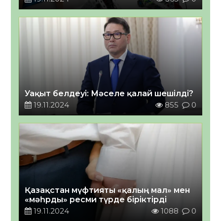
Уақыт белдеуі: Мәселе қалай шешілді?
19.11.2024
855
0
Қазақстан мүфтияты «қалың мал» мен
«мәһрды» ресми түрде біріктірді
19.11.2024
1088
0