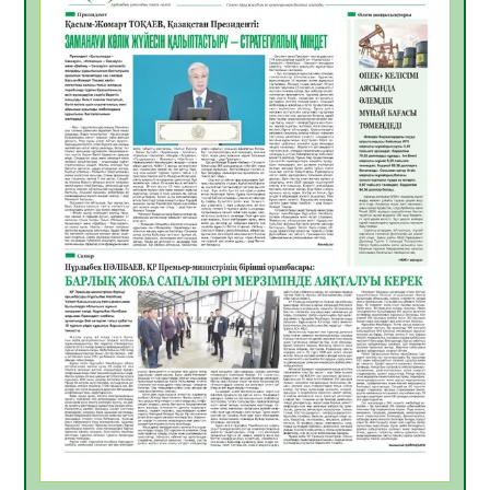
жұмыстарының тиімділігі
06.08.2026
44
0
Көкжөтел ауруы туралы
06.08.2026
39
0
АПВ вакцинасы туралы мәлімет
06.08.2026
39
0
Open Air: Қызылорда облысы полиция
департаменті 20 мыңнан астам
көрерменнің қауіпсіздігін қамтамасыз етті
06.08.2026
51
0
ҚЫЗЫЛОРДАДА «САНАЛЫ ҰРПАҚ –
ЖАРҚЫН БОЛАШАҚ» АТТЫ КЕҢЕЙТІЛГЕН
МӘЖІЛІС ӨТТІ
05.08.2026
52
0
Қазақстан Орталық Азиядағы көшуге ең
қолайлы ел атанды