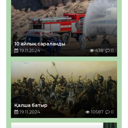
10 айлық сараланды
19.11.2024
438
0
Қалша батыр
19.11.2024
10587
0