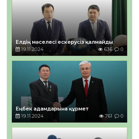
Елдің мәселесі ескерусіз қалмайды
19.11.2024
636
0
Еңбек адамдарына құрмет
19.11.2024
761
0