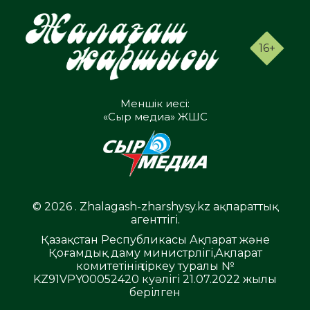
16+
Меншік иесі:
«Сыр медиа» ЖШС
© 2026 . Zhalagash-zharshysy.kz ақпараттық
агенттігі.
Қазақстан Республикасы Ақпарат және
Қоғамдық даму министрлігі,Ақпарат
комитетінің тіркеу туралы №
KZ91VPY00052420 куәлігі 21.07.2022 жылы
берілген