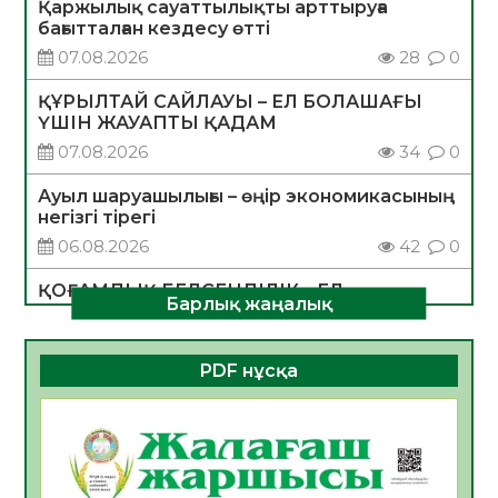
Қаржылық сауаттылықты арттыруға
бағытталған кездесу өтті
07.08.2026
28
0
ҚҰРЫЛТАЙ САЙЛАУЫ – ЕЛ БОЛАШАҒЫ
ҮШІН ЖАУАПТЫ ҚАДАМ
07.08.2026
34
0
Ауыл шаруашылығы – өңір экономикасының
негізгі тірегі
06.08.2026
42
0
ҚОҒАМДЫҚ БЕЛСЕНДІЛІК – ЕЛ
Барлық жаңалық
ДАМУЫНЫҢ НЕГІЗІ
06.08.2026
39
0
PDF нұсқа
ҚҰРЫЛТАЙ САЙЛАУЫ – БОЛАШАҚҚА
БАСТАР ЖАУАПТЫ ТАҢДАУ
06.08.2026
41
0
Инфекциялық ауруларға қарсы иммундау