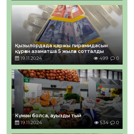
Қызылордада қаржы пирамидасын
құрған азаматша 5 жылға сотталды
19.11.2024
499
0
Күмән болса, ауызды тый
19.11.2024
534
0