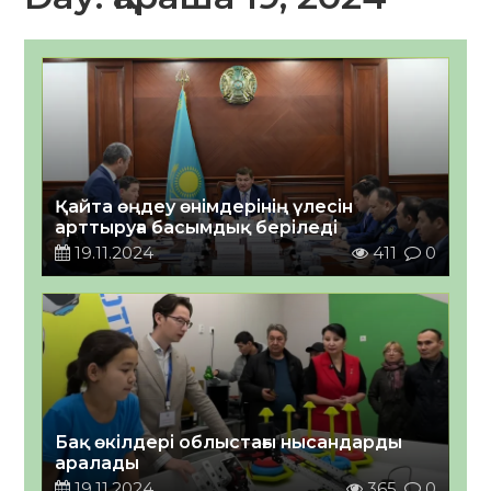
Қайта өңдеу өнімдерінің үлесін
арттыруға басымдық беріледі
19.11.2024
411
0
Бақ өкілдері облыстағы нысандарды
аралады
19.11.2024
365
0