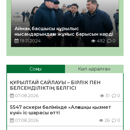
Аймақ басшысы құрылыс
нысандарындағы жұмыс барысын көрді
19.11.2024
492
0
Соңғы
Көп қаралған
ҚҰРЫЛТАЙ САЙЛАУЫ – БІРЛІК ПЕН
БЕЛСЕНДІЛІКТІҢ БЕЛГІСІ
07.08.2026
31
0
5547 әскери бөлімінде «Алғашқы қызмет
күні» іс-шарасы өтті
07.08.2026
26
0