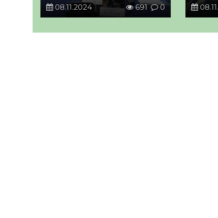
08.11.2024
691
0
08.11