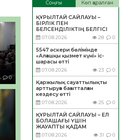
Соңғы
Көп қаралған
ҚҰРЫЛТАЙ САЙЛАУЫ –
БІРЛІК ПЕН
БЕЛСЕНДІЛІКТІҢ БЕЛГІСІ
07.08.2026
28
0
5547 әскери бөлімінде
«Алғашқы қызмет күні» іс-
шарасы өтті
07.08.2026
23
0
5
0
Қаржылық сауаттылықты
арттыруға бағытталған
кездесу өтті
07.08.2026
25
0
ҚҰРЫЛТАЙ САЙЛАУЫ – ЕЛ
БОЛАШАҒЫ ҮШІН
ЖАУАПТЫ ҚАДАМ
07.08.2026
31
0