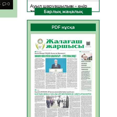
3
0
Ауыл шаруашылығы – өңір
экономикасының негізгі
Барлық жаңалық
тірегі
06.08.2026
39
0
PDF нұсқа
ҚОҒАМДЫҚ БЕЛСЕНДІЛІК –
ЕЛ ДАМУЫНЫҢ НЕГІЗІ
06.08.2026
36
0
ҚҰРЫЛТАЙ САЙЛАУЫ –
БОЛАШАҚҚА БАСТАР
ЖАУАПТЫ ТАҢДАУ
06.08.2026
38
0
Инфекциялық ауруларға
қарсы иммундау
жұмыстарының тиімділігі
06.08.2026
40
0
Көкжөтел ауруы туралы
06.08.2026
36
0