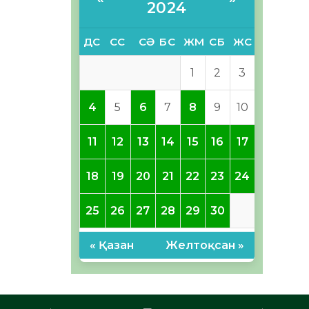
2024
ДС
СС
СӘ
БС
ЖМ
СБ
ЖС
1
2
3
4
5
6
7
8
9
10
11
12
13
14
15
16
17
18
19
20
21
22
23
24
25
26
27
28
29
30
« Қазан
Желтоқсан »