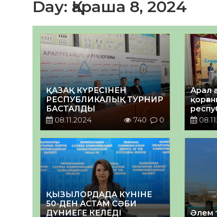
Day:
Қараша 8, 2024
ҚАЗАҚ КҮРЕСІНЕН
Арал 
РЕСПУБЛИКАЛЫҚ ТУРНИР
қорға
БАСТАЛДЫ
респу
таным
08.11.2024
740
0
08.11
өтуде
ҚЫЗЫЛОРДАДА КҮНІНЕ
50-ДЕН АСТАМ СӘБИ
ДҮНИЕГЕ КЕЛЕДІ
Әлем 