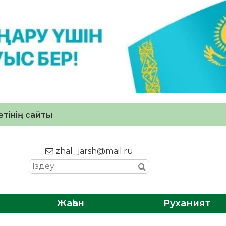
тінің сайты
zhal_jarsh@mail.ru
Жаһан
Руханият