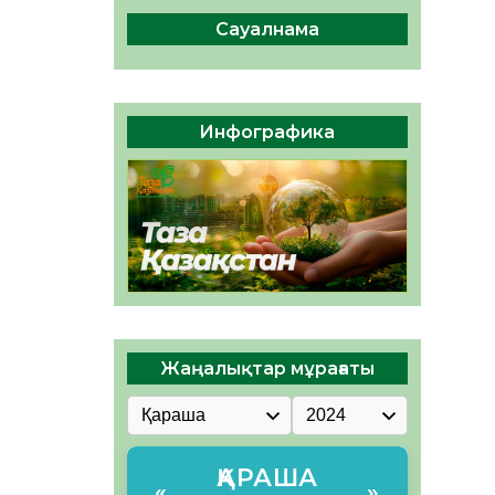
сақтау – әр азаматтың
міндеті
Сауалнама
05.08.2026
51
0
Руслан Рүстемұлы облыс
әкімінің кеңесшісі болып
Инфографика
тағайындалды
05.08.2026
47
0
Жаңалықтар мұрағаты
ҚАРАША
«
»