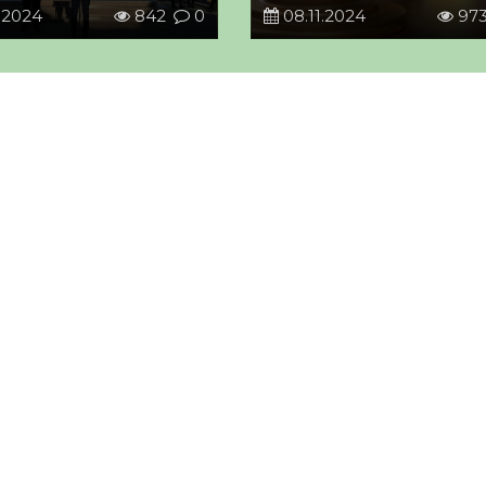
.2024
842
0
08.11.2024
97