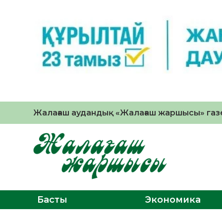
Жалағаш аудандық «Жалағаш жаршысы» газе
Басты
Экономика