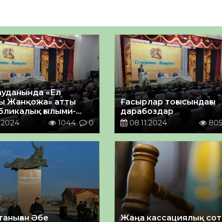
ауданында «Ел
ны Жанқожа» атты
Ғасырлар тоғысындағы
бликалық ғылыми-
дарабоздар
дық конференция
.2024
1044
0
08.11.2024
80
таныған Әбе
Жаңа кассациялық сот