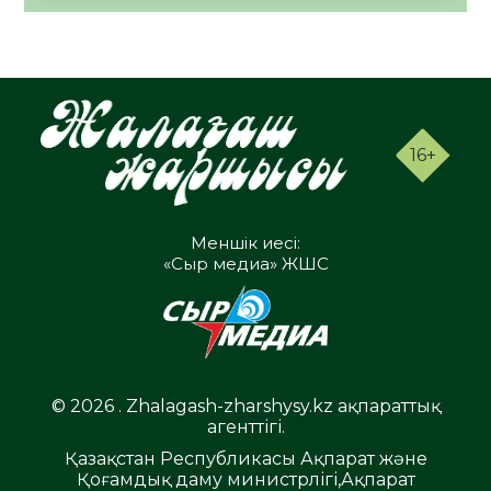
16+
Меншік иесі:
«Сыр медиа» ЖШС
© 2026 . Zhalagash-zharshysy.kz ақпараттық
агенттігі.
Қазақстан Республикасы Ақпарат және
Қоғамдық даму министрлігі,Ақпарат