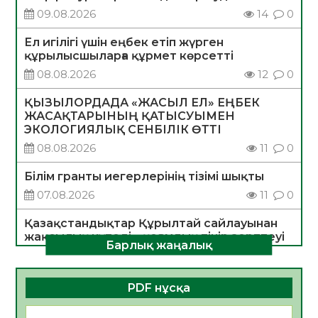
09.08.2026
14
0
Ел игілігі үшін еңбек етіп жүрген
құрылысшыларға құрмет көрсетті
08.08.2026
12
0
ҚЫЗЫЛОРДАДА «ЖАСЫЛ ЕЛ» ЕҢБЕК
ЖАСАҚТАРЫНЫҢ ҚАТЫСУЫМЕН
ЭКОЛОГИЯЛЫҚ СЕНБІЛІК ӨТТІ
08.08.2026
11
0
Білім гранты иегерлерінің тізімі шықты
07.08.2026
11
0
Қазақстандықтар Құрылтай сайлауынан
жақсылық күтеді – қоғамдық пікір зерттеуі
Барлық жаңалық
07.08.2026
11
0
«Дауыс беру учаскесін қалай табуға
PDF нұсқа
болады?»
07.08.2026
11
0