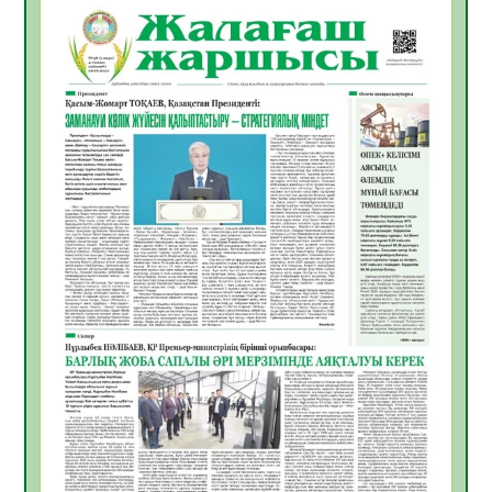
ҚҰРЫЛТАЙ САЙЛАУЫ – БІРЛІК ПЕН
БЕЛСЕНДІЛІКТІҢ БЕЛГІСІ
07.08.2026
53
0
5547 әскери бөлімінде «Алғашқы қызмет
күні» іс-шарасы өтті
07.08.2026
48
0
Қаржылық сауаттылықты арттыруға
бағытталған кездесу өтті
07.08.2026
51
0
ҚҰРЫЛТАЙ САЙЛАУЫ – ЕЛ БОЛАШАҒЫ
ҮШІН ЖАУАПТЫ ҚАДАМ
07.08.2026
55
0
Ауыл шаруашылығы – өңір экономикасының
негізгі тірегі
06.08.2026
63
0