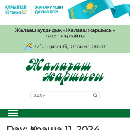
Жалағаш аудандық «Жалағаш жаршысы»
газетінің сайты
32°C
, Дүйсенбі, 10 тамыз, 08:20
Day:
Қараша 11, 2024