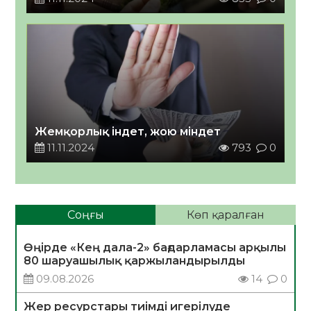
Жемқорлық індет, жою міндет
11.11.2024
793
0
Соңғы
Көп қаралған
Өңірде «Кең дала-2» бағдарламасы арқылы
80 шаруашылық қаржыландырылды
09.08.2026
14
0
Жер ресурстары тиімді игерілуде