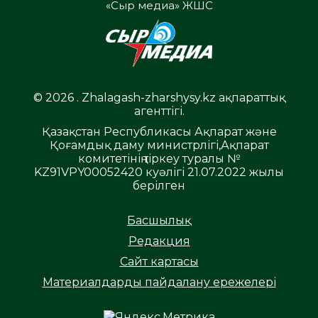
«Сыр медиа» ЖШС
© 2026 . Zhalagash-zharshysy.kz ақпараттық
агенттігі.
Қазақстан Республикасы Ақпарат және
Қоғамдық даму министрлігі,Ақпарат
комитетінің тіркеу туралы №
KZ91VPY00052420 куәлігі 21.07.2022 жылы
берілген
Басшылық
Редакция
Сайт картасы
Материалдарды пайдалану ережелері