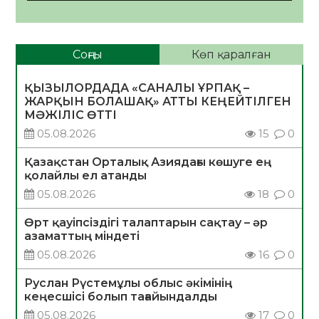
Соңғы
Көп қаралған
ҚЫЗЫЛОРДАДА «САНАЛЫ ҰРПАҚ –
ЖАРҚЫН БОЛАШАҚ» АТТЫ КЕҢЕЙТІЛГЕН
МӘЖІЛІС ӨТТІ
05.08.2026
15
0
Қазақстан Орталық Азиядағы көшуге ең
қолайлы ел атанды
05.08.2026
18
0
Өрт қауіпсіздігі талаптарын сақтау – әр
азаматтың міндеті
05.08.2026
16
0
Руслан Рүстемұлы облыс әкімінің
кеңесшісі болып тағайындалды
05.08.2026
17
0