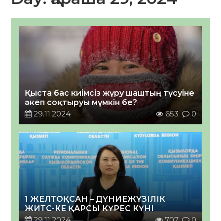
Қыста бас киімсіз жүру шаштың түсуіне
әкеп соқтыруы мүмкін бе?
29.11.2024
653
0
1 ЖЕЛТОҚСАН – ДҮНИЕЖҮЗІЛІК
ЖИТС-КЕ ҚАРСЫ КҮРЕС КҮНІ
29.11.2024
707
0