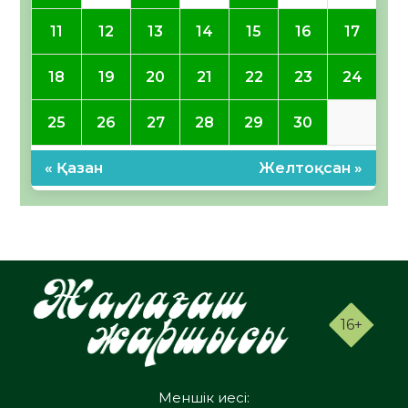
11
12
13
14
15
16
17
18
19
20
21
22
23
24
25
26
27
28
29
30
« Қазан
Желтоқсан »
16+
Меншік иесі: