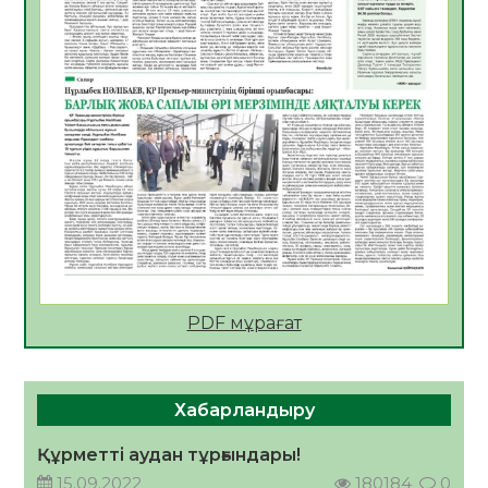
Мектептен – Ұлттық ұлан сапына
04.08.2026
34
0
Үкіметтік емес ұйымдарға арналған
сыйлықақы конкурсына өтінім қабылдау
басталды
04.08.2026
38
0
Үкіметте Президенттің отандық тауарды
қолдау жөніндегі тапсырмаларының
жүзеге асырылу барысы қаралуда
04.08.2026
37
0
PDF мұрағат
Жазғы лагерьде оқушылармен
профилактикалық кездесу өтті
04.08.2026
46
0
Хабарландыру
Құрылтай: Қызылордада 1344 комиссия
мүшесінің білімі жетілдіріледі
Құрметті аудан тұрғындары!
04.08.2026
37
0
15.09.2022
180184
0