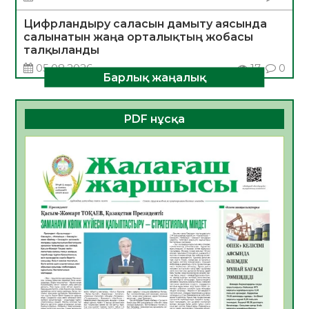
Цифрландыру саласын дамыту аясында
салынатын жаңа орталықтың жобасы
талқыланды
05.08.2026
17
0
Барлық жаңалық
Алғашқы цифрлық жасанды интеллект
құралдарының таныстырылымы өтті
PDF нұсқа
05.08.2026
17
0
Қазақстандықтардың 72,3%-ы жаңа
Құрылтай үшін дауыс беруге дайын
05.08.2026
18
0
ӘРБІР ДАУЫС – ҚОҒАМ ДАМУЫНА
ҚОСЫЛҒАН ҮЛЕС
05.08.2026
25
0
ҚҰРЫЛТАЙ САЙЛАУЫ – БІРЛІК ПЕН
ЖАУАПКЕРШІЛІККЕ БАСТАЙТЫН ҚАДАМ
05.08.2026
23
0