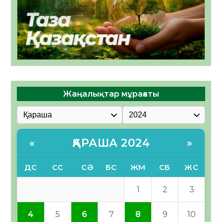
Жаңалықтар мұрағаты
ҚАРАША 2024
«
»
ДС
СС
СӘ
БС
ЖМ
СБ
ЖС
1
2
3
4
5
6
7
8
9
10