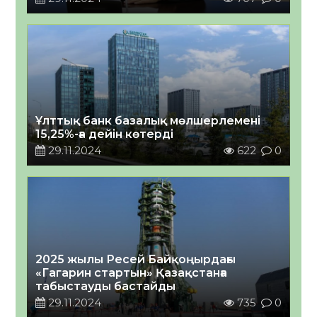
Ұлттық банк базалық мөлшерлемені
15,25%-ға дейін көтерді
29.11.2024
622
0
2025 жылы Ресей Байқоңырдағы
«Гагарин стартын» Қазақстанға
табыстауды бастайды
29.11.2024
735
0