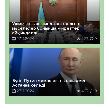
Үкімет отырысында көтерілген
мәселелер бойынша міндеттер
айқындалды
27.11.2024
427
0
Бүгін Путин мемлекеттік сапармен
Астанаға келеді
27.11.2024
463
0