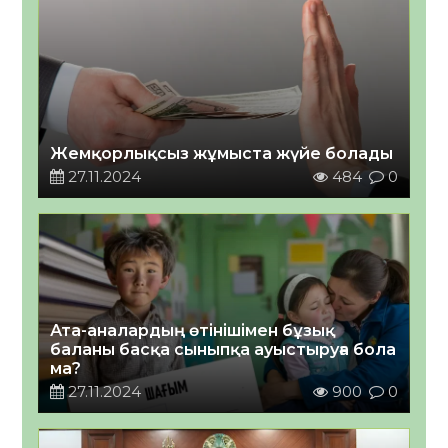
Жемқорлықсыз жұмыста жүйе болады
27.11.2024
484
0
Ата-аналардың өтінішімен бұзық
баланы басқа сыныпқа ауыстыруға бола
ма?
27.11.2024
900
0