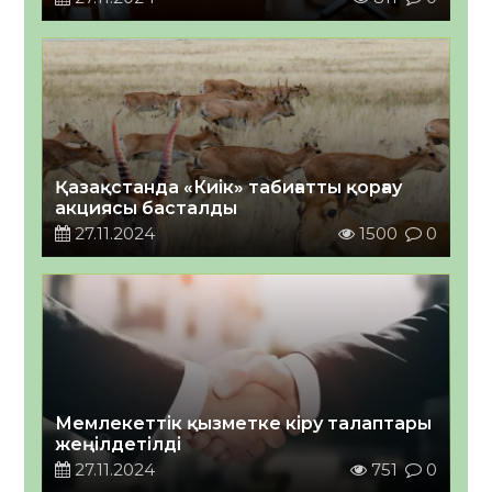
Қазақстанда «Киік» табиғатты қорғау
акциясы басталды
27.11.2024
1500
0
Мемлекеттік қызметке кіру талаптары
жеңілдетілді
27.11.2024
751
0