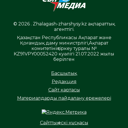
© 2026 . Zhalagash-zharshysy.kz ақпараттық
агенттігі.
Қазақстан Республикасы Ақпарат және
Қоғамдық даму министрлігі,Ақпарат
комитетінің тіркеу туралы №
KZ91VPY00052420 куәлігі 21.07.2022 жылы
берілген
Басшылық
Редакция
Сайт картасы
Материалдарды пайдалану ережелері
Сайттың ескі нұсқасы