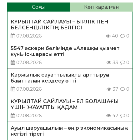
Соңғы
Көп қаралған
ҚҰРЫЛТАЙ САЙЛАУЫ – БІРЛІК ПЕН
БЕЛСЕНДІЛІКТІҢ БЕЛГІСІ
07.08.2026
40
0
5547 әскери бөлімінде «Алғашқы қызмет
күні» іс-шарасы өтті
07.08.2026
33
0
Қаржылық сауаттылықты арттыруға
бағытталған кездесу өтті
07.08.2026
37
0
ҚҰРЫЛТАЙ САЙЛАУЫ – ЕЛ БОЛАШАҒЫ
ҮШІН ЖАУАПТЫ ҚАДАМ
07.08.2026
42
0
Ауыл шаруашылығы – өңір экономикасының
негізгі тірегі