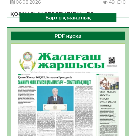
06.08.2026
49
0
ҚОҒАМДЫҚ БЕЛСЕНДІЛІК – ЕЛ
Барлық жаңалық
ДАМУЫНЫҢ НЕГІЗІ
06.08.2026
47
0
PDF нұсқа
ҚҰРЫЛТАЙ САЙЛАУЫ – БОЛАШАҚҚА
БАСТАР ЖАУАПТЫ ТАҢДАУ
06.08.2026
49
0
Инфекциялық ауруларға қарсы иммундау
жұмыстарының тиімділігі
06.08.2026
51
0
Көкжөтел ауруы туралы
06.08.2026
49
0
АПВ вакцинасы туралы мәлімет
06.08.2026
47
0
Open Air: Қызылорда облысы полиция