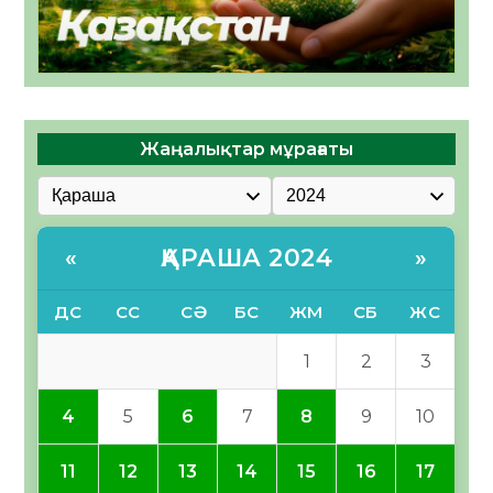
Жаңалықтар мұрағаты
ҚАРАША 2024
«
»
ДС
СС
СӘ
БС
ЖМ
СБ
ЖС
1
2
3
4
5
6
7
8
9
10
11
12
13
14
15
16
17