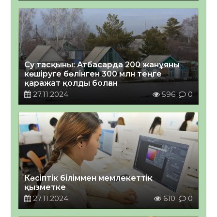
Су тасқыны: Атбасарда 200 жанұяны
көшіруге бөлінген 300 млн теңге
қаражат қолды болған
27.11.2024
596
0
Кәсіптік біліммен мемлекеттік
қызметке
27.11.2024
610
0