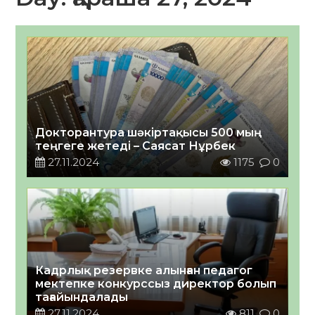
Докторантура шәкіртақысы 500 мың
теңгеге жетеді – Саясат Нұрбек
27.11.2024
1175
0
Кадрлық резервке алынған педагог
мектепке конкурссыз директор болып
тағайындалады
27.11.2024
811
0