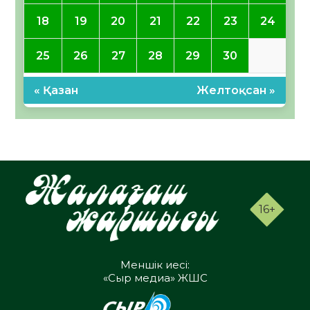
18
19
20
21
22
23
24
25
26
27
28
29
30
« Қазан
Желтоқсан »
16+
Меншік иесі:
«Сыр медиа» ЖШС