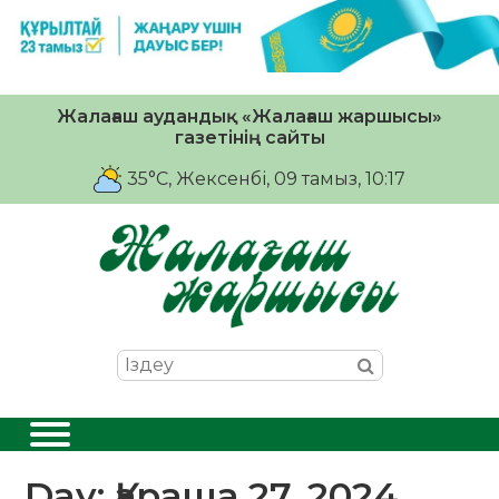
Жалағаш аудандық «Жалағаш жаршысы»
газетінің сайты
35°C
, Жексенбі, 09 тамыз, 10:17
Day:
Қараша 27, 2024