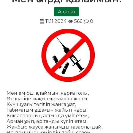
Ақпарат
11.11.2024
566
0
Мен өмірді қалаймын, нұрға толы,
Әр күніне жақсылық сыйлап жолы.
Күн шуағы төгіліп жанға қуат,
Табиғатым құшағын жайып нұры.
Көк аспанның астында үміт етем,
Арман қуып, әр таңды күліп өтем.
Жаңбыр жауса жанымды тазартқандай,
Әр демімнен өмірдің лебін сезем.