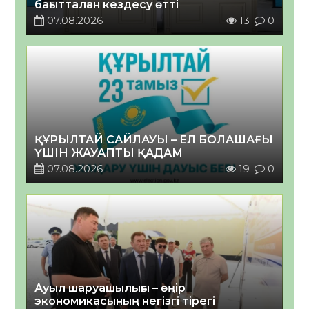
бағытталған кездесу өтті
07.08.2026
13
0
ҚҰРЫЛТАЙ САЙЛАУЫ – ЕЛ БОЛАШАҒЫ
ҮШІН ЖАУАПТЫ ҚАДАМ
07.08.2026
19
0
Ауыл шаруашылығы – өңір
экономикасының негізгі тірегі