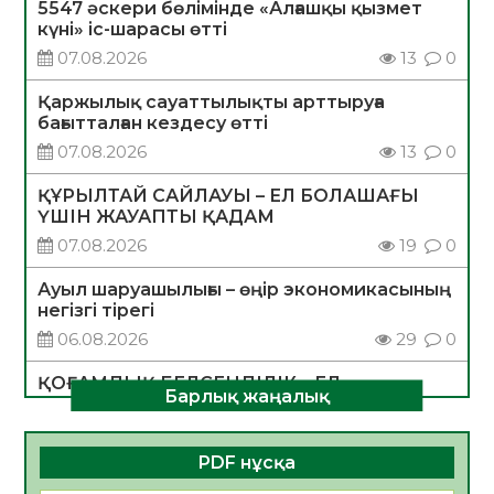
5547 әскери бөлімінде «Алғашқы қызмет
күні» іс-шарасы өтті
07.08.2026
13
0
Қаржылық сауаттылықты арттыруға
бағытталған кездесу өтті
07.08.2026
13
0
ҚҰРЫЛТАЙ САЙЛАУЫ – ЕЛ БОЛАШАҒЫ
ҮШІН ЖАУАПТЫ ҚАДАМ
07.08.2026
19
0
Ауыл шаруашылығы – өңір экономикасының
негізгі тірегі
06.08.2026
29
0
ҚОҒАМДЫҚ БЕЛСЕНДІЛІК – ЕЛ
Барлық жаңалық
ДАМУЫНЫҢ НЕГІЗІ
06.08.2026
28
0
PDF нұсқа
ҚҰРЫЛТАЙ САЙЛАУЫ – БОЛАШАҚҚА