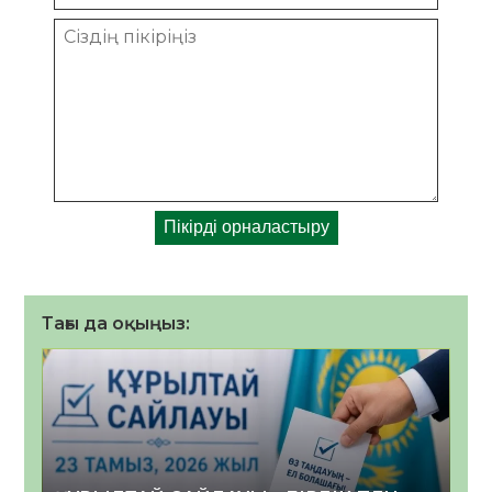
Тағы да оқыңыз: