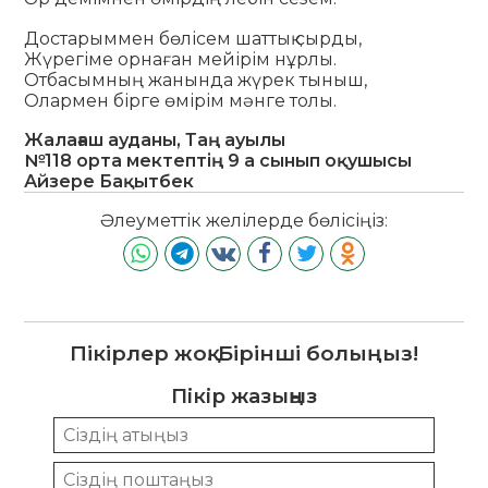
Достарыммен бөлісем шаттық сырды,
Жүрегіме орнаған мейірім нұрлы.
Отбасымның жанында жүрек тыныш,
Олармен бірге өмірім мәнге толы.
Жалағаш ауданы, Таң ауылы
№118 орта мектептің 9 а сынып оқушысы
Айзере Бақытбек
Әлеуметтік желілерде бөлісіңіз:
Пікірлер жоқ. Бірінші болыңыз!
Пікір жазыңыз