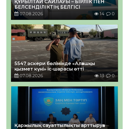
ҚҰРЫЛТАЙ САЙЛАУЫ – БІРЛІК ПЕН
БЕЛСЕНДІЛІКТІҢ БЕЛГІСІ
07.08.2026
14
0
5547 әскери бөлімінде «Алғашқы
қызмет күні» іс-шарасы өтті
07.08.2026
13
0
Қаржылық сауаттылықты арттыруға