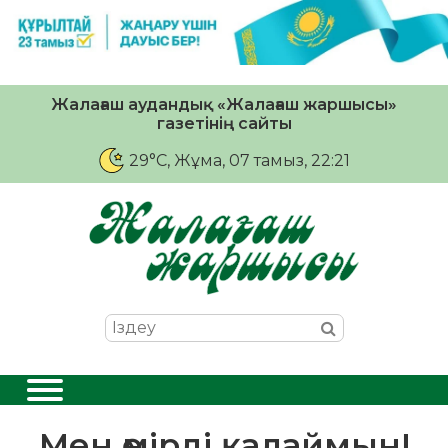
Жалағаш аудандық «Жалағаш жаршысы»
газетінің сайты
29°C
, Жұма, 07 тамыз, 22:21
Мен өмірді қалаймын!