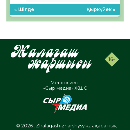
« Шілде
Қыркүйек »
16+
Меншік иесі:
«Сыр медиа» ЖШС
© 2026 . Zhalagash-zharshysy.kz ақпараттық