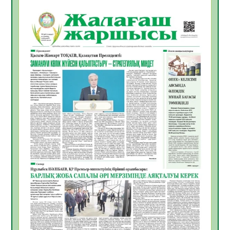
БАСТАР ЖАУАПТЫ ТАҢДАУ
06.08.2026
30
0
Инфекциялық ауруларға қарсы иммундау
жұмыстарының тиімділігі
06.08.2026
31
0
Көкжөтел ауруы туралы
06.08.2026
28
0
АПВ вакцинасы туралы мәлімет
06.08.2026
29
0
Open Air: Қызылорда облысы полиция
департаменті 20 мыңнан астам
көрерменнің қауіпсіздігін қамтамасыз етті
06.08.2026
40
0
ҚЫЗЫЛОРДАДА «САНАЛЫ ҰРПАҚ –
ЖАРҚЫН БОЛАШАҚ» АТТЫ КЕҢЕЙТІЛГЕН
МӘЖІЛІС ӨТТІ