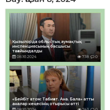
Қызылорда облыстық аумақтық
инспекциясының басшысы
тағайындалды
08.10.2024
738
0
«Бейбіт атом: Табиғат. Ана. Бала» атты
аналар кеңесінің отырысы өтті
08.10.2024
743
0