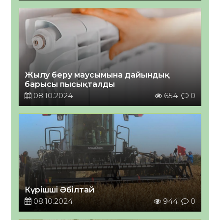
Жылу беру маусымына дайындық
барысы пысықталды
08.10.2024
654
0
Күрішші Әбілтай
08.10.2024
944
0