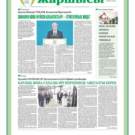
Инфекциялық ауруларға қарсы иммундау
жұмыстарының тиімділігі
06.08.2026
28
0
Көкжөтел ауруы туралы
06.08.2026
25
0
АПВ вакцинасы туралы мәлімет
06.08.2026
26
0
Open Air: Қызылорда облысы полиция
департаменті 20 мыңнан астам
көрерменнің қауіпсіздігін қамтамасыз етті
06.08.2026
38
0
ҚЫЗЫЛОРДАДА «САНАЛЫ ҰРПАҚ –
ЖАРҚЫН БОЛАШАҚ» АТТЫ КЕҢЕЙТІЛГЕН
МӘЖІЛІС ӨТТІ
05.08.2026
38
0
Қазақстан Орталық Азиядағы көшуге ең
қолайлы ел атанды