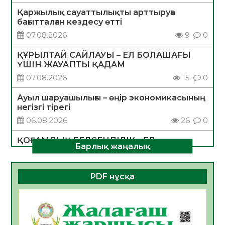
Қаржылық сауаттылықты арттыруға
бағытталған кездесу өтті
07.08.2026
9
0
ҚҰРЫЛТАЙ САЙЛАУЫ – ЕЛ БОЛАШАҒЫ
ҮШІН ЖАУАПТЫ ҚАДАМ
07.08.2026
15
0
Ауыл шаруашылығы – өңір экономикасының
негізгі тірегі
06.08.2026
26
0
ҚОҒАМДЫҚ БЕЛСЕНДІЛІК – ЕЛ
Барлық жаңалық
ДАМУЫНЫҢ НЕГІЗІ
06.08.2026
24
0
PDF нұсқа
ҚҰРЫЛТАЙ САЙЛАУЫ – БОЛАШАҚҚА
БАСТАР ЖАУАПТЫ ТАҢДАУ
06.08.2026
27
0