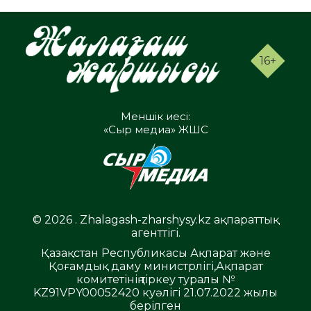
16+
Меншік иесі:
«Сыр медиа» ЖШС
© 2026 . Zhalagash-zharshysy.kz ақпараттық
агенттігі.
Қазақстан Республикасы Ақпарат және
Қоғамдық даму министрлігі,Ақпарат
комитетінің тіркеу туралы №
KZ91VPY00052420 куәлігі 21.07.2022 жылы
берілген