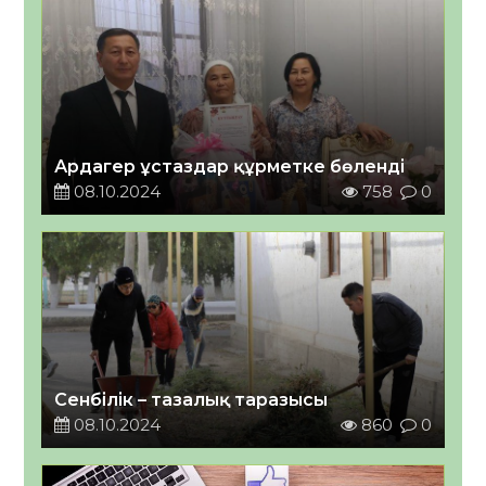
Ардагер ұстаздар құрметке бөленді
08.10.2024
758
0
Сенбілік – тазалық таразысы
08.10.2024
860
0