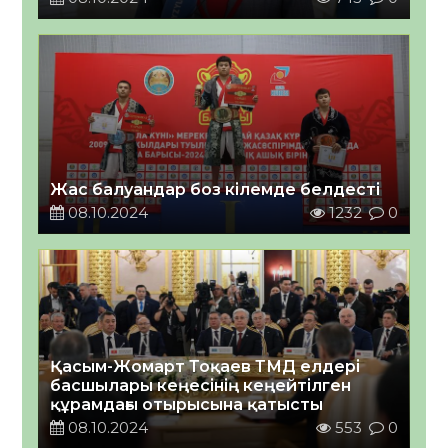
Жас балуандар боз кілемде белдесті
08.10.2024
1232
0
Қасым-Жомарт Тоқаев ТМД елдері
басшылары кеңесінің кеңейтілген
құрамдағы отырысына қатысты
08.10.2024
553
0