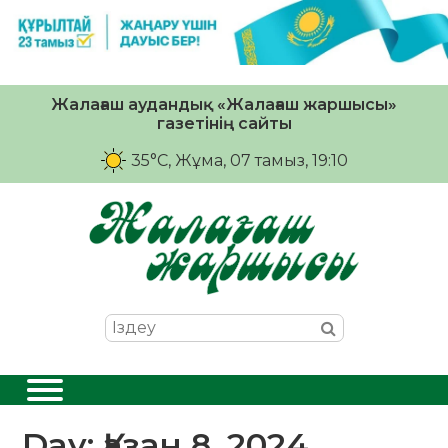
Жалағаш аудандық «Жалағаш жаршысы»
газетінің сайты
35°C
, Жұма, 07 тамыз, 19:10
Day:
Қазан 8, 2024