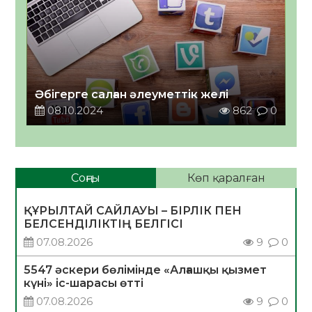
Әбігерге салған әлеуметтік желі
08.10.2024
862
0
Соңғы
Көп қаралған
ҚҰРЫЛТАЙ САЙЛАУЫ – БІРЛІК ПЕН
БЕЛСЕНДІЛІКТІҢ БЕЛГІСІ
07.08.2026
9
0
5547 әскери бөлімінде «Алғашқы қызмет
күні» іс-шарасы өтті
07.08.2026
9
0