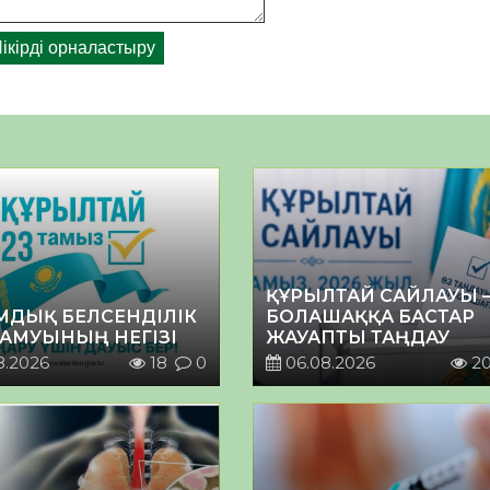
ҚҰРЫЛТАЙ САЙЛАУЫ 
МДЫҚ БЕЛСЕНДІЛІК
БОЛАШАҚҚА БАСТАР
ДАМУЫНЫҢ НЕГІЗІ
ЖАУАПТЫ ТАҢДАУ
8.2026
18
0
06.08.2026
2