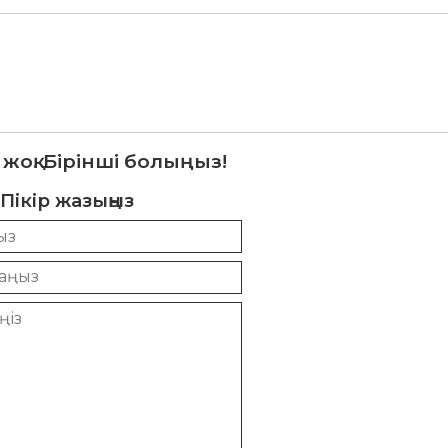
 жоқ. Бірінші болыңыз!
Пікір жазыңыз