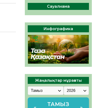
ы жаңа Құрылтай үшін дауыс
беруге дайын
Сауалнама
05.08.2026
32
0
ӘРБІР ДАУЫС – ҚОҒАМ
ДАМУЫНА ҚОСЫЛҒАН
Инфографика
ҮЛЕС
05.08.2026
39
0
Жаңалықтар мұрағаты
ТАМЫЗ
«
»