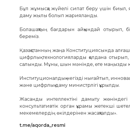
Бұл жұмысқа жүйелі сипат беру үшін биыл,
даму жылы болып жарияланды.
Болашақтың бағдарын айқындай отырып, бі
береміз.
Қазақстанның жаңа Конституциясында алғаш ре
цифрлық технологияларды қолдана отырып,
салынды. Мұны, шын мәнінде, өте маңызды к
Институционалдық негізді нығайтып, иннов
және цифрлық даму министрлігі құрылды.
Жасанды интеллектіні дамыту жөніндегі
консультативтік орган құрамы жетекші шет
мекемелердің өкілдерінен жасақталды».
t.me/aqorda_resmi