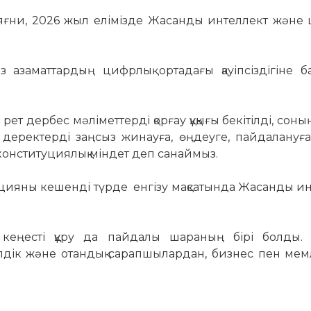
 яғни, 2026 жыл елімізде Жасанды интеллект және
з азаматтардың цифрлық ортадағы қауіпсіздігіне б
т дербес мәліметтерді қорғау құқығы бекітілді, соны
 деректерді заңсыз жинауға, өңдеуге, пайдалануғ
онституциялық міндет деп санаймыз.
ацияны кешенді түрде енгізу мақсатында Жасанды и
 кеңесті құру да пайдалы шараның бірі болды. 
елдік және отандық сарапшылардан, бизнес пен мем