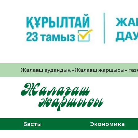
Жалағаш аудандық «Жалағаш жаршысы» газе
Басты
Экономика