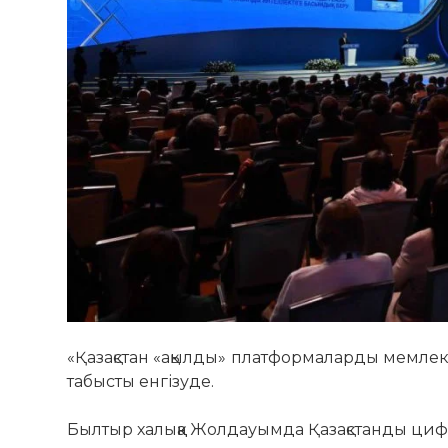
«Қазақстан «ақылды» платформаларды мемлеке
табысты енгізуде.
Былтыр халыққа Жолдауымда Қазақстанды циф