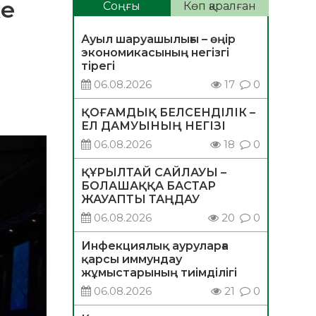
ке
Соңғы
Көп қаралған
Ауыл шаруашылығы – өңір
экономикасының негізгі
тірегі
06.08.2026
17
0
ҚОҒАМДЫҚ БЕЛСЕНДІЛІК –
ЕЛ ДАМУЫНЫҢ НЕГІЗІ
06.08.2026
18
0
ҚҰРЫЛТАЙ САЙЛАУЫ –
БОЛАШАҚҚА БАСТАР
ЖАУАПТЫ ТАҢДАУ
06.08.2026
20
0
Инфекциялық ауруларға
қарсы иммундау
жұмыстарының тиімділігі
06.08.2026
21
0