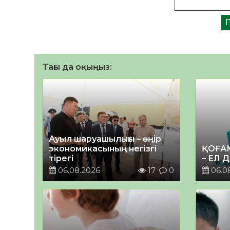
Тағы да оқыңыз:
Ауыл шаруашылығы – өңір
экономикасының негізгі
ҚОҒА
тірегі
– ЕЛ 
06.08.2026
17
0
06.0