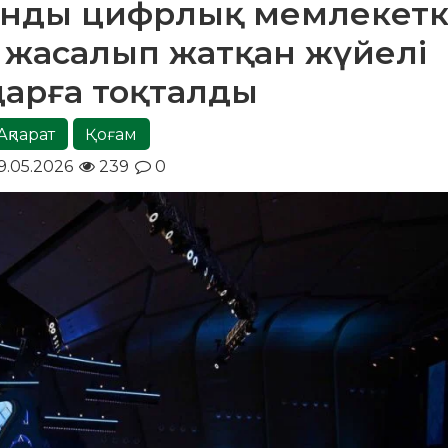
танды цифрлық мемлекет
 жасалып жатқан жүйелі
арға тоқталды
Ақпарат
Қоғам
9.05.2026
239
0