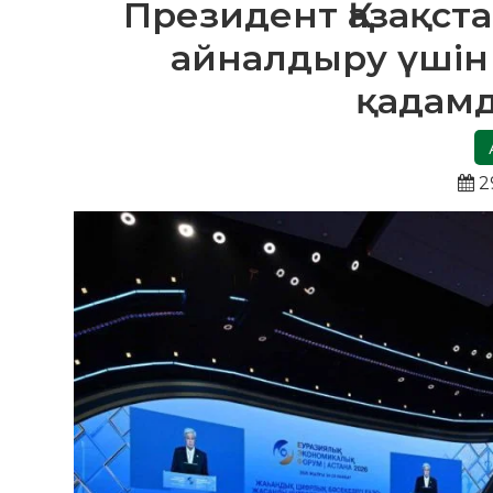
Президент Қазақс
айналдыру үшін
қадамд
2