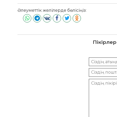
Әлеуметтік желілерде бөлісіңіз:
Пікірлер