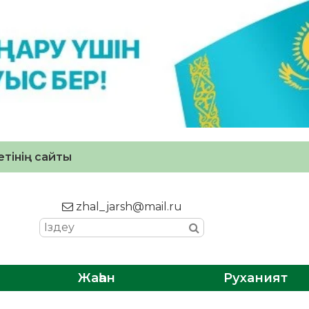
тінің сайты
zhal_jarsh@mail.ru
Жаһан
Руханият