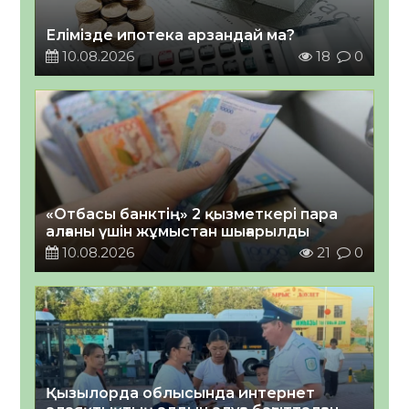
Елімізде ипотека арзандай ма?
10.08.2026
18
0
«Отбасы банктің» 2 қызметкері пара
алғаны үшін жұмыстан шығарылды
10.08.2026
21
0
Қызылорда облысында интернет