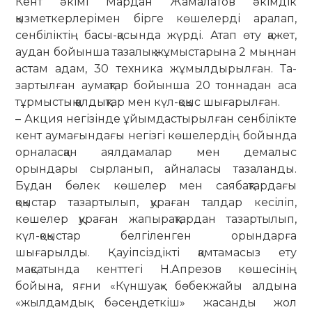
Кент әкімі Мардан Жамалатов әкім­дік
қызметкерлерімен бірге кө­шелерді аралап,
сенбіліктің басы-қа­сында жүрді. Атап өту қажет,
аудан бойынша тазалық жұмыстарына 2 мыңнан
астам адам, 30 техника жұмылдырылған. Та­
зартылған аумақтар бойынша 20 тон­надан аса
тұрмыстық қалдықтар мен күл-қоқыс шығарылған.
– Акция негізінде ұйымдастырылған сенбілікте
кент ау­мағындағы негізгі кө­шелердің бойында
орналасқан аял­да­малар мен демалыс
орындары сыр­ланып, айналасы тазаланды.
Бұдан бөлек кө­шелер мен саябақтардағы
қоқыстар та­зартылып, қураған талдар кесіліп,
көшелер қураған жапырақтардан та­зар­тылып,
күл-қоқыстар белгіленген орындарға
шығарылды. Қауіпсіздікті қам­тамасыз ету
мақсатында кенттегі Н.Ап­резов көшесінің
бойына, яғни «Күншуақ» бөбекжайы алдына
«жыл­дам­дық бәсеңдеткіш» жасанды жол