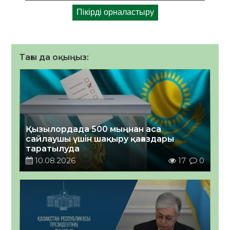
Тағы да оқыңыз:
Қызылордада 500 мыңнан аса
сайлаушы үшін шақыру қағаздары
таратылуда
10.08.2026
17
0