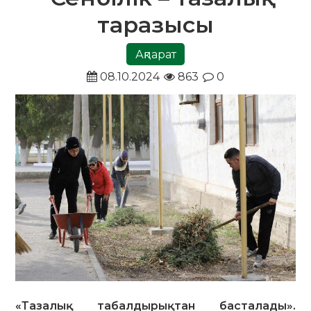
таразысы
Ақпарат
08.10.2024
863
0
«Тазалық табалдырықтан басталады».