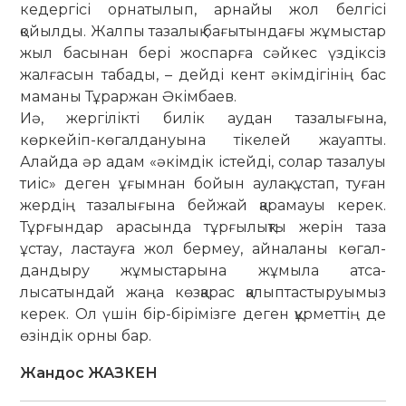
кедергісі орнатылып, ар­­найы жол бел­гісі
қойылды. Жалпы та­залық бағы­тындағы жұмыстар
жыл басынан бері жос­парға сәй­кес үз­діксіз
жал­ғасын табады, – дейді кент әкім­дігінің бас
маманы Тұраржан Әкімбаев.
Иә, жергілікті билік аудан таза­лы­ғына,
көркейіп-көгал­дануына тікелей жауапты.
Алайда әр адам «әкім­дік істейді, солар тазалуы
тиіс» деген ұғым­нан бойын аулақ ұстап, туған
жердің тазалығына бейжай қа­ра­мауы керек.
Тұрғындар арасында тұр­ғылықты же­рін таза
ұстау, лас­та­уға жол бермеу, айналаны көгал­
дандыру жұмыстарына жұмыла ат­­са­
лысатындай жаңа көз­қарас қа­лып­тастыруымыз
керек. Ол үшін бір-бірімізге деген құрметтің де
өзіндік орны бар.
Жандос ЖАЗКЕН