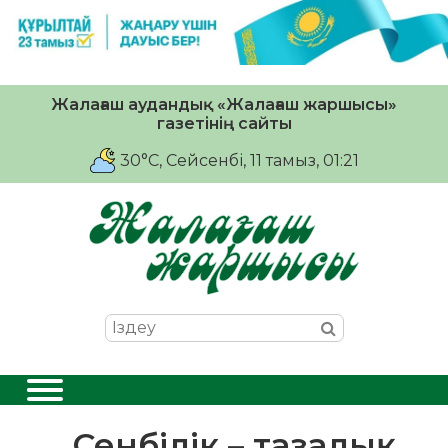
Жалағаш аудандық «Жалағаш жаршысы»
газетінің сайты
30°C
, Сейсенбі, 11 тамыз, 01:21
Сенбілік – тазалық