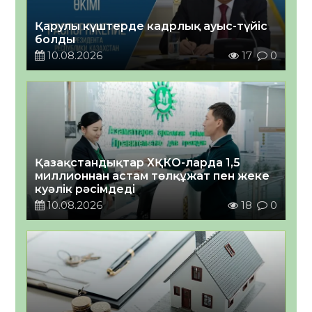
Қарулы күштерде кадрлық ауыс-түйіс
болды
10.08.2026
17
0
Қазақстандықтар ХҚКО-ларда 1,5
миллионнан астам төлқұжат пен жеке
куәлік рәсімдеді
10.08.2026
18
0