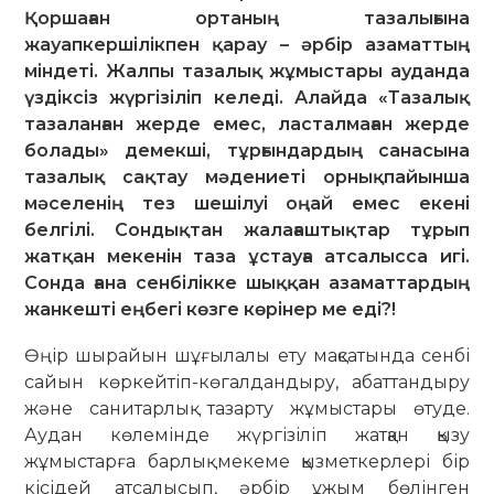
Қоршаған ортаның тазалығына
жауапкершілікпен қарау – әрбір азаматтың
міндеті. Жалпы тазалық жұмыстары ауданда
үздіксіз жүргізіліп келеді. Алайда «Тазалық
тазаланған жерде емес, ласталмаған жерде
болады» демекші, тұрғындардың санасына
тазалық сақтау мәдениеті орнықпайынша
мәселенің тез шешілуі оңай емес екені
белгілі. Сондықтан жалағаштықтар тұрып
жатқан мекенін таза ұстауға атсалысса игі.
Сонда ғана сенбілікке шыққан азаматтардың
жанкешті еңбегі көзге көрінер ме еді?!
Өңір шырайын шұғылалы ету мақ­сатында сенбі
сайын көркейтіп-кө­гал­дандыру, абаттандыру
және сани­тар­лық тазарту жұмыстары өтуде.
Аудан көлемінде жүргізіліп жатқан қызу
жұмыстарға барлық мекеме қыз­меткерлері бір
кісідей атсалысып, әрбір ұжым бөлінген