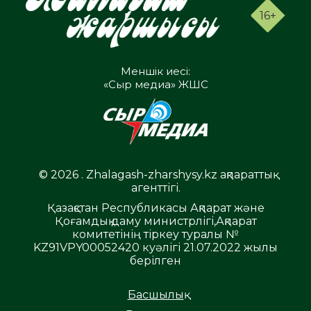
16+
Меншік иесі:
«Сыр медиа» ЖШС
© 2026 . Zhalagash-zharshysy.kz ақпараттық
агенттігі.
Қазақстан Республикасы Ақпарат және
Қоғамдық даму министрлігі,Ақпарат
комитетінің тіркеу туралы №
KZ91VPY00052420 куәлігі 21.07.2022 жылы
берілген
Басшылық