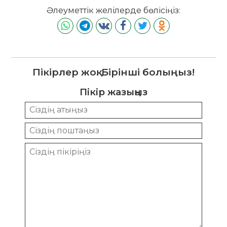
Әлеуметтік желілерде бөлісіңіз:
Пікірлер жоқ. Бірінші болыңыз!
Пікір жазыңыз