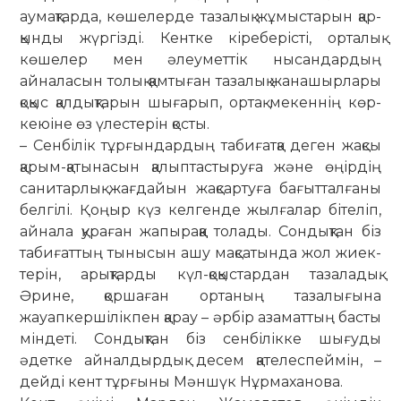
аумақтарда, кө­шелерде тазалық жұмыстарын қар­
қынды жүргізді. Кентке кіреберісті, ор­­талық
көшелер мен әлеуметтік ны­сандардың
айналасын толық қамтыған тазалық жанашырлары
қоқыс қал­дық­тарын шығарып, ортақ мекеннің көр­
кеюіне өз үлестерін қосты.
– Сенбілік тұрғындардың табиғат­қа деген жақсы
қарым-қатынасын қа­лып­тастыруға және өңірдің
санитарлық жағдайын жақсартуға бағытталғаны
бел­гілі. Қоңыр күз келгенде жылғалар бітеліп,
айнала қураған жапыраққа то­лады. Сондықтан біз
табиғаттың ты­­­­нысын ашу мақсатында жол жиек­
те­рін, арықтарды күл-қоқыстардан та­за­ладық.
Әрине, қоршаған ортаның та­­залығына
жауапкершілікпен қарау – әр­бір азаматтың басты
мін­деті. Сон­­дықтан біз сенбілікке шығуды
әдетке ай­налдырдық десем қате­леспеймін, –
дейді кент тұрғыны Мәншүк Нұрмаханова.