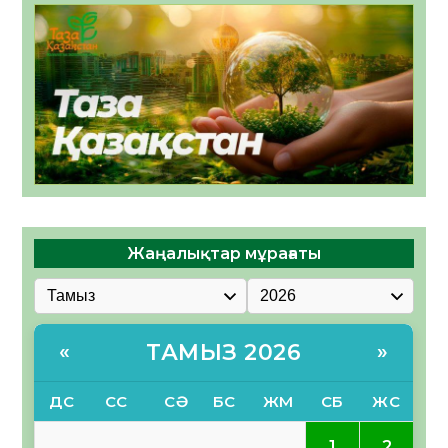
Жаңалықтар мұрағаты
ТАМЫЗ 2026
«
»
ДС
СС
СӘ
БС
ЖМ
СБ
ЖС
1
2