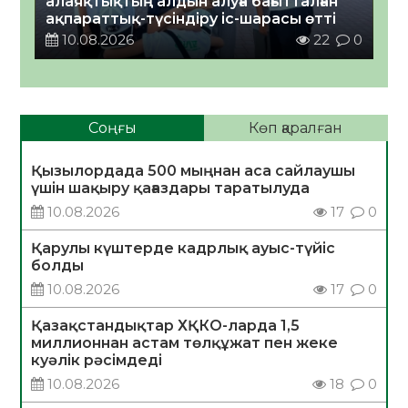
алаяқтықтың алдын алуға бағытталған
ақпараттық-түсіндіру іс-шарасы өтті
10.08.2026
22
0
Соңғы
Көп қаралған
Қызылордада 500 мыңнан аса сайлаушы
үшін шақыру қағаздары таратылуда
10.08.2026
17
0
Қарулы күштерде кадрлық ауыс-түйіс
болды
10.08.2026
17
0
Қазақстандықтар ХҚКО-ларда 1,5
миллионнан астам төлқұжат пен жеке
куәлік рәсімдеді
10.08.2026
18
0