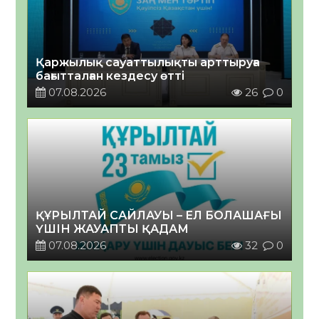
Қаржылық сауаттылықты арттыруға
бағытталған кездесу өтті
07.08.2026
26
0
ҚҰРЫЛТАЙ САЙЛАУЫ – ЕЛ БОЛАШАҒЫ
ҮШІН ЖАУАПТЫ ҚАДАМ
07.08.2026
32
0