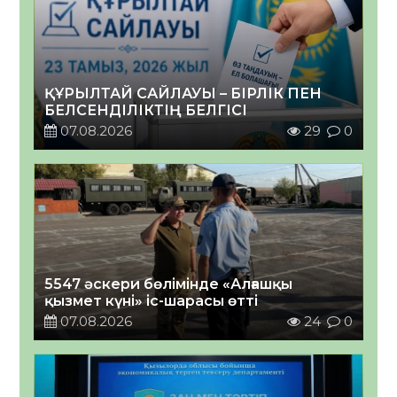
ҚҰРЫЛТАЙ САЙЛАУЫ – БІРЛІК ПЕН
БЕЛСЕНДІЛІКТІҢ БЕЛГІСІ
07.08.2026
29
0
5547 әскери бөлімінде «Алғашқы
қызмет күні» іс-шарасы өтті
07.08.2026
24
0