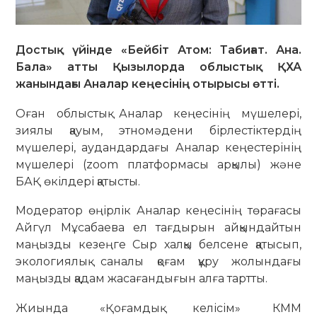
Достық үйінде «Бейбіт Атом: Табиғат. Ана.
Бала» атты Қызылорда облыстық ҚХА
жанындағы Аналар кеңесінің отырысы өтті.
Оған облыстық Аналар кеңесінің мүшелері,
зиялы қауым, этномәдени бірлестіктердің
мүшелері, аудандардағы Аналар кеңестерінің
мүшелері (zoom платформасы арқылы) және
БАҚ өкілдері қатысты.
Модератор өңірлік Аналар кеңесінің төрағасы
Айгүл Мұсабаева ел тағдырын айқындайтын
маңызды кезеңге Сыр халқы белсене қатысып,
экологиялық саналы қоғам құру жолындағы
маңызды қадам жасағандығын алға тартты.
Жиында «Қоғамдық келісім» КММ