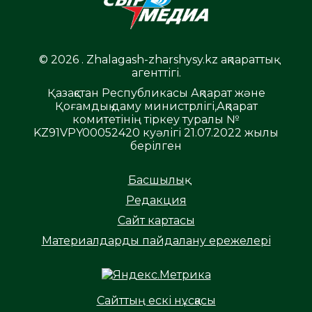
© 2026 . Zhalagash-zharshysy.kz ақпараттық
агенттігі.
Қазақстан Республикасы Ақпарат және
Қоғамдық даму министрлігі,Ақпарат
комитетінің тіркеу туралы №
KZ91VPY00052420 куәлігі 21.07.2022 жылы
берілген
Басшылық
Редакция
Сайт картасы
Материалдарды пайдалану ережелері
Сайттың ескі нұсқасы