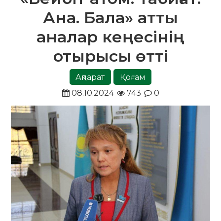
Ана. Бала» атты
аналар кеңесінің
отырысы өтті
Ақпарат
Қоғам
08.10.2024
743
0