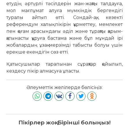
етудің әртүрлі тәсілдерін жан-жақты талдауға,
мол мағлұмат алуға мүмкіндік бергендігі
туралы айтып өтті. Сондай-ақ, кезекті
референдум халық пікірін құрметтеу, мемлекет
пен қоғам арасындағы әділ және тұрақты қарым-
қатынасты құруға бастама және бұл мұндай ірі
жобалардың ұзақ мерзімді табысты болуы үшін
ерекше екендігін сөз етті.
Қатысушылар тарапынан сұрақтар қойылып,
кездесу пікір алмасуға ұласты.
Әлеуметтік желілерде бөлісіңіз:
Пікірлер жоқ. Бірінші болыңыз!