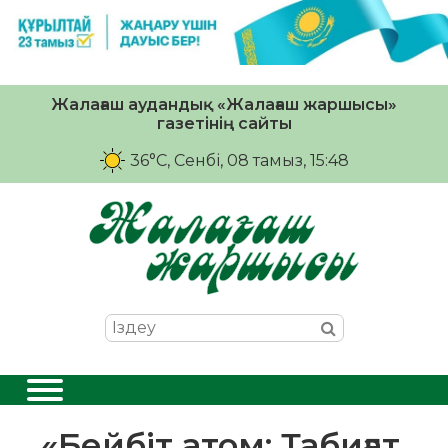
Жалағаш аудандық «Жалағаш жаршысы»
газетінің сайты
36°C
, Сенбі, 08 тамыз, 15:48
«Бейбіт атом: Табиғат.