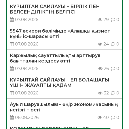
ҚҰРЫЛТАЙ САЙЛАУЫ – БІРЛІК ПЕН
БЕЛСЕНДІЛІКТІҢ БЕЛГІСІ
07.08.2026
29
0
5547 әскери бөлімінде «Алғашқы қызмет
күні» іс-шарасы өтті
07.08.2026
24
0
Қаржылық сауаттылықты арттыруға
бағытталған кездесу өтті
07.08.2026
26
0
ҚҰРЫЛТАЙ САЙЛАУЫ – ЕЛ БОЛАШАҒЫ
ҮШІН ЖАУАПТЫ ҚАДАМ
07.08.2026
32
0
Ауыл шаруашылығы – өңір экономикасының
негізгі тірегі
06.08.2026
40
0
ҚОҒАМДЫҚ БЕЛСЕНДІЛІК – ЕЛ