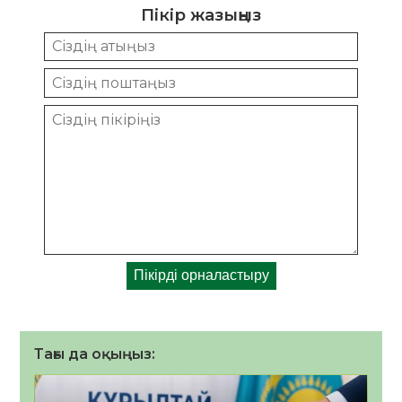
Пікір жазыңыз
Тағы да оқыңыз: