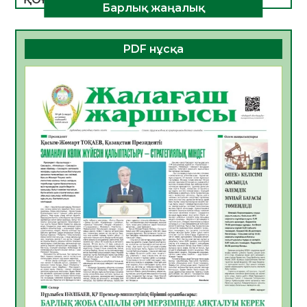
Барлық жаңалық
ДАМУЫНЫҢ НЕГІЗІ
06.08.2026
37
0
PDF нұсқа
ҚҰРЫЛТАЙ САЙЛАУЫ – БОЛАШАҚҚА
БАСТАР ЖАУАПТЫ ТАҢДАУ
06.08.2026
39
0
Инфекциялық ауруларға қарсы иммундау
жұмыстарының тиімділігі
06.08.2026
41
0
Көкжөтел ауруы туралы
06.08.2026
37
0
АПВ вакцинасы туралы мәлімет
06.08.2026
37
0
Open Air: Қызылорда облысы полиция
департаменті 20 мыңнан астам
көрерменнің қауіпсіздігін қамтамасыз етті