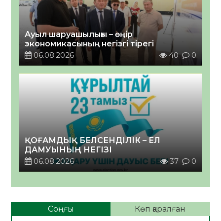
Ауыл шаруашылығы – өңір
экономикасының негізгі тірегі
06.08.2026
40
0
ҚОҒАМДЫҚ БЕЛСЕНДІЛІК – ЕЛ
ДАМУЫНЫҢ НЕГІЗІ
06.08.2026
37
0
Соңғы
Көп қаралған