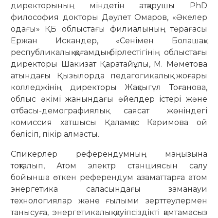
директорының міндетін атқарушы PhD
философия докторы Дәулет Омаров, «Әкелер
одағы» ҚБ облыстағы филиалының төрағасы
Ержан Искандер, «Сенімен Болашақ»
республикалық қоғамдық бірлестігінің облыстағы
директоры Шакизат Қаратайұлы, М. Мәметова
атындағы Қызылорда педагогикалық жоғары
колледжінің директоры Жақсыгүл Тоғанова,
облыс әкімі жанындағы әйелдер істері және
отбасы-демографиялық саясат жөніндегі
комиссия хатшысы Қаламқас Каримова ой
бөлісіп, пікір алмасты.
Спикерлер референдумның маңызына
тоқталып, Атом электр станциясын салу
бойынша өткен референдум азаматтарға атом
энергетика саласындағы заманауи
технологиялар және ғылыми зерттеулермен
танысуға, энергетикалық қауіпсіздікті қамтамасыз