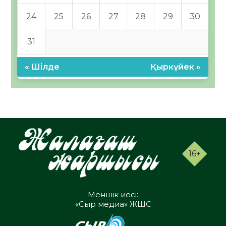
24
25
26
27
28
29
30
31
« Шілде
Қыркүйек »
16+
Меншік иесі:
«Сыр медиа» ЖШС