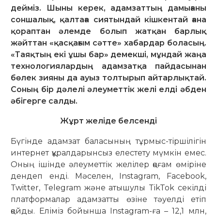
дейміз. Шыны керек, адамзаттың дамығаны
соншалық, қалтаға сиятындай кішкентай ғана
қораптан әлемде болып жатқан барлық
жәйттан «қасқағым сәтте» хабардар боласың.
«Таяқтың екі ұшы бар» демекші, мұндай жаңа
технологиялардың адамзатқа пайдасынан
бөлек зияны да ауыз толтырып айтарлықтай.
Соның бір дәлелі әлеуметтік желі елді әбден
әбігерге салды.
Жұрт желіде белсенді
Бүгінде адамзат баласының тұрмыс-тіршілігін
интернет құралдарынсыз елес­тету мүмкін емес.
Оның ішінде әлеу­меттік желілер қоғам өміріне
дендеп енді. Мәселен, Instagram, Facebook,
Twit­ter, Telegram және атышулы TikTok се­кілді
платформалар адамзатты өзіне тәуелді етіп
қойды. Еліміз бойынша Instagram-ға – 12,1 млн,