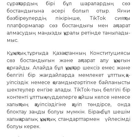
сұрақтардың бірі бұл шаралардың сөз
бостандығына әсері болып отыр. Яғни
бәзбіреулердің пікірінше, TikTok сияқты
платформалар сөз бостандығы мен ақпарат
алмасудың маңызды құралы ретінде танылады-
мыс.
Құқықтық тұрғыда Қазақстанның Конституциясы
сөз бостандығын және ақпарат алу құқығын
қорғайды. Алайда бұл құқықтар шексіз емес және
белгілі бір жағдайларда мемлекет ұлттық қа­
уіпсіздік немесе қоғамдық тәртіпке бай­ланысты
шектеулер енгізе алады. TikTok-тың белгілі бір
контенті ұлттық мүдделерге қайшы келсе немесе
халықтың қауіпсіздігіне қауіп төндірсе, онда
блоктау заңды болуы мүмкін. Бірақ бұл шешім
халықаралық құқықтық стандарттармен үйлесімді
болуы керек.