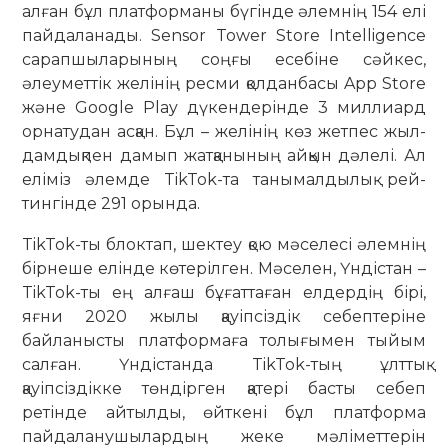
алған бұл платформаны бүгінде әлемнің 154 елі
пайдаланады. Sensor Tower Store Intelligence
сарапшыларының соңғы есебіне сәйкес,
әлеуметтік желінің ресми қолданбасы App Store
және Google Play дүкендерінде 3 миллиард
орнатудан асқан. Бұл – желінің көз жетпес жыл­
дамдықпен дамып жатқанының айқын дәлелі. Ал
еліміз әлемде TikTok-та та­нымалдылық рей­
тингінде 291 орын­да.
TikTok-ты блоктап, шектеу қою мә­селесі әлемнің
бірнеше елінде көте­рілген. Мәселен, Үндістан –
TikTok-ты ең алғаш бұғаттаған елдердің бірі,
яғни 2020 жылы қауіпсіздік себептеріне
байланысты платформаға толығымен тыйым
салған. Үндістанда TikTok-тың ұлттық
қауіпсіздікке төндірген қатері басты себеп
ретінде айтылды, өйткені бұл платформа
пайдаланушылардың жеке мәліметтерін