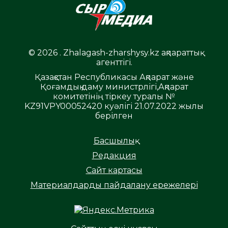
© 2026 . Zhalagash-zharshysy.kz ақпараттық
агенттігі.
Қазақстан Республикасы Ақпарат және
Қоғамдық даму министрлігі,Ақпарат
комитетінің тіркеу туралы №
KZ91VPY00052420 куәлігі 21.07.2022 жылы
берілген
Басшылық
Редакция
Сайт картасы
Материалдарды пайдалану ережелері