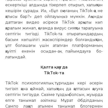
ескерткіші ал­дын­да тізерлеп отырып, халықтан
кешірім сұрады. Иә, «Бұл оқиғаның TikTok-қа не
қа­тысы бар?» деп ой­ла­уыңыз мүмкін. Ақынды
даттаған видео әсіресе TikTok арқылы көп
қаралым жинап, қоғамда вирус сияқты таралуына
септігін тигізді. TikTok-та отыратындардың
басым көп­шілігі жас­өспірімдер болғандықтан,
ұлт бо­лашағы үшін аталған платформаның
қауіпті екенін осыдан-ақ пайымдауға бо­
латындай.
Қалта қағу да
TikTok-та
TikTok психологиялық тұрғыдан кері әсерін
тигізіп қана қоймай, халықтың да қалтасын қағуға
септігін тигізуде. Сөзіме тұздық болсын, жуырда
елге танымал әзілкеш Мұрат Әбділданың
Сампо лақап атымен танымал бло­гер­мен