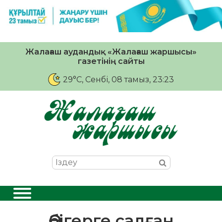
Жалағаш аудандық «Жалағаш жаршысы»
газетінің сайты
29°C
, Сенбі, 08 тамыз, 23:23
Әбігерге салған