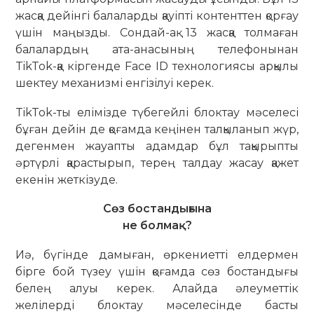
жасқа дейінгі балаларды қауіпті контенттен қорғау
үшін маңызды. Сондай-ақ 13 жасқа толмаған
балалардың ата-анасының телефонынан
TikTok-қа кіргенде Face ID технологиясы арқылы
шектеу ме­ханизмі енгізілуі керек.
TikTok-ты елімізде түбегейлі блок­тау мәселесі
бұған дейін де қоғамда кеңінен талқыланып жүр,
дегенмен жауапты адамдар бұл тақырыпты
әртүрлі қарас­тырып, терең талдау жасау қажет
еке­нін жеткізуде.
Сөз бостандығына
не болмақ?
Иә, бүгінде дамыған, өркениетті елдермен
бірге бой түзеу үшін қоғамда сөз бостандығы
белең алуы керек. Алайда әлеуметтік
желілерді блоктау мәселесінде басты