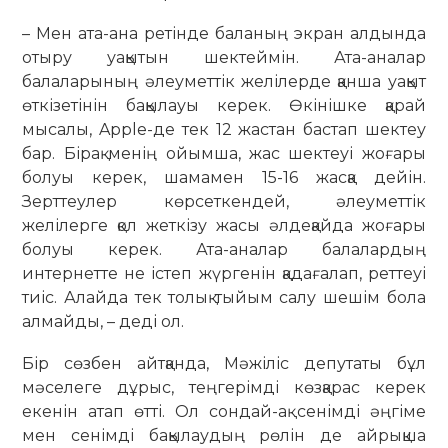
– Мен ата-ана ретінде баланың экран алдында
отыру уақытын шек­тей­мін. Ата-аналар
балаларының әлеу­­­меттік желілерде қанша уақыт
өткізетінін бақылауы керек. Өкінішке қарай
мысалы, Apple-де тек 12 жастан бастап шектеу
бар. Бірақ менің ойымша, жас шектеуі жоғары
болуы керек, шамамен 15-16 жасқа дейін.
Зерттеулер көрсеткендей, әлеуметтік
желілерге қол жеткізу жасы әлдеқайда жоғары
болуы керек. Ата-аналар балалардың
интернетте не істеп жүргенін қадағалап, реттеуі
тиіс. Алайда тек толық тыйым салу шешім бола
алмайды, – деді ол.
Бір сөзбен айтқанда, Мәжіліс де­путаты бұл
мәселеге дұрыс, теңгерімді көзқарас керек
екенін атап өтті. Ол сондай-ақ сенімді әңгіме
мен сенімді бақылаудың рөлін де айрықша