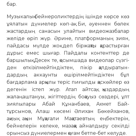
бар.
Музыкалық бейнероликтердің ішін­де көрсе көз
ұялатын дүниелер көп-ақ. Би, әуеннен бөлек
жастардың сана­сын улайтын видеожазбалар
желіде өріп жүр. Әрине, платформаның зиян,
пай­дасы мүлде жоқ деп біржақты қа­рас­тырған
дұрыс емес шығар. Пай­далы контенттер де
баршылық. Де­сек те, қосымшада видеолар сүз­гі­
ден өткізілмейтіндіктен, пікір қалды­ра­тын­
дардың аккаунты өшіріл­мей­тіндіктен бұл
бағдарлама арқылы теріс пиғылды қас­көйлер өз
дегенін істеп жүр. Атап айтсақ, қыздардың
жалаңаш­та­нуы, жі­гіт­тердің боқауыз сөздері, ұлт
зия­лылары Абай Құнанбаев, Ах­мет Бай­­
тұрсынов, Алаш көсемі Әлихан Бө­кей­ханов,
ақиық ақын Мұқағали Ма­­қатаев­тың еңбектерін,
бейнелерін ке­леке, ма­заққа айналдыру секілді
орын­­сыз дүние­лер­мен қоғам бетпе-бет ке­лу­де.