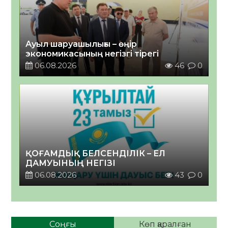
Ауыл шаруашылығы – өңір
экономикасының негізгі тірегі
06.08.2026
46
0
ҚОҒАМДЫҚ БЕЛСЕНДІЛІК – ЕЛ
ДАМУЫНЫҢ НЕГІЗІ
06.08.2026
43
0
Соңғы
Көп қаралған