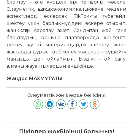
блоктау – өте күрделі әрі көпқырлы мәселе.
Әлеуметтік, құқық­­тық, эконо­микалық және мәдени
ас­пек­­тілерді ескерсек, TikTok-ты тү­бе­гейлі
шектеу үшін барлық мүддені ескере отырып,
жан-жақты саралау қажет. Сондықтан жай ғана
блоктаудың ор­нына платформада контентті
реттеу, қауіпті материалдарды шектеу және
жастарды дұрыс тәрбиелеу мәселесін күшейту
маңызды деп ой­лаймын. Біздікі – ой салу,
қалғаны жауаптылардың ен­шісінде.
Жандос МАХМҰТҰЛЫ
Әлеуметтік желілерде бөлісіңіз:
Пікірлер жоқ. Бірінші болыңыз!