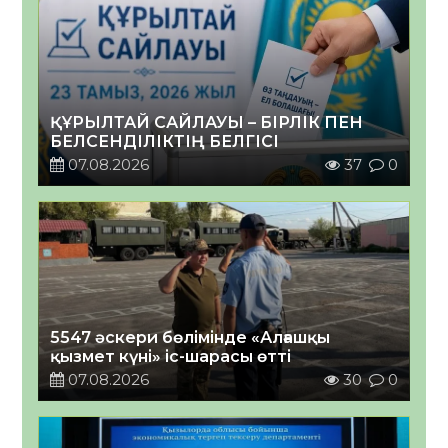
ҚҰРЫЛТАЙ САЙЛАУЫ – БІРЛІК ПЕН
БЕЛСЕНДІЛІКТІҢ БЕЛГІСІ
07.08.2026
37
0
5547 әскери бөлімінде «Алғашқы
қызмет күні» іс-шарасы өтті
07.08.2026
30
0