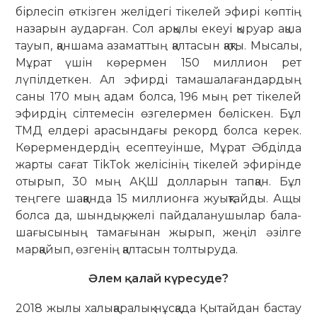
бірлесіп өткізген желідегі тікелей эфирі көптің
назарын аударған. Сол ар­қылы екеуі қыруар ақша
тауып, қаншама азаматтың қалтасын қақты. Мысалы,
Мұрат үшін көрермен 150 миллион рет
лүпілдеткен. Ал эфир­ді тамашалағандардың
саны 170 мың адам болса, 196 мың рет тіке­лей
эфир­дің сілтемесін өзгелермен бө­ліскен. Бұл
ТМД елдері арасындағы рекорд болса керек.
Көрермендердің есептеуінше, Мұрат Әбділда
жарты сағат TikTok же­лісінің тікелей эфирінде
отырып, 30 мың АҚШ долларын тапқан. Бұл
теңгеге шаққанда 15 мил­лионға жуықтайды. Ащы
болса да, шын­дық, желі пайдаланушылар бала-
шағысының тамағынан жырып, жеңіл әзіл­ге
марқайып, өзгенің қал­тасын тол­тыруда.
Әлем қалай күресуде?
2018 жылы халықаралық нұс­қада Қытайдан бастау