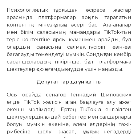
Психологиялық тұрғыдан әсіресе жастар
арасында платформалар ар­қылы таралатын
контенттің мінез-құ­лық­қа әсері бар. Ата-аналар
мен білім саласының мамандары TikTok-тың
теріс кон­тентіне қарсы күмәнмен қарайды, бұл
олардың санасына салмақ түсіріп, өзін-өзі
бағалауды төмендетуі мүмкін. Сон­дықтан кейбір
сарапшылардың пікі­рінше, бұл платформаға
шектеулер қою қоғамдық мүдде үшін маңызды.
Депутаттар да үн қатты
Осы орайда сенатор Геннадий Ши­повских
елде TikTok желісін қатаң бақылауға алу қажет
екенін мәлімдеді. Ертең TikTok-қа енгізілген
шектеулердің қандай себептер мен салдарлары
болуы мүмкін екеніне, әлем елдерінің тә­жі­
рибесіне шолу жасап, құқықтық негіздерді