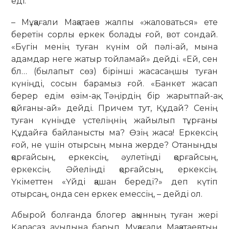
еді.
– Мұқағали Мақатаев жалпы «жа­ловаться» ете
беретін сорлы еркек болады ғой, вот сондай.
«Бүгін менің туған күнім ой пәлі-ай, мына
адамдар неге жатыр тойламай» дейді. «Ей, сен
бл… (былапыт сөз) бірінші жасасаңшы туған
күніңді, сосын барамыз ғой. «Бан­кет жасап
берер едім өзім-ақ, Тәңір­дің бір жарытпай-ақ
қойғаны-ай» дейді. Причем тут, Құдай? Сенің
туған күніңде үстеліңнің жайылып тұрғаны
Құдайға байланысты ма? Өзің жаса! Еркексің
ғой, не үшін отырсың мына жерде? Отаныңды
қорғайсың, еркексің, әуле­тіңді қорғайсың,
еркексің. Әйеліңді қорғайсың, еркексің.
Үкіметтен «Үйді қашан береді?» деп күтіп
отырсаң, он­да сен еркек емессің, – дейді ол.
Абырой болғанда блогер ақынның туған жері
Қарасаз ауылына барып, Мұқағали Мақатаевтың