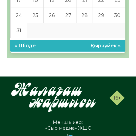
17
18
19
20
21
22
23
24
25
26
27
28
29
30
31
« Шілде
Қыркүйек »
16+
Меншік иесі:
«Сыр медиа» ЖШС