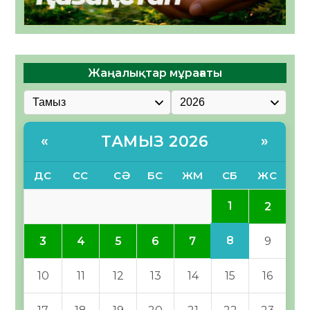
Жаңалықтар мұрағаты
ТАМЫЗ 2026
«
»
ДС
СС
СӘ
БС
ЖМ
СБ
ЖС
1
2
8
3
4
5
6
7
9
10
11
12
13
14
15
16