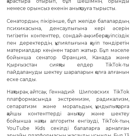
қарастыра отырып, бұл ше­шімнің орынды
немесе орынсыз екенін анықтауға тырысты.
Сенатордың пікірінше, бұл желіде балалардың
психикасына, ден­сау­лы­ғына кері әсерін
тигізетін контенттер, сондай-ақ киберқауіпсіздік
пен дерек­тердің құпиялығына қауіп төн­діретін
материалдар кеңінен тарап жа­тыр. Бұл мәселе
бойынша сенатор Фран­ция, Канада және
Қырғызстан сияқ­ты елдер TikTok-ты
пайдалануды шек­теу шараларын қолға алғанын
еске салды.
Нақтырақ айтсақ, Геннадий Ши­повских TikTok
платформасында экс­тремизм, радикализм,
сепаратизм және моральдық құндылықтарға
қайшы кон­тенттерді анықтау және шектеу
бойынша нақты алгоритм енгізуді, TikTok-тың
YouTube Kids секілді балаларға ар­налған
арнайы платформасын жа­сауды ұсынды. Бұл 13