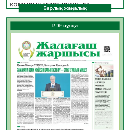
ҚОҒАМДЫҚ БЕЛСЕНДІЛІК – ЕЛ
Барлық жаңалық
ДАМУЫНЫҢ НЕГІЗІ
06.08.2026
43
0
PDF нұсқа
ҚҰРЫЛТАЙ САЙЛАУЫ – БОЛАШАҚҚА
БАСТАР ЖАУАПТЫ ТАҢДАУ
06.08.2026
45
0
Инфекциялық ауруларға қарсы иммундау
жұмыстарының тиімділігі
06.08.2026
48
0
Көкжөтел ауруы туралы
06.08.2026
44
0
АПВ вакцинасы туралы мәлімет
06.08.2026
43
0
Open Air: Қызылорда облысы полиция
департаменті 20 мыңнан астам
көрерменнің қауіпсіздігін қамтамасыз етті