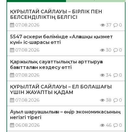
ҚҰРЫЛТАЙ САЙЛАУЫ – БІРЛІК ПЕН
БЕЛСЕНДІЛІКТІҢ БЕЛГІСІ
07.08.2026
37
0
5547 әскери бөлімінде «Алғашқы қызмет
күні» іс-шарасы өтті
07.08.2026
30
0
Қаржылық сауаттылықты арттыруға
бағытталған кездесу өтті
07.08.2026
34
0
ҚҰРЫЛТАЙ САЙЛАУЫ – ЕЛ БОЛАШАҒЫ
ҮШІН ЖАУАПТЫ ҚАДАМ
07.08.2026
38
0
Ауыл шаруашылығы – өңір экономикасының
негізгі тірегі
06.08.2026
46
0