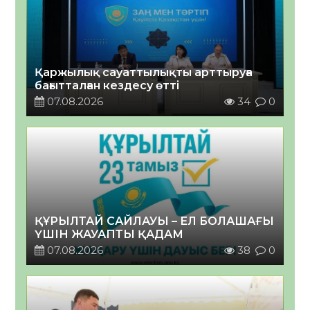
Қаржылық сауаттылықты арттыруға
бағытталған кездесу өтті
07.08.2026
34
0
ҚҰРЫЛТАЙ САЙЛАУЫ – ЕЛ БОЛАШАҒЫ
ҮШІН ЖАУАПТЫ ҚАДАМ
07.08.2026
38
0