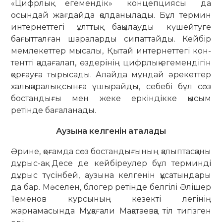
«Цифрлық егемендік» концепциясы да
осындай жағдайда қолданылады. Бұл термин
интернеттегі ұлттық ба­қы­лауды күшейтуге
бағытталған ша­раларды сипаттайды. Кейбір
мемлекет­тер мысалы, Қытай интернеттегі кон­­
тентті қадағалап, өздерінің цифрлық еге­мендігін
қорғауға тырысады. Алайда мұндай әрекеттер
халықаралық сынға ұшырайды, себебі бұл сөз
бостандығы мен жеке еркіндікке қысым
ретінде бағаланады.
Аузына келгенін аталады
Әрине, қоғамда сөз бостандығының қалыптасқаны
дұрыс-ақ. Десе де кей­біреулер бұл терминді
дұрыс түсінбей, аузына келгенін құсатындары
да бар. Мәселен, блогер ретінде белгілі Әлішер
Теменов курсының кезекті легінің
жарнамасында Мұқағали Мақа­таевқа тіл тигізген