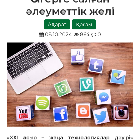
әлеуметтік желі
Ақпарат
Қоғам
08.10.2024
864
0
«XXI ғасыр – жаңа технологиялар дәуірі»