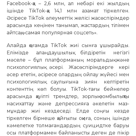
Facebook-қа – 2,6 млн, ал небәрі екі жылдың
ішінде TikTok-қа 14,1 млн азамат тіркелген.
Әсіресе TikTok әлеуметтік желісі жасөспірімдер
арасында кеңінен танымал, жастардың тілімен
айтсақ, «самая популярная соцсеть».
Алайда қоғамда TikTok жиі сынға ұшырайды.
Елімізде алаңдаушылық біл­діретін негізгі
мәселе – бұл плат­форманың моральдық және
психо­логиялық әсері. Жасөспірімдерге кері
әсер ететін, әсіресе олардың ойлау жүйесі мен
психологиялық саулығына зиян келтіретін
контенттің көп болуы. TikTok-тағы бейнелер
арасында қауіпті трендтер, зорлық-зомбылықты
наси­хаттау және депрессияға әкелетін маз­
мұндар жиі кездеседі. Елде соңғы кезде
тіркелген бірнеше қайғылы оқиға, соның ішінде
кәмелетке толмағандардың суи­цидтке баруы
осы платформамен бай­ла­нысты деген де пікір