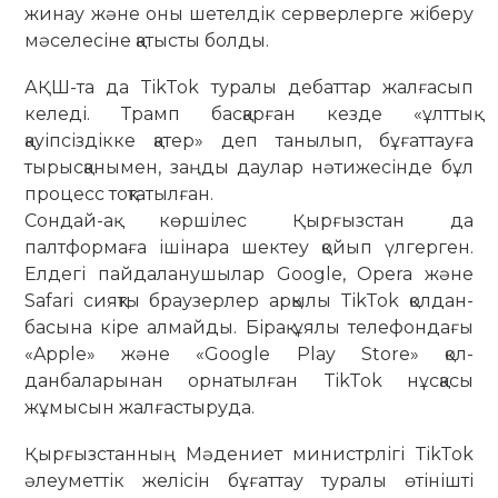
жинау және оны шетелдік серверлерге жіберу
мәсе­лесіне қатысты болды.
АҚШ-та да TikTok туралы дебаттар жал­ғасып
келеді. Трамп басқарған кезде «ұлттық
қауіпсіздікке қатер» деп таны­лып, бұғаттауға
тырысқанымен, заңды даулар нәтижесінде бұл
процесс тоқтатылған.
Сондай-ақ көршілес Қырғызстан да
палтформаға ішінара шектеу қойып үл­герген.
Елдегі пайдаланушылар Google, Opera және
Safari сияқ­ты браузерлер арқылы TikTok қол­­дан­
басына кіре алмайды. Бірақ ұялы телефондағы
«Apple» және «Google Play Store» қол­
данбаларынан орна­тыл­ған TikTok нұсқасы
жұмысын жалғастыруда.
Қырғызстанның Мәдениет минис­тр­лігі TikTok
әлеуметтік желісін бұ­ғат­тау туралы өтінішті