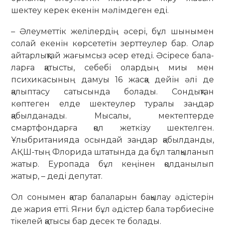
шектеу керек екенін мәлімдеген еді.
– Әлеуметтік желілердің әсері, бұл шынымен
солай екенін көрсететін зерт­теулер бар. Олар
айтарлықтай жа­ғымсыз әсер етеді. Әсіресе бала­
ларға қатысты, себебі олардың миы мен
психикасының дамуы 16 жасқа дейін әлі де
қалыптасу сатысында болады. Сондықтан
көптеген елде шектеулер туралы заңдар
қабылданады. Мысалы, мектептерде
смартфондарға қол жет­кізу шектелген.
Ұлыбританияда осын­дай заңдар қабылданды,
АҚШ-тың Флорида штатында да бұл талқыланып
жатыр. Еуропада бұл кеңінен қолда­нылып
жатыр, – деді депутат.
Ол сонымен қатар балаларын ба­қылау әдістерін
де жария етті. Яғни бұл әдістер бала тәрбиесіне
тікелей қатысы бар десек те болады.