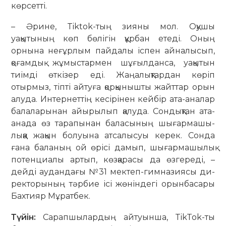
көрсетті.
– Әрине, Tiktok-тың зияны мол. Оқу­шы
уақытының көп бөлігін құрбан етеді. Оның
орнына неғұрлым пайдалы іспен айналысып,
қоғамдық жұмыстармен шұғылданса, уақытын
тиімді өткізер еді. Жаңалықтардан көріп
отырмыз, тіпті айтуға қорқынышты жайттар орын
алуда. Интернеттің кесірінен кей­­­бір ата-аналар
балаларынан айы­рылып қалуда. Сон­дықтан ата-
ана­да өз тарапынан ба­ласының шы­ғар­ма­шы­
лыққа жақын болуына атсалысуы керек. Сонда
ғана баланың ой өрісі дамып, шығар­ма­шылық
потенциалы артып, көзқарасы да өзгереді, –
дейді аудандағы №31 мектеп-гимназиясы ди­
ректорының тәрбие ісі жөніндегі орын­басары
Бахтияр Мұратбек.
Түйін:
Сарапшылардың айтуынша, TikTok-ты