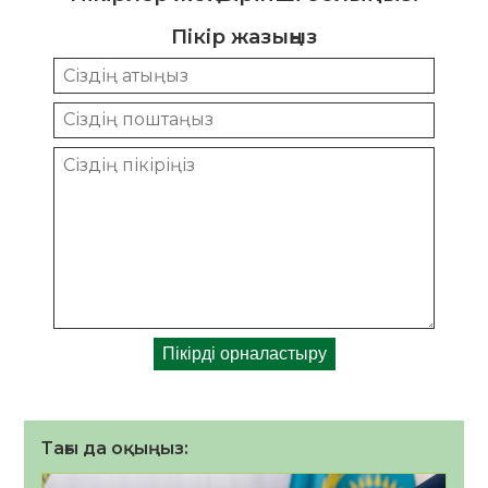
Пікір жазыңыз
Тағы да оқыңыз: