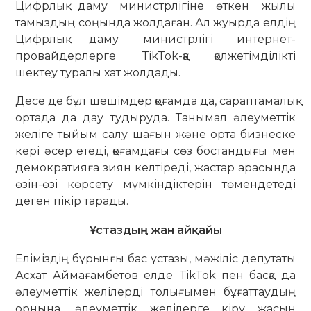
Цифрлық даму ми­нистрлігіне өткен жылы
тамыздың соңында жолдаған. Ал жуырда ел­дің
Цифрлық даму минис­трлігі ин­тернет-
провайдерлерге TikTok-қа қолже­тім­ділікті
шектеу туралы хат жолдады.
Десе де бұл шешімдер қоғамда да, сараптамалық
ортада да дау тудыруда. Танымал әлеуметтік
желіге тыйым салу шағын және орта бизнеске
кері әсер етеді, қоғамдағы сөз бостандығы мен
демократияға зиян келтіреді, жас­тар арасында
өзін-өзі көрсету мүм­кін­діктерін төмендетеді
деген пікір тарады.
Ұстаздың жан айқайы
Еліміздің бұрынғы бас ұстазы, мә­жіліс депутаты
Асхат Аймағамбетов елде TikTok пен басқа да
әлеуметтік желілерді толығымен бұғаттаудың
ор­нына, әлеуметтік желілерге кіру жасын