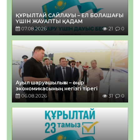
ҚҰРЫЛТАЙ САЙЛАУЫ – ЕЛ БОЛАШАҒЫ
ҮШІН ЖАУАПТЫ ҚАДАМ
07.08.2026
21
0
Ауыл шаруашылығы – өңір
экономикасының негізгі тірегі
06.08.2026
31
0