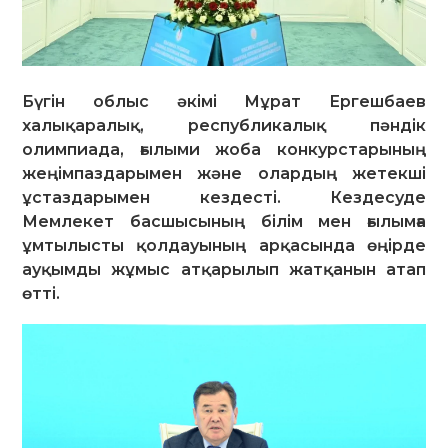
Бүгін облыс әкімі Мұрат Ергешбаев
халықаралық, республикалық пәндік
олимпиада, ғылыми жоба конкурстарының
жеңімпаздарымен және олардың жетекші
ұстаздарымен кездесті. Кездесуде
Мемлекет басшысының білім мен ғылымға
ұмтылысты қолдауының арқасында өңірде
ауқымды жұмыс атқарылып жатқанын атап
өтті.