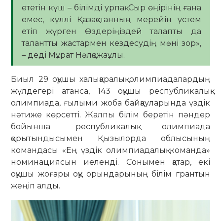
ететін күш – білімді ұрпақ. Сыр өңірінің ғана
емес, күллі Қазақстанның мерейін үстем
етіп жүрген Өздеріңіздей талапты да
талантты жастармен кездесудің мәні зор»,
– деді Мұрат Нәлқожаұлы.
Биыл 29 оқушы халықаралық олимпиадалардың
жүлдегері атанса, 143 оқушы республикалық
олимпиада, ғылыми жоба байқауларында үздік
нәтиже көрсетті. Жалпы білім беретін пәндер
бойынша республикалық олимпиада
қорытындысымен Қызылорда облысының
командасы «Ең үздік олимпиадалық команда»
номинациясын иеленді. Сонымен қатар, екі
оқушы жоғары оқу орындарының білім грантын
жеңіп алды.