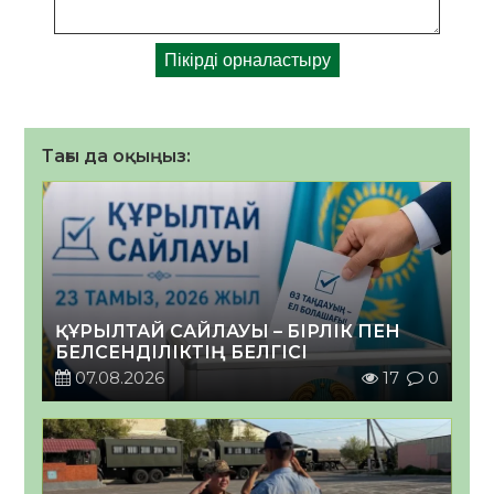
Тағы да оқыңыз:
ҚҰРЫЛТАЙ САЙЛАУЫ – БІРЛІК ПЕН
БЕЛСЕНДІЛІКТІҢ БЕЛГІСІ
07.08.2026
17
0