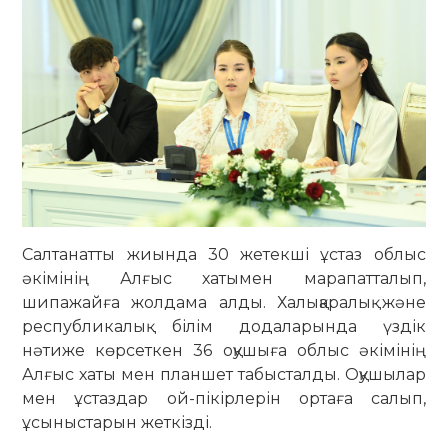
Салтанатты жиында 30 жетекші ұстаз облыс
әкімінің Алғыс хатымен марапатталып,
шипажайға жолдама алды. Халықаралық және
республикалық білім додаларында үздік
нәтиже көрсеткен 36 оқушыға облыс әкімінің
Алғыс хаты мен планшет табысталды. Оқушылар
мен ұстаздар ой-пікірлерін ортаға салып,
ұсыныстарын жеткізді.