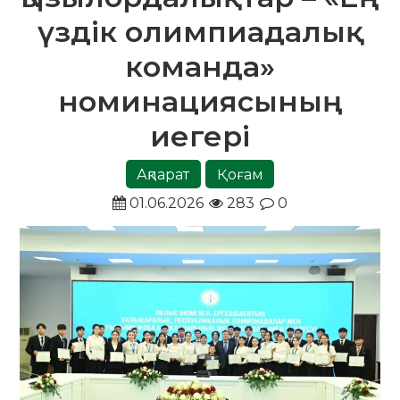
үздік олимпиадалық
команда»
номинациясының
иегері
Ақпарат
Қоғам
01.06.2026
283
0