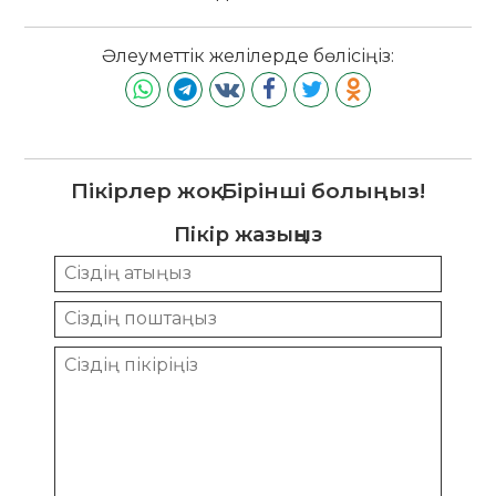
Әлеуметтік желілерде бөлісіңіз:
Пікірлер жоқ. Бірінші болыңыз!
Пікір жазыңыз