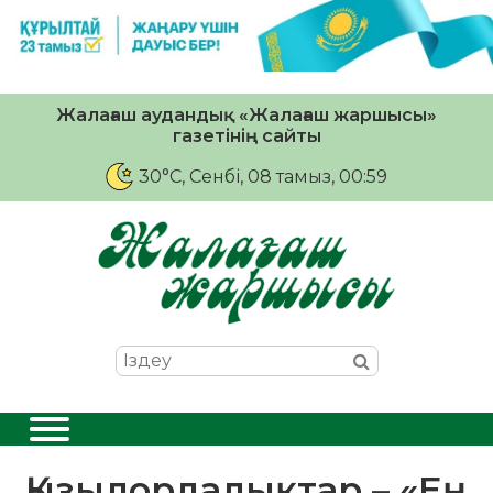
Жалағаш аудандық «Жалағаш жаршысы»
газетінің сайты
30°C
, Сенбі, 08 тамыз, 00:59
Қызылордалықтар – «Ең