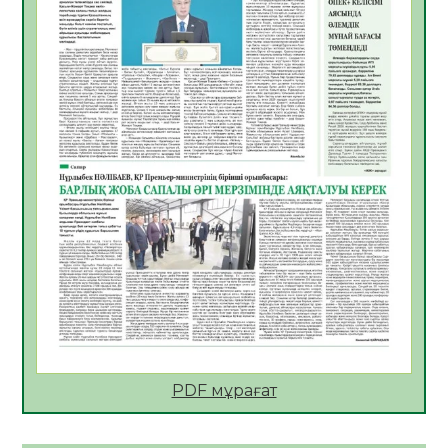
Көкжөтел ауруы туралы
06.08.2026
30
0
АПВ вакцинасы туралы мәлімет
06.08.2026
31
0
Open Air: Қызылорда облысы полиция
департаменті 20 мыңнан астам
көрерменнің қауіпсіздігін қамтамасыз етті
06.08.2026
41
0
ҚЫЗЫЛОРДАДА «САНАЛЫ ҰРПАҚ –
ЖАРҚЫН БОЛАШАҚ» АТТЫ КЕҢЕЙТІЛГЕН
МӘЖІЛІС ӨТТІ
05.08.2026
43
0
Қазақстан Орталық Азиядағы көшуге ең
қолайлы ел атанды
05.08.2026
43
0
PDF мұрағат
Өрт қауіпсіздігі талаптарын сақтау – әр
азаматтың міндеті