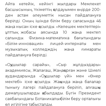
Айта кетейік, кейінгі жылдары Мемлекет
басшысының, Үкіметтің қолдауымен өңірде 200-
ден астам әлеуметтік нысан пайдалануға
берілді. Оның ішінде білім беру саласында 46
жаңа нысан іске қосылды. «Келешек мектептері»
ұлттық жобасы аясында 10 жаңа мектеп
салынды. Физика-математика бағытындағы
«Білім-инновация» лицей-интернаты мен
музыкалық колледждің жаңа ғимараты
пайдалануға берілді.
«Оқушылар сарайы», «Сыр жұлдыздары»
академиясы, Жалағаш, Жаңақорған және Шиелі
аудандарында «Оқушылар үйі» мен «Өнер
мектебі» іске қосылды. Жақында жаңа балалар
тынығу лагері пайдалануға беріліп, алғашқы
демалушыларды қабылдады. Бүгін Президент
саябағындағы Ботаникалық білім беру орталығы
ел игілігіне табысталды.