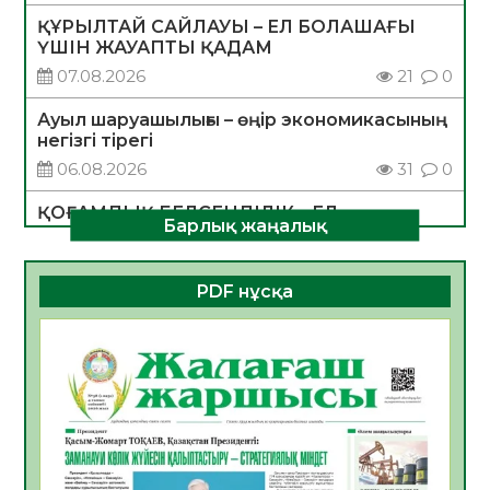
ҚҰРЫЛТАЙ САЙЛАУЫ – ЕЛ БОЛАШАҒЫ
ҮШІН ЖАУАПТЫ ҚАДАМ
07.08.2026
21
0
Ауыл шаруашылығы – өңір экономикасының
негізгі тірегі
06.08.2026
31
0
ҚОҒАМДЫҚ БЕЛСЕНДІЛІК – ЕЛ
Барлық жаңалық
ДАМУЫНЫҢ НЕГІЗІ
06.08.2026
30
0
PDF нұсқа
ҚҰРЫЛТАЙ САЙЛАУЫ – БОЛАШАҚҚА
БАСТАР ЖАУАПТЫ ТАҢДАУ
06.08.2026
32
0
Инфекциялық ауруларға қарсы иммундау
жұмыстарының тиімділігі
06.08.2026
33
0