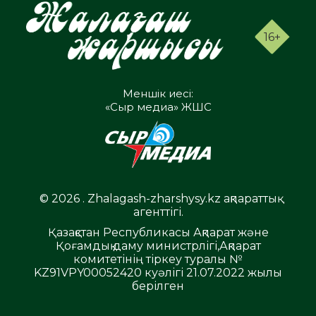
16+
Меншік иесі:
«Сыр медиа» ЖШС
© 2026 . Zhalagash-zharshysy.kz ақпараттық
агенттігі.
Қазақстан Республикасы Ақпарат және
Қоғамдық даму министрлігі,Ақпарат
комитетінің тіркеу туралы №
KZ91VPY00052420 куәлігі 21.07.2022 жылы
берілген