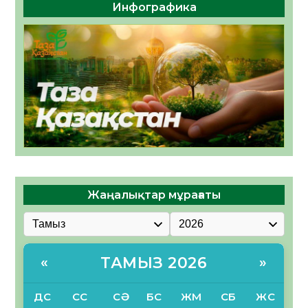
Инфографика
Жаңалықтар мұрағаты
ТАМЫЗ 2026
«
»
ДС
СС
СӘ
БС
ЖМ
СБ
ЖС