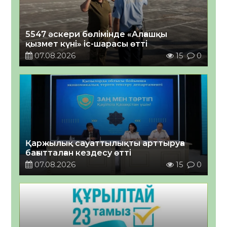
5547 әскери бөлімінде «Алғашқы
қызмет күні» іс-шарасы өтті
07.08.2026
15
0
Қаржылық сауаттылықты арттыруға
бағытталған кездесу өтті
07.08.2026
15
0