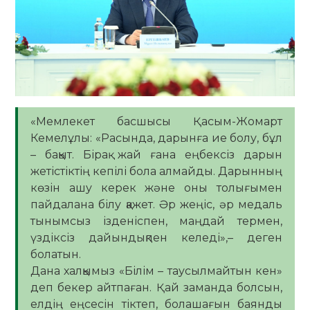
«Мемлекет басшысы Қасым-Жомарт
Кемелұлы: «Расында, дарынға ие болу, бұл
– бақыт. Бірақ жай ғана еңбексіз дарын
жетістіктің кепілі бола алмайды. Дарынның
көзін ашу керек және оны толығымен
пайдалана білу қажет. Әр жеңіс, әр медаль
тынымсыз ізденіспен, маңдай термен,
үздіксіз дайындықпен келеді»,– деген
болатын.
Дана халқымыз «Білім – таусылмайтын кен»
деп бекер айтпаған. Қай заманда болсын,
елдің еңсесін тіктеп, болашағын баянды