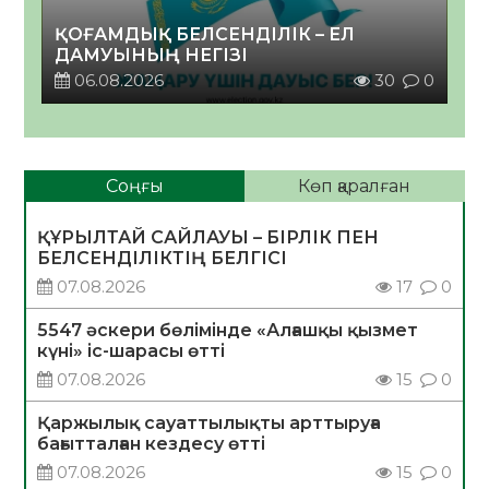
ҚОҒАМДЫҚ БЕЛСЕНДІЛІК – ЕЛ
ДАМУЫНЫҢ НЕГІЗІ
06.08.2026
30
0
Соңғы
Көп қаралған
ҚҰРЫЛТАЙ САЙЛАУЫ – БІРЛІК ПЕН
БЕЛСЕНДІЛІКТІҢ БЕЛГІСІ
07.08.2026
17
0
5547 әскери бөлімінде «Алғашқы қызмет
күні» іс-шарасы өтті
07.08.2026
15
0
Қаржылық сауаттылықты арттыруға
бағытталған кездесу өтті
07.08.2026
15
0