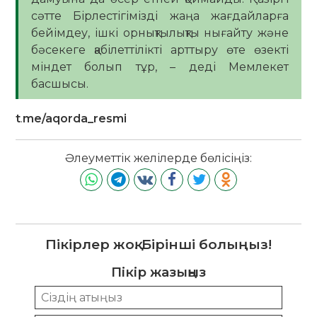
сәтте Бірлестігімізді жаңа жағдайларға
бейімдеу, ішкі орнықтылықты нығайту және
бәсекеге қабілеттілікті арттыру өте өзекті
міндет болып тұр, – деді Мемлекет
басшысы.
t
.
me/aqorda_resmi
Әлеуметтік желілерде бөлісіңіз:
Пікірлер жоқ. Бірінші болыңыз!
Пікір жазыңыз