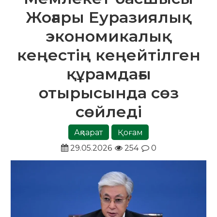
Жоғары Еуразиялық
экономикалық
кеңестің кеңейтілген
құрамдағы
отырысында сөз
сөйледі
Ақпарат
Қоғам
29.05.2026
254
0