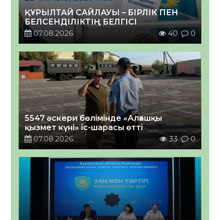
ҚҰРЫЛТАЙ САЙЛАУЫ – БІРЛІК ПЕН
БЕЛСЕНДІЛІКТІҢ БЕЛГІСІ
07.08.2026
40
0
5547 әскери бөлімінде «Алғашқы
қызмет күні» іс-шарасы өтті
07.08.2026
33
0