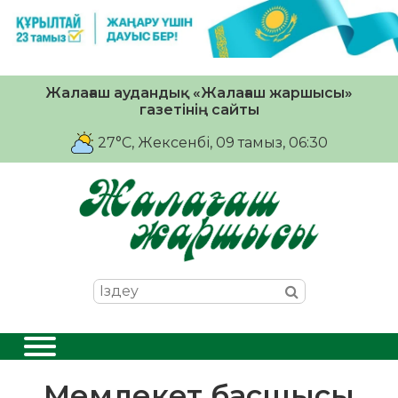
Жалағаш аудандық «Жалағаш жаршысы»
газетінің сайты
27°C
, Жексенбі, 09 тамыз, 06:30
Мемлекет басшысы