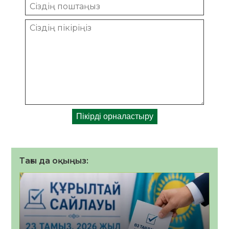
Тағы да оқыңыз: