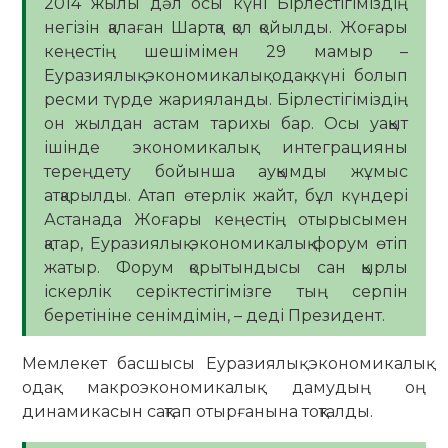
2014 жылы дәл осы күні Бірлестігіміздің
негізін қалаған Шартқа қол қойылды. Жоғары
кеңестің шешімімен 29 мамыр –
Еуразиялық экономикалық одақ күні болып
ресми түрде жарияланды. Бірлестігіміздің
он жылдан астам тарихы бар. Осы уақыт
ішінде экономикалық интеграцияны
тереңдету бойынша ауқымды жұмыс
атқарылды. Атап өтерлік жайт, бұл күндері
Астанада Жоғары кеңестің отырысымен
қатар, Еуразиялық экономикалық форум өтіп
жатыр. Форум қорытындысы сан қырлы
іскерлік серіктестігімізге тың серпін
беретініне сенімдімін, – деді Президент.
Мемлекет басшысы Еуразиялық экономикалық
одақ макроэкономикалық дамудың оң
динамикасын сақтап отырғанына тоқталды.