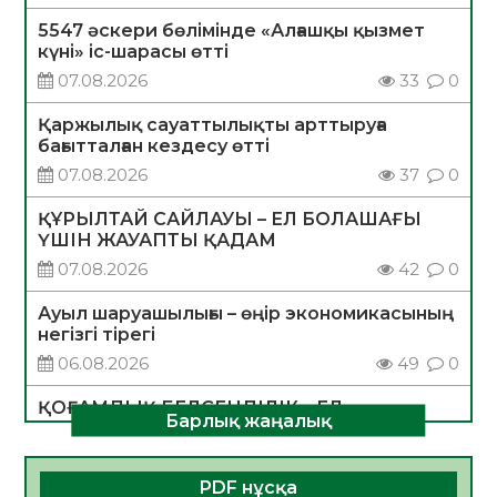
5547 әскери бөлімінде «Алғашқы қызмет
күні» іс-шарасы өтті
07.08.2026
33
0
Қаржылық сауаттылықты арттыруға
бағытталған кездесу өтті
07.08.2026
37
0
ҚҰРЫЛТАЙ САЙЛАУЫ – ЕЛ БОЛАШАҒЫ
ҮШІН ЖАУАПТЫ ҚАДАМ
07.08.2026
42
0
Ауыл шаруашылығы – өңір экономикасының
негізгі тірегі
06.08.2026
49
0
ҚОҒАМДЫҚ БЕЛСЕНДІЛІК – ЕЛ
Барлық жаңалық
ДАМУЫНЫҢ НЕГІЗІ
06.08.2026
47
0
PDF нұсқа