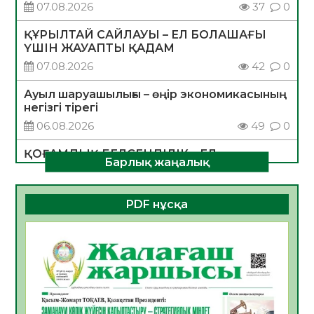
07.08.2026
37
0
ҚҰРЫЛТАЙ САЙЛАУЫ – ЕЛ БОЛАШАҒЫ
ҮШІН ЖАУАПТЫ ҚАДАМ
07.08.2026
42
0
Ауыл шаруашылығы – өңір экономикасының
негізгі тірегі
06.08.2026
49
0
ҚОҒАМДЫҚ БЕЛСЕНДІЛІК – ЕЛ
Барлық жаңалық
ДАМУЫНЫҢ НЕГІЗІ
06.08.2026
47
0
PDF нұсқа
ҚҰРЫЛТАЙ САЙЛАУЫ – БОЛАШАҚҚА
БАСТАР ЖАУАПТЫ ТАҢДАУ
06.08.2026
49
0
Инфекциялық ауруларға қарсы иммундау
жұмыстарының тиімділігі
06.08.2026
51
0