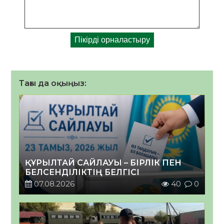
Тағы да оқыңыз:
ҚҰРЫЛТАЙ САЙЛАУЫ – БІРЛІК ПЕН
БЕЛСЕНДІЛІКТІҢ БЕЛГІСІ
07.08.2026
40
0