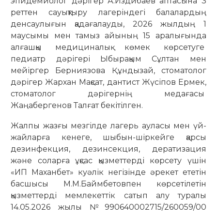
эпидемиолог дәрігер А.Издибаев аптасына 3
реттен сауықтыру лагеріндегі балалардың
денсаулығын қадағалауды, 2026 жылдың 1
маусымы мен тамыз айының 15 аралығында
алғашқы медициналық көмек көрсетуге
педиатр дәрігері Ыбырақым Сұлтан мен
мейіргер Берниязова Құндызай, стоматолог
дәрігер Жархан Мақсат, дантист Жүсіпов Ермек,
стоматолог дәрігернің медағасы
Жаңабергенов Талғат бекітілген.
Жалпы жазғы мезгілде лагерь ауласы мен үй-
жайларға кенеге, шыбын-шіркейге қарсы
дезинфекция, дезинсекция, дератизация
және соларға ұқсас қызметтерді көрсету үшін
«ИП Маханбет» куәлік негізінде әрекет ететін
басшысы М.М.Баймбетовпен көрсетілетін
қызметтерді мемлекеттік сатып алу туралы
14.05.2026 жылы №990640002715/260059/00