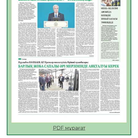
Көкжөтел ауруы туралы
06.08.2026
48
0
АПВ вакцинасы туралы мәлімет
06.08.2026
47
0
Open Air: Қызылорда облысы полиция
департаменті 20 мыңнан астам
көрерменнің қауіпсіздігін қамтамасыз етті
06.08.2026
60
0
ҚЫЗЫЛОРДАДА «САНАЛЫ ҰРПАҚ –
ЖАРҚЫН БОЛАШАҚ» АТТЫ КЕҢЕЙТІЛГЕН
МӘЖІЛІС ӨТТІ
05.08.2026
61
0
Қазақстан Орталық Азиядағы көшуге ең
қолайлы ел атанды
05.08.2026
61
0
PDF мұрағат