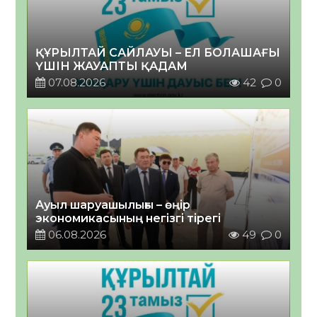
ҚҰРЫЛТАЙ САЙЛАУЫ – ЕЛ БОЛАШАҒЫ
ҮШІН ЖАУАПТЫ ҚАДАМ
07.08.2026
42
0
Ауыл шаруашылығы – өңір
экономикасының негізгі тірегі
06.08.2026
49
0