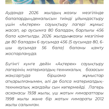
Ауданда 2026 жылдың жазғы мезгілінде
балалардың демалысын тиімді ұйымдастыру
үшін «Ақтерек» сауықтыру лагері жұмыс
жасап, әр аусымға 80 баладан, барлығы 456
бала қамтылды. 2026 жылдың жазғы мезгіліне
де 80 баладан 6 аусымда 456 (5 аусымда 80, 6-
шы аусымда 56 бала) баланы қамту
жоспарлануда.
Бүгінгі күнге дейін «Ақтерек» сауықтыру
лагерінің материалдық-техникалық базасын
жақсартуда біршама жұмыстар
атқарылғанымен, әлі де болса материалдық-
техникалық жағдайы сын көтермейді. Лагерь
асханасы 1938 жылы, үш жатын ғимараттары
1998 жылы және бір жатын ғимараты 2012
жылы салынған.