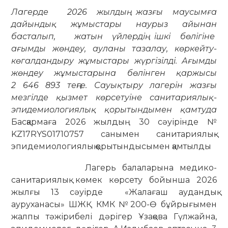
Лагерде 2026 жылдың жазғы маусымға
дайындық жұмыстары наурыз айынан
басталып, жатын үйлердің ішкі бөлігіне
ағымды жөндеу, ауланы тазалау, көркейту-
көгалдандыру жұмыстары жүргізілді. Ағымды
жөндеу жұмыстарына бөлінген қаржысы
2 646 893 теңге. Сауықтыру лагерін жазғы
мезгілде қызмет көрсетуіне санитариялық-
эпидемиологиялық қорытындымен қамтуда
Басқармаға 2026 жылдың 30 сәуірінде №
KZ17RYS01710757 санымен санитариялық-
эпидемиологиялық қорытындысымен қамтылды
Лагерь балаларына медико-
санитариялық көмек көрсету бойынша 2026
жылғы 13 сәуірде «Жалағаш аудандық
ауруханасы» ШЖҚ КМК №200-Ө бұйрығымен
жалпы тәжірибелі дәрігер Ұзақова Гүлжайна,