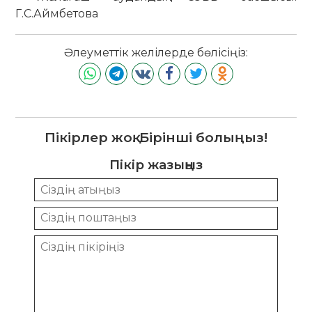
Г.С.Аймбетова
Әлеуметтік желілерде бөлісіңіз:
Пікірлер жоқ. Бірінші болыңыз!
Пікір жазыңыз