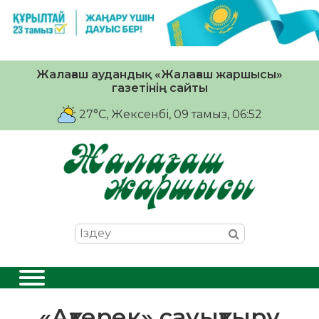
Жалағаш аудандық «Жалағаш жаршысы»
газетінің сайты
27°C
, Жексенбі, 09 тамыз, 06:52
«Ақтерек» сауықтыру