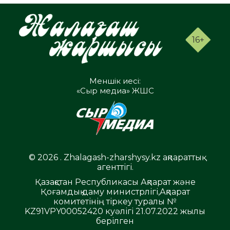
16+
Меншік иесі:
«Сыр медиа» ЖШС
© 2026 . Zhalagash-zharshysy.kz ақпараттық
агенттігі.
Қазақстан Республикасы Ақпарат және
Қоғамдық даму министрлігі,Ақпарат
комитетінің тіркеу туралы №
KZ91VPY00052420 куәлігі 21.07.2022 жылы
берілген