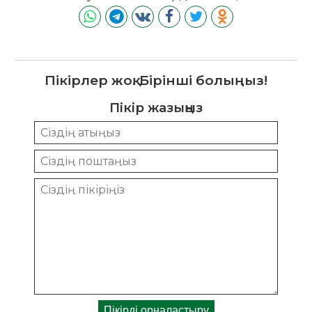
Пікірлер жоқ. Бірінші болыңыз!
Пікір жазыңыз