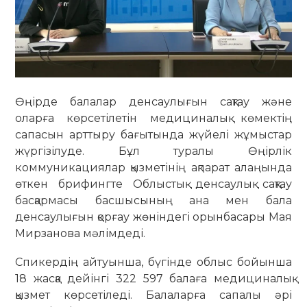
Өңірде балалар денсаулығын сақтау және
оларға көрсетілетін медициналық көмектің
сапасын арттыру бағытында жүйелі жұмыстар
жүргізілуде. Бұл туралы Өңірлік
коммуникациялар қызметінің ақпарат алаңында
өткен брифингте Облыстық денсаулық сақтау
басқармасы басшысының ана мен бала
денсаулығын қорғау жөніндегі орынбасары Мая
Мирзанова мәлімдеді.
Спикердің айтуынша, бүгінде облыс бойынша
18 жасқа дейінгі 322 597 балаға медициналық
қызмет көрсетіледі. Балаларға сапалы әрі