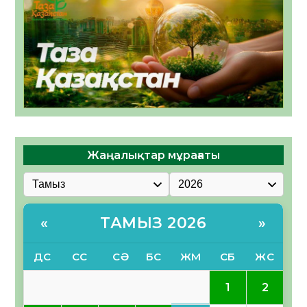
Жаңалықтар мұрағаты
ТАМЫЗ 2026
«
»
ДС
СС
СӘ
БС
ЖМ
СБ
ЖС
1
2