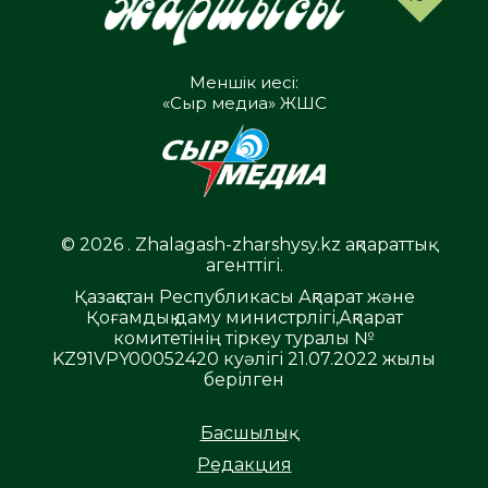
Меншік иесі:
«Сыр медиа» ЖШС
© 2026 . Zhalagash-zharshysy.kz ақпараттық
агенттігі.
Қазақстан Республикасы Ақпарат және
Қоғамдық даму министрлігі,Ақпарат
комитетінің тіркеу туралы №
KZ91VPY00052420 куәлігі 21.07.2022 жылы
берілген
Басшылық
Редакция