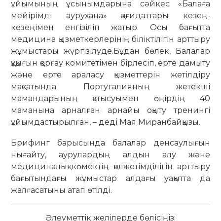
ұйымының ұсынымдарына сәйкес «Балаға
мейірімді аурухана» қағидаттары кезең-
кезеңімен енгізіліп жатыр. Осы бағытта
медицина қызметкерлерінің біліктілігін арттыру
жұмыстары жүргізілуде.Бұдан бөлек, Балалар
құқығын қорғау комитетімен бірлесіп, ерте дамыту
және ерте араласу қызметтерін жетілдіру
мақсатында Португалияның жетекші
мамандарының қатысуымен өңірдің 40
маманына арналған арнайы оқыту тренингі
ұйымдастырылған, – деді Мая Миранбайқызы.
Брифинг барысында балалар денсаулығын
нығайту, аурулардың алдын алу және
медициналық көмектің қолжетімділігін арттыру
бағытындағы жұмыстар алдағы уақытта да
жалғасатыны атап өтілді.
Әлеуметтік желілерде бөлісіңіз: