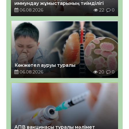
иммундау жұмыстарының тиімділігі
06.08.2026
22
0
Көкжөтел ауруы туралы
06.08.2026
20
0
АПВ вакцинасы туралы мәлімет