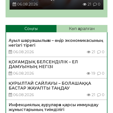
06.08.2026
21
0
Соңғы
Көп қаралған
Ауыл шаруашылығы – өңір экономикасының
негізгі тірегі
06.08.2026
21
0
ҚОҒАМДЫҚ БЕЛСЕНДІЛІК – ЕЛ
ДАМУЫНЫҢ НЕГІЗІ
06.08.2026
19
0
ҚҰРЫЛТАЙ САЙЛАУЫ – БОЛАШАҚҚА
БАСТАР ЖАУАПТЫ ТАҢДАУ
06.08.2026
21
0
Инфекциялық ауруларға қарсы иммундау
жұмыстарының тиімділігі