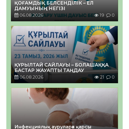
ҚОҒАМДЫҚ БЕЛСЕНДІЛІК – ЕЛ
ДАМУЫНЫҢ НЕГІЗІ
06.08.2026
19
0
ҚҰРЫЛТАЙ САЙЛАУЫ – БОЛАШАҚҚА
БАСТАР ЖАУАПТЫ ТАҢДАУ
06.08.2026
21
0
Инфекциялық ауруларға қарсы