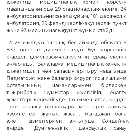
қолжетімді медициналық көмек көрсету
мақсатында өңірде 29 стационарлық мекеме, 24
амбулаториялық-емханалық ұйым, 101 дәрігерлік
амбулатория, 29 фельдшерлік-акушерлік пункт
және 93 медициналық пункт жұмыс істейді.
-2026 жылдың алғашқы бес айында облыста 5
832 нәресте дүниеге келді. Бұл көрсеткіш
өңірдегі демографиялық өсімнің тұрақты екенін
аңғартады. Балаларға медициналық көмектің
қолжетімділігі мен сапасын арттыру мақсатында
Педиатрия және балалар хирургиясы ғылыми
орталығының мамандарымен бірлескен
тәжірибелік жұмыстар жүргізіліп, оңалту
қызметтері кеңейтілуде. Сонымен қатар, өңірде
ерте араласу орталықтары мен ерте дамыту
кабинеттері жұмыс жасап, мыңдаған бала
қажетті қызметтермен қамтылуда. Сондай-ақ,
өңірде Дүниежүзілік денсаулық сақтау