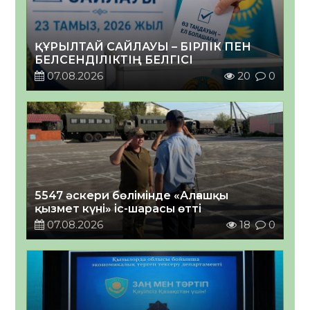
ҚҰРЫЛТАЙ САЙЛАУЫ – БІРЛІК ПЕН
БЕЛСЕНДІЛІКТІҢ БЕЛГІСІ
07.08.2026
20
0
5547 әскери бөлімінде «Алғашқы
қызмет күні» іс-шарасы өтті
07.08.2026
18
0