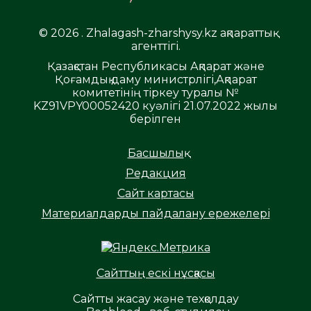
© 2026 . Zhalagash-zharshysy.kz ақпараттық
агенттігі.
Қазақстан Республикасы Ақпарат және
Қоғамдық даму министрлігі,Ақпарат
комитетінің тіркеу туралы №
KZ91VPY00052420 куәлігі 21.07.2022 жылы
берілген
Басшылық
Редакция
Сайт картасы
Материалдарды пайдалану ережелері
Сайттың ескі нұсқасы
Сайтты жасау және техқолдау