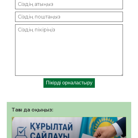
Тағы да оқыңыз: