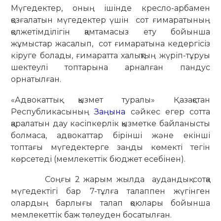
Мүгедектер, оның ішінде кресло-арбамен
қозғалатын мүгедектер үшін сот ғимаратының
қолжетімділігін қамтамасыз ету бойынша
жұмыстар жасалып, сот ғимаратына кедергісіз
кіруге болады, ғимаратта халықтың жүріп-тұруы
шектеулі топтарына арналған пандус
орнатылған.
«Адвокаттық қызмет туралы» Қазақстан
Республикасының
Заңына
сәйкес егер сотта
қаралатын дау кәсіпкерлік қызметке байланысты
болмаса, адвокаттар бірінші және екінші
топтағы мүгедектерге заңды көмекті тегін
көрсетеді (мемлекеттік бюджет есебінен).
Соңғы 2 жарым жылда аудандық сотқа
мүгедектігі бар 7-тұлға талаппен жүгінген
олардың барлығы талап қоюлары бойынша
мемлекеттік баж төлеуден босатылған.