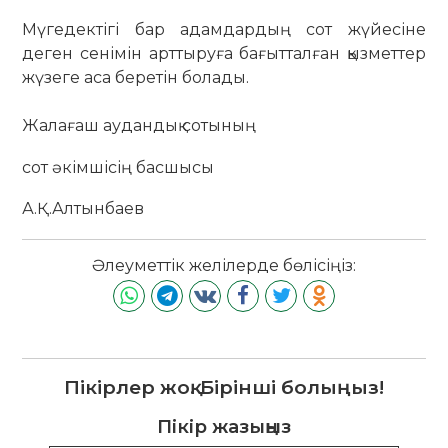
Мүгедектігі бар адамдардың сот жүйесіне
деген сенімін арттыруға бағытталған қызметтер
жүзеге аса беретін болады.
Жалағаш аудандық сотының
сот әкімшісің басшысы
А.Қ.Алтынбаев
Әлеуметтік желілерде бөлісіңіз:
Пікірлер жоқ. Бірінші болыңыз!
Пікір жазыңыз