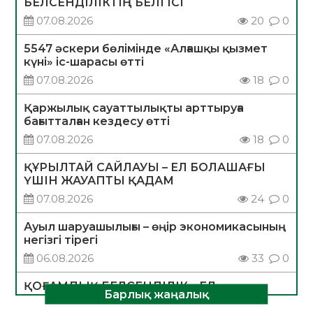
БЕЛСЕНДІЛІКТІҢ БЕЛГІСІ
07.08.2026
20
0
5547 әскери бөлімінде «Алғашқы қызмет
күні» іс-шарасы өтті
07.08.2026
18
0
Қаржылық сауаттылықты арттыруға
бағытталған кездесу өтті
07.08.2026
18
0
ҚҰРЫЛТАЙ САЙЛАУЫ – ЕЛ БОЛАШАҒЫ
ҮШІН ЖАУАПТЫ ҚАДАМ
07.08.2026
24
0
Ауыл шаруашылығы – өңір экономикасының
негізгі тірегі
06.08.2026
33
0
ҚОҒАМДЫҚ БЕЛСЕНДІЛІК – ЕЛ
Барлық жаңалық
ДАМУЫНЫҢ НЕГІЗІ