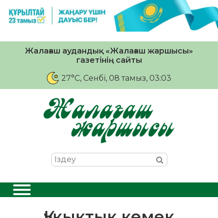
Жалағаш аудандық «Жалағаш жаршысы»
газетінің сайты
27°C
, Сенбі, 08 тамыз, 03:03
Құқықтық көмек