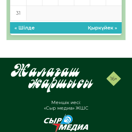
31
« Шілде
Қыркүйек »
16+
Меншік иесі:
«Сыр медиа» ЖШС