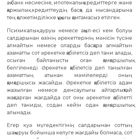
ақ банк несиесіне, ипотекалық кредиттерге және
қаржылық кредиттеудің басқа да нысандарына
тең қолжетімділікке құқығы қамтамасыз етілген.
Психикалық ауруы немесе ақыл-есі кем болуы
салдарынан өзінің әрекеттерінің мәнісін түсіне
алмайтын немесе оларды басқара алмайтын
азаматты сот әрекетке қабілетсіз деп тани алады,
осыған байланысты оған қамқоршылық
белгіленеді. Әрекетке қабілетсіз деп танылған
азаматтың атынан мәмілелерді оның
қамқоршысы жасайды. Әрекетке қабілетсіз адам
жазылған немесе денсаулығы айтарлықтай
жақсарған жағдайда сот оны әрекетке қабілетті
деп таниды, содан кейін одан қамқоршылық
алынады.
Егер куә мүгедектігінің салдарынан соттың
шақыруы бойынша келуге жағдайы болмаса, сот