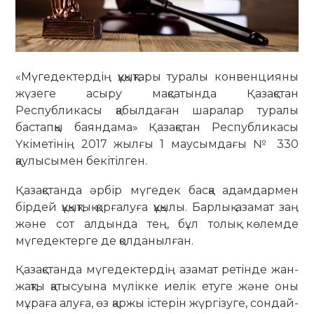
«Мүгедектердің құқықтары туралы конвенцияны
жүзеге асыру мақсатында Қазақстан
Республикасы қабылдаған шаралар туралы
бастапқы баяндама» Қазақстан Республикасы
Үкіметінің 2017 жылғы 1 маусымдағы № 330
қаулысымен бекітілген.
Қазақстанда әрбір мүгедек басқа адамдармен
бірдей құқықтық қорғалуға құқылы. Барлық азамат заң
және сот алдында тең, бұл толық көлемде
мүгедектерге де қолданылған.
Қазақстанда мүгедектердің азамат ретінде жан-
жақты қатысуына мүлікке иелік етуге және оны
мұраға алуға, өз қаржы істерін жүргізуге, сондай-