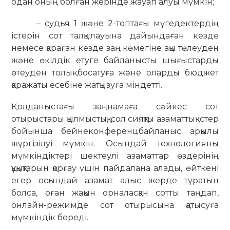
одан оның болған жерінде жауап алуы мүмкін;
– судья 1 және 2-топтағы мүгедектердің
істерін сот талқылауына дайындаған кезде
немесе қараған кезде заң көмегіне ақы төлеуден
және өкілдік етуге байланысты шығыстарды
өтеуден толық босатуға және оларды бюджет
қаражаты есебіне жатқызуға міндетті.
Қолданыстағы заңнамаға сәйкес сот
отырыстары қылмыстық, сол сияқты азаматтық істер
бойынша бейнеконференцбайланыс арқылы
жүргізілуі мүмкін. Осындай технологияны
мүмкіндіктері шектеулі азаматтар өздерінің
құқықтарын қорғау үшін пайдалана алады, өйткені
егер осындай азамат алыс жерде тұратын
болса, оған жақын орналасқан сотты таңдап,
онлайн-режимде сот отырысына қатысуға
мүмкіндік береді.