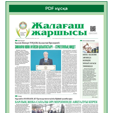
06.08.2026
31
0
PDF нұсқа
ҚҰРЫЛТАЙ САЙЛАУЫ – БОЛАШАҚҚА
БАСТАР ЖАУАПТЫ ТАҢДАУ
06.08.2026
34
0
Инфекциялық ауруларға қарсы иммундау
жұмыстарының тиімділігі
06.08.2026
34
0
Көкжөтел ауруы туралы
06.08.2026
32
0
АПВ вакцинасы туралы мәлімет
06.08.2026
32
0
Open Air: Қызылорда облысы полиция
департаменті 20 мыңнан астам
көрерменнің қауіпсіздігін қамтамасыз етті
06.08.2026
42
0