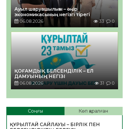
Ауыл шаруашылығы – өңір
экономикасының негізгі тірегі
06.08.2026
33
0
ҚОҒАМДЫҚ БЕЛСЕНДІЛІК – ЕЛ
ДАМУЫНЫҢ НЕГІЗІ
06.08.2026
31
0
Соңғы
Көп қаралған
ҚҰРЫЛТАЙ САЙЛАУЫ – БІРЛІК ПЕН