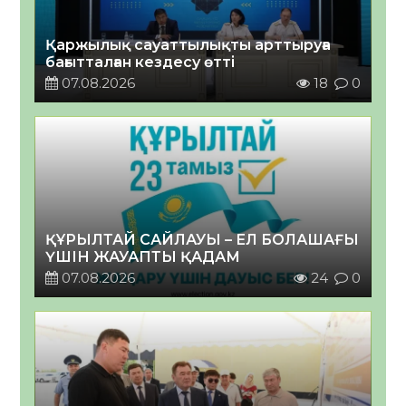
Қаржылық сауаттылықты арттыруға
бағытталған кездесу өтті
07.08.2026
18
0
ҚҰРЫЛТАЙ САЙЛАУЫ – ЕЛ БОЛАШАҒЫ
ҮШІН ЖАУАПТЫ ҚАДАМ
07.08.2026
24
0