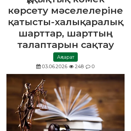
көрсету мәселелеріне
қатысты-халықаралық
шарттар, шарттың
талаптарын сақтау
Ақпарат
03.06.2026
248
0