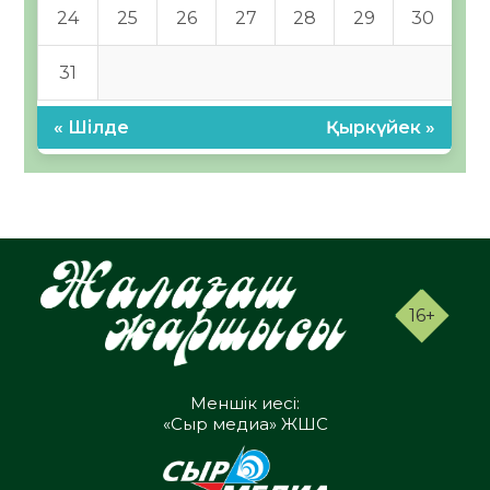
24
25
26
27
28
29
30
31
« Шілде
Қыркүйек »
16+
Меншік иесі:
«Сыр медиа» ЖШС