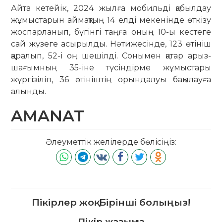
Айта кетейік, 2024 жылға мобильді қабылдау
жұмыстарын аймақтың 14 елді мекенінде өткізу
жоспарланып, бүгінгі таңға оның 10-ы кестеге
сай жүзеге асырылды. Нәтижесінде, 123 өтініш
қаралып, 52-і оң шешілді. Сонымен қатар арыз-
шағымның 35-іне түсіндірме жұмыстары
жүргізіліп, 36 өтініштің орындалуы бақылауға
алынды.
AMANAT
Әлеуметтік желілерде бөлісіңіз:
Пікірлер жоқ. Бірінші болыңыз!
Пікір жазыңыз