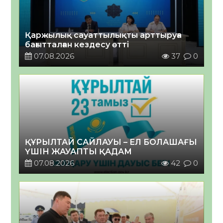
Қаржылық сауаттылықты арттыруға
бағытталған кездесу өтті
07.08.2026
37
0
ҚҰРЫЛТАЙ САЙЛАУЫ – ЕЛ БОЛАШАҒЫ
ҮШІН ЖАУАПТЫ ҚАДАМ
07.08.2026
42
0