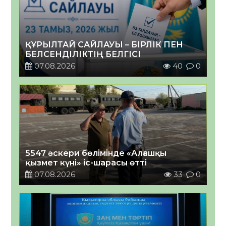
ҚҰРЫЛТАЙ САЙЛАУЫ – БІРЛІК ПЕН
БЕЛСЕНДІЛІКТІҢ БЕЛГІСІ
07.08.2026
40
0
5547 әскери бөлімінде «Алғашқы
қызмет күні» іс-шарасы өтті
07.08.2026
33
0