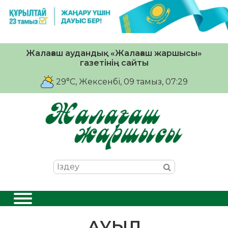
Жалағаш аудандық «Жалағаш жаршысы»
газетінің сайты
29°C
, Жексенбі, 09 тамыз, 07:29
АУЫЛ