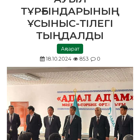
ТҰРҒЫНДАРЫНЫҢ
ҰСЫНЫС-ТІЛЕГІ
ТЫҢДАЛДЫ
Ақпарат
18.10.2024
853
0