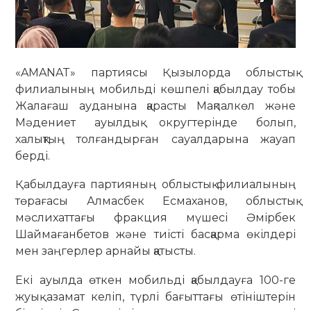
«AMANAT» партиясы Қызылорда облыстық
филиалының мобильді көшпелі қабылдау тобы
Жалағаш ауданына қарасты Мақпалкөл және
Мәдениет ауылдық округтерінде болып,
халықтың толғандырған сауалдарына жауап
берді.
Қабылдауға партияның облыстық филиалының
төрағасы Алмасбек Есмаханов, облыстық
мәслихаттағы фракция мүшесі Әмірбек
Шаймағанбетов және тиісті басқарма өкілдері
мен заңгерлер арнайы қатысты.
Екі ауылда өткен мобильді қабылдауға 100-ге
жуық азамат келіп, түрлі бағыттағы өтініштерін