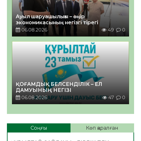
Ауыл шаруашылығы – өңір
экономикасының негізгі тірегі
06.08.2026
49
0
ҚОҒАМДЫҚ БЕЛСЕНДІЛІК – ЕЛ
ДАМУЫНЫҢ НЕГІЗІ
06.08.2026
47
0
Соңғы
Көп қаралған