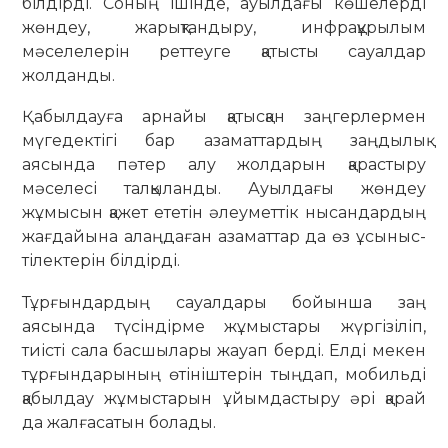
білдірді. Соның ішінде, ауылдағы көшелерді
жөндеу, жарықтандыру, инфрақұрылым
мәселелерін реттеуге қатысты сауалдар
жолданды.
Қабылдауға арнайы қатысқан заңгерлермен
мүгедектігі бар азаматтардың заңдылық
аясында пәтер алу жолдарын қарастыру
мәселесі талқыланды. Ауылдағы жөндеу
жұмысын қажет ететін әлеуметтік нысандардың
жағдайына алаңдаған азаматтар да өз ұсыныс-
тілектерін білдірді.
Тұрғындардың сауалдары бойынша заң
аясында түсіндірме жұмыстары жүргізіліп,
тиісті сала басшылары жауап берді. Елді мекен
тұрғындарының өтініштерін тыңдап, мобильді
қабылдау жұмыстарын ұйымдастыру әрі қарай
да жалғасатын болады.