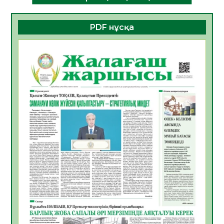
ДАМУЫНЫҢ НЕГІЗІ
06.08.2026
47
0
PDF нұсқа
ҚҰРЫЛТАЙ САЙЛАУЫ – БОЛАШАҚҚА
БАСТАР ЖАУАПТЫ ТАҢДАУ
06.08.2026
49
0
Инфекциялық ауруларға қарсы иммундау
жұмыстарының тиімділігі
06.08.2026
51
0
Көкжөтел ауруы туралы
06.08.2026
48
0
АПВ вакцинасы туралы мәлімет
06.08.2026
47
0
Open Air: Қызылорда облысы полиция
департаменті 20 мыңнан астам
көрерменнің қауіпсіздігін қамтамасыз етті
06.08.2026
60
0