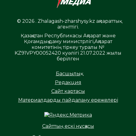
© 2026 . Zhalagash-zharshysy.kz ақпараттық
агенттігі.
Қазақстан Республикасы Ақпарат және
Қоғамдық даму министрлігі,Ақпарат
комитетінің тіркеу туралы №
KZ91VPY00052420 куәлігі 21.07.2022 жылы
берілген
Басшылық
Редакция
Сайт картасы
Материалдарды пайдалану ережелері
Сайттың ескі нұсқасы