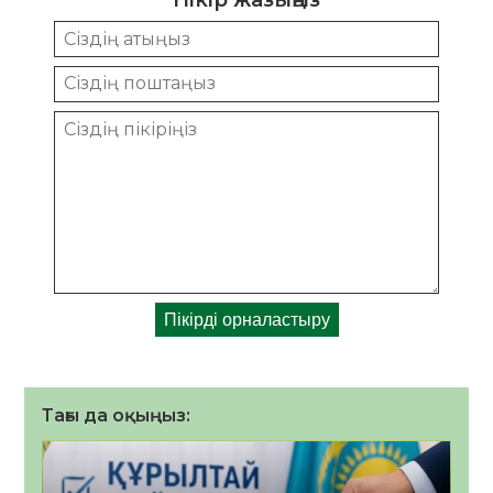
Тағы да оқыңыз: