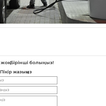
 жоқ. Бірінші болыңыз!
Пікір жазыңыз