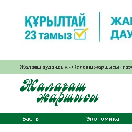
Жалағаш аудандық «Жалағаш жаршысы» газе
Басты
Экономика