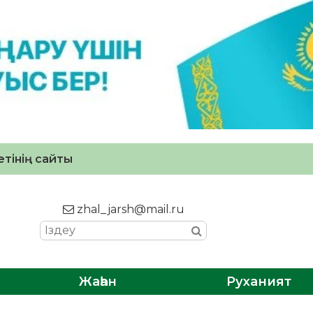
тінің сайты
zhal_jarsh@mail.ru
Жаһан
Руханият