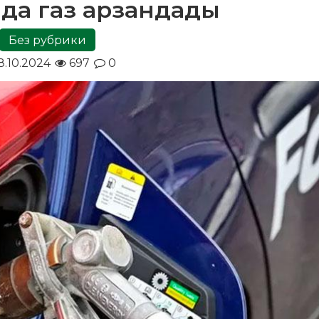
да газ арзандады
Без рубрики
8.10.2024
697
0