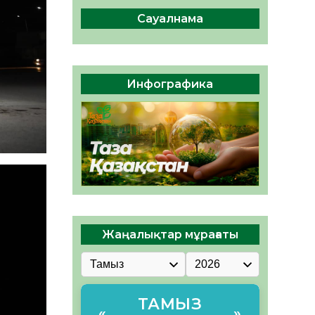
Мектептен – Ұлттық ұлан
сапына
Сауалнама
04.08.2026
39
0
Үкіметтік емес ұйымдарға
арналған сыйлықақы
Инфографика
конкурсына өтінім қабылдау
басталды
04.08.2026
44
0
Жаңалықтар мұрағаты
ТАМЫЗ
«
»