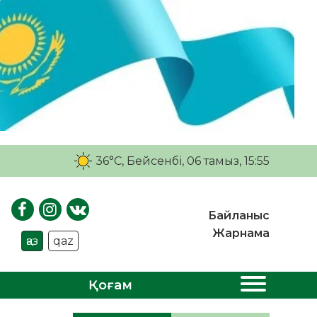
36°C
, Бейсенбі, 06 тамыз, 15:55
Байланыс
Жарнама
қаз
qaz
Қоғам