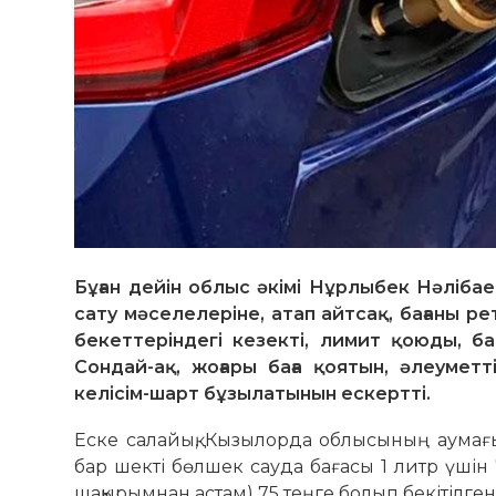
Бұған дейін облыс әкімі Нұрлыбек Нәліба
сату мәселелеріне, атап айтсақ, бағаны 
бекеттеріндегі кезекті, лимит қоюды, б
Сондай-ақ, жоғары баға қоятын, әлеумет
келісім-шарт бұзылатынын ескертті.
Еске салайық, Кызылорда облысының аумағын
бар шекті бөлшек сауда бағасы 1 литр үші
шақырымнан астам) 75 теңге болып бекітілген