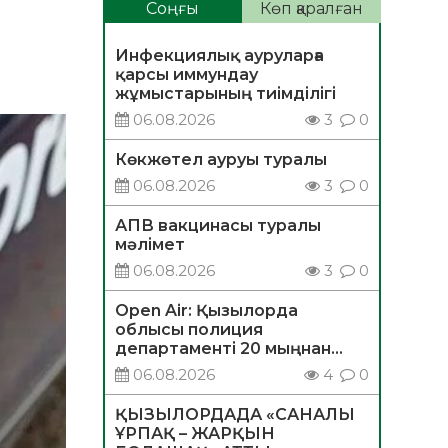
Соңғы
Көп қаралған
Инфекциялық ауруларға
қарсы иммундау
жұмыстарының тиімділігі
06.08.2026
3
0
Көкжөтел ауруы туралы
06.08.2026
3
0
АПВ вакцинасы туралы
мәлімет
06.08.2026
3
0
Open Air: Қызылорда
облысы полиция
департаменті 20 мыңнан
астам көрерменнің
06.08.2026
4
0
қауіпсіздігін қамтамасыз етті
ҚЫЗЫЛОРДАДА «САНАЛЫ
ҰРПАҚ – ЖАРҚЫН