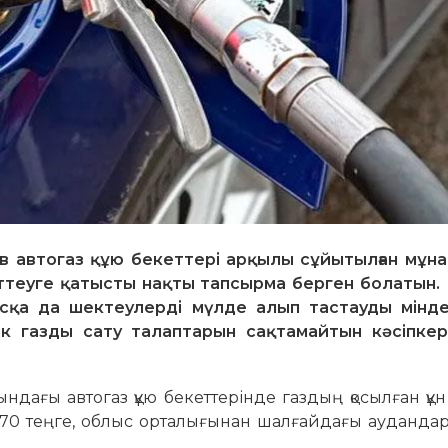
ев автогаз құю бекеттері арқылы сұйытылған мұна
реттеуге қатысты нақты тапсырма берген болатын. 
асқа да шектеулерді мүлде алып тастауды мінде
тік газды сату талаптарын сақтамайтын кәсіпке
дағы автогаз құю бекеттерінде газдың қосылған құ
н 70 теңге, облыс орталығынан шалғайдағы ауданда
.