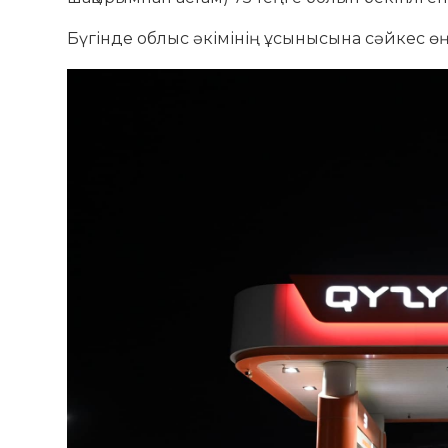
Бүгінде облыс әкімінің ұсынысына сәйкес өңі