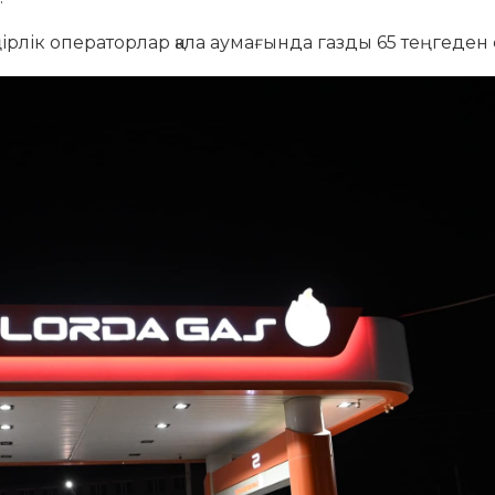
рлік операторлар қала аумағында газды 65 теңгеден 