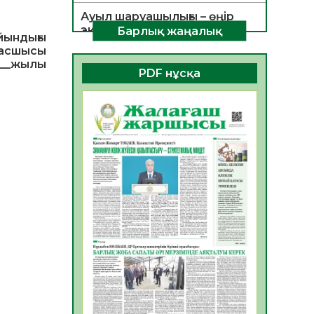
Ауыл шаруашылығы – өңір
экономикасының негізгі
Барлық жаңалық
ындығы
тірегі
сшысы
06.08.2026
56
0
___жыл
ы
PDF нұсқа
ҚОҒАМДЫҚ БЕЛСЕНДІЛІК –
ЕЛ ДАМУЫНЫҢ НЕГІЗІ
06.08.2026
54
0
ҚҰРЫЛТАЙ САЙЛАУЫ –
БОЛАШАҚҚА БАСТАР
ЖАУАПТЫ ТАҢДАУ
06.08.2026
56
0
Инфекциялық ауруларға
қарсы иммундау
жұмыстарының тиімділігі
06.08.2026
58
0
Көкжөтел ауруы туралы
06.08.2026
56
0