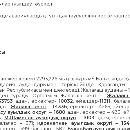
иялар туындау тәуекелі
інде авариялардың туындау тәуекелінің көрсеткіштер
сы
2
ң жер көлемі 2293,226 мың шақырым
. Батысында Қ
ария аудандарымен, теріскейінде Қарағанды 
тан Республикасымен шектеседі. Жалағаш ауданы – 1 
рден тұрады. Орталығы Жалағаш кенті.
Жалағаш
33753
адам, еркектер-
10032
, әйелдер-
11311
, балал
нде:
Жалағаш кенті
–
14336
, еркектер – 4266, әйелд
су ауылдық округі
–
1680
адам, еркектер – 483, ә
8;
М.Шаменов ауылдық округі
–
1003
адам, еркекте
балалар – 371;
Қаракеткен ауылдық округі
–
134
елдер – 399, балалар – 582;
Бұқарбай ауылдық округ