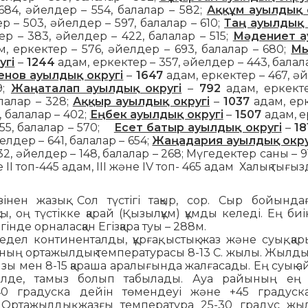
684, әйелдер – 554, балалар – 582;
Аққұм ауылдық 
р – 503, әйелдер – 597, балалар – 610;
Таң ауылдық 
р – 383, әйелдер – 422, балалар – 515;
Мәдениет 
, еркектер – 576, әйелдер – 693, балалар – 680;
Мы
угі
–
1244
адам, еркектер – 357, әйелдер – 443, балала
енов ауылдық округі
–
1647
адам, еркектер – 467, ә
9;
Жаңаталап ауылдық округі
–
792
адам, еркекте
лалар – 328;
Аққыр ауылдық округі
–
1037
адам, ер
, балалар – 402;
Еңбек ауылдық округі
–
1507
адам, е
455, балалар – 570;
Есет батыр ауылдық округі
–
18
елдер – 641, балалар – 654;
Жаңадария ауылдық окру
32, әйелдер – 148, балалар – 268; Мүгедектер саны – 9
ІІ топ-445 адам, ІІІ және IV топ- 465 адам Халық тығызд
інен жазық. Сол түстігі тақыр, сор. Сыр бойында
ы, оң түстікке қарай (Қызылқұм) құмды келеді. Ең биі
гінде орналасқан Егізқара туы – 288м.
ел континенталды, құрғақ, ыстық жаз және суық, қары
ның ортажылдық температурасы 8-13 С. жылы. Жылд
зы мен 8-15 қараша аралығында жалғасады. Ең суық ай 
-шілде, тамыз болып табылады. Ауа райының ең 
40 градуска дейін төмендеуі және +45 градуск
. Ортажылдық жазғы температура 25-30 градус жыл