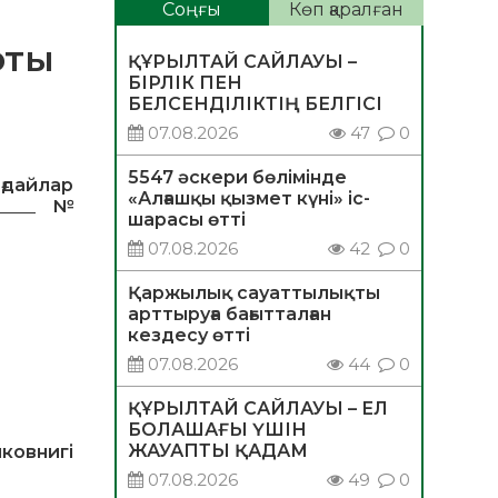
Соңғы
Көп қаралған
рты
ҚҰРЫЛТАЙ САЙЛАУЫ –
БІРЛІК ПЕН
БЕЛСЕНДІЛІКТІҢ БЕЛГІСІ
07.08.2026
47
0
5547 әскери бөлімінде
ғдайлар
«Алғашқы қызмет күні» іс-
_____
№
шарасы өтті
07.08.2026
42
0
Қаржылық сауаттылықты
арттыруға бағытталған
кездесу өтті
07.08.2026
44
0
ҚҰРЫЛТАЙ САЙЛАУЫ – ЕЛ
БОЛАШАҒЫ ҮШІН
ЖАУАПТЫ ҚАДАМ
ковнигі
07.08.2026
49
0