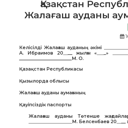
Қазақстан Респуб
Жалағаш ауданы аума
1
Келісілді
Жалағаш ауданың әкімі
__________
А. Ибраимов
20
__
__ жылғы «
___
_»
_____
_______________________М. О.
Қазақстан Республикасы
Қызылорда облысы
Жалағаш ауданы аумағының
Қауіпсіздік паспорты
Жалағаш ауданы Төтенше
жағдайла
___________________
М. Белсенбаев
20
__
__