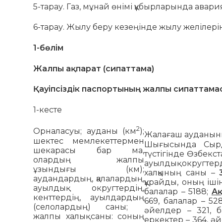
5-тарау. Газ, мұнай өнімі құбырларында авар
6-тарау. Жылу беру кезеңінде жылу желілер
1-бөлім
Жалпы ақпарат (сипаттама)
Қауіпсіздік паспортының жалпы сипаттама
1-кесте
2
Орналасуы; ауданы (км
);
Жалағаш ауданыны
шектес мемлекеттермен
Шығысында Сырд
шекарасы бар ма,
түстігінде Өзбекс
олардың жалпы
ауылдық округте
ұзындығы (км);
халқының саны –
аудандардың, қалалардың,
құрайды, оның іші
ауылдық округтердің,
балалар – 5188;
Ақ
кенттердің, ауылдардың
669, балалар – 52
(селолардың) саны;
әйелдер – 321, 
жалпы халық саны: соның
еркектер – 364, әй