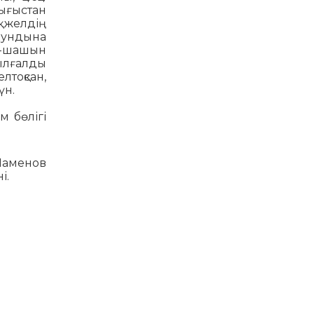
ығыстан
 желдің
кундына
ын-шашын
 ылғалды
тоқсан,
үн.
 бөлігі
 Шаменов
і.