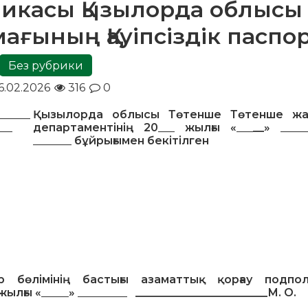
ликасы Қызылорда облысы
ғының Қауіпсіздік паспо
Без рубрики
6.02.2026
316
0
______
Қызылорда облысы Төтенше
Төтенше жа
____
департаментінің
20
___
жылғы «
___
__»
____
_______
бұйрығымен бекітілген
р бөлімінің бастығы
азаматтық қорғау подпол
 жылғы «
_____
»
_________
________________________М. О.