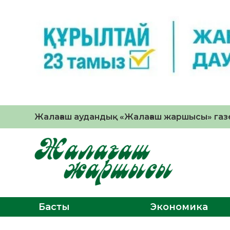
Жалағаш аудандық «Жалағаш жаршысы» газе
Басты
Экономика