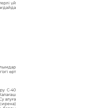
терлі үй
жағдайда
ылымдар
ізгі өрт
ыру C-40
 Жалағаш
Су алуға
сирена)