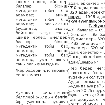
ішінде ерлер, әйелдер,
адам, еркектер – 
балалар; бірінші
1710
адам, еркекте
мүгедектік тобы бар
1320
адам, еркекте
адамдар; екінші
округі
–
1949
адам
мүгедектік тобы бар
ахун ауылдық окр
адамдар; халық саны
Т. Жүрг
(аудандар, қалалар
481, балалар – 69
бойынша жазу): соның
әйелдер – 285, ба
ішінде ерлер, әйелдер,
315, әйелдер – 320
балалар; бірінші
– 482, әйелдер – 
мүгедектік тобы бар
еркектер – 520, әй
адамдар; екінші
адам, еркектер – 1
мүгедектік тобы бар
Оның ішіндеІ және 
адамдар; ауыл халқының
2
адам/шақырым
саны; халық тығыздығы.
Жер бедері негіз
Жер бедерінің, топырақтың
шалғынды- батпақт
сипаттамасы
ауданның сол түсті
Аудан климаты жед
Ауданда ауа райы
уақыты 20-25 науры
Аумақтың сипаттамалық
ақпан, ыстық ай
белгілері; жылдың белгілі
температурасы -
бір уақытында аумақтың
көтерілуі мүмкін