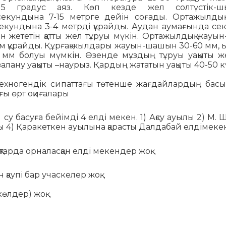
-15 градус аяз. Көп кезде жел солтүстік-ш
кундына 7-15 метрге дейін соғады. Ортажылдық
кундына 3-4 метрді құрайды. Аудан аумағында се
ін жететін қатты жел тұруы мүкін. Ортажылдық жау
мм құрайды. Құрғақ жылдары жауын-шашын 30-60 мм,
мм болуы мүмкін. Өзенде мұздың тұруы уақыты жел
алану уақыты –наурыз. Қардың жататын уақыты 40-50 к
хногендік сипаттағы төтенше жағдайлардың басым
ы өрт оқиғалары
 су басуға бейімді 4 елді мекен. 1) Ақсу ауылы 2) М.
ы 4) Қаракеткен ауылына қарасты Далдабай елдімекен
тарда орналасқан елді мекендер жоқ.
 қаупі бар учаскелер жоқ.
өлдер) жоқ.