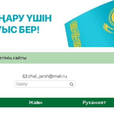
тінің сайты
zhal_jarsh@mail.ru
Жаһан
Руханият