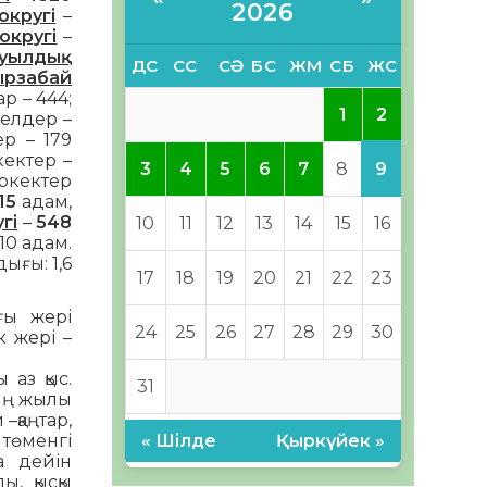
2026
округі
–
округі
–
ауылдық
ДС
СС
СӘ
БС
ЖМ
СБ
ЖС
рзабай
р – 444;
2
1
йелдер –
р – 179
кектер –
9
3
4
5
6
7
8
ркектер
15
адам,
гі
–
548
10
11
12
13
14
15
16
10 адам.
ығы: 1,6
17
18
19
20
21
22
23
ғы жері
24
25
26
27
28
29
30
к жері –
 аз қыс.
31
ың жылы
–қаңтар,
« Шілде
Қыркүйек »
төменгі
а дейін
ы, қысқы