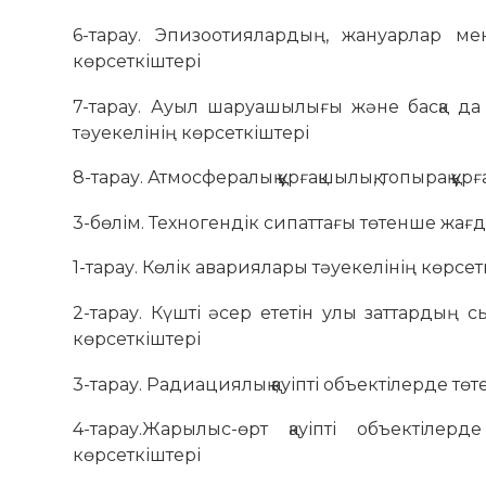
6-тарау. Эпизоотиялардың, жануарлар мен
көрсеткіштері
7-тарау. Ауыл шаруашылығы және басқа да
тәуекелінің көрсеткіштері
8-тарау. Атмосфералық құрғақшылық, топырақ құр
3-бөлім. Техногендік сипаттағы төтенше жағ
1-тарау. Көлік авариялары тәуекелінің көрсет
2-тарау. Күшті әсер ететін улы заттардың
көрсеткіштері
3-тарау. Радиациялық қауіпті объектілерде т
4-тарау.Жарылыс-өрт қауіпті объектіле
көрсеткіштері