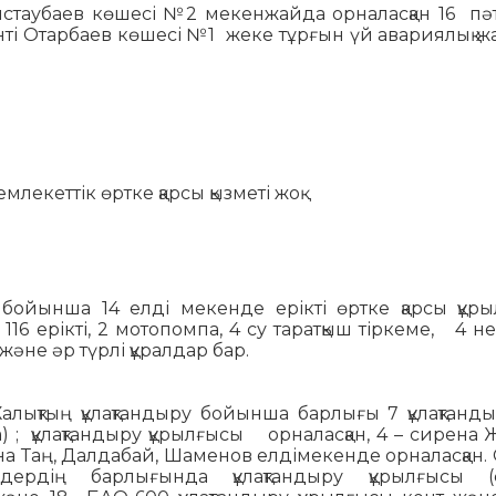
ыстаубаев көшесі №2 мекенжайда орналасқан 16 пә
ті Отарбаев көшесі №1 жеке тұрғын үй авариялық 
млекеттік өртке қарсы қызметі жоқ
бойынша 14 елді мекенде ерікті өртке қарсы құр
116 ерікті, 2 мотопомпа, 4 су таратқыш тіркеме, 4 нег
 және әр түрлі құралдар бар.
лықтың құлақтандыру бойынша барлығы 7 құлақтанд
) ; құлақтандыру құрылғысы орналасқан, 4 – сирена
ена Таң, Далдабай, Шаменов елдімекенде орналасқан. 
ендердің барлығында құлақтандыру құрылғысы (