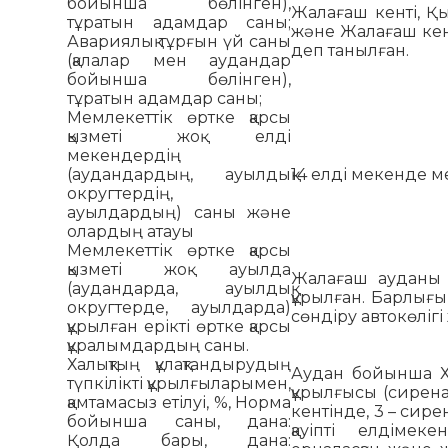
бойынша бөлінген),
Жалағаш кенті, Қ
тұратын адамдар саны;
және Жалағаш кен
Авариялық тұрғын үй саны
деп танылған.
(қалалар мен аудандар
бойынша бөлінген),
тұратын адамдар саны;
Мемлекеттік өртке қарсы
қызметі жоқ елді
мекендердің
(аудандардың, ауылдық
14 елді мекенде ме
округтердің,
ауылдардың) саны және
олардың атауы
Мемлекеттік өртке қарсы
қызметі жоқ ауылда
Жалағаш ауданы 
(аудандарда, ауылдық
құрылған. Барлығы 
округтерде, ауылдарда)
сөндіру автокөлігі
құрылған ерікті өртке қарсы
құралымдардың саны.
Халықтың құлақтандырудың
Аудан бойынша Ха
түпкілікті құрылғыларымен,
құрылғысы (сирена
қамтамасыз етілуі, %, Норма
кентінде, 3 – сир
бойынша саны, дана:
қауіпті елдімек
Қолда бары, дана: