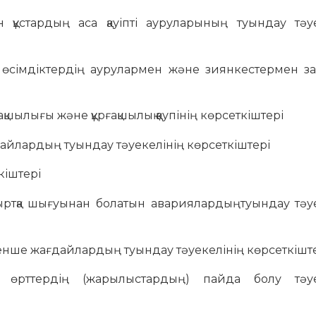
 құстардың аса қауіпті ауруларының туындау тәуе
 өсімдіктердің аурулармен және зиянкестермен за
ғақшылығы және құрғақшылық қаупінің көрсеткіштері
дайлардың туындау тәуекелінің көрсеткіштері
кіштері
 сыртқа шығуынан болатын авариялардыңтуындау тәу
өтенше жағдайлардың туындау тәуекелінің көрсеткішт
рде өрттердің (жарылыстардың) пайда болу тәуе