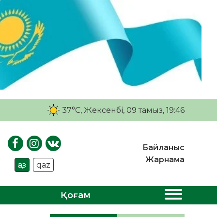
37°C
, Жексенбі, 09 тамыз, 19:46
Байланыс
Жарнама
қаз
qaz
Қоғам