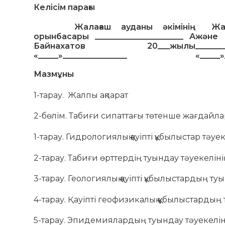
Келісім парағы
Жалағаш ауданы әкімінің
Жа
орынбасары
______________________ А
және
Байнахатов
20
___жыл
ы
_____
«
_____
»
________________
«
_____
»
Мазмұны
1-тарау. Жалпы ақпарат
2-бөлім. Табиғи сипаттағы төтенше жағдайла
1-тарау. Гидрологиялық қауіпті құбылыстар тәуе
2-тарау. Табиғи өрттердің туындау тәуекелін
3-тарау. Геологиялық қауіпті құбылыстардың ту
4-тарау. Қауіпті геофизикалық құбылыстардың
5-тарау. Эпидемиялардың туындау тәуекелін