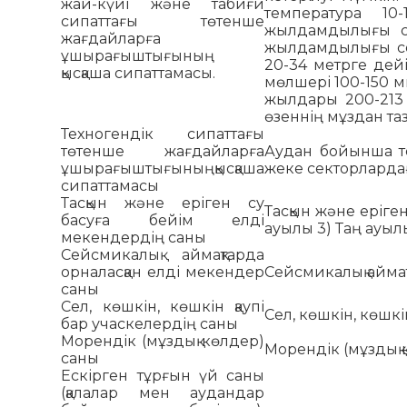
жай-күйі және табиғи
температура 10
сипаттағы төтенше
жылдамдылығы се
жағдайларға
жылдамдылығы се
ұшырағыштығының
20-34 метрге дей
қысқаша сипаттамасы.
мөлшері 100-150 
жылдары 200-213 
өзеннің мұздан таз
Техногендік сипаттағы
төтенше жағдайларға
Аудан бойынша те
ұшырағыштығыныңқысқаша
жеке секторлардағ
сипаттамасы
Тасқын және еріген су
Тасқын және еріген
басуға бейім елді
ауылы 3) Таң ауыл
мекендердің саны
Сейсмикалық аймақтарда
орналасқан елді мекендер
Сейсмикалық аймақ
саны
Сел, көшкін, көшкін қаупі
Сел, көшкін, көшкін
бар учаскелердің саны
Морендік (мұздық көлдер)
Морендік (мұздық к
саны
Ескірген тұрғын үй саны
(қалалар мен аудандар