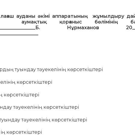
лағаш ауданы әкімі аппаратының
жұмылдыру дай
аумақтық қорғаныс бөлімінің ба
_________________Б. Нұрмаханов
20
________________
рдың туындау тәуекелінің көрсеткіштері
келінің көрсеткіштері
ің көрсеткіштері
ындау тәуекелінің көрсеткіштері
 туындау тәуекелінің көрсеткіштері
ің көрсеткіштері