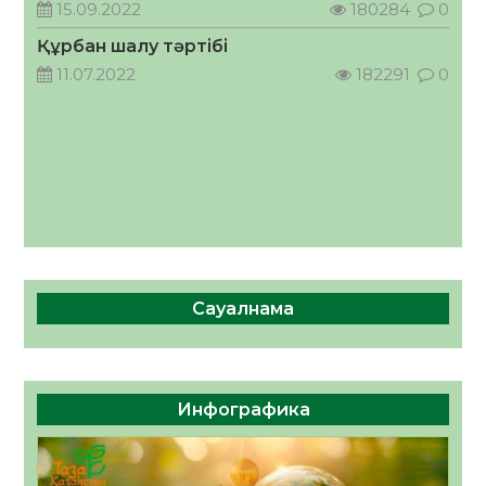
15.09.2022
180284
0
06.08.2026
62
0
Құрбан шалу тәртібі
11.07.2022
182291
0
Сауалнама
Инфографика