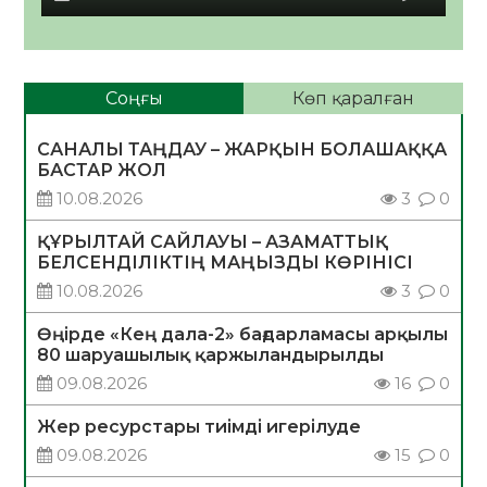
Соңғы
Көп қаралған
САНАЛЫ ТАҢДАУ – ЖАРҚЫН БОЛАШАҚҚА
БАСТАР ЖОЛ
10.08.2026
3
0
ҚҰРЫЛТАЙ САЙЛАУЫ – АЗАМАТТЫҚ
БЕЛСЕНДІЛІКТІҢ МАҢЫЗДЫ КӨРІНІСІ
10.08.2026
3
0
Өңірде «Кең дала-2» бағдарламасы арқылы
80 шаруашылық қаржыландырылды
09.08.2026
16
0
Жер ресурстары тиімді игерілуде
09.08.2026
15
0