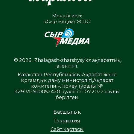
Меншік иесі:
«Сыр медиа» ЖШС
© 2026 . Zhalagash-zharshysy.kz ақпараттық
агенттігі.
Қазақстан Республикасы Ақпарат және
Қоғамдық даму министрлігі,Ақпарат
комитетінің тіркеу туралы №
KZ91VPY00052420 куәлігі 21.07.2022 жылы
берілген
Басшылық
Редакция
Сайт картасы