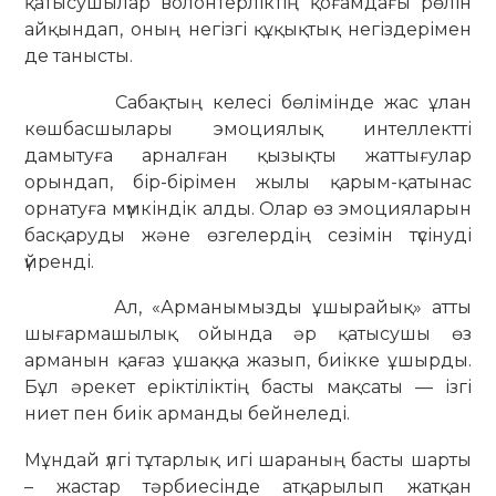
қатысушылар волонтерліктің қоғамдағы рөлін
айқындап, оның негізгі құқықтық негіздерімен
де танысты.
Сабақтың келесі бөлімінде жас ұлан
көшбасшылары эмоциялық интеллектті
дамытуға арналған қызықты жаттығулар
орындап, бір-бірімен жылы қарым-қатынас
орнатуға мүмкіндік алды. Олар өз эмоцияларын
басқаруды және өзгелердің сезімін түсінуді
үйренді.
Ал, «Арманымызды ұшырайық» атты
шығармашылық ойында әр қатысушы өз
арманын қағаз ұшаққа жазып, биікке ұшырды.
Бұл әрекет еріктіліктің басты мақсаты — ізгі
ниет пен биік арманды бейнеледі.
Мұндай үлгі тұтарлық игі шараның басты шарты
– жас­тар тәрбиесінде атқарылып жатқан