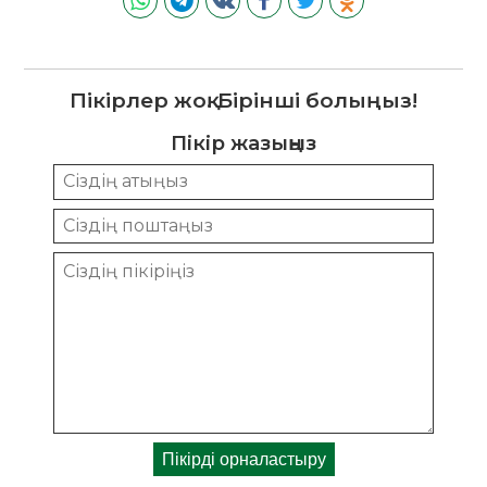
Пікірлер жоқ. Бірінші болыңыз!
Пікір жазыңыз