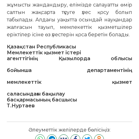
жұмысты жандандыру, елімізде салауатты өмір
салтын жақсарта түсуге үлес қосу болып
табылады. Алдағы уақытта осындай науқандар
жалғасын тауып, мемлекеттік қызметшілер
еріктілер ісіне өз үлестерін қоса беретін болады.
Қазақстан Республикасы
Мемлекеттік қызмет істері
агенттігінің Қызылорда облысы
бойынша департаментінің
мемлекеттік қызмет
саласындағы бақылау
басқармасының басшысы
Т.Нуртаев
Әлеуметтік желілерде бөлісіңіз: