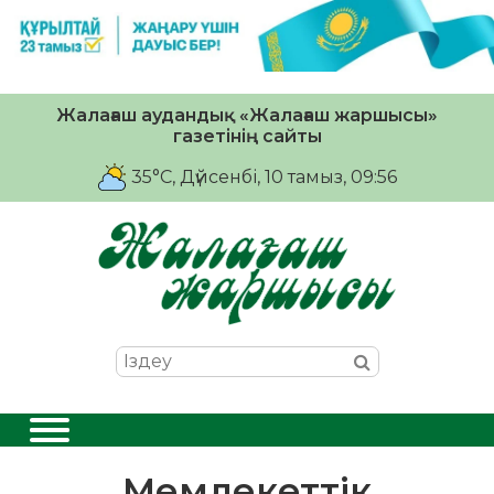
Жалағаш аудандық «Жалағаш жаршысы»
газетінің сайты
35°C
, Дүйсенбі, 10 тамыз, 09:56
Мемлекеттік