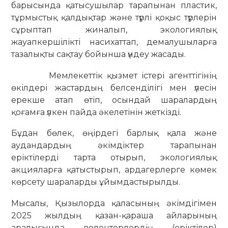
барысында қатысушылар тарапынан пластик,
тұрмыстық қалдықтар және түрлі қоқыс түрлерін
сұрыптап жиналып, экологиялық
жауапкершілікті насихаттап, демалушыларға
тазалықты сақтау бойынша үндеу жасады.
Мемлекеттік қызмет істері агенттігінің
өкілдері жастардың белсенділігі мен үлесін
ерекше атап өтіп, осындай шаралардың
қоғамға үлкен пайда әкелетінін жеткізді.
Бұдан бөлек, өңірдегі барлық қала және
аудандардың әкімдіктер тарапынан
еріктілерді тарта отырып, экологиялық
акцияларға қатыстырып, ардагерлерге көмек
көрсету шараларды ұйымдастырылды.
Мысалы, Қызылорда қаласының әкімдігімен
2025 жылдың қазан-қараша айларының
аралығында волонтерлердің (еріктілер)