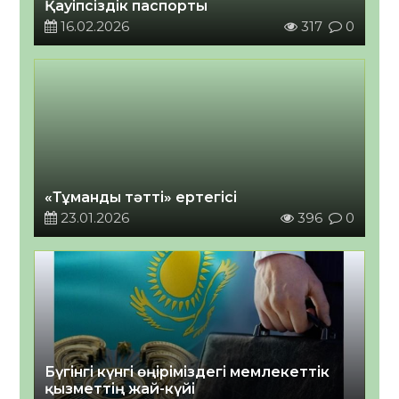
Қауіпсіздік паспорты
16.02.2026
317
0
«Тұманды тәтті» ертегісі
23.01.2026
396
0
Бүгінгі күнгі өңіріміздегі мемлекеттік
қызметтің жай-күйі