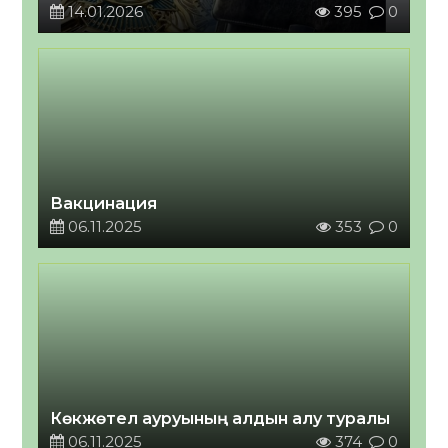
14.01.2026
395
0
Вакцинация
06.11.2025
353
0
Көкжөтел ауруының алдын алу туралы
06.11.2025
374
0