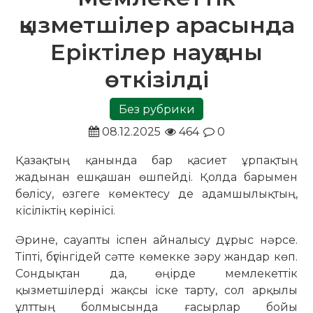
қызметшілер арасында
Еріктілер науқаны
өткізілді
Без рубрики
08.12.2025
464
0
Қазақтың қанында бар қасиет ұрпақтың
жадынан ешқашан өшпейді. Қолда барымен
бөлісу, өзгеге көмектесу де адамшылықтың,
кісіліктің көрінісі.
Әрине, сауапты іспен айналысу дұрыс нәрсе.
Тіпті, бүгінгідей сәтте көмекке зәру жандар көп.
Сондықтан да, өңірде мемлекеттік
қызметшілерді жақсы іске тарту, сол арқылы
ұлттың болмысында ғасырлар бойы