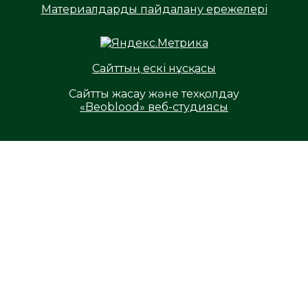
Материалдарды пайдалану ережелері
Сайттың ескі нұсқасы
Сайтты жасау және техқолдау
«Beoblood» веб-студиясы