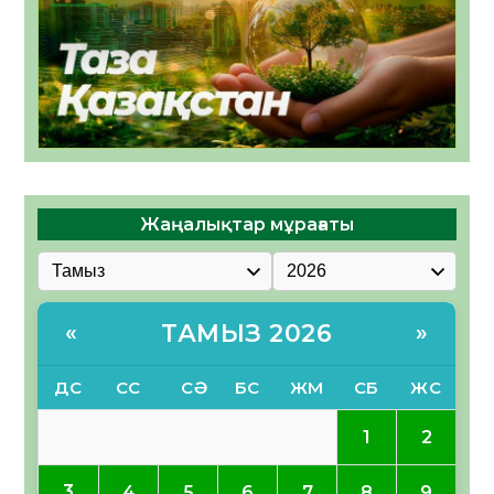
Жаңалықтар мұрағаты
ТАМЫЗ 2026
«
»
ДС
СС
СӘ
БС
ЖМ
СБ
ЖС
1
2
3
4
5
6
7
8
9