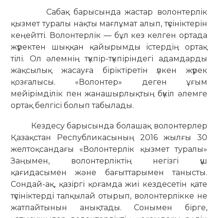
Сабақ барысында жастар волонтерлік
қызмет туралы нақты мағлұмат алып, түсініктерін
кеңейтті. Волонтерлік — бұл кез келген ортада
жүректен шыққан қайырымды істердің ортақ
тілі. Ол әлемнің түкпір-түкпіріндегі адамдарды
жақсылық жасауға біріктіретін үлкен жүрек
қозғалысы. «Волонтер» деген ұғым
мейірімділік пен жанашырлықтың бүкіл әлемге
ортақ белгісі болып табылады.
Кездесу барысында болашақ волонтерлер
Қазақстан Республикасының 2016 жылғы 30
желтоқсандағы «Волонтерлік қызмет туралы»
Заңымен, волонтерліктің негізгі үш
қағидасымен және бағыттарымен танысты.
Сондай-ақ, қазіргі қоғамда жиі кездесетін қате
түсініктерді талқылай отырып, волонтерлікке не
жатпайтынын анықтады. Сонымен бірге,