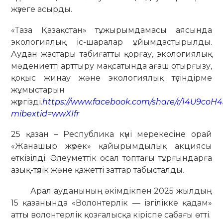
жүзеге асырды.
«Таза Қазақстан» тұжырымдамасы аясында
экологиялық іс-шаралар ұйымдастырылды.
Аудан жастары табиғатты қорғау, экологиялық
мәдениетті арттыру мақсатында ағаш отырғызу,
қоқыс жинау және экологиялық түсіндірме
жұмыстарын
жүргізді.
https://www.facebook.com/share/r/14U9coH4
mibextid=wwXIfr
25 қазан – Республика күні мерекесіне орай
«Жанашыр жүрек» қайырымдылық акциясы
өткізілді. Әлеуметтік осал топтағы тұрғындарға
азық-түлік және қажетті заттар табысталды.
Арал ауданының әкімдікпен 2025 жылдың
15 қазанында «Волонтерлік — ізгілікке қадам»
атты волонтерлік қозғалысқа кіріспе сабағы өтті.