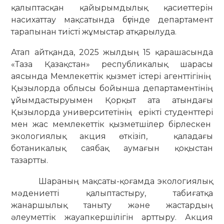
қалыптасқан қайырымдылық қасиеттерін
насихаттау мақсатында бүгінде департамент
тарапынан тиісті жұмыстар атқарылуда.
Атап айтқанда, 2025 жылдың 15 қарашасында
«Таза Қазақстан» республикалық шарасы
аясында Мемлекеттік қызмет істері агенттігінің
Қызылорда облысы бойынша департаментінің
ұйымдастыруымен Қорқыт ата атындағы
Қызылорда университетінің ерікті студенттері
мен жас мемлекеттік қызметшілер бірлескен
экологиялық акция өткізіп, қаладағы
ботаникалық саябақ аумағын қоқыстан
тазартты.
Шараның мақсаты-қоғамда экологиялық
мәдениетті қалыптастыру, табиғатқа
жанаршылық таныту және жастардың
әлеуметтік жауапкершілігін арттыру. Акция