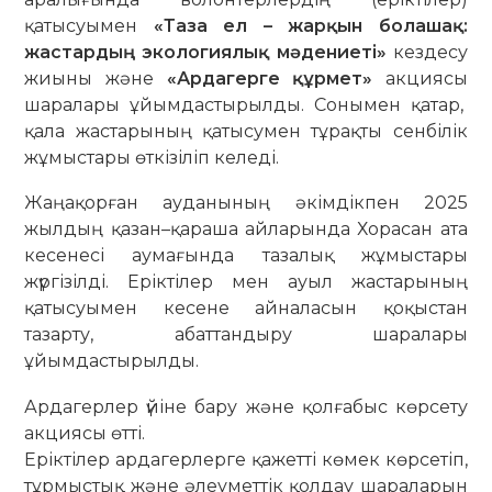
қатысуымен
«Таза ел – жарқын болашақ:
жастардың экологиялық мәдениеті»
кездесу
жиыны және
«Ардагерге құрмет»
акциясы
шаралары ұйымдастырылды. Сонымен қатар,
қала жастарының қатысумен тұрақты сенбілік
жұмыстары өткізіліп келеді.
Жаңақорған ауданының әкімдікпен 2025
жылдың қазан–қараша айларында Хорасан ата
кесенесі аумағында тазалық жұмыстары
жүргізілді. Еріктілер мен ауыл жастарының
қатысуымен кесене айналасын қоқыстан
тазарту, абаттандыру шаралары
ұйымдастырылды.
Ардагерлер үйіне бару және қолғабыс көрсету
акциясы өтті.
Еріктілер ардагерлерге қажетті көмек көрсетіп,
тұрмыстық және әлеуметтік қолдау шараларын