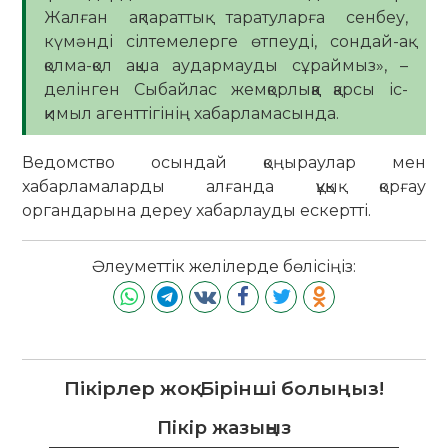
Жалған ақпараттық таратуларға сенбеу,
күмәнді сілтемелерге өтпеуді, сондай-ақ
қолма-қол ақша аудармауды сұраймыз», –
делінген Сыбайлас жемқорлыққа қарсы іс-
қимыл агенттігінің хабарламасында.
Ведомство осындай қоңыраулар мен
хабарламаларды алғанда құқық қорғау
органдарына дереу хабарлауды ескертті.
Әлеуметтік желілерде бөлісіңіз:
Пікірлер жоқ. Бірінші болыңыз!
Пікір жазыңыз