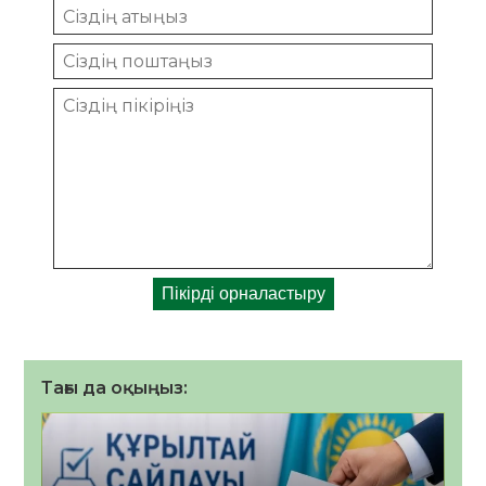
Тағы да оқыңыз: