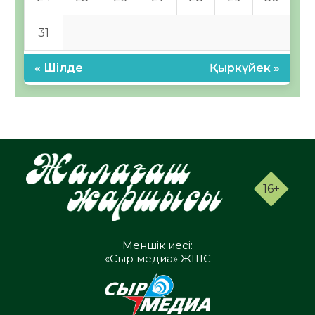
31
« Шілде
Қыркүйек »
16+
Меншік иесі:
«Сыр медиа» ЖШС