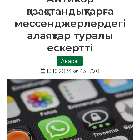
қазақстандықтарға
мессенджерлердегі
алаяқтар туралы
ескертті
Ақпарат
13.10.2024
431
0