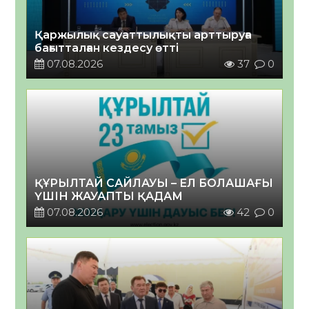
Қаржылық сауаттылықты арттыруға
бағытталған кездесу өтті
07.08.2026
37
0
ҚҰРЫЛТАЙ САЙЛАУЫ – ЕЛ БОЛАШАҒЫ
ҮШІН ЖАУАПТЫ ҚАДАМ
07.08.2026
42
0