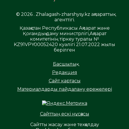
© 2026 . Zhalagash-zharshysy.kz ақпараттық
агенттігі.
Қазақстан Республикасы Ақпарат және
Қоғамдық даму министрлігі,Ақпарат
комитетінің тіркеу туралы №
KZ91VPY00052420 куәлігі 21.07.2022 жылы
берілген
Басшылық
Редакция
Сайт картасы
Материалдарды пайдалану ережелері
Сайттың ескі нұсқасы
Сайтты жасау және техқолдау