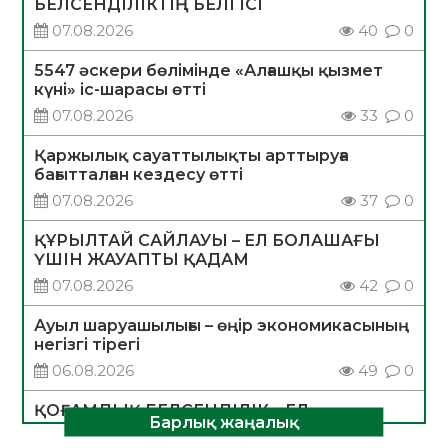
БЕЛСЕНДІЛІКТІҢ БЕЛГІСІ
07.08.2026
40
0
5547 әскери бөлімінде «Алғашқы қызмет
күні» іс-шарасы өтті
07.08.2026
33
0
Қаржылық сауаттылықты арттыруға
бағытталған кездесу өтті
07.08.2026
37
0
ҚҰРЫЛТАЙ САЙЛАУЫ – ЕЛ БОЛАШАҒЫ
ҮШІН ЖАУАПТЫ ҚАДАМ
07.08.2026
42
0
Ауыл шаруашылығы – өңір экономикасының
негізгі тірегі
06.08.2026
49
0
ҚОҒАМДЫҚ БЕЛСЕНДІЛІК – ЕЛ
Барлық жаңалық
ДАМУЫНЫҢ НЕГІЗІ