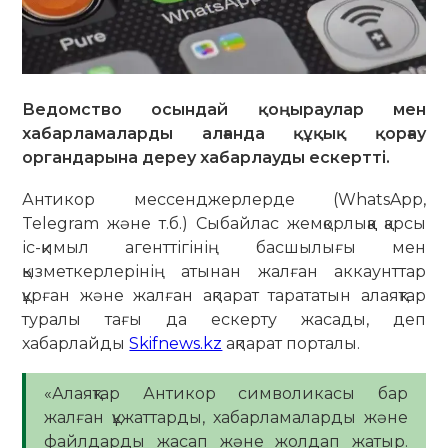
Ведомство осындай қоңыраулар мен
хабарламаларды алғанда құқық қорғау
органдарына дереу хабарлауды ескертті.
Антикор мессенджерлерде (WhatsApp,
Telegram және т.б.) Сыбайлас жемқорлыққа қарсы
іс-қимыл агенттігінің басшылығы мен
қызметкерлерінің атынан жалған аккаунттар
құрған және жалған ақпарат тарататын алаяқтар
туралы тағы да ескерту жасады, деп
хабарлайды
Skifnews.kz
ақпарат порталы.
«Алаяқтар Антикор символикасы бар
жалған құжаттарды, хабарламаларды және
файлдарды жасап және жолдап жатыр.