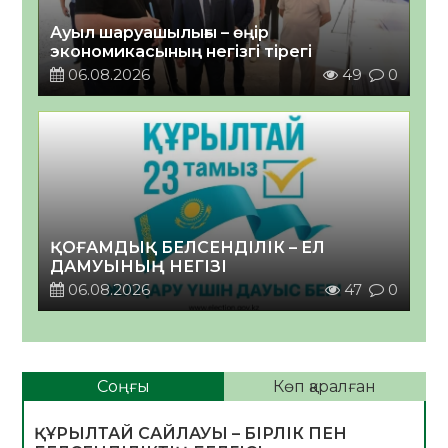
Ауыл шаруашылығы – өңір
экономикасының негізгі тірегі
06.08.2026
49
0
ҚОҒАМДЫҚ БЕЛСЕНДІЛІК – ЕЛ
ДАМУЫНЫҢ НЕГІЗІ
06.08.2026
47
0
Соңғы
Көп қаралған
ҚҰРЫЛТАЙ САЙЛАУЫ – БІРЛІК ПЕН