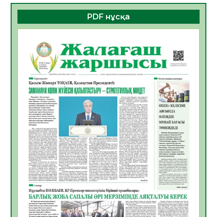
06.08.2026
47
0
PDF нұсқа
ҚҰРЫЛТАЙ САЙЛАУЫ – БОЛАШАҚҚА
БАСТАР ЖАУАПТЫ ТАҢДАУ
06.08.2026
49
0
Инфекциялық ауруларға қарсы иммундау
жұмыстарының тиімділігі
06.08.2026
51
0
Көкжөтел ауруы туралы
06.08.2026
49
0
АПВ вакцинасы туралы мәлімет
06.08.2026
47
0
Open Air: Қызылорда облысы полиция
департаменті 20 мыңнан астам
көрерменнің қауіпсіздігін қамтамасыз етті
06.08.2026
60
0