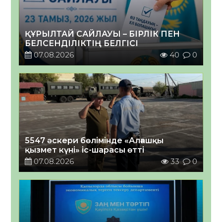
ҚҰРЫЛТАЙ САЙЛАУЫ – БІРЛІК ПЕН
БЕЛСЕНДІЛІКТІҢ БЕЛГІСІ
07.08.2026
40
0
5547 әскери бөлімінде «Алғашқы
қызмет күні» іс-шарасы өтті
07.08.2026
33
0