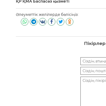
ҚР ҚМА Баспасөз қызметі
Әлеуметтік желілерде бөлісіңіз:
Пікірлер