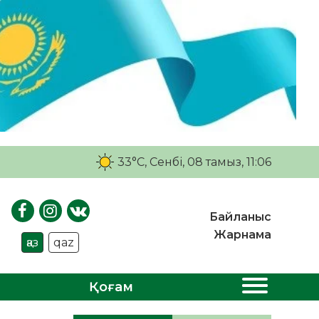
33°C
, Сенбі, 08 тамыз, 11:06
Байланыс
Жарнама
қаз
qaz
Қоғам