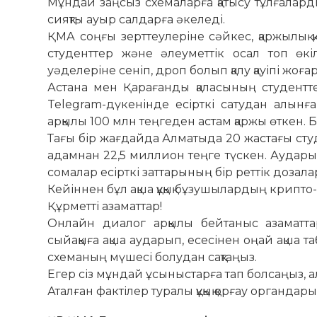
Мұндай заңсыз схемаларға қатысу тұлғаларды
сияқты ауыр салдарға әкеледі.
ҚМА соңғы зерттеулеріне сәйкес, қаржылық 
студенттер және әлеуметтік осал топ өк
уәделеріне сеніп, дроп болып қалу қауіпі жоға
Астана мен Қарағанды қаласының студентте
Telegram-дүкенінде есірткі сатудан алынғ
арқылы 100 млн теңгеден астам қаржы өткен.
Тағы бір жағдайда Алматыда 20 жастағы ст
адамнан 22,5 миллион теңге түскен. Аударым
сомалар есірткі заттарының бір реттік дозал
Кейіннен бұл ақша құқық бұзушылардың кри
Құрметті азаматтар!
Онлайн диалог арқылы бейтаныс азаматт
сыйақыға ақша аударып, есесінен оңай ақша т
схеманың мүшесі болудан сақтаңыз.
Егер сіз мұндай ұсыныстарға тап болсаңыз, а
Аталған фактілер туралы құқық қорғау органдарын