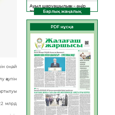
Ауыл шаруашылығы – өңір
экономикасының негізгі
Барлық жаңалық
тірегі
06.08.2026
36
0
PDF нұсқа
ҚОҒАМДЫҚ БЕЛСЕНДІЛІК –
ЕЛ ДАМУЫНЫҢ НЕГІЗІ
06.08.2026
33
0
ҚҰРЫЛТАЙ САЙЛАУЫ –
БОЛАШАҚҚА БАСТАР
ЖАУАПТЫ ТАҢДАУ
шін оңай
06.08.2026
35
0
у қаупін
Инфекциялық ауруларға
қарсы иммундау
жұмыстарының тиімділігі
тартылуы
06.08.2026
37
0
22 млрд
Көкжөтел ауруы туралы
06.08.2026
33
0