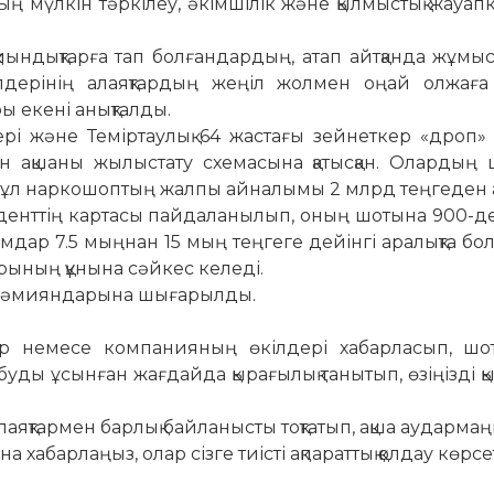
ң мүлкін тәркілеу, әкімшілік және қылмыстық жауап
қиындықтарға тап болғандардың, атап айтқанда жұмы
ілдерінің алаяқтардың жеңіл жолмен оңай олжаға
ры екені анықталды.
рі және Теміртаулық 64 жастағы зейнеткер «дроп»
ан ақшаны жылыстату схемасына қатысқан. Олардың
 Бұл наркошоптың жалпы айналымы 2 млрд теңгеден а
уденттің картасы пайдаланылып, оның шотына 900-д
дар 7.5 мыңнан 15 мың теңгеге дейінгі аралықта бол
арының құнына сәйкес келеді.
пто-әмияндарына шығарылды.
ар немесе компанияның өкілдері хабарласып, шо
абуды ұсынған жағдайда қырағылық танытып, өзіңізді қ
лаяқтармен барлық байланысты тоқтатып, ақша аудармаң
а хабарлаңыз, олар сізге тиісті ақпараттық қолдау көрсе