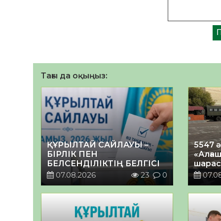
Тағы да оқыңыз:
ҚҰРЫЛТАЙ САЙЛАУЫ –
5547 
БІРЛІК ПЕН
«Алғаш
БЕЛСЕНДІЛІКТІҢ БЕЛГІСІ
шарас
07.08.2026
23
0
07.0