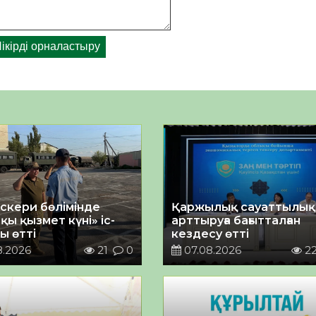
әскери бөлімінде
Қаржылық сауаттылы
қы қызмет күні» іс-
арттыруға бағытталған
ы өтті
кездесу өтті
8.2026
21
0
07.08.2026
2