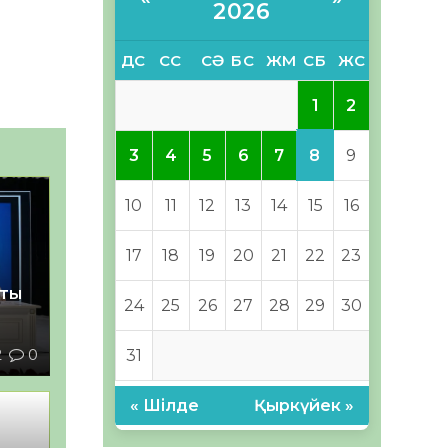
2026
ДС
СС
СӘ
БС
ЖМ
СБ
ЖС
1
2
8
3
4
5
6
7
9
10
11
12
13
14
15
16
17
18
19
20
21
22
23
қты
24
25
26
27
28
29
30
2
0
31
« Шілде
Қыркүйек »