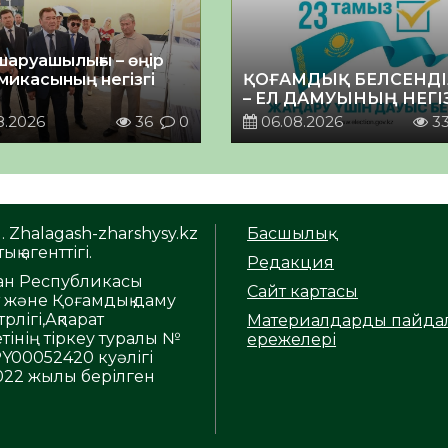
шаруашылығы – өңір
микасының негізгі
ҚОҒАМДЫҚ БЕЛСЕНДІ
– ЕЛ ДАМУЫНЫҢ НЕГІ
8.2026
36
0
06.08.2026
3
. Zhalagash-zharshysy.kz
Басшылық
ық агенттігі.
Редакция
тан Республикасы
Сайт картасы
т және Қоғамдық даму
рлігі,Ақпарат
Материалдарды пайда
тінің тіркеу туралы №
ережелері
Y00052420 куәлігі
2022 жылы берілген