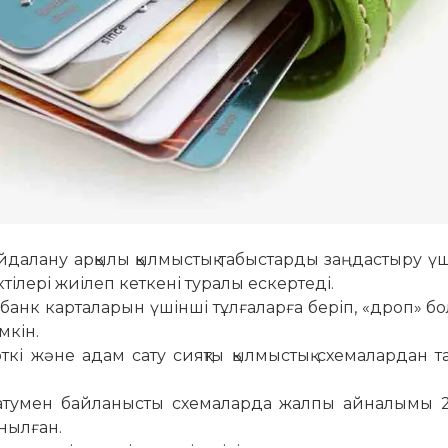
далану арқылы қылмыстық табыстарды заңдастыру ү
тілері жиілеп кеткені туралы ескертеді.
банк карталарын үшінші тұлғаларға беріп, «дроп» бол
мкін.
рткі және адам сату сияқты қылмыстық схемалардан 
 сатумен байланысты схемаларда жалпы айналымы 
нылған.