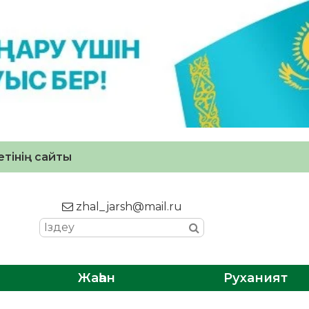
тінің сайты
zhal_jarsh@mail.ru
Жаһан
Руханият