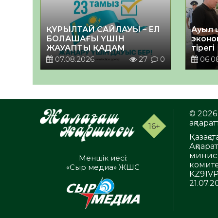
ҚҰРЫЛТАЙ САЙЛАУЫ – ЕЛ
Ауыл 
БОЛАШАҒЫ ҮШІН
эконо
ЖАУАПТЫ ҚАДАМ
тірегі
07.08.2026
27
0
06.0
© 2026 
ақпаратт
16+
Қазақс
Ақпара
минист
Меншік иесі:
комите
«Сыр медиа» ЖШС
KZ91VP
21.07.