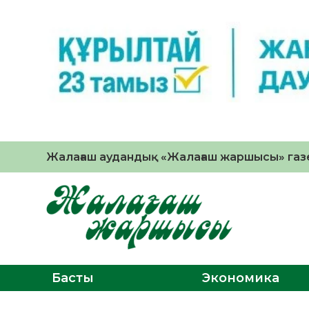
Жалағаш аудандық «Жалағаш жаршысы» газе
Басты
Экономика