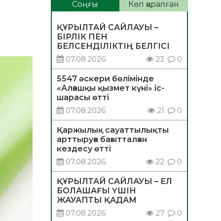
Соңғы
Көп қаралған
ҚҰРЫЛТАЙ САЙЛАУЫ –
БІРЛІК ПЕН
БЕЛСЕНДІЛІКТІҢ БЕЛГІСІ
07.08.2026
23
0
5547 әскери бөлімінде
«Алғашқы қызмет күні» іс-
шарасы өтті
07.08.2026
21
0
Қаржылық сауаттылықты
арттыруға бағытталған
кездесу өтті
07.08.2026
22
0
ҚҰРЫЛТАЙ САЙЛАУЫ – ЕЛ
БОЛАШАҒЫ ҮШІН
ЖАУАПТЫ ҚАДАМ
07.08.2026
27
0