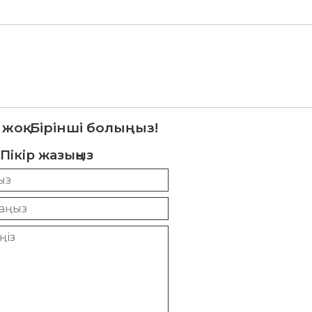
 жоқ. Бірінші болыңыз!
Пікір жазыңыз