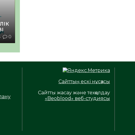
ЛІК
ЗІ
3
0
Сайттың ескі нұсқасы
Сайтты жасау және техқолдау
лану
«Beoblood» веб-студиясы