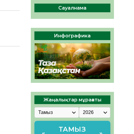
сақтау – әр азаматтың
міндеті
Сауалнама
05.08.2026
48
0
Руслан Рүстемұлы облыс
әкімінің кеңесшісі болып
Инфографика
тағайындалды
05.08.2026
45
0
Жаңалықтар мұрағаты
ТАМЫЗ
«
»