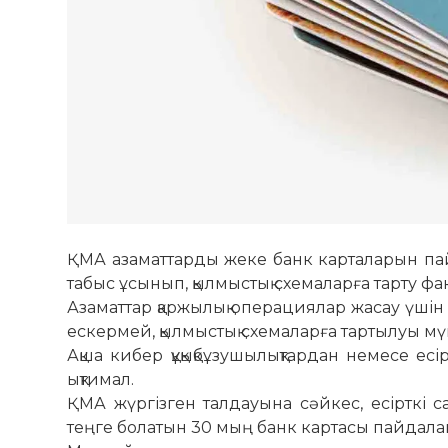
ҚМА азаматтарды жеке банк карталарын пай
табыс ұсынып, қылмыстық схемаларға тарту фак
Азаматтар қаржылық операциялар жасау үшін 
ескермей, қылмыстық схемаларға тартылуы мү
Ақша кибер құқықбұзушылықтардан немесе есі
ықтимал.
ҚМА жүргізген талдауына сәйкес, есірткі
теңге болатын 30 мың банк картасы пайдала