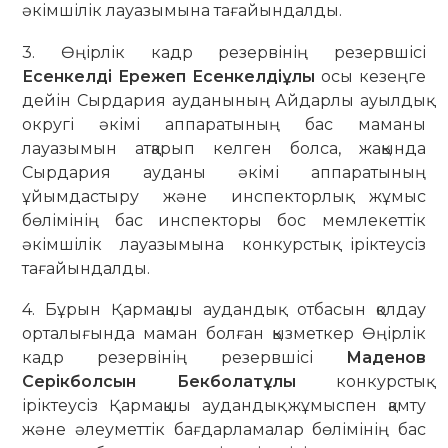
әкімшілік лауазымына тағайындалды.
3. Өңірлік кадр резервінің резервшісі
Есенкелді Ережеп Есенкелдіұлы
осы кезеңге
дейін Сырдария ауданының Айдарлы ауылдық
округі әкімі аппаратының бас маманы
лауазымын атқарып келген болса, жақында
Сырдария ауданы әкімі аппаратының
ұйымдастыру және инспекторлық жұмыс
бөлімінің бас инспекторы бос мемлекеттік
әкімшілік лауазымына конкурстық іріктеусіз
тағайындалды.
4. Бұрын Қармақшы аудандық отбасын қолдау
орталығында маман болған қызметкер Өңірлік
кадр резервінің резервшісі
Маденов
Серікболсын Бекболатұлы
конкурстық
іріктеусіз Қармақшы аудандық жұмыспен қамту
және әлеуметтік бағдарламалар бөлімінің бас