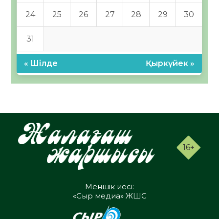
24
25
26
27
28
29
30
31
« Шілде
Қыркүйек »
16+
Меншік иесі:
«Сыр медиа» ЖШС