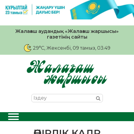
Жалағаш аудандық «Жалағаш жаршысы»
газетінің сайты
29°C
, Жексенбі, 09 тамыз, 03:49
ӨҢІРЛІК КАДР