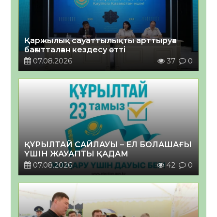
Қаржылық сауаттылықты арттыруға
бағытталған кездесу өтті
07.08.2026
37
0
ҚҰРЫЛТАЙ САЙЛАУЫ – ЕЛ БОЛАШАҒЫ
ҮШІН ЖАУАПТЫ ҚАДАМ
07.08.2026
42
0