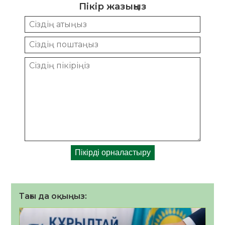
Пікір жазыңыз
Тағы да оқыңыз: