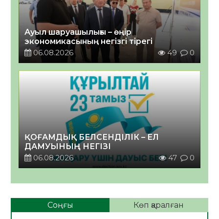
Ауыл шаруашылығы – өңір
экономикасының негізгі тірегі
06.08.2026
49
0
ҚОҒАМДЫҚ БЕЛСЕНДІЛІК – ЕЛ
ДАМУЫНЫҢ НЕГІЗІ
06.08.2026
47
0
Соңғы
Көп қаралған