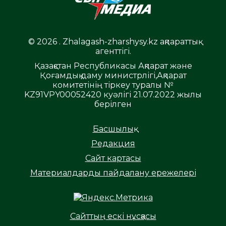
© 2026 . Zhalagash-zharshysy.kz ақпараттық
агенттігі.
Қазақстан Республикасы Ақпарат және
Қоғамдық даму министрлігі,Ақпарат
комитетінің тіркеу туралы №
KZ91VPY00052420 куәлігі 21.07.2022 жылы
берілген
Басшылық
Редакция
Сайт картасы
Материалдарды пайдалану ережелері
Сайттың ескі нұсқасы