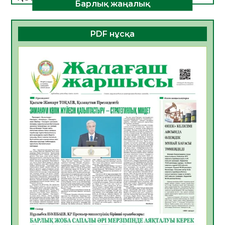
Барлық жаңалық
ДАМУЫНЫҢ НЕГІЗІ
06.08.2026
47
0
PDF нұсқа
ҚҰРЫЛТАЙ САЙЛАУЫ – БОЛАШАҚҚА
БАСТАР ЖАУАПТЫ ТАҢДАУ
06.08.2026
49
0
Инфекциялық ауруларға қарсы иммундау
жұмыстарының тиімділігі
06.08.2026
51
0
Көкжөтел ауруы туралы
06.08.2026
48
0
АПВ вакцинасы туралы мәлімет
06.08.2026
46
0
Open Air: Қызылорда облысы полиция
департаменті 20 мыңнан астам
көрерменнің қауіпсіздігін қамтамасыз етті
06.08.2026
60
0