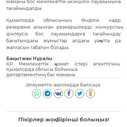
маманы бос мемлекеттік әкімшілік лауазымына
тағайындалды.
Қызылорда облысының Өңірлік кадр
резервіне алынған резевршілерді конкурстық
іріктеусіз бос лауазымдарға тағайындау
бағытындағы жұмыстар алдағы уақытта да
жалғасын табатын болады.
Бақытжан Нұралы
ҚР Мемлекеттік қызмет істері агенттігінің
Қызылорда облысы бойынша
департаментінің бас м
аманы
Әлеуметтік желілерде бөлісіңіз:
Пікірлер жоқ. Бірінші болыңыз!