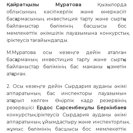
Қайратқызы Мұратова
Қызылорда
облысының кәсіпкерлік және өнеркәсіп
басқармасының инвестиция тарту және сыртқы
байланыстар бөлімінің басшысы бос
мемлекеттік әкімшілік лауазымына конкурстық
іріктеусіз тағайындалды.
М.Мұратова осы кезеңге дейін аталған
басқарманың инвестиция тарту және сыртқы
байланыстар бөлімінің бас маманы қызметін
атқарған.
2. Осы кезеңге дейін Сырдария ауданы әкімі
аппаратының бас инспекторы лауазымын
атқарып келген Өңірлік кадр резервінің
резервшісі
Ердос Сәрсенбекұлы Беркінбаев
конкурстық іріктеусіз Сырдария ауданы әкімі
аппаратының ұйымдастыру және инспекторлық
жұмыс бөлімінің басшысы бос мемлекеттік