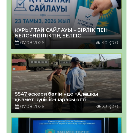
ҚҰРЫЛТАЙ САЙЛАУЫ – БІРЛІК ПЕН
БЕЛСЕНДІЛІКТІҢ БЕЛГІСІ
07.08.2026
40
0
5547 әскери бөлімінде «Алғашқы
қызмет күні» іс-шарасы өтті
07.08.2026
33
0