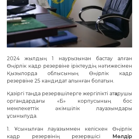
2024 жылдың 1 наурызынан бастау алған
Өңірлік кадр резервіне іріктеудің нәтижесімен
Қызылорда облысының Өңірлік кадр
резервіне 25 кандидат алынған болатын.
Қазіргі таңда резервшілерге жергілікті атқарушы
органдардағы «Б» корпусының бос
мемлекеттік әкімшілік лауазымдары
ұсынылуда.
1. Ұсынылған лауазыммен келіскен Өңірлік
кадр резервінің резервшісі
Мөлдір