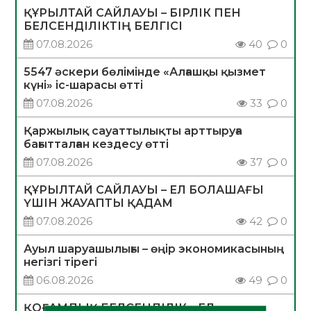
ҚҰРЫЛТАЙ САЙЛАУЫ – БІРЛІК ПЕН
БЕЛСЕНДІЛІКТІҢ БЕЛГІСІ
07.08.2026
40
0
5547 әскери бөлімінде «Алғашқы қызмет
күні» іс-шарасы өтті
07.08.2026
33
0
Қаржылық сауаттылықты арттыруға
бағытталған кездесу өтті
07.08.2026
37
0
ҚҰРЫЛТАЙ САЙЛАУЫ – ЕЛ БОЛАШАҒЫ
ҮШІН ЖАУАПТЫ ҚАДАМ
07.08.2026
42
0
Ауыл шаруашылығы – өңір экономикасының
негізгі тірегі
06.08.2026
49
0
ҚОҒАМДЫҚ БЕЛСЕНДІЛІК – ЕЛ