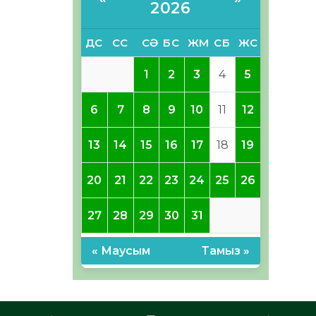
2026
ДС
СС
СӘ
БС
ЖМ
СБ
ЖС
1
2
3
4
5
6
7
8
9
10
11
12
13
14
15
16
17
18
19
20
21
22
23
24
25
26
27
28
29
30
31
« Маусым
Тамыз »