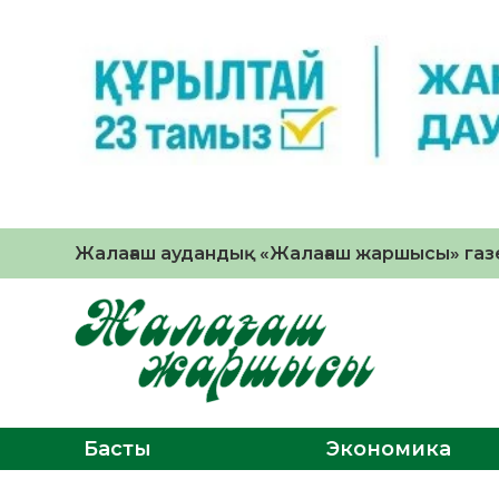
Жалағаш аудандық «Жалағаш жаршысы» газе
Басты
Экономика