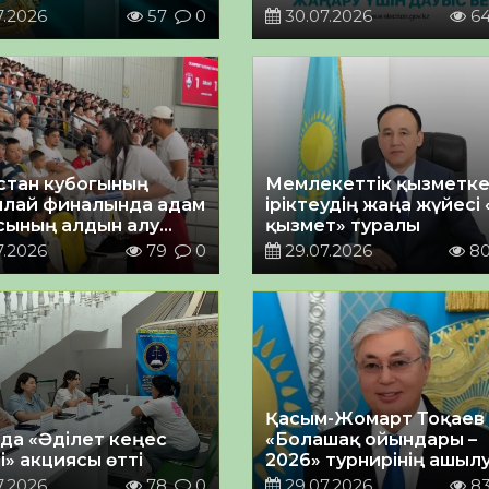
АЙҚЫН КӨРІНІСІ
7.2026
57
0
30.07.2026
6
стан кубогының
Мемлекеттік қызметк
лай финалында адам
іріктеудің жаңа жүйесі 
сының алдын алу
қызмет» туралы
ша ақпараттық-
7.2026
79
0
29.07.2026
8
діру жұмыстары
ілді
Қасым-Жомарт Тоқаев
да «Әділет кеңес
«Болашақ ойындары –
і» акциясы өтті
2026» турнирінің ашыл
салтанатында сөз сөйл
7.2026
78
0
29.07.2026
8