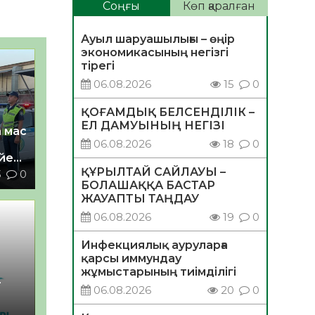
Соңғы
Көп қаралған
Ауыл шаруашылығы – өңір
экономикасының негізгі
тірегі
06.08.2026
15
0
ҚОҒАМДЫҚ БЕЛСЕНДІЛІК –
ЕЛ ДАМУЫНЫҢ НЕГІЗІ
 мас
06.08.2026
18
0
йелі
ҚҰРЫЛТАЙ САЙЛАУЫ –
3
0
БОЛАШАҚҚА БАСТАР
ЖАУАПТЫ ТАҢДАУ
06.08.2026
19
0
Инфекциялық ауруларға
қарсы иммундау
жұмыстарының тиімділігі
–
06.08.2026
20
0