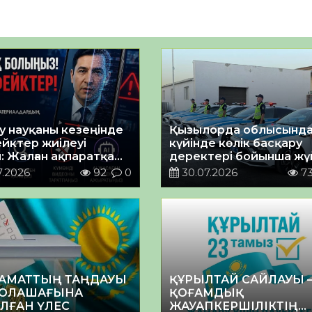
у науқаны кезеңінде
Қызылорда облысында
йктер жиілеуі
күйінде көлік басқару
: Жалған ақпаратқа
деректері бойынша жү
 іс-қимыл орталығы
жұмыстар жалғасуда
7.2026
92
0
30.07.2026
7
ту жасады
ЗАМАТТЫҢ ТАҢДАУЫ
ҚҰРЫЛТАЙ САЙЛАУЫ 
 БОЛАШАҒЫНА
ҚОҒАМДЫҚ
ЛҒАН ҮЛЕС
ЖАУАПКЕРШІЛІКТІҢ