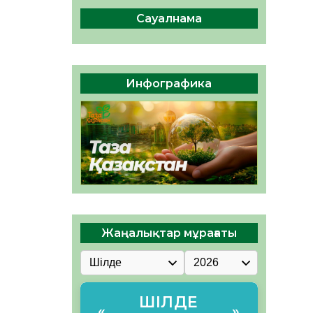
ы жаңа Құрылтай үшін дауыс
беруге дайын
Сауалнама
05.08.2026
32
0
ӘРБІР ДАУЫС – ҚОҒАМ
ДАМУЫНА ҚОСЫЛҒАН
Инфографика
ҮЛЕС
05.08.2026
37
0
Жаңалықтар мұрағаты
ШІЛДЕ
«
»