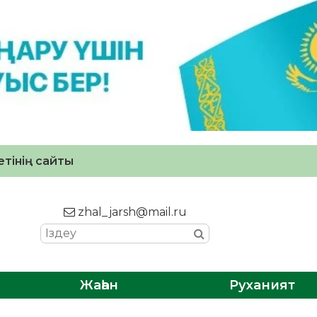
тінің сайты
zhal_jarsh@mail.ru
Жаһан
Руханият