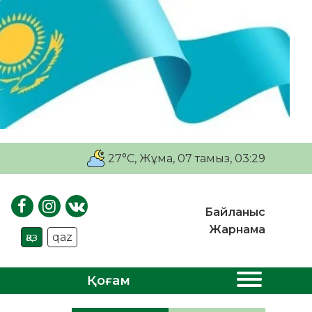
27°C
, Жұма, 07 тамыз, 03:29
Байланыс
Жарнама
қаз
qaz
Қоғам