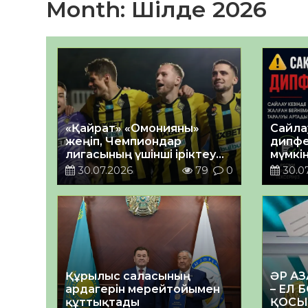
Month:
Шілде 2026
«Қайрат» «Омонияны»
Сайла
жеңіп, Чемпиондар
дипфе
лигасының үшінші іріктеу
мүмкін
кезеңіне шықты
қарсы
30.07.2026
79
0
30.0
ескер
Құрылыс саласының
ӘР А
ардагерін мерейтойымен
– ЕЛ
құттықтады
ҚОСЫ