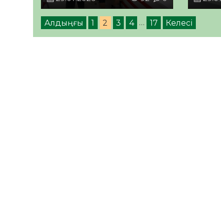
Алдыңғы
1
2
3
4
…
17
Келесі