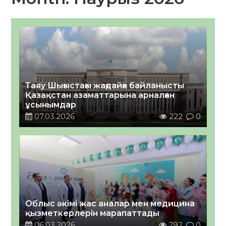
Таяу Шығыстағы жағдайға байланысты
Қазақстан азаматтарына арналған
ұсынымдар
07.03.2026
222
0
Облыс әкімі жас аналар мен медицина
қызметкерлерін марапаттады
06.03.2026
292
0