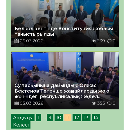
Белкөл кентінде Конституция жобасы
таныстырылды
05.03.2026
339
0
Су тасқынына дайындық: Олжас
Бектенов Төтенше жағдайларды жою
жөніндегі республикалық жедел
штабтың отырысын өткізді
05.03.2026
353
0
Алдыңғы
1
…
9
10
11
12
13
14
Келесі