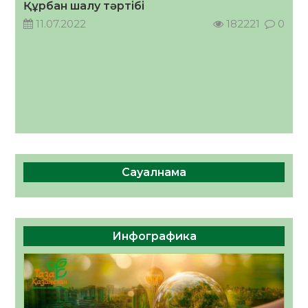
Құрбан шалу тәртібі
05.08.2026
36
0
11.07.2022
182221
0
Сауалнама
Инфографика