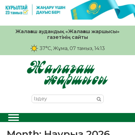
Жалағаш аудандық «Жалағаш жаршысы»
газетінің сайты
37°C
, Жұма, 07 тамыз, 14:13
Month:
Наурыз 2026