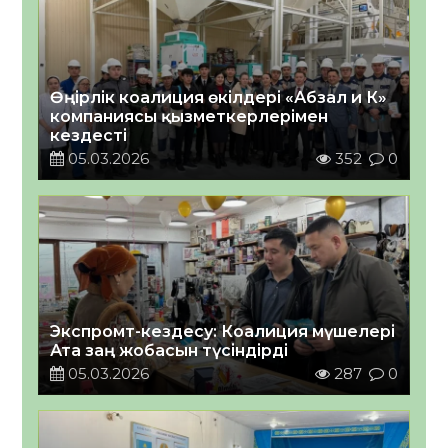
Өңірлік коалиция өкілдері «Абзал и К»
компаниясы қызметкерлерімен
кездесті
05.03.2026
352
0
Экспромт-кездесу: Коалиция мүшелері
Ата заң жобасын түсіндірді
05.03.2026
287
0