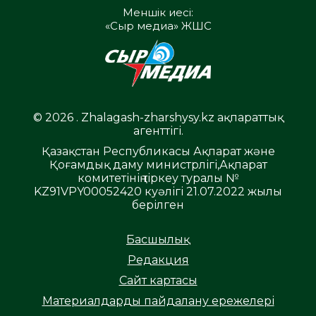
Меншік иесі:
«Сыр медиа» ЖШС
© 2026 . Zhalagash-zharshysy.kz ақпараттық
агенттігі.
Қазақстан Республикасы Ақпарат және
Қоғамдық даму министрлігі,Ақпарат
комитетінің тіркеу туралы №
KZ91VPY00052420 куәлігі 21.07.2022 жылы
берілген
Басшылық
Редакция
Сайт картасы
Материалдарды пайдалану ережелері