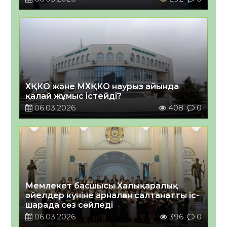
ХҚКО және МХҚКО наурыз айында
қалай жұмыс істейді?
06.03.2026
408
0
Мемлекет басшысы Халықаралық
әйелдер күніне арналған салтанатты іс-
шарада сөз сөйледі
06.03.2026
396
0