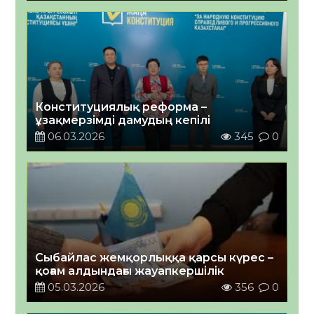
Конституциялық реформа –
ұзақмерзімді дамудың кепілі
06.03.2026
345
0
Сыбайлас жемқорлыққа қарсы күрес –
қоғам алдындағы жауапкершілік
05.03.2026
356
0