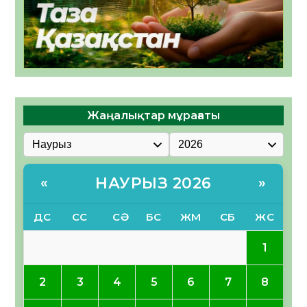
Жаңалықтар мұрағаты
НАУРЫЗ 2026
«
»
ДС
СС
СӘ
БС
ЖМ
СБ
ЖС
1
2
3
4
5
6
7
8