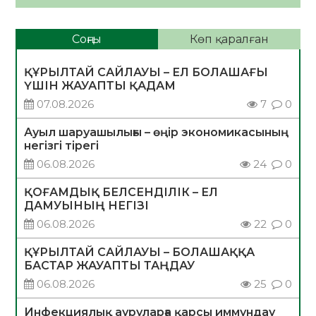
Соңғы
Көп қаралған
ҚҰРЫЛТАЙ САЙЛАУЫ – ЕЛ БОЛАШАҒЫ
ҮШІН ЖАУАПТЫ ҚАДАМ
07.08.2026
7
0
Ауыл шаруашылығы – өңір экономикасының
негізгі тірегі
06.08.2026
24
0
ҚОҒАМДЫҚ БЕЛСЕНДІЛІК – ЕЛ
ДАМУЫНЫҢ НЕГІЗІ
06.08.2026
22
0
ҚҰРЫЛТАЙ САЙЛАУЫ – БОЛАШАҚҚА
БАСТАР ЖАУАПТЫ ТАҢДАУ
06.08.2026
25
0
Инфекциялық ауруларға қарсы иммундау