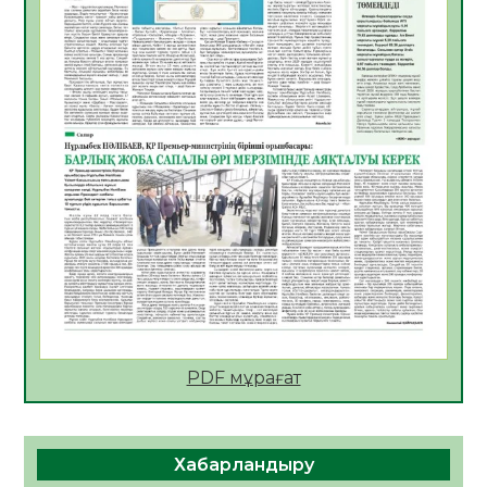
АПВ вакцинасы туралы мәлімет
06.08.2026
33
0
Open Air: Қызылорда облысы полиция
департаменті 20 мыңнан астам
көрерменнің қауіпсіздігін қамтамасыз етті
06.08.2026
43
0
ҚЫЗЫЛОРДАДА «САНАЛЫ ҰРПАҚ –
ЖАРҚЫН БОЛАШАҚ» АТТЫ КЕҢЕЙТІЛГЕН
МӘЖІЛІС ӨТТІ
05.08.2026
45
0
Қазақстан Орталық Азиядағы көшуге ең
қолайлы ел атанды
05.08.2026
45
0
PDF мұрағат
Өрт қауіпсіздігі талаптарын сақтау – әр
азаматтың міндеті
Хабарландыру
05.08.2026
46
0