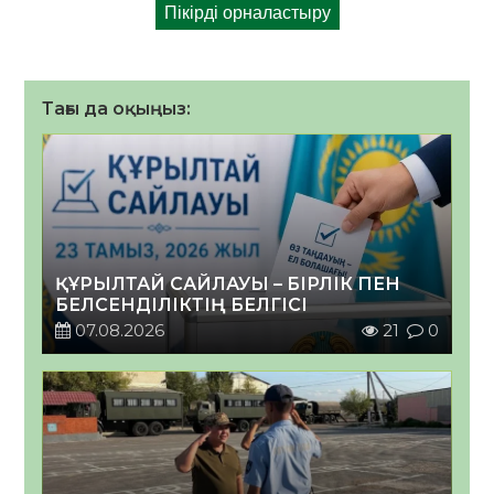
Тағы да оқыңыз:
ҚҰРЫЛТАЙ САЙЛАУЫ – БІРЛІК ПЕН
БЕЛСЕНДІЛІКТІҢ БЕЛГІСІ
07.08.2026
21
0