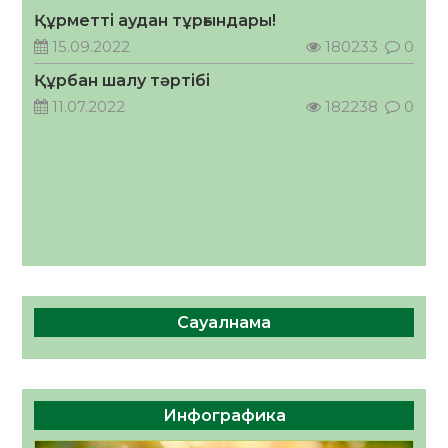
Құрметті аудан тұрғындары!
Руслан Рүстемұлы облыс әкімінің
кеңесшісі болып тағайындалды
15.09.2022
180233
0
05.08.2026
43
0
Құрбан шалу тәртібі
11.07.2022
182238
0
Сауалнама
Инфографика