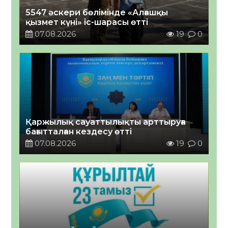
5547 әскери бөлімінде «Алғашқы
қызмет күні» іс-шарасы өтті
07.08.2026
19
0
Қаржылық сауаттылықты арттыруға
бағытталған кездесу өтті
07.08.2026
19
0