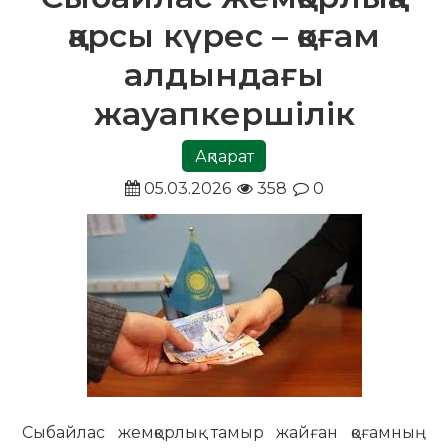
қарсы күрес – қоғам
алдындағы
жауапкершілік
Ақпарат
05.03.2026
358
0
Сыбайлас жемқорлық тамыр жайған қоғамның