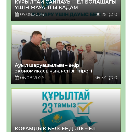
ҚҰРЫЛТАЙ САЙЛАУЫ – ЕЛ БОЛАШАҒЫ
ҮШІН ЖАУАПТЫ ҚАДАМ
07.08.2026
25
0
Ауыл шаруашылығы – өңір
экономикасының негізгі тірегі
06.08.2026
34
0
ҚОҒАМДЫҚ БЕЛСЕНДІЛІК – ЕЛ