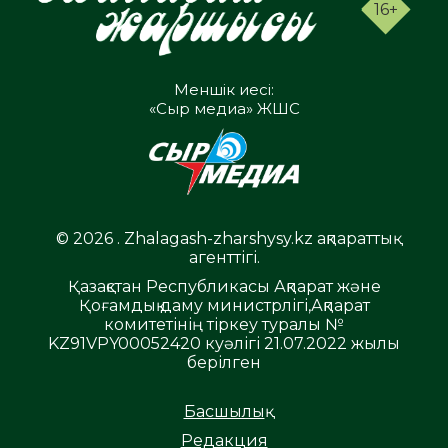
16+
Меншік иесі:
«Сыр медиа» ЖШС
© 2026 . Zhalagash-zharshysy.kz ақпараттық
агенттігі.
Қазақстан Республикасы Ақпарат және
Қоғамдық даму министрлігі,Ақпарат
комитетінің тіркеу туралы №
KZ91VPY00052420 куәлігі 21.07.2022 жылы
берілген
Басшылық
Редакция