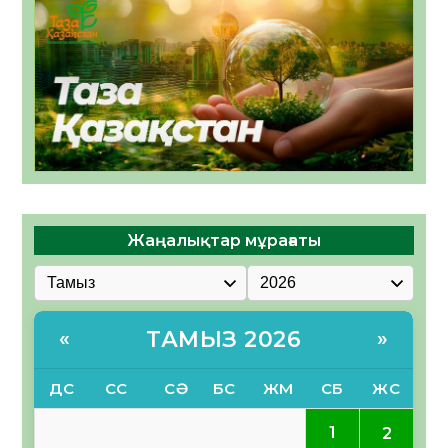
Жаңалықтар мұрағаты
ТАМЫЗ 2026
«
»
ДС
СС
СӘ
БС
ЖМ
СБ
ЖС
1
2