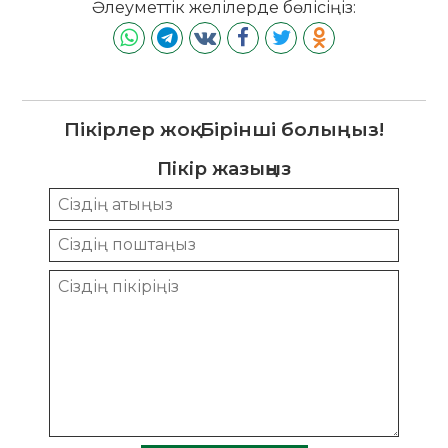
Әлеуметтік желілерде бөлісіңіз:
Пікірлер жоқ. Бірінші болыңыз!
Пікір жазыңыз