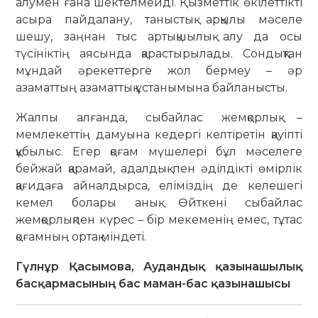
алумен ғана шектелмейді. Қызметтік өкілеттікті
асыра пайдалану, таныстық арқылы мәселе
шешу, заңнан тыс артықшылық алу да осы
түсініктің аясында қарастырылады. Сондықтан
мұндай әрекеттерге жол бермеу – әр
азаматтың азаматтық ұстанымына байланысты.
Жалпы алғанда, сыбайлас жемқорлық –
мемлекеттің дамуына кедергі келтіретін қауіпті
құбылыс. Егер қоғам мүшелері бұл мәселеге
бейжай қарамай, адалдық пен әділдікті өмірлік
қағидаға айналдырса, еліміздің де келешегі
кемел болары анық. Өйткені сыбайлас
жемқорлықпен күрес – бір мекеменің емес, тұтас
қоғамның ортақ міндеті.
Гүлнұр Қасымова, Аудандық қазынашылық
басқармасының бас маман-бас қазынашысы