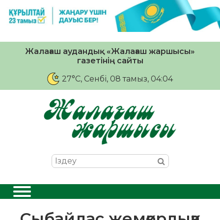
Жалағаш аудандық «Жалағаш жаршысы»
газетінің сайты
27°C
, Сенбі, 08 тамыз, 04:04
Сыбайлас жемқорлыққа