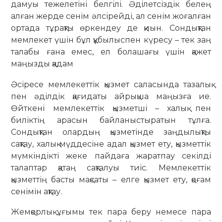
дамуы тежелетіні белгілі. Әділетсіздік белең
алған жерде сенім әлсірейді, ал сенім жоғалған
ортада тұрақты өркендеу де қиын. Сондықтан
мемлекет үшін бұл құбылыспен күресу – тек заң
талабы ғана емес, ел болашағы үшін қажет
маңызды қадам
Әсіресе мемлекеттік қызмет саласында тазалық
пен әділдік қағидаты айрықша маңызға ие.
Өйткені мемлекеттік қызметші – халық пен
биліктің арасын байланыстыратын тұлға.
Сондықтан олардың қызметінде заңдылықты
сақтау, халық мүддесіне адал қызмет ету, қызметтік
мүмкіндікті жеке пайдаға жаратпау секілді
талаптар қатаң сақталуы тиіс. Мемлекеттік
қызметтің басты мақсаты – елге қызмет ету, қоғам
сенімін ақтау.
Жемқорлық ұғымы тек пара беру немесе пара