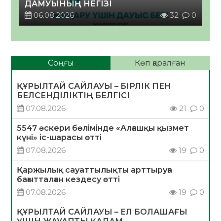
ДАМУЫНЫҢ НЕГІЗІ
06.08.2026
32
0
Соңғы
Көп қаралған
ҚҰРЫЛТАЙ САЙЛАУЫ – БІРЛІК ПЕН
БЕЛСЕНДІЛІКТІҢ БЕЛГІСІ
07.08.2026
21
0
5547 әскери бөлімінде «Алғашқы қызмет
күні» іс-шарасы өтті
07.08.2026
19
0
Қаржылық сауаттылықты арттыруға
бағытталған кездесу өтті
07.08.2026
19
0
ҚҰРЫЛТАЙ САЙЛАУЫ – ЕЛ БОЛАШАҒЫ