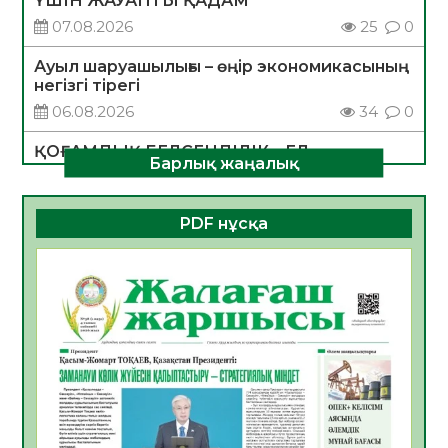
ҮШІН ЖАУАПТЫ ҚАДАМ
07.08.2026
25
0
Ауыл шаруашылығы – өңір экономикасының
негізгі тірегі
06.08.2026
34
0
ҚОҒАМДЫҚ БЕЛСЕНДІЛІК – ЕЛ
Барлық жаңалық
ДАМУЫНЫҢ НЕГІЗІ
06.08.2026
32
0
PDF нұсқа
ҚҰРЫЛТАЙ САЙЛАУЫ – БОЛАШАҚҚА
БАСТАР ЖАУАПТЫ ТАҢДАУ
06.08.2026
35
0
Инфекциялық ауруларға қарсы иммундау
жұмыстарының тиімділігі
06.08.2026
35
0
Көкжөтел ауруы туралы
06.08.2026
33
0