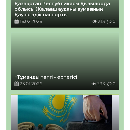
Қазақстан Республикасы Қызылорда
облысы Жалағаш ауданы аумағының
Қауіпсіздік паспорты
16.02.2026
313
0
«Тұманды тәтті» ертегісі
23.01.2026
393
0