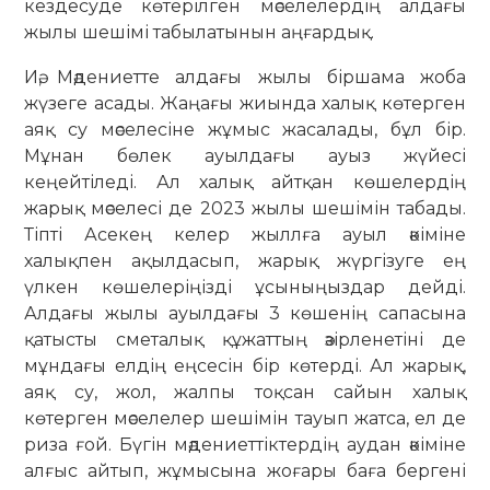
кездесуде көтерілген мәселелердің алдағы
жылы шешімі табылатынын аңғардық.
Иә, Мәдениетте алдағы жылы біршама жоба
жүзеге асады. Жаңағы жиында халық көтерген
аяқ су мәселесіне жұмыс жасалады, бұл бір.
Мұнан бөлек ауылдағы ауыз жүйесі
кеңейтіледі. Ал халық айтқан көшелердің
жарық мәселесі де 2023 жылы шешімін табады.
Тіпті Асекең келер жыллға ауыл әкіміне
халықпен ақылдасып, жарық жүргізуге ең
үлкен көшелеріңізді ұсыныңыздар дейді.
Алдағы жылы ауылдағы 3 көшенің сапасына
қатысты сметалық құжаттың әзірленетіні де
мұндағы елдің еңсесін бір көтерді. Ал жарық,
аяқ су, жол, жалпы тоқсан сайын халық
көтерген мәселелер шешімін тауып жатса, ел де
риза ғой. Бүгін мәдениеттіктердің аудан әкіміне
алғыс айтып, жұмысына жоғары баға бергені