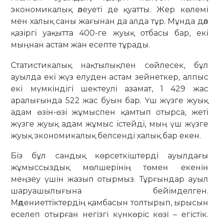
экономикалық әлеуеті де қуатты. Жер көлемі
мен халық саны жағынан да алда тұр. Мұнда дәл
қазіргі уақытта 400-ге жуық отбасы бар, екі
мыңнан астам жан есепте тұрады.
Статистикалық нақтылықпен сөйлесек, бұл
ауылда екі жүз елуден астам зейнеткер, алпыс
екі мүмкіндігі шектеулі азамат, 1 429 жас
аралығында 522 жас буын бар. Үш жүзге жуық
адам өзін-өзі жұмыспен қамтып отырса, жеті
жүзге жуық адам жұмыс істейді, мың үш жүзге
жуық экономикалық белсенді халық бар екен.
Біз бұл сандық көрсеткіштерді ауылдағы
жұмыссыздық мөлшерінің төмен екенін
меңзеу үшін жазып отырмыз. Тұрғындар ауыл
шаруашылығына бейімделген.
Мәдениеттіктердің қамбасын толтырып, ырысын
еселеп отырған негізгі күнкөріс көзі – егістік.