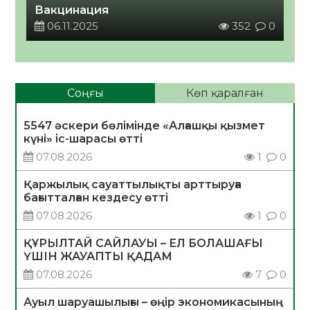
Вакцинация
06.11.2025
352
0
Соңғы
Көп қаралған
5547 әскери бөлімінде «Алғашқы қызмет
күні» іс-шарасы өтті
07.08.2026
1
0
Қаржылық сауаттылықты арттыруға
бағытталған кездесу өтті
07.08.2026
1
0
ҚҰРЫЛТАЙ САЙЛАУЫ – ЕЛ БОЛАШАҒЫ
ҮШІН ЖАУАПТЫ ҚАДАМ
07.08.2026
7
0
Ауыл шаруашылығы – өңір экономикасының