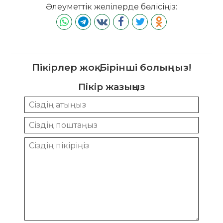
Әлеуметтік желілерде бөлісіңіз:
Пікірлер жоқ. Бірінші болыңыз!
Пікір жазыңыз