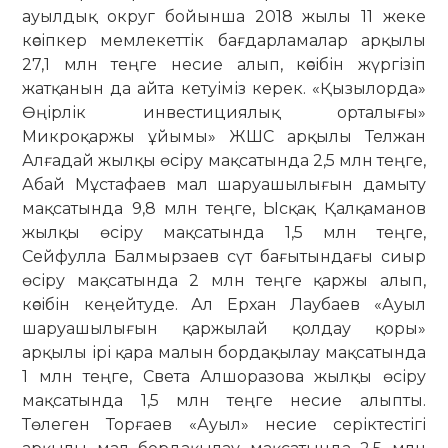
ауылдық округ бойынша 2018 жылы 11 жеке
кәсіпкер мемлекеттік бағдарламалар арқылы
27,1 млн теңге несие алып, кәсібін жүргізіп
жатқанын да айта кетуіміз керек. «Қызылорда»
Өңірлік инвестициялық орталығы»
Микроқаржы ұйымы» ЖШС арқылы Телжан
Алғадай жылқы өсіру мақсатында 2,5 млн теңге,
Абай Мұстафаев мал шаруашылығын дамыту
мақсатында 9,8 млн теңге, Ысқақ Қалқаманов
жылқы өсіру мақсатында 1,5 млн теңге,
Сейфулла Балмырзаев сүт бағытындағы сиыр
өсіру мақсатында 2 млн теңге қаржы алып,
кәсібін кеңейтуде. Ал Ерхан Лаубаев «Ауыл
шаруашылығын қаржылай қолдау қоры»
арқылы ірі қара малын бордақылау мақсатында
1 млн теңге, Света Алшоразова жылқы өсіру
мақсатында 1,5 млн теңге несие алыпты.
Төлеген Торғаев «Ауыл» несие серіктестігі