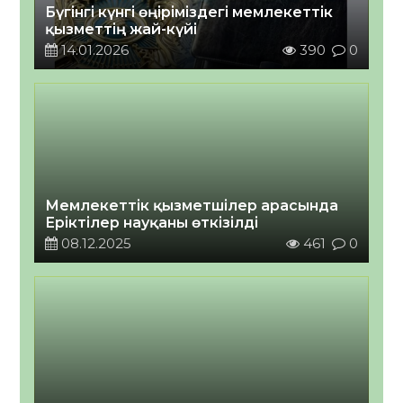
Бүгінгі күнгі өңіріміздегі мемлекеттік
қызметтің жай-күйі
14.01.2026
390
0
Мемлекеттік қызметшілер арасында
Еріктілер науқаны өткізілді
08.12.2025
461
0