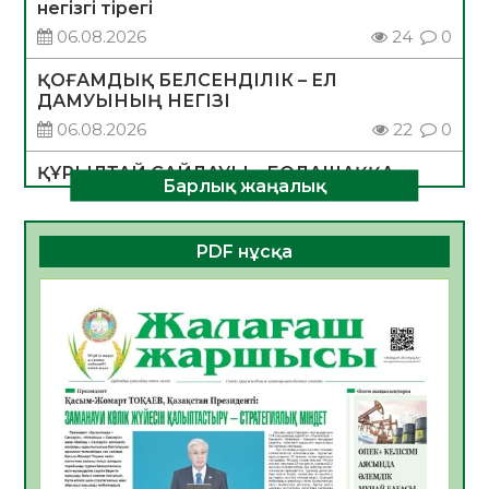
негізгі тірегі
06.08.2026
24
0
ҚОҒАМДЫҚ БЕЛСЕНДІЛІК – ЕЛ
ДАМУЫНЫҢ НЕГІЗІ
06.08.2026
22
0
ҚҰРЫЛТАЙ САЙЛАУЫ – БОЛАШАҚҚА
Барлық жаңалық
БАСТАР ЖАУАПТЫ ТАҢДАУ
06.08.2026
25
0
PDF нұсқа
Инфекциялық ауруларға қарсы иммундау
жұмыстарының тиімділігі
06.08.2026
26
0
Көкжөтел ауруы туралы
06.08.2026
23
0
АПВ вакцинасы туралы мәлімет
06.08.2026
24
0