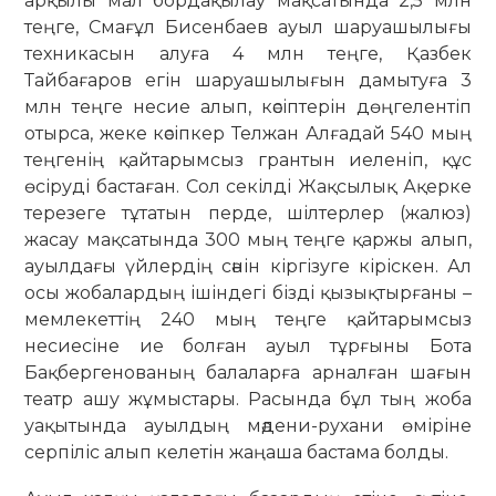
арқылы мал бордақылау мақсатында 2,5 млн
теңге, Смағұл Бисенбаев ауыл шаруашылығы
техникасын алуға 4 млн теңге, Қазбек
Тайбағаров егін шаруашылығын дамытуға 3
млн теңге несие алып, кәсіптерін дөңгелентіп
отырса, жеке кәсіпкер Телжан Алғадай 540 мың
теңгенің қайтарымсыз грантын иеленіп, құс
өсіруді бастаған. Сол секілді Жақсылық Ақерке
терезеге тұтатын перде, шілтерлер (жалюз)
жасау мақсатында 300 мың теңге қаржы алып,
ауылдағы үйлердің сәнін кіргізуге кіріскен. Ал
осы жобалардың ішіндегі бізді қызықтырғаны –
мемлекеттің 240 мың теңге қайтарымсыз
несиесіне ие болған ауыл тұрғыны Бота
Бақбергенованың балаларға арналған шағын
театр ашу жұмыстары. Расында бұл тың жоба
уақытында ауылдың мәдени-рухани өміріне
серпіліс алып келетін жаңаша бастама болды.