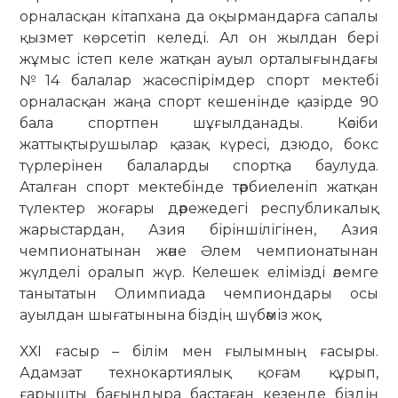
орналасқан кітапхана да оқырмандарға сапалы
қызмет көрсетіп келеді. Ал он жылдан бері
жұмыс істеп келе жатқан ауыл орталығындағы
№14 балалар жасөспірімдер спорт мектебі
орналасқан жаңа спорт кешенінде қазірде 90
бала спортпен шұғылданады. Кәсіби
жаттықтырушылар қазақ күресі, дзюдо, бокс
түрлерінен балаларды спортқа баулуда.
Аталған спорт мектебінде тәрбиеленіп жатқан
түлектер жоғары дәрежедегі республикалық
жарыстардан, Азия біріншілігінен, Азия
чемпионатынан және Әлем чемпионатынан
жүлделі оралып жүр. Келешек елімізді әлемге
танытатын Олимпиада чемпиондары осы
ауылдан шығатынына біздің шүбәміз жоқ.
ХХІ ғасыр – білім мен ғылымның ғасыры.
Адамзат технокартиялық қоғам құрып,
ғарышты бағындыра бастаған кезеңде біздің