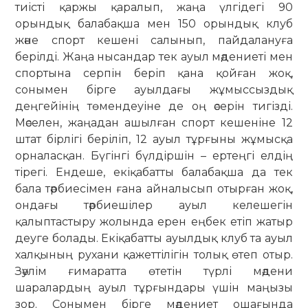
тиісті қаржы қаралып, жаңа үлгідегі 90
орындық балабақша мен 150 орындық клуб
және спорт кешені салынып, пайдалануға
берілді. Жаңа нысандар тек ауыл мәдениеті мен
спортына серпін беріп қана қойған жоқ,
сонымен бірге ауылдағы жұмыссыздық
деңгейінің төмендеуіне де оң әсерін тигізді.
Мәселен, жаңадан ашылған спорт кешеніне 12
штат бірлігі беріліп, 12 ауыл тұрғыны жұмысқа
орналасқан. Бүгінгі бүлдіршін – ертеңгі елдің
тірегі. Ендеше, екіқабатты балабақша да тек
бала тәрбиесімен ғана айналысып отырған жоқ,
ондағы тәрбиешілер ауыл келешегін
қалыптастыру жолында ерен еңбек етіп жатыр
деуге болады. Екіқабатты ауылдық клуб та ауыл
халқының рухани қажеттілігін толық өтеп отыр.
Зәулім ғимаратта өтетін түрлі мәдени
шаралардың ауыл тұрғындары үшін маңызы
зор. Сонымен бірге мәдениет ошағында