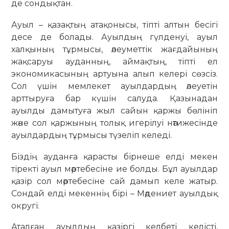
де сондықтан.
Ауыл – қазақтың атақонысы, тіпті алтын бесігі
десе де болады. Ауылдың гүлденуі, ауыл
халқының тұрмысы, әлеуметтік жағдайының
жақсаруы ауданның, аймақтың, тіпті ел
экономикасының артуына алып келері сөзсіз.
Сол үшін мемлекет ауылдардың әлеуетін
арттыруға бар күшін салуда. Қазынадан
ауылды дамытуға жыл сайын қаржы бөлініп
және сол қаржының толық игерілуі нәтижесінде
ауылдардың тұрмысы түзеліп келеді.
Біздің ауданға қарасты бірнеше елді мекен
тіректі ауыл мәртебесіне ие болды. Бұл ауылдар
қазір сол мәртебесіне сай дамып келе жатыр.
Сондай елді мекеннің бірі – Мәдениет ауылдық
округі.
Аталған ауылдың қазіргі келбеті келісті,