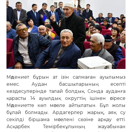
Мәдениет бұрын ат ізін салмаған ауылымыз
емес. Аудан басшыларының есепті
кездесулерінде талай болдық. Сонда ауданға
қарасты 14 ауылдық округтің ішінен әсіресе
Мәдениетте көп мәселе айтылатын. Бұл жолы
бұлай болмады. Ардагерлер жарық, аяқ су
секілді біршама мәселені сөзіне арқау етті.
Асқарбек Темірбекұлының жауабынан