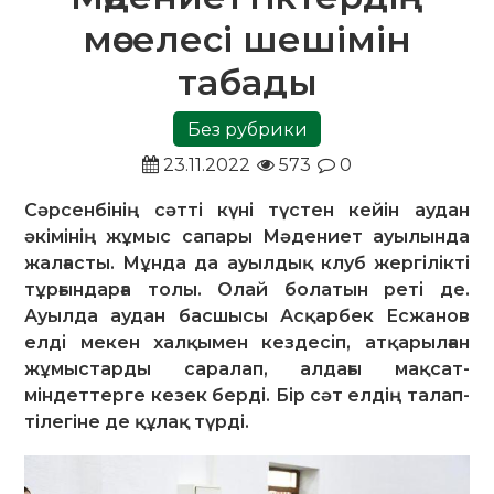
мәселесі шешімін
табады
Без рубрики
23.11.2022
573
0
Сәрсенбінің сәтті күні түстен кейін аудан
әкімінің жұмыс сапары Мәдениет ауылында
жалғасты. Мұнда да ауылдық клуб жергілікті
тұрғындарға толы. Олай болатын реті де.
Ауылда аудан басшысы Асқарбек Есжанов
елді мекен халқымен кездесіп, атқарылған
жұмыстарды саралап, алдағы мақсат-
міндеттерге кезек берді. Бір сәт елдің талап-
тілегіне де құлақ түрді.