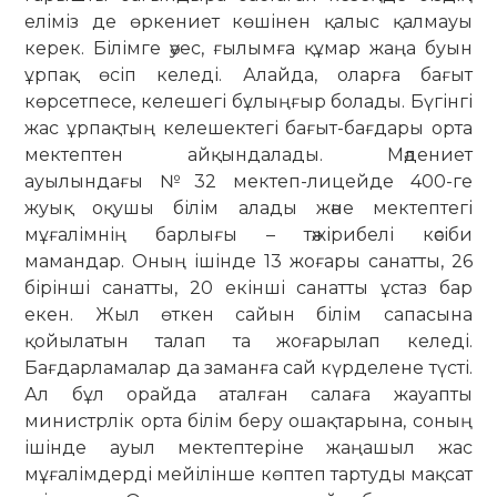
еліміз де өркениет көшінен қалыс қалмауы
керек. Білімге әуес, ғылымға құмар жаңа буын
ұрпақ өсіп келеді. Алайда, оларға бағыт
көрсетпесе, келешегі бұлыңғыр болады. Бүгінгі
жас ұрпақтың келешектегі бағыт-бағдары орта
мектептен айқындалады. Мәдениет
ауылындағы №32 мектеп-лицейде 400-ге
жуық оқушы білім алады және мектептегі
мұғалімнің барлығы – тәжірибелі кәсіби
мамандар. Оның ішінде 13 жоғары санатты, 26
бірінші санатты, 20 екінші санатты ұстаз бар
екен. Жыл өткен сайын білім сапасына
қойылатын талап та жоғарылап келеді.
Бағдарламалар да заманға сай күрделене түсті.
Ал бұл орайда аталған салаға жауапты
министрлік орта білім беру ошақтарына, соның
ішінде ауыл мектептеріне жаңашыл жас
мұғалімдерді мейілінше көптеп тартуды мақсат