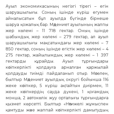
Ауыл экономикасының негізгі тірегі – егін
шаруашылығы. Соның ішінде күріш егумен
айналысатын бұл ауылда бүгінде бірнеше
шаруа қожалық бар. Мәдениет ауылының жалпы
жер көлемі – 11 718 гектар. Оның ішінде
шабындық жер көлемі – 279 гектар, ал ауыл
шаруашылығы мақсатындағы жер көлемі – 7
850 гектар, соның ішінде егістік жер көлемі – 4
275 гектар, жайылымдық жер көлемі – 1 397
гектарды құрайды. Ауыл тұрғындары
кәсіпкерлікті қолдауға арналған қаржылай
қолдауды тиімді пайдаланып отыр. Мәселен,
былтыр Мәдениет ауылдық округі бойынша 116
жеке кәсіпкер, 5 күріш ақтайтын диірмен, 11
жеке кәсіпкердің сауда дүкені, 1 қоғамдық
монша, 2 автокөлік жуу орталығы тұрғындарға
қызмет көрсетті. Былтыр «Нәтижелі жұмыспен
қамтуды және жаппай кәсіпкерлікті дамытудың