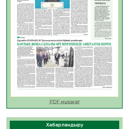
Open Air: Қызылорда облысы полиция
департаменті 20 мыңнан астам
көрерменнің қауіпсіздігін қамтамасыз етті
06.08.2026
36
0
ҚЫЗЫЛОРДАДА «САНАЛЫ ҰРПАҚ –
ЖАРҚЫН БОЛАШАҚ» АТТЫ КЕҢЕЙТІЛГЕН
МӘЖІЛІС ӨТТІ
05.08.2026
36
0
Қазақстан Орталық Азиядағы көшуге ең
қолайлы ел атанды
05.08.2026
37
0
Өрт қауіпсіздігі талаптарын сақтау – әр
азаматтың міндеті
05.08.2026
37
0
PDF мұрағат
Руслан Рүстемұлы облыс әкімінің
кеңесшісі болып тағайындалды
Хабарландыру
05.08.2026
35
0