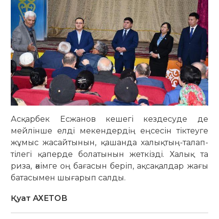
Асқарбек Есжанов кешегі кездесуде де
мейлінше елді мекендердің еңсесін тіктеуге
жұмыс жасайтынын, қашанда халықтың-талап-
тілегі қаперде болатынын жеткізді. Халық та
риза, әкімге оң бағасын беріп, ақсақалдар жағы
батасымен шығарып салды.
Қуат АХЕТОВ