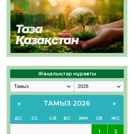
Жаңалықтар мұрағаты
ТАМЫЗ 2026
«
»
ДС
СС
СӘ
БС
ЖМ
СБ
ЖС
1
2