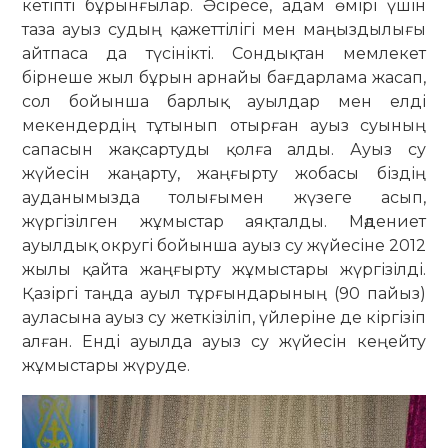
кетіпті бұрынғылар. Әсіресе, адам өмірі үшін
таза ауыз судың қажеттілігі мен маңыздылығы
айтпаса да түсінікті. Сондықтан мемлекет
бірнеше жыл бұрын арнайы бағдарлама жасап,
сол бойынша барлық ауылдар мен елді
мекендердің тұтынып отырған ауыз суының
сапасын жақсартуды қолға алды. Ауыз су
жүйесін жаңарту, жаңғырту жобасы біздің
ауданымызда толығымен жүзеге асып,
жүргізілген жұмыстар аяқталды. Мәдениет
ауылдық округі бойынша ауыз су жүйесіне 2012
жылы қайта жаңғырту жұмыстары жүргізілді.
Қазіргі таңда ауыл тұрғындарының (90 пайыз)
ауласына ауыз су жеткізіліп, үйлеріне де кіргізіп
алған. Енді ауылда ауыз су жүйесін кеңейту
жұмыстары жүруде.