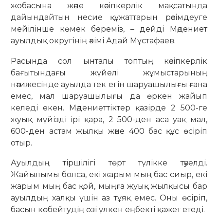
жобасына және кәсіпкерлік мақсатында
дайындайтын несие құжаттарын рәсімдеуге
мейілінше көмек береміз, – дейді Мәдениет
ауылдық округінің әкімі Адай Мұстафаев.
Расында сол ынталы топтың кәсіпкерлік
бағытындағы жүйелі жұмыстарының
нәтижесінде ауылда тек егін шаруашылығы ғана
емес, мал шаруашылығы да өркен жайып
келеді екен. Мәдениеттіктер қазірде 2 500-ге
жуық мүйізді ірі қара, 2 500-ден аса уақ мал,
600-ден астам жылқы және 400 бас құс өсіріп
отыр.
Ауылдың тіршілігі төрт түлікке тәуелді.
Жайылымы болса, екі жарым мың бас сиыр, екі
жарым мың бас қой, мыңға жуық жылқысы бар
ауылдың халқы үшін аз тұяқ емес. Оны өсіріп,
басын көбейтудің өзі үлкен еңбекті қажет етеді.