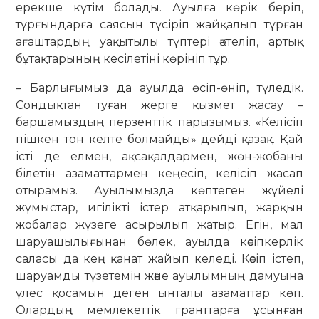
ерекше күтім болады. Ауылға көрік беріп,
тұрғындарға саясын түсіріп жайқалып тұрған
ағаштардың уақытылы түптері әктеліп, артық
бұтақтарының кесілетіні көрініп тұр.
– Барлығымыз да ауылда өсіп-өніп, түледік.
Сондықтан туған жерге қызмет жасау –
баршамыздың перзенттік парызымыз. «Келісіп
пішкен тон келте болмайды» дейді қазақ. Қай
істі де елмен, ақсақалдармен, жөн-жобаны
білетін азаматтармен кеңесіп, келісіп жасап
отырамыз. Ауылымызда көптеген жүйелі
жұмыстар, игілікті істер атқарылып, жарқын
жобалар жүзеге асырылып жатыр. Егін, мал
шаруашылығынан бөлек, ауылда кәсіпкерлік
саласы да кең қанат жайып келеді. Кәсіп істеп,
шаруамды түзетемін және ауылымның дамуына
үлес қосамын деген ынталы азаматтар көп.
Олардың мемлекеттік гранттарға ұсынған