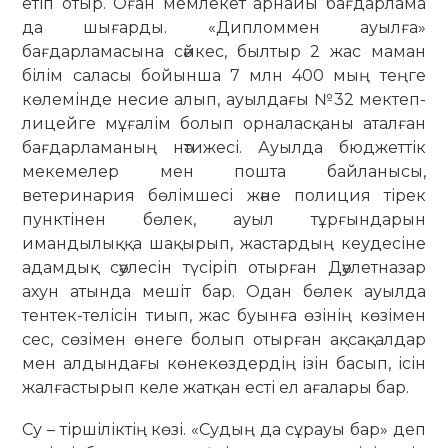
етіп отыр. Оған мемлекет арнайы бағдарлама
да шығарды. «Дипломмен ауылға»
бағдарламасына сәйкес, былтыр 2 жас маман
білім саласы бойынша 7 млн 400 мың теңге
көлемінде несие алып, ауылдағы №32 мектеп-
лицейге мұғалім болып орналасқаны аталған
бағдарламаның нәтижесі. Ауылда бюджеттік
мекемелер мен пошта байланысы,
ветеринария бөлімшесі және полиция тірек
пунктінен бөлек, ауыл тұрғындарын
имандылыққа шақырып, жастардың кеудесіне
адамдық сәулесін түсіріп отырған Дәулетназар
ахун атында мешіт бар. Одан бөлек ауылда
тентек-телісін тиып, жас буынға өзінің көзімен
сес, сөзімен өнеге болып отырған ақсақалдар
мен алдындағы көнекөздердің ізін басып, ісін
жалғастырып келе жатқан есті ел ағалары бар.
Су – тіршіліктің көзі. «Судың да сұрауы бар» деп