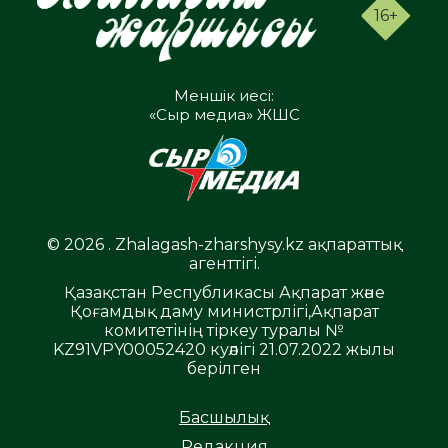
16+
Меншік иесі:
«Сыр медиа» ЖШС
© 2026 . Zhalagash-zharshysy.kz ақпараттық
агенттігі.
Қазақстан Республикасы Ақпарат және
Қоғамдық даму министрлігі,Ақпарат
комитетінің тіркеу туралы №
KZ91VPY00052420 куәлігі 21.07.2022 жылы
берілген
Басшылық
Редакция