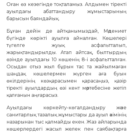
Оған өз кезегінде тоқталамыз. Алдымен тіректі
ауылдағы абаттандыру жұмыстарының
барысын баяндайық.
Бұған дейін де айтқанымыздай, Мәдениет
бүгінде көрікті ауылға айналған. Көшелері
түгелге жуық асфальтталып,
жарықтандырылды. Атап айтсақ, былтырдың
өзінде ауылдағы 10 көшенің 8-і асфальтталған.
Осыдан отыз жыл бұрын тас та жайылмаған
шаңдақ көшелермен жүрген аға буын
өкілдерінің көзқарасымен қарасаңыз, қазір
тіректі ауылдардың өзі кент мәртебесіне жетіп
қалғанын аңғарасыз.
Ауылдағы көркейту-көгалдандыру және
санитарлық тазалық жұмыстары да ауыл әкімінің
назарынан тыс қалмайды екен. Жаз айларында
көшерлердегі жасыл желек пен саябақтарға