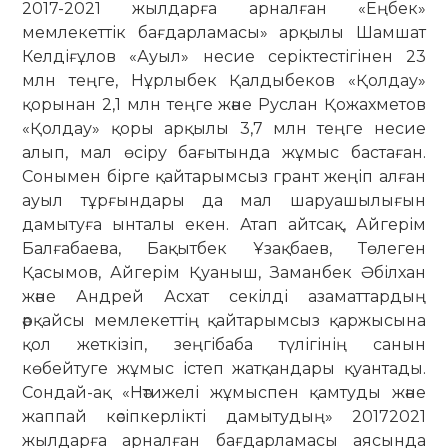
2017-2021 жылдарға арналған «Еңбек»
мемлекеттік бағдарламасы» арқылы Шамшат
Келдіғұлов «Ауыл» несие серіктестігінен 23
млн теңге, Нұрлыбек Қалдыбеков «Қолдау»
қорынан 2,1 млн теңге және Руслан Қожахметов
«Қолдау» қоры арқылы 3,7 млн теңге несие
алып, мал өсіру бағытында жұмыс бастаған.
Сонымен бірге қайтарымсыз грант жеңіп алған
ауыл тұрғындары да мал шаруашылығын
дамытуға ынталы екен. Атап айтсақ, Айгерім
Балғабаева, Бақытбек Ұзақбаев, Төлеген
Қасымов, Айгерім Қуаныш, Заманбек Әбілхан
және Андрей Асхат секілді азаматтардың
әрқайсы мемлекеттің қайтарымсыз қаржысына
қол жеткізіп, зеңгібаба түлігінің санын
көбейтуге жұмыс істеп жатқандары қуантады.
Сондай-ақ «Нәтижелі жұмыспен қамтуды және
жаппай кәсіпкерлікті дамытудың» 20172021
жылдарға арналған бағдарламасы аясында