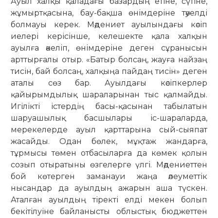
Ауыл халқы қаладағы базардың етіне, сүтіне,
жұмыртқасына, бау-бақша өнімдеріне тәуелді
болмауы керек. Мәдениет ауылындағы кәсіп
иелері керісінше, келешекте қала халқын
ауылға әкеліп, өнімдеріне деген сұранысын
арттырғалы отыр. «Батыр болсаң, жауға найзаң
тисін, бай болсаң, халқыңа пайдаң тисін» деген
аталы сөз бар. Ауылдағы кәсіпкерлер
қайырымдылық шараларынан тыс қалмайды.
Игілікті істердің басы-қасынан табылатын
шаруашылық басшылары іс-шараларда,
мерекелерде ауыл қарттарына сый-сыяпат
жасайды. Одан бөлек, мұқтаж жандарға,
тұрмысы төмен отбасыларға да көмек қолын
созып отыратыны өзгелерге үлгі. Мәдениеттен
бой көтерген заманауи жаңа әлеуметтік
нысандар да ауылдың ажарын аша түскен.
Аталған ауылдың тіректі елді мекен болып
бекітілуіне байланысты облыстық бюджеттен