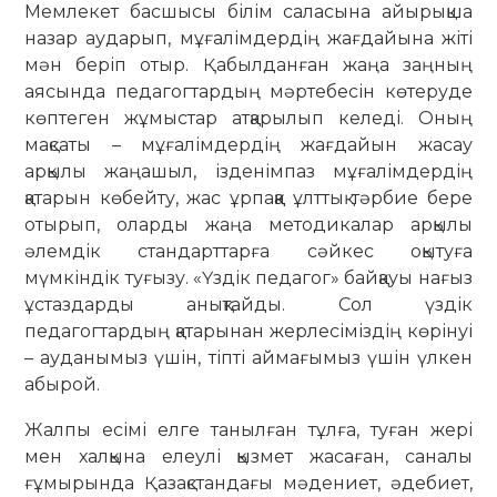
Мемлекет басшысы білім саласына айырықша
назар аударып, мұғалімдердің жағдайына жіті
мән беріп отыр. Қабылданған жаңа заңның
аясында педагогтардың мәртебесін көтеруде
көптеген жұмыстар атқарылып келеді. Оның
мақсаты – мұғалімдердің жағдайын жасау
арқылы жаңашыл, ізденімпаз мұғалімдердің
қатарын көбейту, жас ұрпаққа ұлттық тәрбие бере
отырып, оларды жаңа методикалар арқылы
әлемдік стандарттарға сәйкес оқытуға
мүмкіндік туғызу. «Үздік педагог» байқауы нағыз
ұстаздарды анықтайды. Сол үздік
педагогтардың қатарынан жерлесіміздің көрінуі
– ауданымыз үшін, тіпті аймағымыз үшін үлкен
абырой.
Жалпы есімі елге танылған тұлға, туған жері
мен халқына елеулі қызмет жасаған, саналы
ғұмырында Қазақстандағы мәдениет, әдебиет,