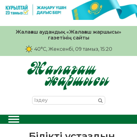
Жалағаш аудандық «Жалағаш жаршысы»
газетінің сайты
40°C
, Жексенбі, 09 тамыз, 15:20
Білікті ұстаздың