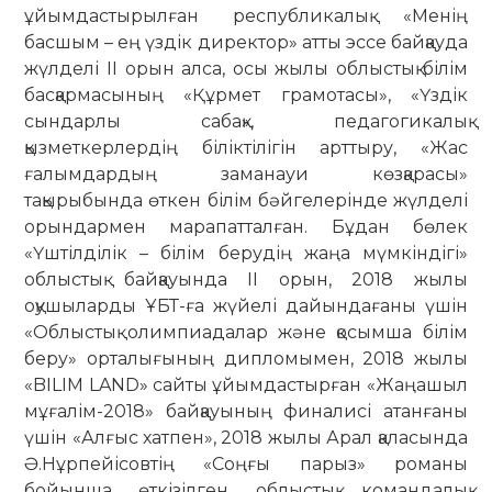
ұйымдастырылған республикалық «Менің
басшым – ең үздік директор» атты эссе байқауда
жүлделі ІІ орын алса, осы жылы облыстық білім
басқармасының «Құрмет грамотасы», «Үздік
сындарлы сабақ», педагогикалық
қызметкерлердің біліктілігін арттыру, «Жас
ғалымдардың заманауи көзқарасы»
тақырыбында өткен білім бәйгелерінде жүлделі
орындармен марапатталған. Бұдан бөлек
«Үштілділік – білім берудің жаңа мүмкіндігі»
облыстық байқауында ІІ орын, 2018 жылы
оқушыларды ҰБТ-ға жүйелі дайындағаны үшін
«Облыстық олимпиадалар және қосымша білім
беру» орталығының дипломымен, 2018 жылы
«BILIM LAND» сайты ұйымдастырған «Жаңашыл
мұғалім-2018» байқауының финалисі атанғаны
үшін «Алғыс хатпен», 2018 жылы Арал қаласында
Ә.Нұрпейісовтің «Соңғы парыз» романы
бойынша өткізілген облыстық командалық