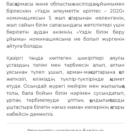
басқармасы және облыстық кәсіподақ ұйымымен
бірлескен «Үздік әлеуметтік әріптес – 2020»
номинациясын 5 жыл қатарынан иеленгенін,
жыл сайын білім саласындағы жетістіктері үшін
берілетін аудан әкімінің «Үздік білім беру
ұйымы» номинациясына ие болып жүргенін
айтуға болады.
Қазіргі таңда көптеген шәкірттері аяулы
ұстаздың тәлімі мен тәрбиесін алып, алтын
ұясынан түлеп ұшып, арман-мақсаттарына қол
жеткізіп, еліміздің түкпір-түкпірінде қызмет
етуде. Осындай жүрегі мейірім мен жылылыққа
толы, бала бойын білім нәрімен сусындатып,
ұрпақ тәрбиелеуде ұлттық құндылықтарды
ұштастыра білетін нағыз маман иелерінің қатары
көбейсін демекпіз.
Әлеуметтік желілерде бөлісіңіз: