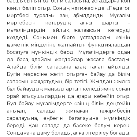
басшысының өзі білім саласына, ұстаздарға көп
көңіл бөліп отыр. Соның нәтижесінде «Педагог
мәртбесі туралы» заң қабылданды. Мұғалім
мәртебесін көтерудің алғы шарты –
мұғалімдердің айлық жалақысын көтеруді
көздеді. Сонымен бірге ұстаздарды өзінің
қызметтік міндетіне жатпайтын функциялардан
босатуға мүмкіндік берді. Мұғалімдерге одан
да басқа қолайлы жағдайлар жасала бастады.
Алайда білім сапасына қатаң талап қойылды.
Бүгін мәресіне жетіп отырған байқау да білім
сапасын жақсартудың бір тетігі. Жылдан-жылға
бұл байқаудың маңызы артып келеді және соған
орай қатысушылардың да қатары көбейіп отыр.
Бұл байқау мұғалімдерге өзінің білім деңгейін
анықтап, салада жинаған тәжірибесін
саралауына, еңбегін бағалауына мүмкіндік
береді. Қай салада да бәсеке болуы керек.
Сонда ғана даму болады, алға ілгерілеу болады.