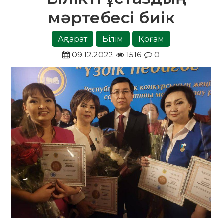
мәртебесі биік
Ақпарат
Білім
Қоғам
09.12.2022
1516
0