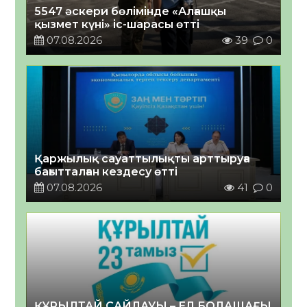
5547 әскери бөлімінде «Алғашқы
қызмет күні» іс-шарасы өтті
07.08.2026
39
0
Қаржылық сауаттылықты арттыруға
бағытталған кездесу өтті
07.08.2026
41
0
ҚҰРЫЛТАЙ САЙЛАУЫ – ЕЛ БОЛАШАҒЫ