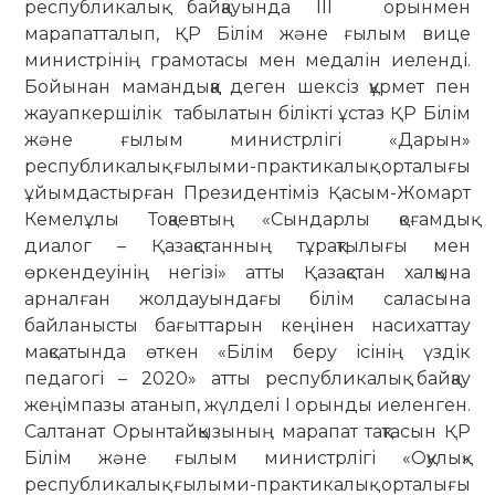
республикалық байқауында ІІІ орынмен
марапатталып, ҚР Білім және ғылым вице
министрінің грамотасы мен медалін иеленді.
Бойынан мамандыққа деген шексіз құрмет пен
жауапкершілік табылатын білікті ұстаз ҚР Білім
және ғылым министрлігі «Дарын»
республикалық ғылыми-практикалық орталығы
ұйымдастырған Президентіміз Қасым-Жомарт
Кемелұлы Тоқаевтың «Сындарлы қоғамдық
диалог – Қазақстанның тұрақтылығы мен
өркендеуінің негізі» атты Қазақстан халқына
арналған жолдауындағы білім саласына
байланысты бағыттарын кеңінен насихаттау
мақсатында өткен «Білім беру ісінің үздік
педагогі – 2020» атты республикалық байқау
жеңімпазы атанып, жүлделі І орынды иеленген.
Салтанат Орынтайқызының марапат тақтасын ҚР
Білім және ғылым министрлігі «Оқулық»
республикалық ғылыми-практикалық орталығы