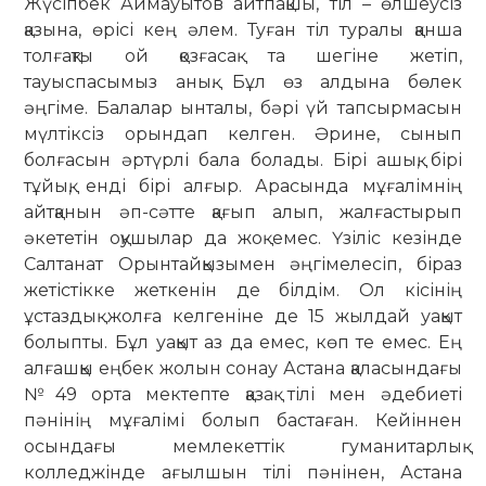
Жүсіпбек Аймауытов айтпақшы, тіл – өлшеусіз
қазына, өрісі кең әлем. Туған тіл туралы қанша
толғақты ой қозғасақ та шегіне жетіп,
тауыспасымыз анық. Бұл өз алдына бөлек
әңгіме. Балалар ынталы, бәрі үй тапсырмасын
мүлтіксіз орындап келген. Әрине, сынып
болғасын әртүрлі бала болады. Бірі ашық, бірі
тұйық, енді бірі алғыр. Арасында мұғалімнің
айтқанын әп-сәтте қағып алып, жалғастырып
әкететін оқушылар да жоқ емес. Үзіліс кезінде
Салтанат Орынтайқызымен әңгімелесіп, біраз
жетістікке жеткенін де білдім. Ол кісінің
ұстаздық жолға келгеніне де 15 жылдай уақыт
болыпты. Бұл уақыт аз да емес, көп те емес. Ең
алғашқы еңбек жолын сонау Астана қаласындағы
№49 орта мектепте қазақ тілі мен әдебиеті
пәнінің мұғалімі болып бастаған. Кейіннен
осындағы мемлекеттік гуманитарлық
колледжінде ағылшын тілі пәнінен, Астана