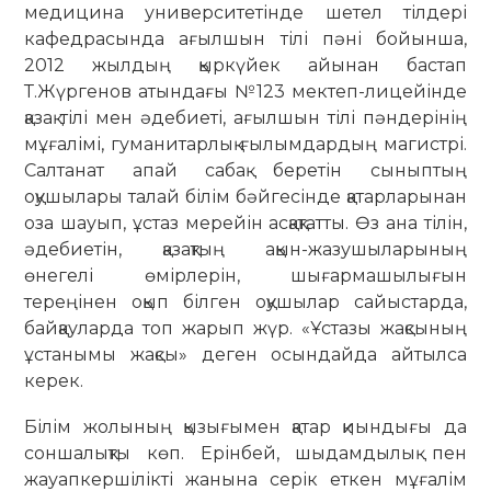
медицина университетінде шетел тілдері
кафедрасында ағылшын тілі пәні бойынша,
2012 жылдың қыркүйек айынан бастап
Т.Жүргенов атындағы №123 мектеп-лицейінде
қазақ тілі мен әдебиеті, ағылшын тілі пәндерінің
мұғалімі, гуманитарлық ғылымдардың магистрі.
Салтанат апай сабақ беретін сыныптың
оқушылары талай білім бәйгесінде қатарларынан
оза шауып, ұстаз мерейін асқақтатты. Өз ана тілін,
әдебиетін, қазақтың ақын-жазушыларының
өнегелі өмірлерін, шығармашылығын
тереңінен оқып білген оқушылар сайыстарда,
байқауларда топ жарып жүр. «Ұстазы жақсының
ұстанымы жақсы» деген осындайда айтылса
керек.
Білім жолының қызығымен қатар қиындығы да
соншалықты көп. Ерінбей, шыдамдылық пен
жауапкершілікті жанына серік еткен мұғалім