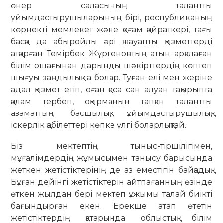
өнер саласының талантты
ұйымдастырушыларының бірі, республиканың
көрнекті мемлекет және қоғам қайраткері, тағы
басқа да абыройлы әрі жауапты қызметтерді
атқарған Темірбек Жүргеновтың атын арқалаған
білім ошағынан дарынды шәкірттердің көптеп
шығуы заңдылық та болар. Туған елі мен жеріне
адал қызмет етіп, оған қоса сан алуан тақырыпта
қалам тербеп, оқырманын тапқан талантты
азаматтың басшылық, ұйымдастырушылық,
іскерлік қабілеттері көпке үлгі боларлықтай.
Біз мектептің тыныс-тіршілігімен,
мұғалімдердің жұмысымен танысу барысында
жеткен жетістіктерінің де аз еместігін байқадық.
Бұған дейінгі жетістіктерін айтпағанның өзінде
өткен жылдан бері мектеп ұжымы талай биікті
бағындырған екен. Ерекше атап өтетін
жетістіктердің қатарында облыстық білім