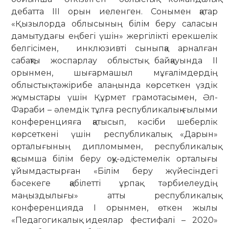
дебатта ІІІ орын иеленген. Сонымен қатар
«Қызылорда облысының білім беру саласын
дамытудағы еңбегі үшін» жергілікті ерекшелік
белгісімен, инклюзивті сыныпқа арналған
сабақты жоспарлау облыстық байқауында ІІ
орынмен, шығармашыл мұғалімдердің
облыстық тәжірибе алаңында көрсеткен үздік
жұмыстары үшін Құрмет грамотасымен, Әл-
Фараби – әлемдік тұлға республикалық-ғылыми
конференцияға қатысып, кәсіби шеберлік
көрсеткені үшін республикалық «Дарын»
орталығының дипломымен, республикалық
қосымша білім беру оқу-әдістемелік орталығы
ұйымдастырған «Білім беру жүйесіндегі
бәсекеге қабілетті ұрпақ тәрбиелеудің
маңыздылығы» атты республикалық
конференцияда І орынмен, өткен жылы
«Педагогикалық идеялар фестифалі – 2020»