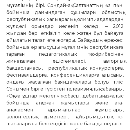
мұғалімнің бірі. Сондай-ақ Салтанаттың өз пәні
бойынша дайындаған оқушылары облыстық,
республикалық, халықаралық олимпиадалардан
жүлделі орындар иеленіп келеді. – 2012
жылдан бері өткізіліп келе жатқан бұл байқауға
қойылатын талап өте жоғары. Байқаудың ережесі
бойынша әр қатысушы мұғалімнің республикаға
тараған педагогикалық тәжірибесінен
жинақталған әдістемелері, авторлық
бағдарламасы, республикалық конкурстарға,
фестивальдарға, конференцияларға қатысқаны,
ондағы жасалған баяндамалары болуы тиіс.
Сонымен бірге түсірген телевизиялық сабақтары,
«Оқуға құштар мектеп» жобасы, дебаттық қозғалыс
бойынша атқарған жұмыстары және ата-
аналармен қарым-қатынас жұмыстары,
волонтерлық қызметтері, қайырымдылық іс-
шараларына белсенділігі және басқа да педагог