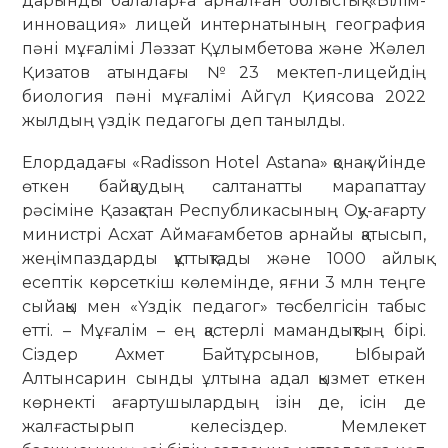
дарынды балаларға арналған облыстық «Білім-
инновация» лицей интернатының география
пәні мұғалімі Ләззат Құлымбетова және Жәлел
Қизатов атындағы №23 мектеп-лицейдің
биология пәні мұғалімі Айгүл Қиясова 2022
жылдың үздік педагогы деп танылды.
Елордадағы «Radisson Hotel Astana» қонақ үйінде
өткен байқаудың салтанатты марапаттау
рәсіміне Қазақстан Республикасының Оқу-ағарту
министрі Асхат Аймағамбетов арнайы қатысып,
жеңімпаздарды құттықтады және 1000 айлық
есептік көрсеткіш көлемінде, яғни 3 млн теңге
сыйақы мен «Үздік педагог» төсбелгісін табыс
етті. – Мұғалім – ең қастерлі мамандықтың бірі.
Сіздер Ахмет Байтұрсынов, Ыбырай
Алтынсарин сынды ұлтына адал қызмет еткен
көрнекті ағартушылардың ізін де, ісін де
жалғастырып келесіздер. Мемлекет