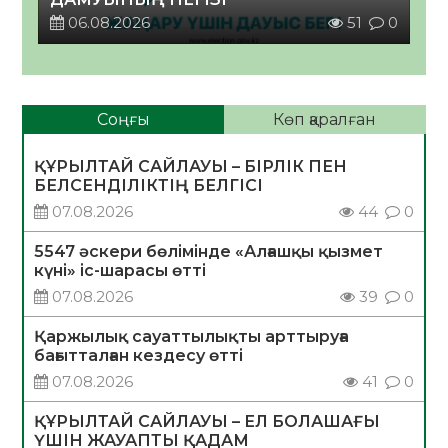
06.08.2026
51
0
Соңғы
Көп қаралған
ҚҰРЫЛТАЙ САЙЛАУЫ – БІРЛІК ПЕН
БЕЛСЕНДІЛІКТІҢ БЕЛГІСІ
07.08.2026
44
0
5547 әскери бөлімінде «Алғашқы қызмет
күні» іс-шарасы өтті
07.08.2026
39
0
Қаржылық сауаттылықты арттыруға
бағытталған кездесу өтті
07.08.2026
41
0
ҚҰРЫЛТАЙ САЙЛАУЫ – ЕЛ БОЛАШАҒЫ
ҮШІН ЖАУАПТЫ ҚАДАМ