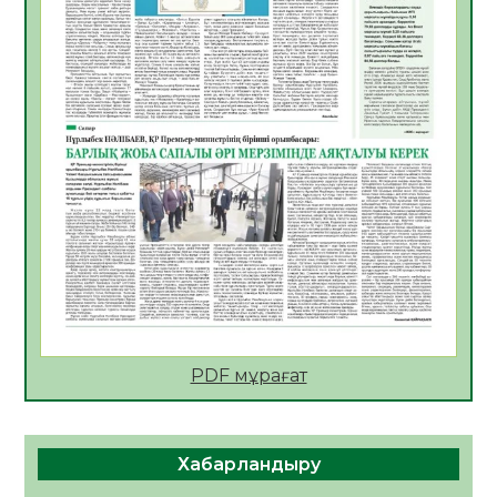
АПВ вакцинасы туралы мәлімет
06.08.2026
52
0
Open Air: Қызылорда облысы полиция
департаменті 20 мыңнан астам
көрерменнің қауіпсіздігін қамтамасыз етті
06.08.2026
64
0
ҚЫЗЫЛОРДАДА «САНАЛЫ ҰРПАҚ –
ЖАРҚЫН БОЛАШАҚ» АТТЫ КЕҢЕЙТІЛГЕН
МӘЖІЛІС ӨТТІ
05.08.2026
65
0
Қазақстан Орталық Азиядағы көшуге ең
қолайлы ел атанды
05.08.2026
67
0
PDF мұрағат
Өрт қауіпсіздігі талаптарын сақтау – әр
азаматтың міндеті
Хабарландыру
05.08.2026
69
0