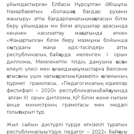
ұйымдастырған Елбасы Нұрсұлтан Әбішұлы
Назарбаевтың «Болашаққа бағдар: рухани
жаңғыру» атты бағдарламалық мақаласын білім
беру ұйымдары мн білім алушылар арасында
кеңінен насихаттау мақсатында өткен
«Жаңартылған білім беру мазмұны бойынша
оқытудағы жаңа әдіс-тәсілдер» атты
республикалық байқауда иеленген І орын
дипломы, Мемлекеттік тілдің дамуына қосқан
елеулі үлесі мен қоғамдық жұмыстарға белсене
қатысқаны үшін халықаралық «Қазақ тілі» қоғамының
Құрмет грамотасы, «Педагогикалық идеялар
фестифалі – 2020» республикалық байқауында
алған ІІІ орын дипломы, ҚР Білім және ғылым
вице министрінің грамотасы мен медалі
толықтырып тұр.
Жыл сайын дәстүрлі түрде өткізіліп тұратын
республикалық «Үздік педагог – 2022» байқауы