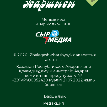
16+
Меншік иесі:
«Сыр медиа» ЖШС
© 2026 . Zhalagash-zharshysy.kz ақпараттық
агенттігі.
Қазақстан Республикасы Ақпарат және
Қоғамдық даму министрлігі,Ақпарат
комитетінің тіркеу туралы №
KZ91VPY00052420 куәлігі 21.07.2022 жылы
берілген
Басшылық
Редакция