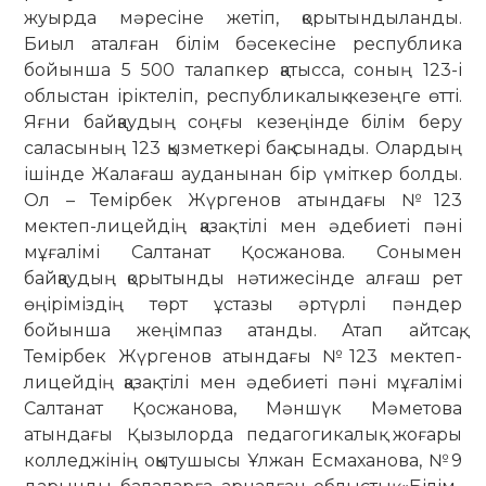
жуырда мәресіне жетіп, қорытындыланды.
Биыл аталған білім бәсекесіне республика
бойынша 5 500 талапкер қатысса, соның 123-і
облыстан іріктеліп, республикалық кезеңге өтті.
Яғни байқаудың соңғы кезеңінде білім беру
саласының 123 қызметкері бақ сынады. Олардың
ішінде Жалағаш ауданынан бір үміткер болды.
Ол – Темірбек Жүргенов атындағы №123
мектеп-лицейдің қазақ тілі мен әдебиеті пәні
мұғалімі Салтанат Қосжанова. Сонымен
байқаудың қорытынды нәтижесінде алғаш рет
өңіріміздің төрт ұстазы әртүрлі пәндер
бойынша жеңімпаз атанды. Атап айтсақ,
Темірбек Жүргенов атындағы №123 мектеп-
лицейдің қазақ тілі мен әдебиеті пәні мұғалімі
Салтанат Қосжанова, Мәншүк Мәметова
атындағы Қызылорда педагогикалық жоғары
колледжінің оқытушысы Ұлжан Есмаханова, №9