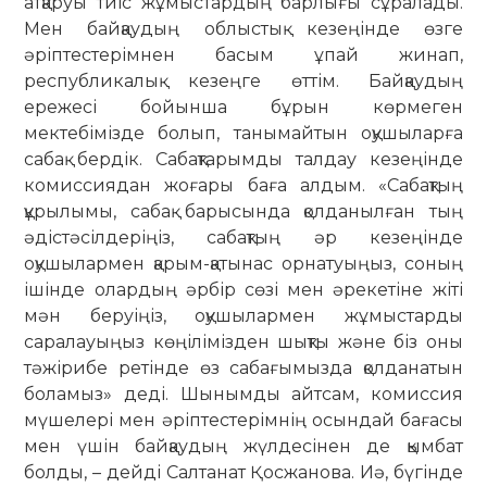
атқаруы тиіс жұмыстардың барлығы сұралады.
Мен байқаудың облыстық кезеңінде өзге
әріптестерімнен басым ұпай жинап,
республикалық кезеңге өттім. Байқаудың
ережесі бойынша бұрын көрмеген
мектебімізде болып, танымайтын оқушыларға
сабақ бердік. Сабақтарымды талдау кезеңінде
комиссиядан жоғары баға алдым. «Сабақтың
құрылымы, сабақ барысында қолданылған тың
әдістәсілдеріңіз, сабақтың әр кезеңінде
оқушылармен қарым-қатынас орнатуыңыз, соның
ішінде олардың әрбір сөзі мен әрекетіне жіті
мән беруіңіз, оқушылармен жұмыстарды
саралауыңыз көңілімізден шықты және біз оны
тәжірибе ретінде өз сабағымызда қолданатын
боламыз» деді. Шынымды айтсам, комиссия
мүшелері мен әріптестерімнің осындай бағасы
мен үшін байқаудың жүлдесінен де қымбат
болды, – дейді Салтанат Қосжанова. Иә, бүгінде