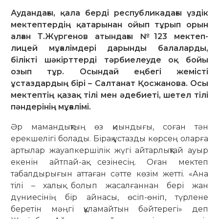
Аудандағы, қала берді республикадағы үздік
мектептердің қатарынан ойып тұрып орын
алған Т.Жүргенов атындағы №123 мектеп-
лицей мұғалімдері дарынды балаларды,
білікті шәкірттерді тәрбиелеуде оқ бойы
озып тұр. Осындай еңбегі жемісті
ұстаздардың бірі – Салтанат Қосжанова. Осы
мектептің қазақ тілі мен әдебиеті, шетел тілі
пәндерінің мұғалімі.
Әр мамандықтың өз қиындығы, соған тән
ерекшелігі болады. Бірақ ұстазды көрсең оларға
артылар жауапкершілік жүгі айтарлықтай ауыр
екенін айтпай-ақ сезінесің. Оған мектеп
табалдырығын аттаған сәтте көзім жетті. «Ана
тілі – халық болып жасалғаннан бері жан
дүниесінің бір айнасы, өсіп-өніп, түрлене
беретін мәңгі құламайтын бәйтерегі» деп