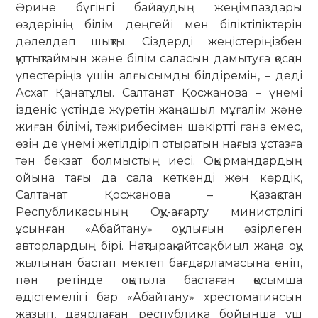
Әрине бүгінгі байқаудың жеңімпаздары
өздерінің білім деңгейі мен біліктіліктерін
дәлелдеп шықты. Сіздерді жеңістеріңізбен
құттықтаймын және білім саласын дамытуға қосқан
үлестеріңіз үшін алғысымды білдіремін, – деді
Асхат Қанатұлы. Салтанат Қосжанова – үнемі
ізденіс үстінде жүретін жаңашыл мұғалім және
жиған білімі, тәжірибесімен шәкіртті ғана емес,
өзін де үнемі жетілдіріп отыратын нағыз ұстазға
тән бекзат болмыстың иесі. Оқырмандардың
ойына тағы да сала кеткенді жөн көрдік,
Салтанат Қосжанова – Қазақстан
Республикасының Оқу-ағарту министрлігі
ұсынған «Абайтану» оқулығын әзірлеген
авторлардың бірі. Нақтырақ айтсақ, биыл жаңа оқу
жылынан бастап мектеп бағдарламасына еніп,
пән ретінде оқытыла бастаған қосымша
әдістемелігі бар «Абайтану» хрестоматиясын
жазып, даярлаған республика бойынша үш