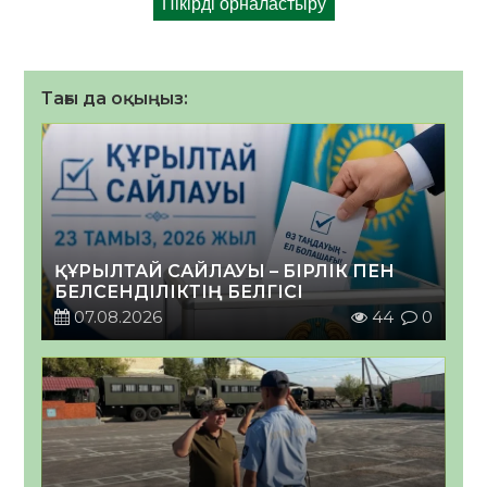
Тағы да оқыңыз:
ҚҰРЫЛТАЙ САЙЛАУЫ – БІРЛІК ПЕН
БЕЛСЕНДІЛІКТІҢ БЕЛГІСІ
07.08.2026
44
0