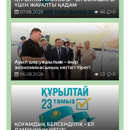
ҮШІН ЖАУАПТЫ ҚАДАМ
07.08.2026
46
0
Ауыл шаруашылығы – өңір
экономикасының негізгі тірегі
06.08.2026
53
0
ҚОҒАМДЫҚ БЕЛСЕНДІЛІК – ЕЛ
ДАМУЫНЫҢ НЕГІЗІ