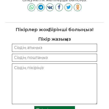
Пікірлер жоқ. Бірінші болыңыз!
Пікір жазыңыз