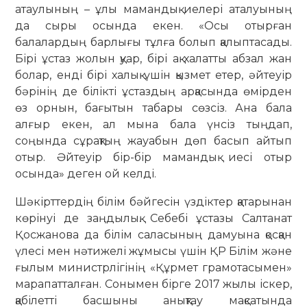
атаулының – ұлы мамандық иелері аталуының
да сыры осында екен. «Осы отырған
балалардың барлығы тұлға болып қалыптасады.
Бірі ұстаз жолын қуар, бірі ақ халатты абзал жан
болар, енді бірі халық үшін қызмет етер, әйтеуір
бәрінің де білікті ұстаздың арқасында өмірден
өз орнын, бағытын табары сөзсіз. Ана бала
алғыр екен, ал мына бала үнсіз тыңдап,
соңында сұрақтың жауабын дөп басып айтып
отыр. Әйтеуір бір-бір мамандық иесі отыр
осында» деген ой келді.
Шәкірттердің білім бәйгесін үздіктер қатарынан
көрінуі де заңдылық. Себебі ұстазы Салтанат
Қосжанова да білім саласының дамуына қосқан
үлесі мен нәтижелі жұмысы үшін ҚР Білім және
ғылым министрлігінің «Құрмет грамотасымен»
марапатталған. Сонымен бірге 2017 жылы іскер,
қабілетті басшыны анықтау мақсатында