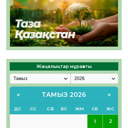
Жаңалықтар мұрағаты
ТАМЫЗ 2026
«
»
ДС
СС
СӘ
БС
ЖМ
СБ
ЖС
2
1