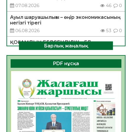
07.08.2026
46
0
Ауыл шаруашылығы – өңір экономикасының
негізгі тірегі
06.08.2026
53
0
ҚОҒАМДЫҚ БЕЛСЕНДІЛІК – ЕЛ
Барлық жаңалық
ДАМУЫНЫҢ НЕГІЗІ
06.08.2026
51
0
PDF нұсқа
ҚҰРЫЛТАЙ САЙЛАУЫ – БОЛАШАҚҚА
БАСТАР ЖАУАПТЫ ТАҢДАУ
06.08.2026
53
0
Инфекциялық ауруларға қарсы иммундау
жұмыстарының тиімділігі
06.08.2026
55
0
Көкжөтел ауруы туралы
06.08.2026
53
0