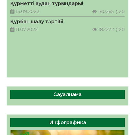
Құрметті аудан тұрғындары!
Руслан Рүстемұлы облыс әкімінің
кеңесшісі болып тағайындалды
15.09.2022
180265
0
05.08.2026
64
0
Құрбан шалу тәртібі
11.07.2022
182272
0
Сауалнама
Инфографика