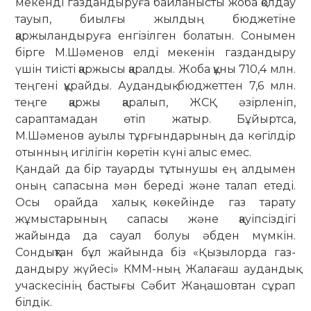
мекенді газдандыруға байланысты жоба қолдау
тауып, биылғы жылдың бюджетіне
қаржыландыруға енгі­зілген болатын. Сонымен
бірге М.Шәменов елді мекенін газдандыру
үшін тиісті қаржысы қаралды. Жоба құны 710,4 млн.
теңгені құрайды. Аудандық бюджеттен 7,6 млн.
теңге қаржы қаралып, ЖСҚ әзірленіп,
сараптамадан өтіп жатыр. Бұйыртса,
М.Шәменов ауылы тұрғындарының да көгілдір
отынның игілігін көретін күні алыс емес.
Қандай да бір тауарды тұты­ну­шы ең алдымен
оның сапасына мән береді және талап етеді.
Осы орайда халық көкейінде газ тарату
жұмыстарының сапасы және қауіпсіздігі
жайында да сауал болуы әбден мүмкін.
Сондықтан бұл жайында біз «Қызылорда газ­
дандыру жүйесі» КММ-ның Жалағаш аудандық
учаскесінің бастығы Сә­бит Жаңашовтан сұрап
білдік.