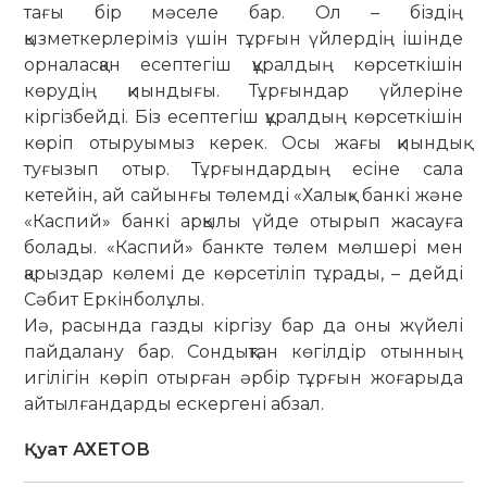
тағы бір мәселе бар. Ол – біздің
қызметкерлеріміз үшін тұрғын үйлердің ішінде
орна­лас­қан есептегіш құралдың көр­сеткішін
көрудің қиындығы. Тұр­ғындар үйлеріне
кіргізбейді. Біз есеп­тегіш құралдың көрсеткішін
көріп отыруымыз керек. Осы жағы қиындық
туғызып отыр. Тұрғын­дар­дың есіне сала
кетейін, ай сайын­ғы төлемді «Халық» банкі және
«Кас­пий» банкі арқылы үйде оты­рып жасауға
болады. «Каспий» банкте төлем мөлшері мен
қарыздар көлемі де көрсетіліп тұрады, – дейді
Сәбит Еркінболұлы.
Иә, расында газды кіргізу бар да оны жүйелі
пайдалану бар. Сон­дықтан көгілдір отынның
игілі­гін көріп отырған әрбір тұрғын жоға­ры­да
айтылғандарды ескергені аб­зал.
Қуат АХЕТОВ