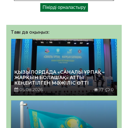
Тағы да оқыңыз:
ҚЫЗЫЛОРДАДА «САНАЛЫ ҰРПАҚ –
ЖАРҚЫН БОЛАШАҚ» АТТЫ
КЕҢЕЙТІЛГЕН МӘЖІЛІС ӨТТІ
05.08.2026
17
0