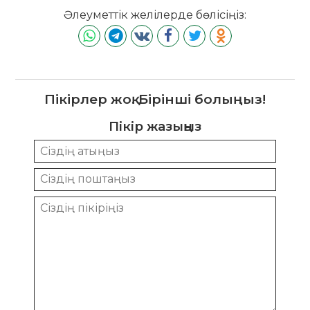
Әлеуметтік желілерде бөлісіңіз:
Пікірлер жоқ. Бірінші болыңыз!
Пікір жазыңыз