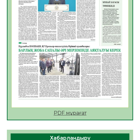
ҚҰРЫЛТАЙ САЙЛАУЫ – БІРЛІК ПЕН
ЖАУАПКЕРШІЛІККЕ БАСТАЙТЫН ҚАДАМ
05.08.2026
24
0
Мектептен – Ұлттық ұлан сапына
04.08.2026
34
0
Үкіметтік емес ұйымдарға арналған
сыйлықақы конкурсына өтінім қабылдау
басталды
04.08.2026
38
0
Үкіметте Президенттің отандық тауарды
қолдау жөніндегі тапсырмаларының
жүзеге асырылу барысы қаралуда
04.08.2026
38
0
PDF мұрағат
Жазғы лагерьде оқушылармен
профилактикалық кездесу өтті
04.08.2026
47
0
Хабарландыру