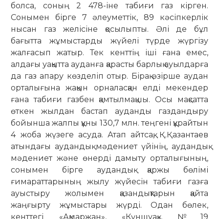
болса, соның 2 478-іне табиғи газ кірген.
Сонымен бірге 7 әлеуметтік, 89 кәсіпкерлік
нысан газ желісіне қосылыпты. Әлі де бұл
бағытта жұмыстарды жүйелі түрде жүргізу
жалғасып жатыр. Тек кенттің іші ғана емес,
алдағы уақытта ауданға қарасты барлық ауылдарға
да газ апару көзделіп отыр. Бірақ әзірше аудан
орталығына жақын орналасқан елді мекендер
ғана табиғи газбен қамтылмақшы. Осы мақсатта
өткен жылдан бастап ауданды газдандыру
бойынша жалпы құны 130,7 млн. теңгені құрайтын
4 жоба жүзеге асуда. Атап айтсақ, Қ.Қазантаев
атындағы аудандық мәдениет үйінің, аудандық
мәдениет және өнерді дамыту орталығының,
сонымен бірге аудандық қаржы бөлімі
ғимараттарының жылу жүйесін табиғи газға
ауыстыру жолымен қазандықтарын қайта
жаңғырту жұмыстары жүрді. Одан бөлек,
кенттегі «Ақмаржан», «Күншуақ», №19