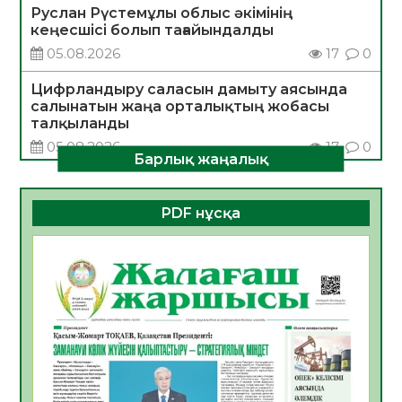
Руслан Рүстемұлы облыс әкімінің
кеңесшісі болып тағайындалды
05.08.2026
17
0
Цифрландыру саласын дамыту аясында
салынатын жаңа орталықтың жобасы
талқыланды
05.08.2026
17
0
Барлық жаңалық
Алғашқы цифрлық жасанды интеллект
құралдарының таныстырылымы өтті
PDF нұсқа
05.08.2026
18
0
Қазақстандықтардың 72,3%-ы жаңа
Құрылтай үшін дауыс беруге дайын
05.08.2026
19
0
ӘРБІР ДАУЫС – ҚОҒАМ ДАМУЫНА
ҚОСЫЛҒАН ҮЛЕС
05.08.2026
26
0