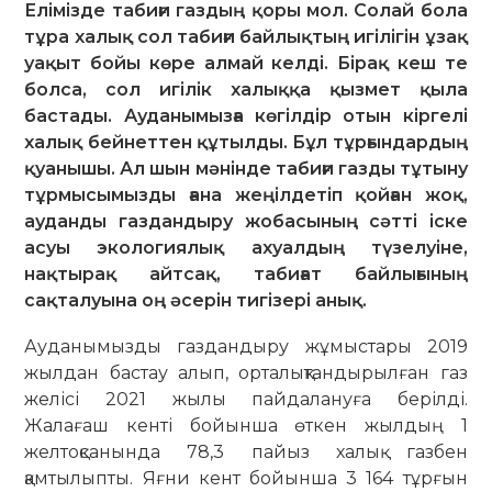
Елімізде табиғи газдың қоры мол. Солай бола
тұра халық сол табиғи байлықтың игілігін ұзақ
уақыт бойы көре алмай келді. Бірақ кеш те
болса, сол игілік халыққа қызмет қыла
бастады. Ауданымызға көгілдір отын кіргелі
халық бейнеттен құтылды. Бұл тұрғындардың
қуанышы. Ал шын мәнінде табиғи газды тұтыну
тұрмысымызды ғана жеңілдетіп қойған жоқ,
ауданды газдандыру жобасының сәтті іске
асуы экологиялық ахуалдың түзелуіне,
нақтырақ айтсақ, табиғат байлығының
сақталуына оң әсерін тигізері анық.
Ауданымызды газдандыру жұ­мыс­тары 2019
жылдан бастау алып, орталықтандырылған газ
желісі 2021 жылы пайдалануға берілді.
Жалағаш кенті бойынша өткен жылдың 1
желтоқсанында 78,3 пайыз халық газбен
қамтылыпты. Яғни кент бойынша 3 164 тұрғын