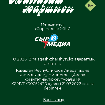
16+
Меншік иесі:
«Сыр медиа» ЖШС
© 2026 . Zhalagash-zharshysy.kz ақпараттық
агенттігі.
Қазақстан Республикасы Ақпарат және
Қоғамдық даму министрлігі,Ақпарат
комитетінің тіркеу туралы №
KZ91VPY00052420 куәлігі 21.07.2022 жылы
берілген
Басшылық