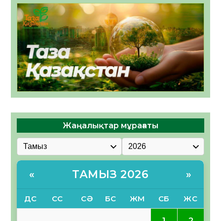
Жаңалықтар мұрағаты
ТАМЫЗ 2026
«
»
ДС
СС
СӘ
БС
ЖМ
СБ
ЖС
1
2