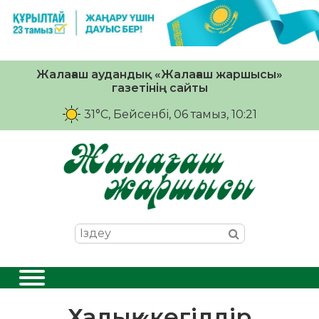
Жалағаш аудандық «Жалағаш жаршысы»
газетінің сайты
31°C
, Бейсенбі, 06 тамыз, 10:21
Халық «көгілдір