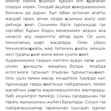
электр көзіне қосылып тұруын жіті қадағалап
отыруы керек. Сондай-ақ, үйде қазандық пешінің
болғаны да дұрыс. Бұл табан астынан апатты
жағдай орын алған кезде қосымша жылу көзі
ретінде қажет. Сонымен бірге тұрғындар газ
кіргізбес бұрын біздің мекемемен алдын ала
кеңесіп алу керектігін айтар едім. Ол үшін
техникалық шарт жасалады. Оған үйдің
техникалық құжаты, жер телімінің құжаты, меншік
иесі туралы құжат және жеке куәлік қажет.
Ауданымызға газдың келгені ау­дан халқы үшін
үлкен қуанышты жаңалық болды. Алайда
игілігімізге тұтынып отырған тұрмыстық қажет­
тілік үшін төлем жасау міндетіміз. Қазірде көп
тұрғындар газды қаже­тінше пайдаланып, төлем
жасайтын уақытта жауапкершіліктен жалта­рады.
Көбі кешіктіріп төлейді. Соның салдарынан газ
тарату жұмысының жүйесі бұзылады. Сосын газ
пайда­ланушылар тарапынан туын­дап тұрған