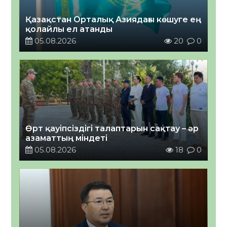
Қазақстан Орталық Азиядағы көшуге ең
қолайлы ел атанды
05.08.2026
20
0
Өрт қауіпсіздігі талаптарын сақтау – әр
азаматтың міндеті
05.08.2026
18
0