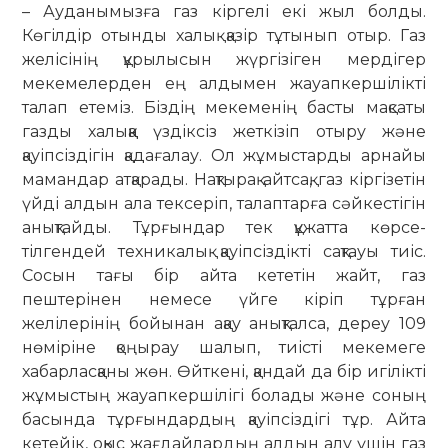
– Ауданымызға газ кіргелі екі жыл болды.
Көгілдір отынды халық қазір тұтынып отыр. Газ
желісінің құрылысын жүргізіген мерді­гер
мекемелерден ең алдымен жауап­кершілікті
талап етеміз. Біздің мекеменің басты мақсаты
газды халыққа үздіксіз жеткізіп отыру және
қауіпсіздігін қадағалау. Ол жұмыстарды арнайы
мамандар атқарады. Нақтырақ айтсақ, газ кіргізетін
үйді алдын ала тексеріп, талаптарға сәйкестігін
анық­тайды. Тұрғындар тек құжатта көрсе­
тілгендей техникалық қауіпсіз­дікті сақтауы тиіс.
Сосын тағы бір айта кететін жайт, газ
пештерінен немесе үйге кіріп тұрған
желілерінің бойынан ақау анықталса, дереу 109
нөміріне қоңырау шалып, тиісті мекемеге
хабарласқаны жөн. Өйткені, қандай да бір игілікті
жұмыстың жауапкершілігі болады және соның
басында тұрғындардың қауіпсіздігі тұр. Айта
кетейік, оқыс жағдайлардың алдын алу үшін газ