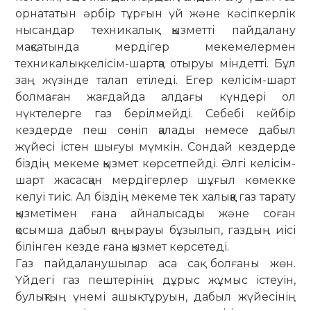
орнататын әрбір тұрғын үй және кәсіпкерлік
нысандар техникалық қызметті пайдалану
мақсатында мердігер мекемелермен
техникалық келісім-шартқа отыруы міндетті. Бұл
заң жүзінде талап етіледі. Егер келісім-шарт
болмаған жағдайда алдағы күндері ол
нүктелерге газ берілмейді. Себебі кейбір
кездерде пеш сөніп қалады немесе дабыл
жүйесі істен шығуы мүмкін. Сондай кездерде
біздің мекеме қызмет көрсетпейді. Әлгі келісім-
шарт жа­сас­қан мердігерлер шұғыл кө­мекке
келуі тиіс. Ал біздің ме­кеме тек халыққа газ тарату
қыз­метімен ғана айналысады және соған
қосымша дабыл қоңырауы бұзылып, газдың иісі
білінген кезде ғана қызмет көрсетеді.
Газ пайдаланушылар аса сақ болғаны жөн.
Үйдегі газ пештерінің дұрыс жұмыс істеуін,
булықтың үнемі ашық тұруын, дабыл жүйесінің