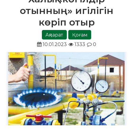
отынның» игілігін
көріп отыр
Ақпарат
Қоғам
10.01.2023
1333
0