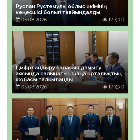
Руслан Рүстемұлы облыс әкімінің
кеңесшісі болып тағайындалды
05.08.2026
17
0
Цифрландыру саласын дамыту
аясында салынатын жаңа орталықтың
жобасы талқыланды
05.08.2026
17
0