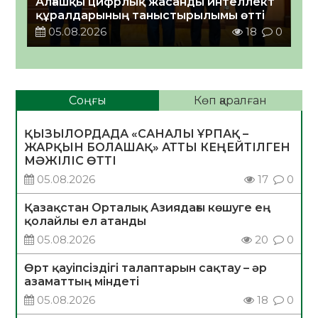
Алғашқы цифрлық жасанды интеллект
құралдарының таныстырылымы өтті
05.08.2026
18
0
Соңғы
Көп қаралған
ҚЫЗЫЛОРДАДА «САНАЛЫ ҰРПАҚ –
ЖАРҚЫН БОЛАШАҚ» АТТЫ КЕҢЕЙТІЛГЕН
МӘЖІЛІС ӨТТІ
05.08.2026
17
0
Қазақстан Орталық Азиядағы көшуге ең
қолайлы ел атанды
05.08.2026
20
0
Өрт қауіпсіздігі талаптарын сақтау – әр
азаматтың міндеті
05.08.2026
18
0