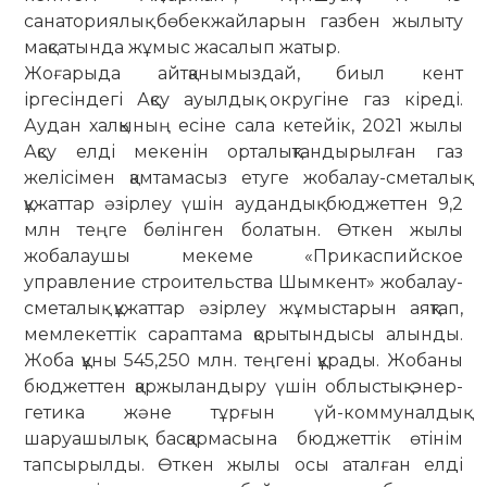
санаториялық бөбекжайларын газбен жылыту
мақсатында жұмыс жасалып жатыр.
Жоғарыда айтқанымыздай, би­ыл кент
іргесіндегі Ақсу ауылдық окру­­гіне газ кіреді.
Аудан халқының есіне сала кетейік, 2021 жылы
Ақсу елді мекенін орталықтандырылған газ
желісімен қамтамасыз етуге жобалау-сметалық
құжаттар әзір­леу үшін аудандық бюджеттен 9,2
млн теңге бөлінген болатын. Өткен жылы
жобалаушы мекеме «Прикаспийское
управление строи­тельства Шымкент» жобалау-
сметалық құжаттар әзірлеу жұ­мыс­­тарын аяқтап,
мемлекеттік са­раптама қорытындысы алынды.
Жоба құны 545,250 млн. теңгені құрады. Жобаны
бюджеттен қар­жы­ландыру үшін облыстық энер­­
гетика және тұрғын үй-ком­муналдық
шаруашылық бас­қар­ма­сына бюд­жеттік өтінім
тапсырылды. Өткен жылы осы аталған елді