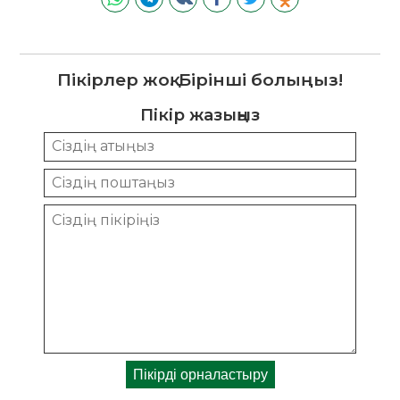
Пікірлер жоқ. Бірінші болыңыз!
Пікір жазыңыз