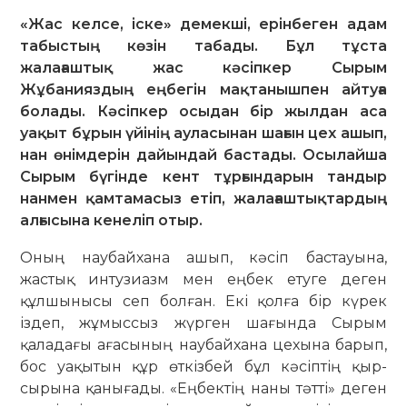
«Жас келсе, іске» демекші, ерінбеген адам
табыстың көзін табады. Бұл тұста
жалағаштық жас кәсіпкер Сырым
Жұбанияздың еңбегін мақтанышпен айтуға
болады. Кәсіпкер осыдан бір жылдан аса
уақыт бұрын үйінің ауласынан шағын цех ашып,
нан өнімдерін дайындай бастады. Осылайша
Сырым бүгінде кент тұрғындарын тандыр
нанмен қамтамасыз етіп, жалағаштықтардың
алғысына кенеліп отыр.
Оның наубайхана ашып, кәсіп бастауына,
жастық интузиазм мен еңбек етуге деген
құлшынысы сеп болған. Екі қолға бір күрек
іздеп, жұмыссыз жүрген шағында Сырым
қаладағы ағасының наубайхана цехына барып,
бос уақытын құр өткізбей бұл кәсіптің қыр-
сырына қанығады. «Еңбектің наны тәтті» деген