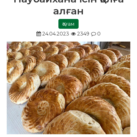
алған
Қоғам
24.04.2023
2349
0