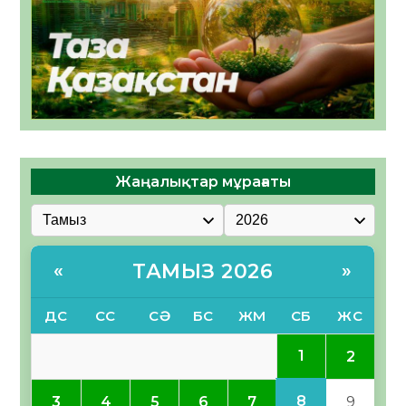
Жаңалықтар мұрағаты
ТАМЫЗ 2026
«
»
ДС
СС
СӘ
БС
ЖМ
СБ
ЖС
1
2
8
3
4
5
6
7
9