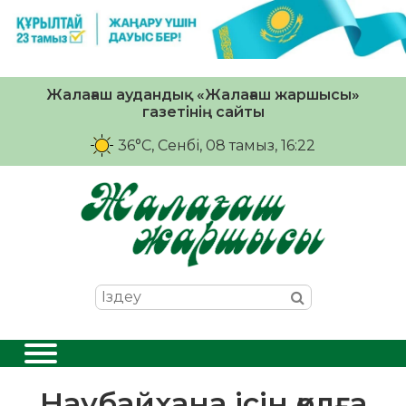
Жалағаш аудандық «Жалағаш жаршысы»
газетінің сайты
36°C
, Сенбі, 08 тамыз, 16:22
Наубайхана ісін қолға