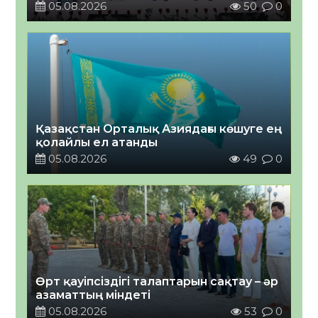
05.08.2026
50
0
Қазақстан Орталық Азиядағы көшуге ең
қолайлы ел атанды
05.08.2026
49
0
Өрт қауіпсіздігі талаптарын сақтау – әр
азаматтың міндеті
05.08.2026
53
0