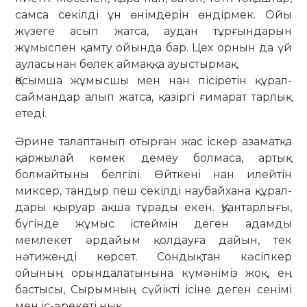
самса секілді ұн өнім­де­рін өндірмек. Ойы
жүзеге асып жатса, аудан тұрғындарын
жұмыспен қамту ойында бар. Цех орнын да үй
ауласынан бөлек аймаққа ауыс­тырмақ.
Қосымша жұмысшы мен нан пі­сі­ретін құрал-
саймандар алып жатса, қазіргі ғимарат тарлық
етеді.
Әрине талаптанып отырған жас іскер аза­матқа
қаржылай көмек демеу бол­­маса, артық
болмайтыны бел­гілі. Өйткені нан илейтін
миксер, тандыр пеш секілді наубайхана құ­рал­
дары қыруар ақша тұрады екен. Қуан­тар­лығы,
бүгінде жұмыс істеймін деген адамды
мемлекет әрдайым қол­дауға дайын, тек
нәтижеңді көр­сет. Сондықтан кәсіпкер
ойының орын­­далатынына күмәніміз жоқ, ең
бас­тысы, Сырымның сүйікті ісіне деген сенімі
мен іс-әрекеті нық.