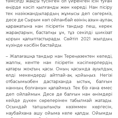
тәмсілді жақсы түсінген ол үйренген ісін туған
өңірде кәсіп қыл­ғанды жөн көреді. Нан пісіру
тек нәзікжандылардың жұмысы деп сө­гер­міз,
десе де Сырым көп ойлан­бай өзінің азын-аулақ
қара­жатына нан пісіретін тандыр пеш, керек
жа­рақ­тарын, бас­тапқы ұн, тұз секілді шикізат
қорын қалыптастырады. Сөйтіп 2021 жыл­дың
күзінде кәсібін бастайды.
– Жалағашқа тандыр нан Терең­өзектен келеді,
жалпы, кентте нан пісіретін кәсіпкерлердің
қатары жоқ­тың қасы. Оның қасында ауылдық
елді мекендерді айтпай-ақ қойыңыз. Негізі
отбасымызбен дас­тарханда ыстық, балғын
нанның бол­ғанын қалаймыз. Тек біз ғана емес
деп ойлаймын. Десе де балғын нан өнім­­дері
кейде дүкен сөрелерінен табыл­май жатады.
Осындай тап­шы­лықты көзіммен көргесін,
наубай­хана ашу ойыма келе қалды. Ойымды