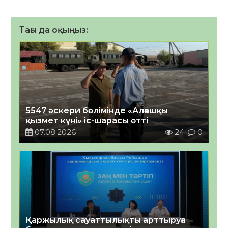
Тағы да оқыңыз:
5547 әскери бөлімінде «Алғашқы
қызмет күні» іс-шарасы өтті
07.08.2026
24
0
Қаржылық сауаттылықты арттыруға