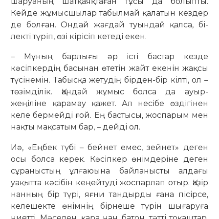
шаруаның шатқаяқтаған тұсы да болыпты.
Кейде жұмысшылар та­был­май қалатын кездер
де болған. Ондай жағдай туындай қалса, бі­
лекті түріп, өзі кірісіп кетеді екен.
– Мұның барлығы әр істі бастар кезде
кәсіпкердің басынан өтетін жайт екенін жақсы
түсінемін. Табыс­қа жетудің бірден-бір кілті, ол –
төзім­ділік. Қандай жұмыс болса да ауыр-
жеңіліне қарамау қажет. Ал несібе өздігінен
келе бермейді ғой. Ең бас­тысы, жоспарым мен
нақты мақ­са­тым бар, – дейді ол.
Иә, «Еңбек түбі – бейнет емес, зейнет» деген
осы болса керек. Кәсіпкер өнімдеріне деген
сұраныстың ұлғаюына байла­нысты алдағы
уақытта кәсібін кеңей­туді жоспарлап отыр. Қазір
нанның бір түрі, яғни тан­дырды ғана пісірсе,
келе­шекте өнімнің бірнеше түрін шығаруға
ниетті. Мәселен, қара нан, батон, тәтті тоқаштар,