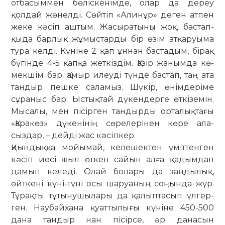
от­басыммен бөліскенімде, олар да дереу
қолдай жөнелді. Сөйтіп «Али­нұр» деген атпен
жеке кәсіп аштым. Жасыратыны жоқ, бас­тап­
қыда бар­лық жұмыстарды бір өзім ат­қа­руы­ма
тура келді. Күніне 2 қап ұннан бас­тадым, бірақ
бүгінде 4-5 қапқа жеткіздім. Қазір жанымда кө­
мекшім бар. Қамыр илеуді түнде бастап, таң ата
тандыр пешке сала­мыз. Шүкір, өнімдеріме
сұраныс бар. Ыстықтай дүкендерге өткіземін.
Мы­салы, мен пісірген тандырды орта­лықтағы
«Қаракөз» дүкенінің сөре­лерінен көре ала­­
сыздар, – дейді жас кәсіпкер.
Қиындыққа мойымай, келешек­тен үміттенген
кәсіп иесі жыл өткен сайын алға қадымдап
дамып келеді. Олай болары да заңдылық,
өйткені күні-түні осы шаруаның соңында жүр.
Тұрақты тұтынушылары да қалып­тасып үлгер­
ген. Наубайхана қуаттылығы күніне 450-500
дана тандыр нан пісірсе, әр данасын