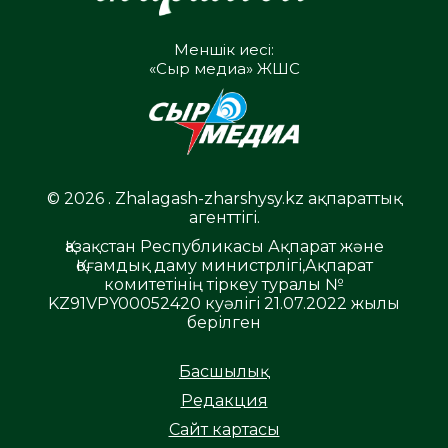
Меншік иесі:
«Сыр медиа» ЖШС
© 2026 . Zhalagash-zharshysy.kz ақпараттық
агенттігі.
Қазақстан Республикасы Ақпарат және
Қоғамдық даму министрлігі,Ақпарат
комитетінің тіркеу туралы №
KZ91VPY00052420 куәлігі 21.07.2022 жылы
берілген
Басшылық
Редакция
Сайт картасы