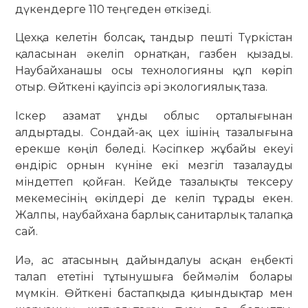
дүкендерге 110 теңгеден өткізеді.
Цехқа келетін болсақ, тандыр пешті Түркістан
қаласынан әкеліп ор­­натқан, газбен қызады.
Наубай­ха­нашы осы технологияны құп көріп
отыр. Өйткені қауіпсіз әрі эко­ло­гия­лық таза.
Іскер азамат ұнды облыс орта­лығынан
алдыртады. Сондай-ақ цех ішінің тазалығына
ерекше көңіл бөледі. Кәсіпкер жұбайы екеуі
өндіріс орнын күніне екі мезгіл тазалауды
міндеттеп қойған. Кейде тазалықты тексеру
мекемесінің өкілдері де келіп тұрады екен.
Жалпы, наубайхана барлық санитарлық талапқа
сай.
Иә, ас атасының дайындалуы асқан еңбекті
талап ететіні тұты­нушыға беймәлім болары
мүмкін. Өйткені бастапқыда қиындықтар мен