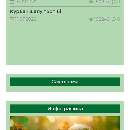
15.09.2022
180243
0
05.08.2026
48
0
Құрбан шалу тәртібі
11.07.2022
182249
0
Сауалнама
Инфографика