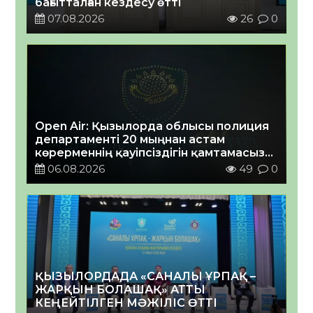
бағытталған кездесу өтті
07.08.2026
26
0
Open Air: Қызылорда облысы полиция
департаменті 20 мыңнан астам
көрерменнің қауіпсіздігін қамтамасыз
етті
06.08.2026
49
0
ҚЫЗЫЛОРДАДА «САНАЛЫ ҰРПАҚ –
ЖАРҚЫН БОЛАШАҚ» АТТЫ
КЕҢЕЙТІЛГЕН МӘЖІЛІС ӨТТІ