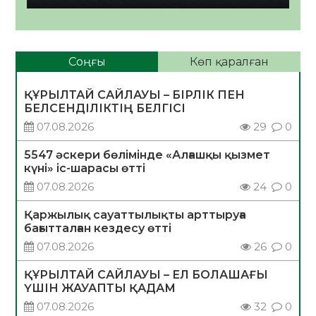
Соңғы
Көп қаралған
ҚҰРЫЛТАЙ САЙЛАУЫ – БІРЛІК ПЕН
БЕЛСЕНДІЛІКТІҢ БЕЛГІСІ
07.08.2026
29
0
5547 әскери бөлімінде «Алғашқы қызмет
күні» іс-шарасы өтті
07.08.2026
24
0
Қаржылық сауаттылықты арттыруға
бағытталған кездесу өтті
07.08.2026
26
0
ҚҰРЫЛТАЙ САЙЛАУЫ – ЕЛ БОЛАШАҒЫ
ҮШІН ЖАУАПТЫ ҚАДАМ
07.08.2026
32
0