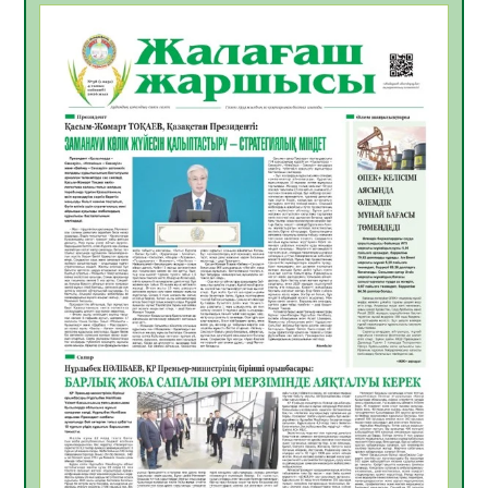
Қазақстандықтардың 72,3%-ы жаңа
Құрылтай үшін дауыс беруге дайын
05.08.2026
21
0
ӘРБІР ДАУЫС – ҚОҒАМ ДАМУЫНА
ҚОСЫЛҒАН ҮЛЕС
05.08.2026
27
0
ҚҰРЫЛТАЙ САЙЛАУЫ – БІРЛІК ПЕН
ЖАУАПКЕРШІЛІККЕ БАСТАЙТЫН ҚАДАМ
05.08.2026
26
0
Мектептен – Ұлттық ұлан сапына
04.08.2026
36
0
Үкіметтік емес ұйымдарға арналған
сыйлықақы конкурсына өтінім қабылдау
басталды
04.08.2026
40
0