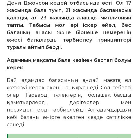
Дени Джонсон кедей отбасында өсті. Ол 17
жасында бала туып, 21 жасында баспанасыз
қалады, ал 23 жасында алғашқы миллионын
тапты. Табысы мол әрі іскер әйел, бес
баланың анасы және бірнеше немеренің
әжесі балаларды тәрбиелеу принциптері
туралы айтып берді.
Адамның мақсаты бала кезінен бастап болуы
керек
Бай адамдар баласының қандай мақсатқа қол
жеткізуі керек екенін анық түсінеді. Сол себепті
олар Гарвард түлектерін, болашақ басшы
қызметкерлерді, дәрігерлер мен
президенттерді тәрбиелейді. Ал адамдардың
көбі баланы өмірге әкелген кезде сәттілікке
сенеді.