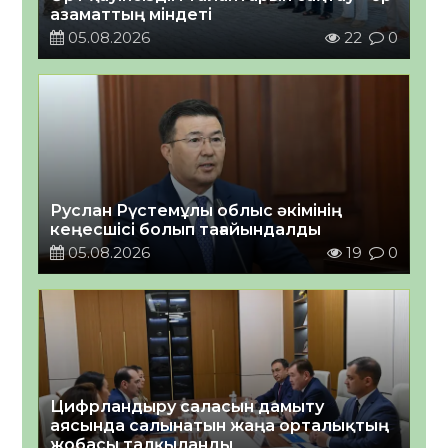
азаматтың міндеті
05.08.2026
22
0
Руслан Рүстемұлы облыс әкімінің
кеңесшісі болып тағайындалды
05.08.2026
19
0
Цифрландыру саласын дамыту
аясында салынатын жаңа орталықтың
жобасы талқыланды