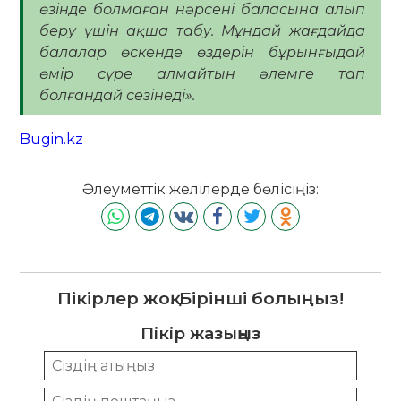
өзінде болмаған нәрсені баласына алып
беру үшін ақша табу. Мұндай жағдайда
балалар өскенде өздерін бұрынғыдай
өмір сүре алмайтын әлемге тап
болғандай сезінеді».
Bugin.kz
Әлеуметтік желілерде бөлісіңіз:
Пікірлер жоқ. Бірінші болыңыз!
Пікір жазыңыз