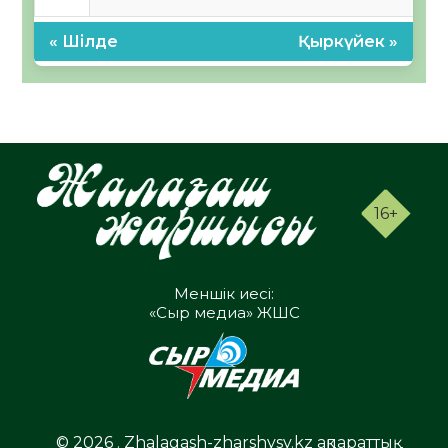
« Шілде
Қыркүйек »
16+
Меншік иесі:
«Сыр медиа» ЖШС
© 2026 . Zhalagash-zharshysy.kz ақпараттық