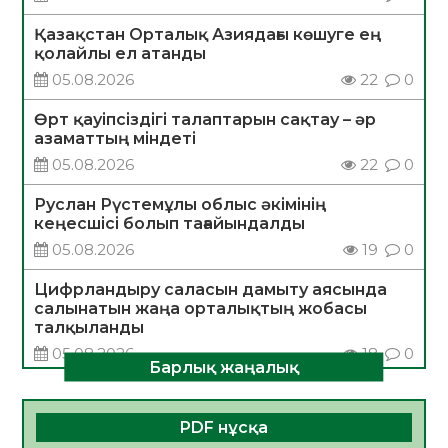
Қазақстан Орталық Азиядағы көшуге ең
қолайлы ел атанды
05.08.2026
22
0
Өрт қауіпсіздігі талаптарын сақтау – әр
азаматтың міндеті
05.08.2026
22
0
Руслан Рүстемұлы облыс әкімінің
кеңесшісі болып тағайындалды
05.08.2026
19
0
Цифрландыру саласын дамыту аясында
салынатын жаңа орталықтың жобасы
талқыланды
05.08.2026
18
0
Барлық жаңалық
Алғашқы цифрлық жасанды интеллект
құралдарының таныстырылымы өтті
PDF нұсқа
05.08.2026
19
0