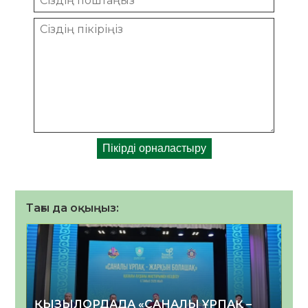
Тағы да оқыңыз:
ҚЫЗЫЛОРДАДА «САНАЛЫ ҰРПАҚ –