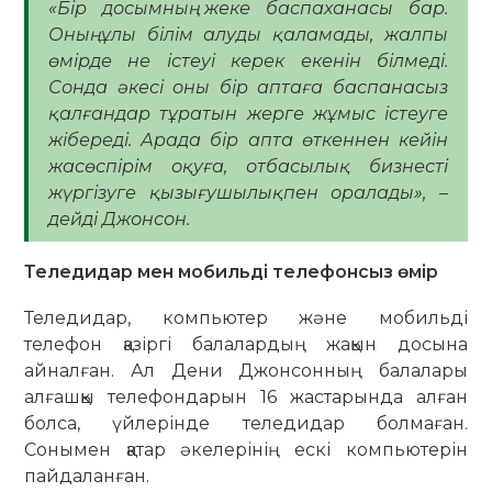
«Бір досымның жеке баспаханасы бар.
Оның ұлы білім алуды қаламады, жалпы
өмірде не істеуі керек екенін білмеді.
Сонда әкесі оны бір аптаға баспанасыз
қалғандар тұратын жерге жұмыс істеуге
жібереді. Арада бір апта өткеннен кейін
жасөспірім оқуға, отбасылық бизнесті
жүргізуге қызығушылықпен оралады», –
дейді Джонсон.
Теледидар мен мобильді телефонсыз өмір
Теледидар, компьютер және мобильді
телефон қазіргі балалардың жақын досына
айналған. Ал Дени Джонсонның балалары
алғашқы телефондарын 16 жастарында алған
болса, үйлерінде теледидар болмаған.
Сонымен қатар әкелерінің ескі компьютерін
пайдаланған.