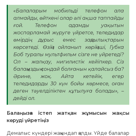
«Балаларым мобильді телефон ала
алмайды, өйткені олар әлі ақша таппайды
ғой. Телефон адамды уақытын
жоспарламай жүруге үйретсе, теледидар
өмірдің дұрыс емес заңдылықтарын
көрсетеді. Өзіңіз ойланып көріңізші, Губка
Боб туралы мультфильм сізге не үйретеді?
Ол – жалқау, нигилистік кейіпкер. Сіз
балаңыздың сондай болғанын қалайсыз ба?
Әрине, жоқ. Айта кетейік, егер
теледидарды 30 күн бойы көрмесе, оған
деген тәуелділіктен құтылуға болады», –
дейді ол.
Балаңызға істеп жатқан жұмысын жақсы
көруді үйретіңіз
Демалыс күндері жақындап қалды. Үйде балалар