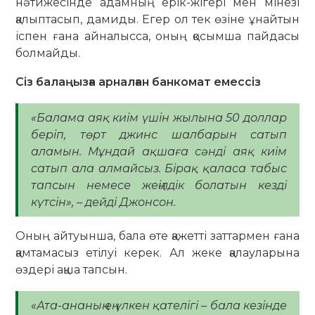
нәтижесінде адамның ерік-жігері мен мінезі
қалыптасып, дамиды. Егер ол тек өзіне ұнайтын
іспен ғана айналысса, оның қосымша пайдасы
болмайды.
Сіз балаңызға арналған банкомат емессіз
«Балама аяқ киім үшін жылына 50 доллар
беріп, төрт джинс шалбарын сатып
аламын. Мұндай ақшаға сәнді аяқ киім
сатып ала алмайсыз. Бірақ қаласа табыс
тапсын немесе жеңілдік болатын кезді
күтсін», – дейді Джонсон.
Оның айтуынша, бала өте қажетті заттармен ғана
қамтамасыз етілуі керек. Ал жеке қалауларына
өздері ақша тапсын.
«Ата-ананың ең үлкен қателігі – бала кезінде