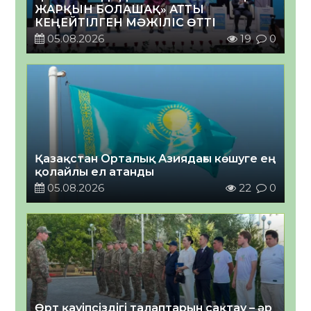
ЖАРҚЫН БОЛАШАҚ» АТТЫ
КЕҢЕЙТІЛГЕН МӘЖІЛІС ӨТТІ
05.08.2026
19
0
Қазақстан Орталық Азиядағы көшуге ең
қолайлы ел атанды
05.08.2026
22
0
Өрт қауіпсіздігі талаптарын сақтау – әр