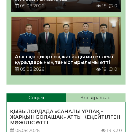
05.08.2026
18
0
Алғашқы цифрлық жасанды интеллект
құралдарының таныстырылымы өтті
05.08.2026
19
0
Соңғы
Көп қаралған
ҚЫЗЫЛОРДАДА «САНАЛЫ ҰРПАҚ –
ЖАРҚЫН БОЛАШАҚ» АТТЫ КЕҢЕЙТІЛГЕН
МӘЖІЛІС ӨТТІ
05.08.2026
19
0