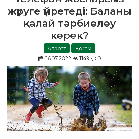
жүруге үйретеді: Баланы
қалай тәрбиелеу
керек?
Ақпарат
Қоғам
06.07.2022
1149
0