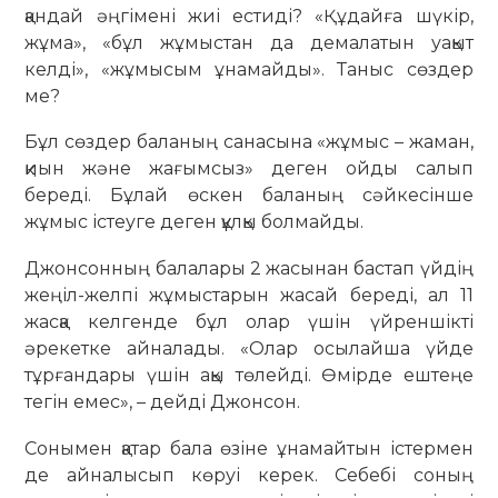
қандай әңгімені жиі естиді? «Құдайға шүкір,
жұма», «бұл жұмыстан да демалатын уақыт
келді», «жұмысым ұнамайды». Таныс сөздер
ме?
Бұл сөздер баланың санасына «жұмыс – жаман,
қиын және жағымсыз» деген ойды салып
береді. Бұлай өскен баланың сәйкесінше
жұмыс істеуге деген құлқы болмайды.
Джонсонның балалары 2 жасынан бастап үйдің
жеңіл-желпі жұмыстарын жасай береді, ал 11
жасқа келгенде бұл олар үшін үйреншікті
әрекетке айналады. «Олар осылайша үйде
тұрғандары үшін ақы төлейді. Өмірде ештеңе
тегін емес», – дейді Джонсон.
Сонымен қатар бала өзіне ұнамайтын істермен
де айналысып көруі керек. Себебі соның