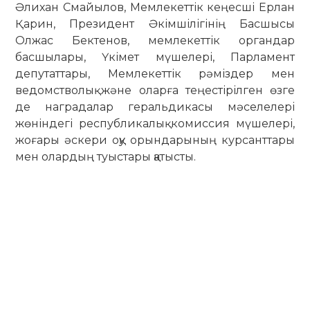
Әлихан Смайылов, Мемлекеттік кеңесші Ерлан
Қарин, Президент Әкімшілігінің Басшысы
Олжас Бектенов, мемлекеттік органдар
басшылары, Үкімет мүшелері, Парламент
депутаттары, Мемлекеттік рәміздер мен
ведомстволық және оларға теңестірілген өзге
де наградалар геральдикасы мәселелері
жөніндегі республикалық комиссия мүшелері,
жоғары әскери оқу орындарының курсанттары
мен олардың туыстары қатысты.