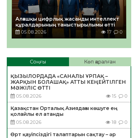
Алғашқы цифрлық жасанды интеллект
құралдарының таныстырылымы өтті
05.08.2026
17
0
Соңғы
Көп қаралған
ҚЫЗЫЛОРДАДА «САНАЛЫ ҰРПАҚ –
ЖАРҚЫН БОЛАШАҚ» АТТЫ КЕҢЕЙТІЛГЕН
МӘЖІЛІС ӨТТІ
05.08.2026
15
0
Қазақстан Орталық Азиядағы көшуге ең
қолайлы ел атанды
05.08.2026
18
0
Өрт қауіпсіздігі талаптарын сақтау – әр