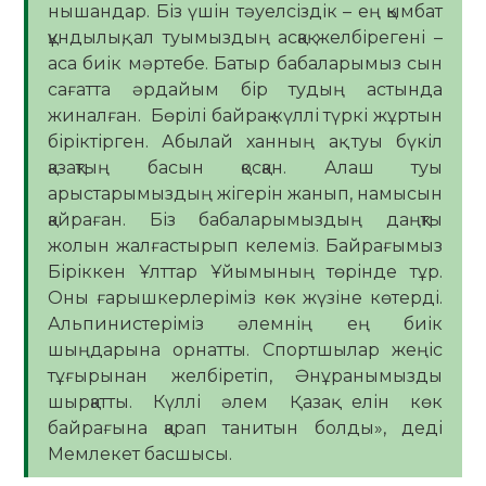
нышандар. Біз үшін тәуелсіздік – ең қымбат
құндылық, ал туымыздың асқақ желбірегені –
аса биік мәртебе. Батыр бабаларымыз сын
сағатта әрдайым бір тудың астында
жиналған. Бөрілі байрақ күллі түркі жұртын
біріктірген. Абылай ханның ақ туы бүкіл
қазақтың басын қосқан. Алаш туы
арыстарымыздың жігерін жанып, намысын
қайраған. Біз бабаларымыздың даңқты
жолын жалғастырып келеміз. Байрағымыз
Біріккен Ұлттар Ұйымының төрінде тұр.
Оны ғарышкерлеріміз көк жүзіне көтерді.
Альпинистеріміз әлемнің ең биік
шыңдарына орнатты. Спортшылар жеңіс
тұғырынан желбіретіп, Әнұранымызды
шырқатты. Күллі әлем Қазақ елін көк
байрағына қарап танитын болды», деді
Мемлекет басшысы.