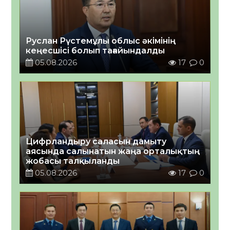
Руслан Рүстемұлы облыс әкімінің
кеңесшісі болып тағайындалды
05.08.2026
17
0
Цифрландыру саласын дамыту
аясында салынатын жаңа орталықтың
жобасы талқыланды
05.08.2026
17
0