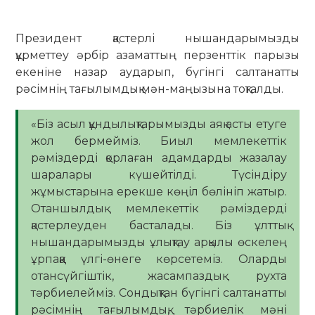
Президент қастерлі нышандарымызды
құрметтеу әрбір азаматтың перзенттік парызы
екеніне назар аударып, бүгінгі салтанатты
рәсімнің тағылымдық мән-маңызына тоқталды.
«Біз асыл құндылықтарымызды аяқ асты етуге
жол бермейміз. Биыл мемлекеттік
рәміздерді қорлаған адамдарды жазалау
шаралары күшейтілді. Түсіндіру
жұмыстарына ерекше көңіл бөлініп жатыр.
Отаншылдық мемлекеттік рәміздерді
қастерлеуден басталады. Біз ұлттық
нышандарымызды ұлықтау арқылы өскелең
ұрпаққа үлгі-өнеге көрсетеміз. Оларды
отансүйгіштік, жасампаздық рухта
тәрбиелейміз. Сондықтан бүгінгі салтанатты
рәсімнің тағылымдық, тәрбиелік мәні