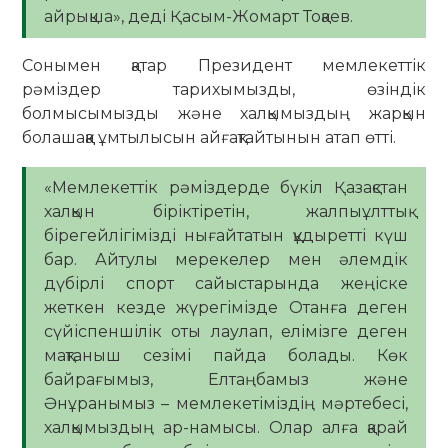
айрықша», деді Қасым-Жомарт Тоқаев.
Сонымен қатар Президент мемлекеттік
рәміздер тарихымызды, өзіндік
болмысымызды және халқымыздың жарқын
болашаққа ұмтылысын айғақтайтынын атап өтті.
«Мемлекеттік рәміздерде бүкіл Қазақстан
халқын біріктіретін, жалпыұлттық
бірегейлігімізді нығайтатын құдыретті күш
бар. Айтулы мерекелер мен әлемдік
дүбірлі спорт сайыстарында жеңіске
жеткен кезде жүрегімізде Отанға деген
сүйіспеншілік оты лаулап, елімізге деген
мақтаныш сезімі пайда болады. Көк
байрағымыз, Елтаңбамыз және
Әнұранымыз – мемлекетіміздің мәртебесі,
халқымыздың ар-намысы. Олар алға қарай