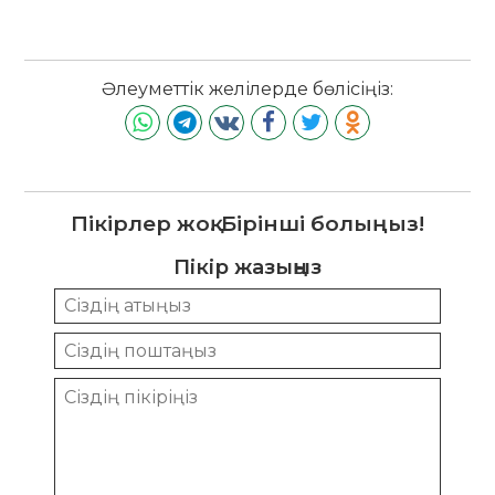
Әлеуметтік желілерде бөлісіңіз:
Пікірлер жоқ. Бірінші болыңыз!
Пікір жазыңыз