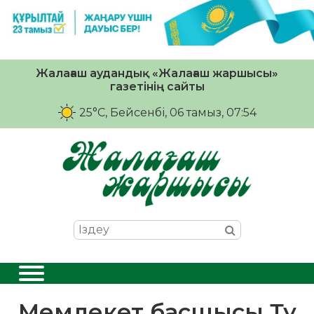
Жалағаш аудандық «Жалағаш жаршысы»
газетінің сайты
25°C
, Бейсенбі, 06 тамыз, 07:54
Мемлекет басшысы Ту