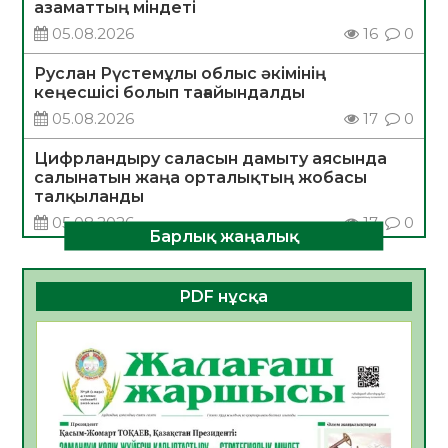
азаматтың міндеті
05.08.2026
16
0
Руслан Рүстемұлы облыс әкімінің
кеңесшісі болып тағайындалды
05.08.2026
17
0
Цифрландыру саласын дамыту аясында
салынатын жаңа орталықтың жобасы
талқыланды
05.08.2026
17
0
Барлық жаңалық
Алғашқы цифрлық жасанды интеллект
құралдарының таныстырылымы өтті
PDF нұсқа
05.08.2026
17
0
Қазақстандықтардың 72,3%-ы жаңа
Құрылтай үшін дауыс беруге дайын
05.08.2026
18
0
ӘРБІР ДАУЫС – ҚОҒАМ ДАМУЫНА