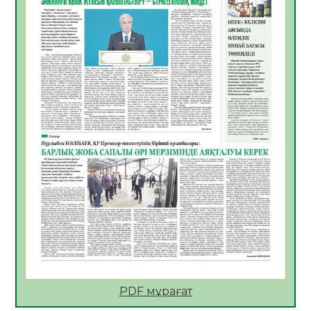
ҚОСЫЛҒАН ҮЛЕС
05.08.2026
25
0
ҚҰРЫЛТАЙ САЙЛАУЫ – БІРЛІК ПЕН
ЖАУАПКЕРШІЛІККЕ БАСТАЙТЫН ҚАДАМ
05.08.2026
24
0
Мектептен – Ұлттық ұлан сапына
04.08.2026
34
0
Үкіметтік емес ұйымдарға арналған
сыйлықақы конкурсына өтінім қабылдау
басталды
04.08.2026
38
0
Үкіметте Президенттің отандық тауарды
қолдау жөніндегі тапсырмаларының
жүзеге асырылу барысы қаралуда
04.08.2026
37
0
PDF мұрағат
Жазғы лагерьде оқушылармен
профилактикалық кездесу өтті