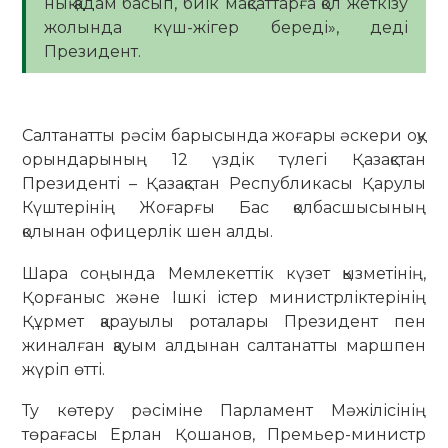
нық қадам басып, биік мақсаттарға қол жеткізу
жолында күш-жігер береді», деді
Президент.
Салтанатты рәсім барысында жоғары әскери оқу
орындарының 12 үздік түлегі Қазақстан
Президенті – Қазақстан Республикасы Қарулы
Күштерінің Жоғарғы Бас қолбасшысының
қолынан офицерлік шен алды.
Шара соңында Мемлекеттік күзет қызметінің,
Қорғаныс және Ішкі істер министрліктерінің
Құрмет қарауылы роталары Президент пен
жиналған қауым алдынан салтанатты маршпен
жүріп өтті.
Ту көтеру рәсіміне Парламент Мәжілісінің
төрағасы Ерлан Қошанов, Премьер-министр