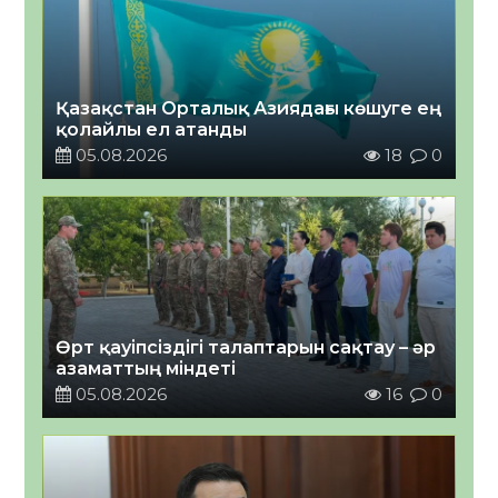
Қазақстан Орталық Азиядағы көшуге ең
қолайлы ел атанды
05.08.2026
18
0
Өрт қауіпсіздігі талаптарын сақтау – әр
азаматтың міндеті
05.08.2026
16
0