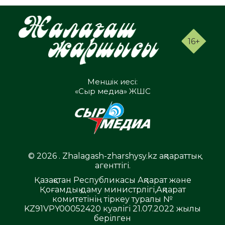
16+
Меншік иесі:
«Сыр медиа» ЖШС
© 2026 . Zhalagash-zharshysy.kz ақпараттық
агенттігі.
Қазақстан Республикасы Ақпарат және
Қоғамдық даму министрлігі,Ақпарат
комитетінің тіркеу туралы №
KZ91VPY00052420 куәлігі 21.07.2022 жылы
берілген