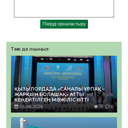
Тағы да оқыңыз:
ҚЫЗЫЛОРДАДА «САНАЛЫ ҰРПАҚ –
ЖАРҚЫН БОЛАШАҚ» АТТЫ
КЕҢЕЙТІЛГЕН МӘЖІЛІС ӨТТІ
05.08.2026
15
0