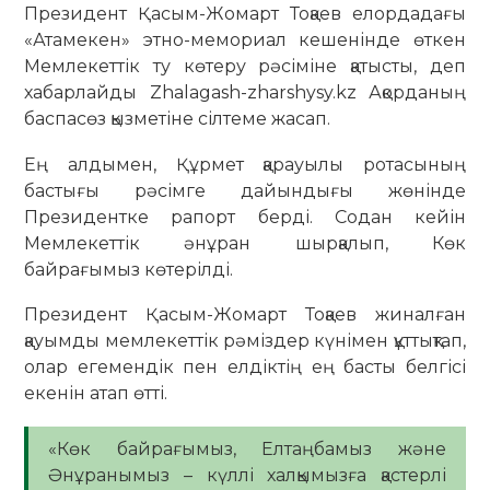
Президент Қасым-Жомарт Тоқаев елордадағы
«Атамекен» этно-мемориал кешенінде өткен
Мемлекеттік ту көтеру рәсіміне қатысты, деп
хабарлайды Zhalagash-zharshysy.kz Ақорданың
баспасөз қызметіне сілтеме жасап.
Ең алдымен, Құрмет қарауылы ротасының
бастығы рәсімге дайындығы жөнінде
Президентке рапорт берді. Содан кейін
Мемлекеттік әнұран шырқалып, Көк
байрағымыз көтерілді.
Президент Қасым-Жомарт Тоқаев жиналған
қауымды мемлекеттік рәміздер күнімен құттықтап,
олар егемендік пен елдіктің ең басты белгісі
екенін атап өтті.
«Көк байрағымыз, Елтаңбамыз және
Әнұранымыз – күллі халқымызға қастерлі