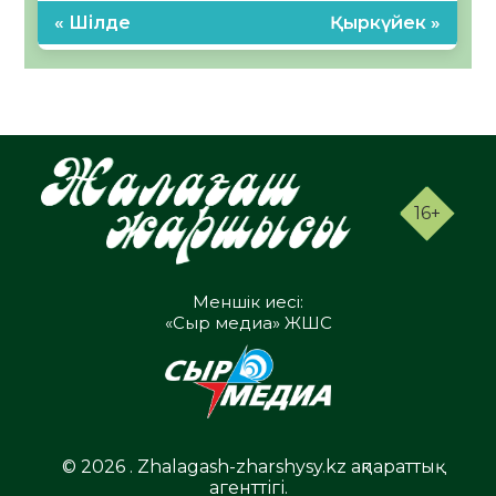
« Шілде
Қыркүйек »
16+
Меншік иесі:
«Сыр медиа» ЖШС
© 2026 . Zhalagash-zharshysy.kz ақпараттық
агенттігі.