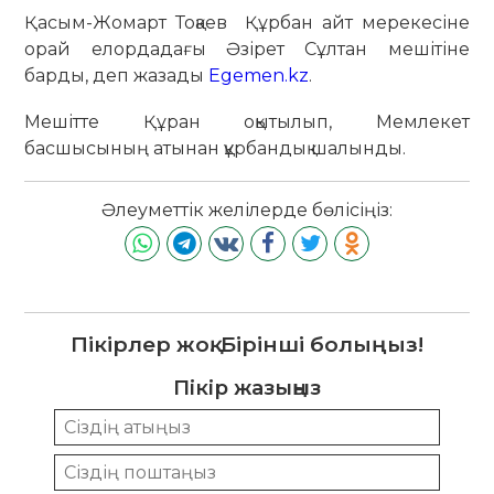
Қасым-Жомарт Тоқаев Құрбан айт мерекесіне
орай елордадағы Әзірет Сұлтан мешітіне
барды, деп жазады
Egemen.kz
.
Мешітте Құран оқытылып, Мемлекет
басшысының атынан құрбандық шалынды.
Әлеуметтік желілерде бөлісіңіз:
Пікірлер жоқ. Бірінші болыңыз!
Пікір жазыңыз