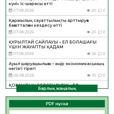
күні» іс-шарасы өтті
07.08.2026
20
0
Қаржылық сауаттылықты арттыруға
бағытталған кездесу өтті
07.08.2026
20
0
ҚҰРЫЛТАЙ САЙЛАУЫ – ЕЛ БОЛАШАҒЫ
ҮШІН ЖАУАПТЫ ҚАДАМ
07.08.2026
26
0
Ауыл шаруашылығы – өңір экономикасының
негізгі тірегі
06.08.2026
35
0
ҚОҒАМДЫҚ БЕЛСЕНДІЛІК – ЕЛ
Барлық жаңалық
ДАМУЫНЫҢ НЕГІЗІ
06.08.2026
32
0
PDF нұсқа
ҚҰРЫЛТАЙ САЙЛАУЫ – БОЛАШАҚҚА
БАСТАР ЖАУАПТЫ ТАҢДАУ