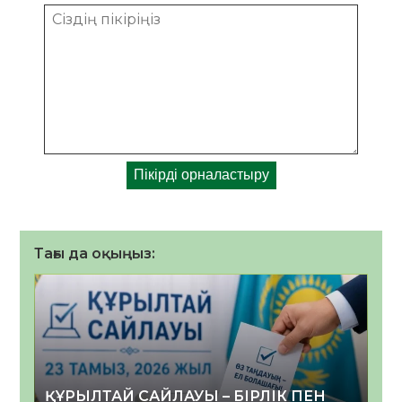
Тағы да оқыңыз:
ҚҰРЫЛТАЙ САЙЛАУЫ – БІРЛІК ПЕН