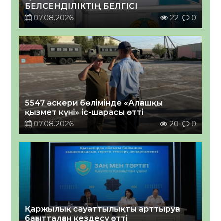
БЕЛСЕНДІЛІКТІҢ БЕЛГІСІ
07.08.2026
22
0
5547 әскери бөлімінде «Алғашқы
қызмет күні» іс-шарасы өтті
07.08.2026
20
0
Қаржылық сауаттылықты арттыруға
бағытталған кездесу өтті