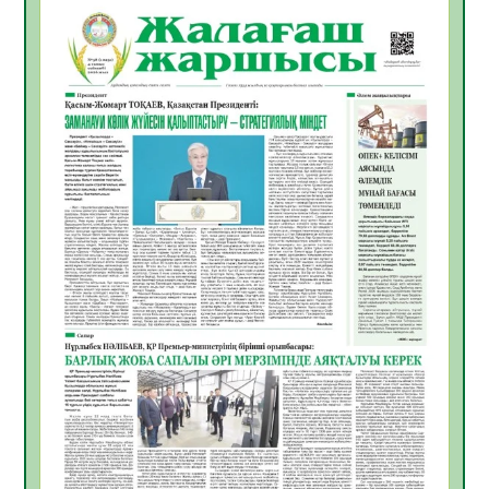
06.08.2026
35
0
Инфекциялық ауруларға қарсы иммундау
жұмыстарының тиімділігі
06.08.2026
36
0
Көкжөтел ауруы туралы
06.08.2026
33
0
АПВ вакцинасы туралы мәлімет
06.08.2026
33
0
Open Air: Қызылорда облысы полиция
департаменті 20 мыңнан астам
көрерменнің қауіпсіздігін қамтамасыз етті
06.08.2026
45
0
ҚЫЗЫЛОРДАДА «САНАЛЫ ҰРПАҚ –
ЖАРҚЫН БОЛАШАҚ» АТТЫ КЕҢЕЙТІЛГЕН
МӘЖІЛІС ӨТТІ
05.08.2026
45
0