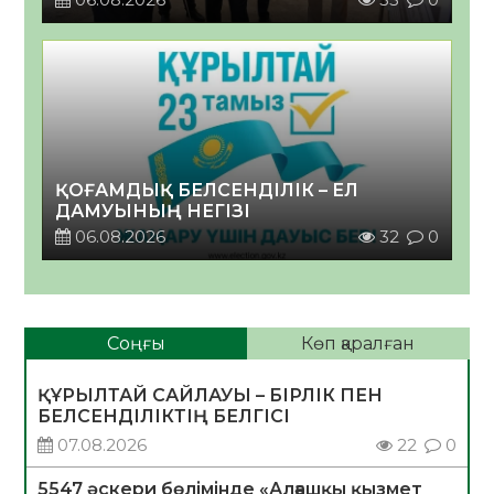
ҚОҒАМДЫҚ БЕЛСЕНДІЛІК – ЕЛ
ДАМУЫНЫҢ НЕГІЗІ
06.08.2026
32
0
Соңғы
Көп қаралған
ҚҰРЫЛТАЙ САЙЛАУЫ – БІРЛІК ПЕН
БЕЛСЕНДІЛІКТІҢ БЕЛГІСІ
07.08.2026
22
0
5547 әскери бөлімінде «Алғашқы қызмет