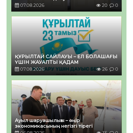
07.08.2026
20
0
ҚҰРЫЛТАЙ САЙЛАУЫ – ЕЛ БОЛАШАҒЫ
ҮШІН ЖАУАПТЫ ҚАДАМ
07.08.2026
26
0
Ауыл шаруашылығы – өңір
экономикасының негізгі тірегі
06.08.2026
35
0