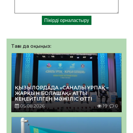
Тағы да оқыңыз:
ҚЫЗЫЛОРДАДА «САНАЛЫ ҰРПАҚ –
ЖАРҚЫН БОЛАШАҚ» АТТЫ
КЕҢЕЙТІЛГЕН МӘЖІЛІС ӨТТІ
05.08.2026
19
0