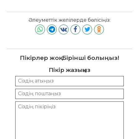
Әлеуметтік желілерде бөлісіңіз:
Пікірлер жоқ. Бірінші болыңыз!
Пікір жазыңыз