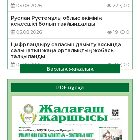
05.08.2026
22
0
Руслан Рүстемұлы облыс әкімінің
кеңесшісі болып тағайындалды
05.08.2026
19
0
Цифрландыру саласын дамыту аясында
салынатын жаңа орталықтың жобасы
талқыланды
05.08.2026
18
0
Барлық жаңалық
Алғашқы цифрлық жасанды интеллект
құралдарының таныстырылымы өтті
PDF нұсқа
05.08.2026
19
0
Қазақстандықтардың 72,3%-ы жаңа
Құрылтай үшін дауыс беруге дайын
05.08.2026
21
0
ӘРБІР ДАУЫС – ҚОҒАМ ДАМУЫНА
ҚОСЫЛҒАН ҮЛЕС