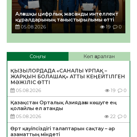
Алғашқы цифрлық жасанды интеллект
құралдарының таныстырылымы өтті
05.08.2026
19
0
Соңғы
Көп қаралған
ҚЫЗЫЛОРДАДА «САНАЛЫ ҰРПАҚ –
ЖАРҚЫН БОЛАШАҚ» АТТЫ КЕҢЕЙТІЛГЕН
МӘЖІЛІС ӨТТІ
05.08.2026
19
0
Қазақстан Орталық Азиядағы көшуге ең
қолайлы ел атанды
05.08.2026
22
0
Өрт қауіпсіздігі талаптарын сақтау – әр
азаматтың міндеті