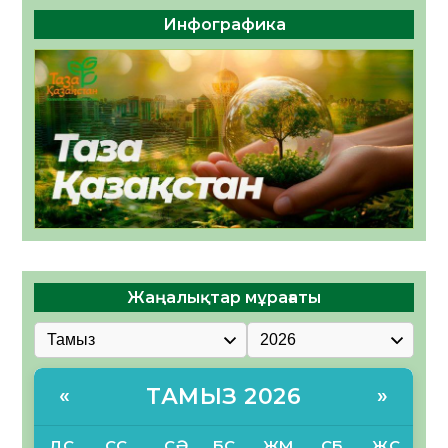
Инфографика
Жаңалықтар мұрағаты
ТАМЫЗ 2026
«
»
ДС
СС
СӘ
БС
ЖМ
СБ
ЖС