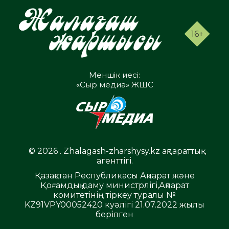
16+
Меншік иесі:
«Сыр медиа» ЖШС
© 2026 . Zhalagash-zharshysy.kz ақпараттық
агенттігі.
Қазақстан Республикасы Ақпарат және
Қоғамдық даму министрлігі,Ақпарат
комитетінің тіркеу туралы №
KZ91VPY00052420 куәлігі 21.07.2022 жылы
берілген