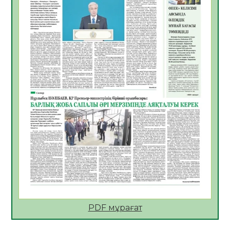
05.08.2026
27
0
ҚҰРЫЛТАЙ САЙЛАУЫ – БІРЛІК ПЕН
ЖАУАПКЕРШІЛІККЕ БАСТАЙТЫН ҚАДАМ
05.08.2026
26
0
Мектептен – Ұлттық ұлан сапына
04.08.2026
36
0
Үкіметтік емес ұйымдарға арналған
сыйлықақы конкурсына өтінім қабылдау
басталды
04.08.2026
40
0
Үкіметте Президенттің отандық тауарды
қолдау жөніндегі тапсырмаларының
жүзеге асырылу барысы қаралуда
04.08.2026
39
0
PDF мұрағат
Жазғы лагерьде оқушылармен
профилактикалық кездесу өтті