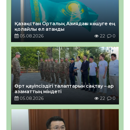
Қазақстан Орталық Азиядағы көшуге ең
қолайлы ел атанды
05.08.2026
22
0
Өрт қауіпсіздігі талаптарын сақтау – әр
азаматтың міндеті
05.08.2026
22
0