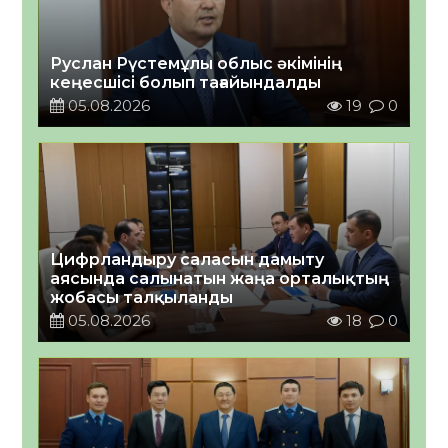
Руслан Рүстемұлы облыс әкімінің
кеңесшісі болып тағайындалды
05.08.2026
19
0
Цифрландыру саласын дамыту
аясында салынатын жаңа орталықтың
жобасы талқыланды
05.08.2026
18
0