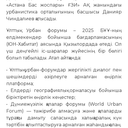
«Астана Бас жоспары» ҒЗИ» АҚ жанындағы
урбанистика орталығының басшысы Данияр
Чиндалиев қатысады.
Ұлттық Урбан форумы – 2025 БҰҰ-ның
елдімекендер бойынша бағдарламасының
(ЮН-Хабитат) аясында Қызылордада өтеді. Ол
үш деңгейлі іс-шаралар жүйесінің бір бөлігі
болып табылады. Атап айтқанда:
• Ұлттық урбан-форумдар жергілікті диалог пен
шешімдерді әзірлеуге арналған өңірлік
платформа;
• Елдерді географиялық орналасуы бойынша
біріктіретін өңірлік кеңестер;
• Дүниежүзілік қалалар форумы (World Urban
Forum) — тәжірибе алмасуға және қалаларды
тұрақты дамыту саласында халықаралық күн
тәртібін қалыптастыруға арналған жаһандық алаң.