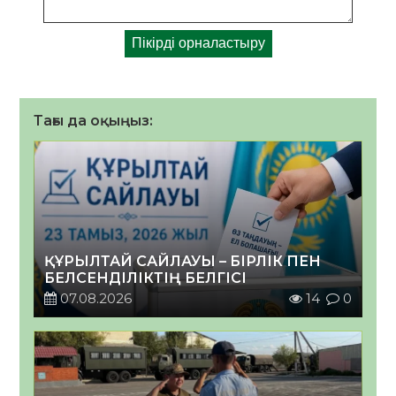
Тағы да оқыңыз:
ҚҰРЫЛТАЙ САЙЛАУЫ – БІРЛІК ПЕН
БЕЛСЕНДІЛІКТІҢ БЕЛГІСІ
07.08.2026
14
0