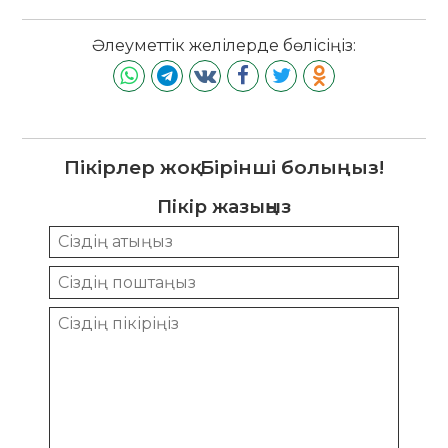
Әлеуметтік желілерде бөлісіңіз:
Пікірлер жоқ. Бірінші болыңыз!
Пікір жазыңыз