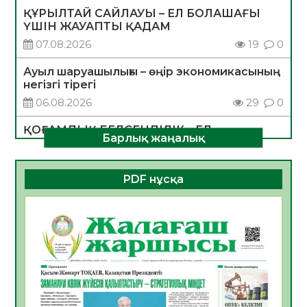
ҚҰРЫЛТАЙ САЙЛАУЫ – ЕЛ БОЛАШАҒЫ
ҮШІН ЖАУАПТЫ ҚАДАМ
07.08.2026
19
0
Ауыл шаруашылығы – өңір экономикасының
негізгі тірегі
06.08.2026
29
0
ҚОҒАМДЫҚ БЕЛСЕНДІЛІК – ЕЛ
Барлық жаңалық
ДАМУЫНЫҢ НЕГІЗІ
06.08.2026
28
0
PDF нұсқа
ҚҰРЫЛТАЙ САЙЛАУЫ – БОЛАШАҚҚА
БАСТАР ЖАУАПТЫ ТАҢДАУ
06.08.2026
30
0
Инфекциялық ауруларға қарсы иммундау
жұмыстарының тиімділігі
06.08.2026
31
0
Көкжөтел ауруы туралы