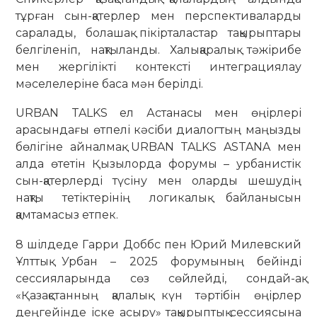
тұрған сын-қатерлер мен перспективаларды
саралады, болашақ пікірталастар тақырыптары
белгіленіп, нақтыланды. Халықаралық тәжірибе
мен жергілікті контексті интеграциялау
мәселелеріне баса мән берілді.
URBAN TALKS ел Астанасы мен өңірлері
арасындағы өтпелі кәсіби диалогтың маңызды
бөлігіне айналмақ. URBAN TALKS ASTANA мен
алда өтетін Қызылорда форумы – урбанистік
сын-қатерлерді түсіну мен оларды шешудің
нақты тетіктерінің логикалық байланысын
қамтамасыз етпек.
8 шілдеде Гарри Доббс пен Юрий Милевский
Ұлттық Урбан – 2025 форумының бейінді
сессияларында сөз сөйлейді, сондай-ақ
«Қазақстанның қалалық күн тәртібін өңірлер
деңгейінде іске асыру» тақырыптық сессиясына