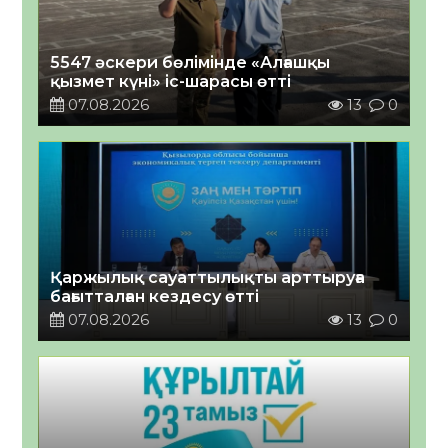
5547 әскери бөлімінде «Алғашқы
қызмет күні» іс-шарасы өтті
07.08.2026
13
0
Қаржылық сауаттылықты арттыруға
бағытталған кездесу өтті
07.08.2026
13
0