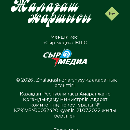
16+
Меншік иесі:
«Сыр медиа» ЖШС
© 2026 . Zhalagash-zharshysy.kz ақпараттық
агенттігі.
Қазақстан Республикасы Ақпарат және
Қоғамдық даму министрлігі,Ақпарат
комитетінің тіркеу туралы №
KZ91VPY00052420 куәлігі 21.07.2022 жылы
берілген