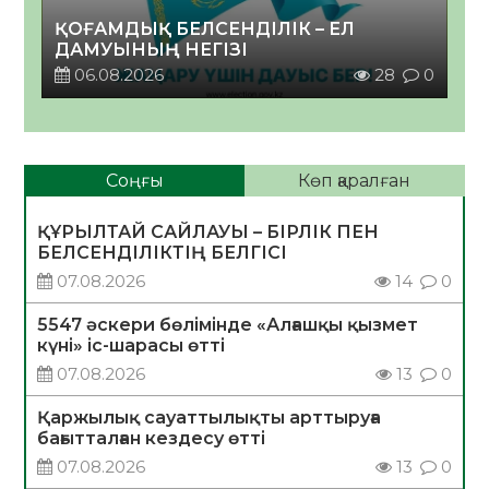
ҚОҒАМДЫҚ БЕЛСЕНДІЛІК – ЕЛ
ДАМУЫНЫҢ НЕГІЗІ
06.08.2026
28
0
Соңғы
Көп қаралған
ҚҰРЫЛТАЙ САЙЛАУЫ – БІРЛІК ПЕН
БЕЛСЕНДІЛІКТІҢ БЕЛГІСІ
07.08.2026
14
0
5547 әскери бөлімінде «Алғашқы қызмет
күні» іс-шарасы өтті
07.08.2026
13
0
Қаржылық сауаттылықты арттыруға
бағытталған кездесу өтті
07.08.2026
13
0