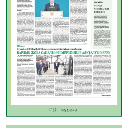
06.08.2026
28
0
АПВ вакцинасы туралы мәлімет
06.08.2026
29
0
Open Air: Қызылорда облысы полиция
департаменті 20 мыңнан астам
көрерменнің қауіпсіздігін қамтамасыз етті
06.08.2026
40
0
ҚЫЗЫЛОРДАДА «САНАЛЫ ҰРПАҚ –
ЖАРҚЫН БОЛАШАҚ» АТТЫ КЕҢЕЙТІЛГЕН
МӘЖІЛІС ӨТТІ
05.08.2026
41
0
Қазақстан Орталық Азиядағы көшуге ең
қолайлы ел атанды
05.08.2026
41
0
PDF мұрағат
Өрт қауіпсіздігі талаптарын сақтау – әр
азаматтың міндеті