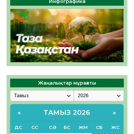
Инфографика
Жаңалықтар мұрағаты
ТАМЫЗ 2026
«
»
ДС
СС
СӘ
БС
ЖМ
СБ
ЖС