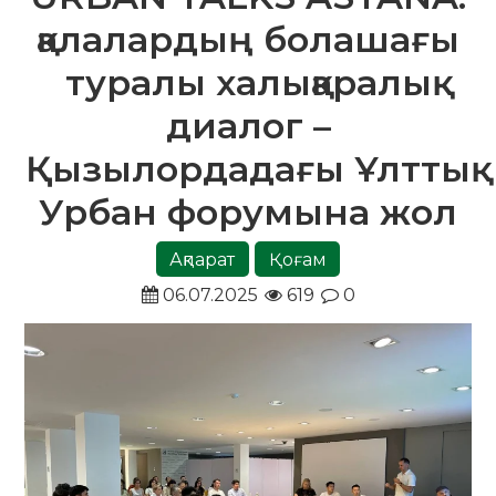
қалалардың болашағы
туралы халықаралық
диалог –
Қызылордадағы Ұлттық
Урбан форумына жол
Ақпарат
Қоғам
06.07.2025
619
0