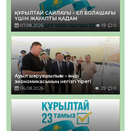
ҚҰРЫЛТАЙ САЙЛАУЫ – ЕЛ БОЛАШАҒЫ
ҮШІН ЖАУАПТЫ ҚАДАМ
07.08.2026
19
0
Ауыл шаруашылығы – өңір
экономикасының негізгі тірегі
06.08.2026
29
0