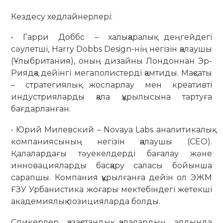
Кездесу хедлайнерлері:
• Гарри Доббс – халықаралық деңгейдегі
сәулетші, Harry Dobbs Design-нің негізін қалаушы
(Ұлыбритания), оның дизайны Лондоннан Эр-
Риядқа дейінгі мегаполистерді қамтиды. Мақсаты
– стратегиялық жоспарлау мен креативті
индустрияларды қала құрылысына тартуға
бағдарланған.
• Юрий Милевский – Novaya Labs аналитикалық
компаниясының негізін қалаушы (CEO).
Қалалардағы тәуекелдерді бағалау және
инновацияларды басқару саласы бойынша
сарапшы. Компания құрылғанға дейін ол ЭЖМ
ҒЗУ Урбанистика жоғары мектебіндегі жетекші
академиялық позицияларда болды.
Спикерлер қазақстандық қалалардың алдында