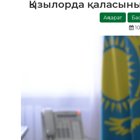
Қызылорда қаласыны
Ақпарат
Ба
10