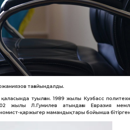
ожаниязов тағайындалды.
қаласында туылған. 1989 жылы Кузбасс политех
002 жылы Л.Гумилев атындағы Евразия мемле
номист-қаржыгер мамандықтары бойынша бітірген