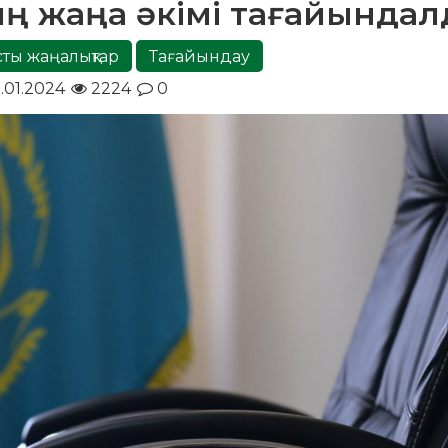
ң жаңа әкімі тағайында
сты жаңалықтар
Тағайындау
.01.2024
2224
0