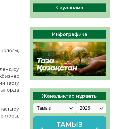
ы жаңа Құрылтай үшін дауыс
беруге дайын
Сауалнама
05.08.2026
32
0
ӘРБІР ДАУЫС – ҚОҒАМ
ДАМУЫНА ҚОСЫЛҒАН
Инфографика
ҮЛЕС
05.08.2026
39
0
нологы,
лендіру
 бизнес
я тарту
зылорда
Жаңалықтар мұрағаты
тастыру
ректоры,
ТАМЫЗ
«
»