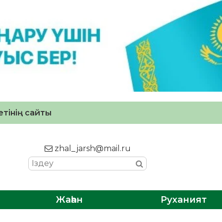
тінің сайты
zhal_jarsh@mail.ru
Жаһан
Руханият