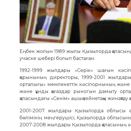
Еңбек жолын 1989 жылы Қызылорда қаласын
учаске шебері болып бастаған.
1992-1999 жылдары «Серік» шағын кәсіп
қорынының директоры, 1999-2001 жылдары
орталығы» мемлекеттік кәсіпорнының және
және құнды қағаздар рыногын дамыту орт
қаласындағы «Сенім» ашық зейнетақы жинақтау 
2001-2007 жылдары Қызылорда облысы әк
бөлімінің меңгерушісі, Қызылорда облысын
2007-2008 жылдары Қызылорда қаласының әк