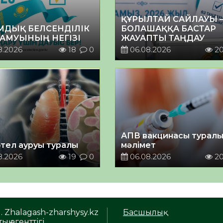
ҚҰРЫЛТАЙ САЙЛАУЫ 
МДЫҚ БЕЛСЕНДІЛІК
БОЛАШАҚҚА БАСТАР
ДАМУЫНЫҢ НЕГІЗІ
ЖАУАПТЫ ТАҢДАУ
8.2026
18
0
06.08.2026
2
АПВ вакцинасы турал
тел ауруы туралы
мәлімет
8.2026
19
0
06.08.2026
2
. Zhalagash-zharshysy.kz
Басшылық
ық агенттігі.