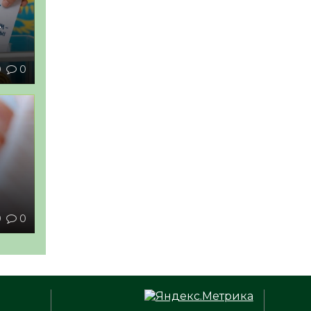
–
0
0
ы
0
0