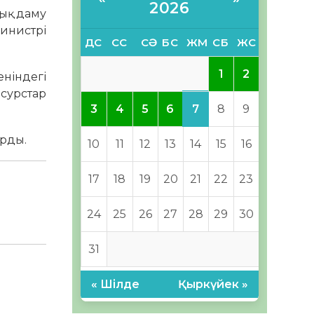
2026
ық даму
инистрі
ДС
СС
СӘ
БС
ЖМ
СБ
ЖС
1
2
еніндегі
есурстар
7
3
4
5
6
8
9
арды.
10
11
12
13
14
15
16
17
18
19
20
21
22
23
24
25
26
27
28
29
30
31
« Шілде
Қыркүйек »