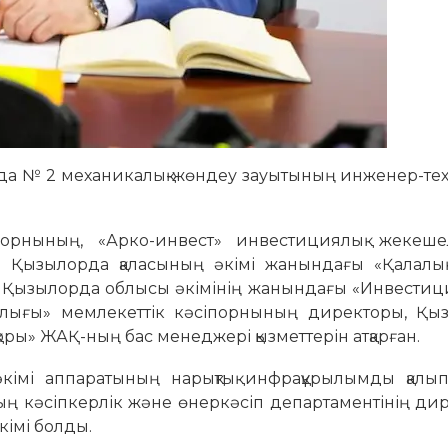
да № 2 механикалық-жөндеу зауытының инженер-тех
орнының, «Арко-инвест» инвестициялық жекеше
 Қызылорда қаласының әкімі жанындағы «Қалалық
 Қызылорда облысы әкімінің жанындағы «Инвестици
алығы» мемлекеттік кәсіпорнының директоры, Қы
қоры» ЖАҚ-ның бас менеджері қызметтерін атқарған.
імі аппаратының нарықтық инфрақұрылымды қалып
ың кәсіпкерлік және өнеркәсіп департаментінің ди
імі болды.