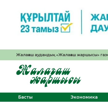
Жалағаш аудандық «Жалағаш жаршысы» газе
Басты
Экономика