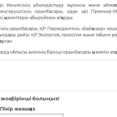
і Кеңсесінің ұйымдастыру жұмысы және аймақт
еңгерушісінің орынбасары, одан әрі Премьер-М
сі қызметтерін абыроймен атқарды.
нің орынбасары, ҚР Перзидентінің «Байқоңыр» кеш
жылдары дейін ҚР Экология, геология және табиғи р
арған.
а облысы әкімінің бірінші орынбасары қызметін атқ
 жоқ. Бірінші болыңыз!
Пікір жазыңыз