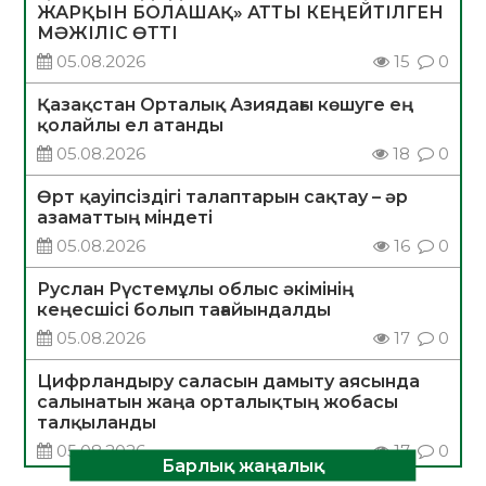
ЖАРҚЫН БОЛАШАҚ» АТТЫ КЕҢЕЙТІЛГЕН
МӘЖІЛІС ӨТТІ
05.08.2026
15
0
Қазақстан Орталық Азиядағы көшуге ең
қолайлы ел атанды
05.08.2026
18
0
Өрт қауіпсіздігі талаптарын сақтау – әр
азаматтың міндеті
05.08.2026
16
0
Руслан Рүстемұлы облыс әкімінің
кеңесшісі болып тағайындалды
05.08.2026
17
0
Цифрландыру саласын дамыту аясында
салынатын жаңа орталықтың жобасы
талқыланды
05.08.2026
17
0
Барлық жаңалық