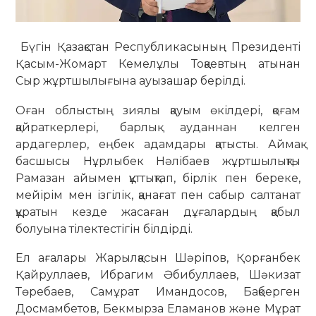
Бүгін Қазақстан Республикасының Президенті
Қасым-Жомарт Кемелұлы Тоқаевтың атынан
Сыр жұртшылығына ауызашар берілді.
Оған облыстың зиялы қауым өкілдері, қоғам
қайраткерлері, барлық ауданнан келген
ардагерлер, еңбек адамдары қатысты. Аймақ
басшысы Нұрлыбек Нәлібаев жұртшылықты
Рамазан айымен құттықтап, бірлік пен береке,
мейірім мен ізгілік, қанағат пен сабыр салтанат
құратын кезде жасаған дұғалардың қабыл
болуына тілектестігін білдірді.
Ел ағалары Жарылқасын Шәріпов, Қорғанбек
Қайруллаев, Ибрагим Әбибуллаев, Шәкизат
Төребаев, Самұрат Имандосов, Бақберген
Досмамбетов, Бекмырза Еламанов және Мұрат