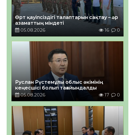
Өрт қауіпсіздігі талаптарын сақтау – әр
азаматтың міндеті
05.08.2026
16
0
Руслан Рүстемұлы облыс әкімінің
кеңесшісі болып тағайындалды
05.08.2026
17
0