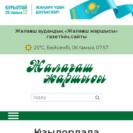
Жалағаш аудандық «Жалағаш жаршысы»
газетінің сайты
25°C
, Бейсенбі, 06 тамыз, 07:57
Қызылордада