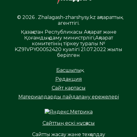
© 2026 . Zhalagash-zharshysy.kz ақпараттық
агенттігі.
Қазақстан Республикасы Ақпарат және
Қоғамдық даму министрлігі,Ақпарат
комитетінің тіркеу туралы №
KZ91VPY00052420 куәлігі 21.07.2022 жылы
берілген
Басшылық
Редакция
Сайт картасы
Материалдарды пайдалану ережелері
Сайттың ескі нұсқасы
Сайтты жасау және техқолдау