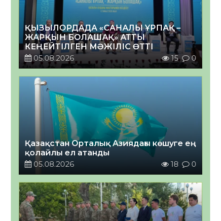
ҚЫЗЫЛОРДАДА «САНАЛЫ ҰРПАҚ –
ЖАРҚЫН БОЛАШАҚ» АТТЫ
КЕҢЕЙТІЛГЕН МӘЖІЛІС ӨТТІ
05.08.2026
15
0
Қазақстан Орталық Азиядағы көшуге ең
қолайлы ел атанды
05.08.2026
18
0