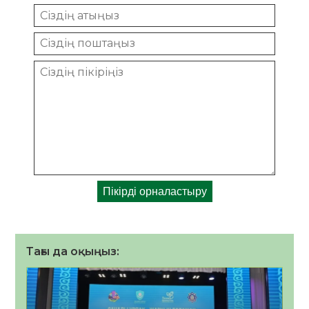
Тағы да оқыңыз: