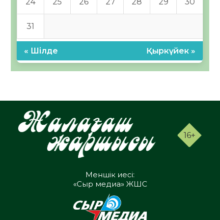
24
25
26
27
28
29
30
31
« Шілде
Қыркүйек »
16+
Меншік иесі:
«Сыр медиа» ЖШС