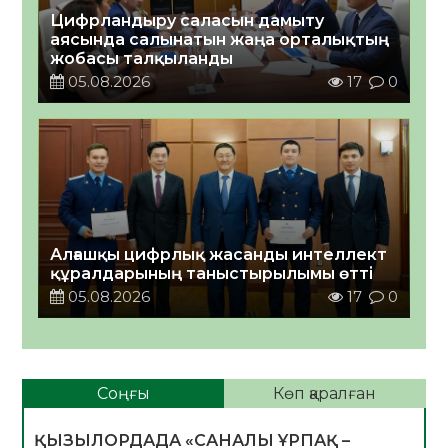
Цифрландыру саласын дамыту
аясында салынатын жаңа орталықтың
жобасы талқыланды
05.08.2026
17
0
Алғашқы цифрлық жасанды интеллект
құралдарының таныстырылымы өтті
05.08.2026
17
0
Соңғы
Көп қаралған
ҚЫЗЫЛОРДАДА «САНАЛЫ ҰРПАҚ –