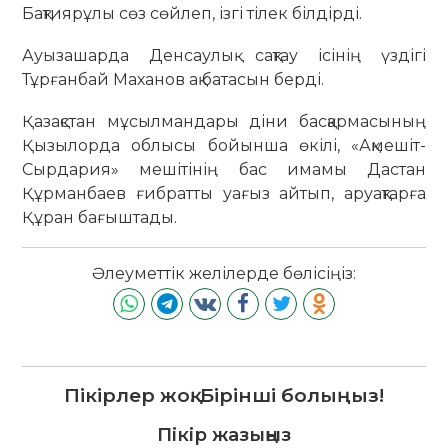
Бақтиярұлы сөз сөйлеп, ізгі тілек білдірді.
Ауызашарда Денсаулық сақтау ісінің үздігі
Тұрғанбай Маханов ақ батасын берді.
Қазақстан мұсылмандары діни басқармасының
Қызылорда облысы бойынша өкілі, «Ақмешіт-
Сырдария» мешітінің бас имамы Дастан
Құрманбаев ғибратты уағыз айтып, аруақтарға
Құран бағыштады.
Әлеуметтік желілерде бөлісіңіз:
Пікірлер жоқ. Бірінші болыңыз!
Пікір жазыңыз