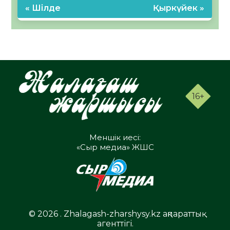
« Шілде
Қыркүйек »
16+
Меншік иесі:
«Сыр медиа» ЖШС
© 2026 . Zhalagash-zharshysy.kz ақпараттық
агенттігі.