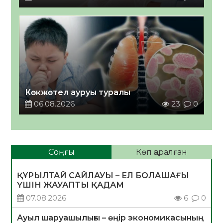
Көкжөтел ауруы туралы
06.08.2026
23
0
Соңғы
Көп қаралған
ҚҰРЫЛТАЙ САЙЛАУЫ – ЕЛ БОЛАШАҒЫ
ҮШІН ЖАУАПТЫ ҚАДАМ
07.08.2026
6
0
Ауыл шаруашылығы – өңір экономикасының