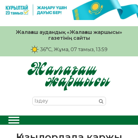
Жалағаш аудандық «Жалағаш жаршысы»
газетінің сайты
36°C
, Жұма, 07 тамыз, 13:59
Қызылордада қаржы