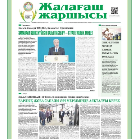
Open Air: Қызылорда облысы полиция
департаменті 20 мыңнан астам
көрерменнің қауіпсіздігін қамтамасыз етті
06.08.2026
36
0
ҚЫЗЫЛОРДАДА «САНАЛЫ ҰРПАҚ –
ЖАРҚЫН БОЛАШАҚ» АТТЫ КЕҢЕЙТІЛГЕН
МӘЖІЛІС ӨТТІ
05.08.2026
36
0
Қазақстан Орталық Азиядағы көшуге ең
қолайлы ел атанды
05.08.2026
37
0
Өрт қауіпсіздігі талаптарын сақтау – әр
азаматтың міндеті
05.08.2026
37
0
Руслан Рүстемұлы облыс әкімінің
кеңесшісі болып тағайындалды
05.08.2026
35
0