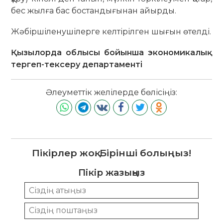
бес жылға бас бостандығынан айырды.
Жәбіршіленушілерге келтірілген шығын өтелді.
Қызылорда облысы бойынша экономикалық
тергеп-тексеру департаменті
Әлеуметтік желілерде бөлісіңіз:
Пікірлер жоқ. Бірінші болыңыз!
Пікір жазыңыз