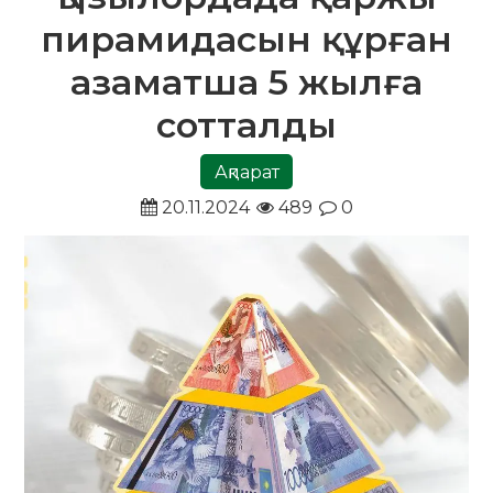
пирамидасын құрған
азаматша 5 жылға
сотталды
Ақпарат
20.11.2024
489
0