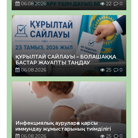
06.08.2026
22
0
ҚҰРЫЛТАЙ САЙЛАУЫ – БОЛАШАҚҚА
БАСТАР ЖАУАПТЫ ТАҢДАУ
06.08.2026
25
0
Инфекциялық ауруларға қарсы
иммундау жұмыстарының тиімділігі
06.08.2026
25
0