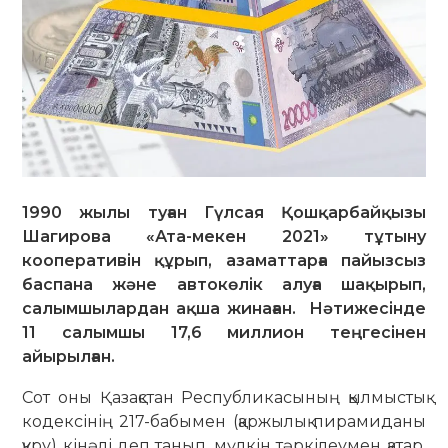
1990 жылы туған Гүлсая Қошқарбайқызы
Шагирова «Ата-мекен 2021» тұтыну
кооперативін құрып, азаматтарға пайызсыз
баспана және автокөлік алуға шақырып,
салымшылардан ақша жинаған. Нәтижесінде
11 салымшы 17,6 миллион теңгесінен
айырылған.
Сот оны Қазақстан Республикасының қылмыстық
кодексінің 217-бабымен (қаржылық пирамиданы
құру) кінәлі деп танып, мүлкін тәркілеумен қатар,