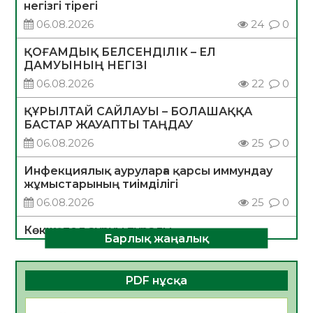
негізгі тірегі
06.08.2026
24
0
ҚОҒАМДЫҚ БЕЛСЕНДІЛІК – ЕЛ
ДАМУЫНЫҢ НЕГІЗІ
06.08.2026
22
0
ҚҰРЫЛТАЙ САЙЛАУЫ – БОЛАШАҚҚА
БАСТАР ЖАУАПТЫ ТАҢДАУ
06.08.2026
25
0
Инфекциялық ауруларға қарсы иммундау
жұмыстарының тиімділігі
06.08.2026
25
0
Көкжөтел ауруы туралы
Барлық жаңалық
06.08.2026
23
0
АПВ вакцинасы туралы мәлімет
PDF нұсқа
06.08.2026
24
0