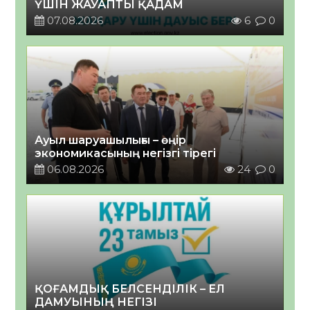
ҮШІН ЖАУАПТЫ ҚАДАМ
07.08.2026
6
0
Ауыл шаруашылығы – өңір
экономикасының негізгі тірегі
06.08.2026
24
0
ҚОҒАМДЫҚ БЕЛСЕНДІЛІК – ЕЛ
ДАМУЫНЫҢ НЕГІЗІ