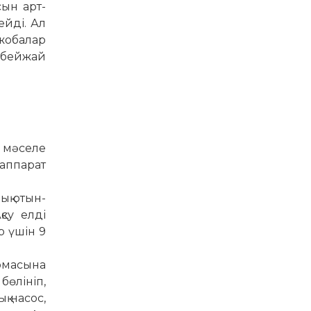
ын арт­
ейді. Ал
жоба­лар
е бейжай
 мә­селе
 аппарат
ық отын­
қсу елді
р үшін 9
­ма­сына
ө­лініп,
қ насос,