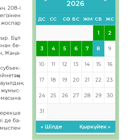
2026
ың 208-і
гі­зінен
ДС
СС
СӘ
БС
ЖМ
СБ
ЖС
а жоспар
1
2
ыр. Бұл
мнан бе­
8
3
4
5
6
7
9
н, Жаңа­
10
11
12
13
14
15
16
 субъек­
­нет­ақы
17
18
19
20
21
22
23
 ауылдық
 жұ­мыс­
24
25
26
27
28
29
30
­ма­сына
31
у ерекше
і де ба­
« Шілде
Қыркүйек »
жұмыспен