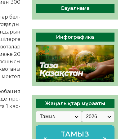
 мен 300
сақтау – әр азаматтың
міндеті
Сауалнама
05.08.2026
46
0
лар бел­
оқталды.
Руслан Рүстемұлы облыс
н­дарын
әкімінің кеңесшісі болып
Инфографика
­шілерге
тағайындалды
квоталар
05.08.2026
43
0
 меже 20
басшысы
 квотаны
 мек­теп
робация
нде про­
Жаңалықтар мұрағаты
а 1 кво­
ТАМЫЗ
«
»