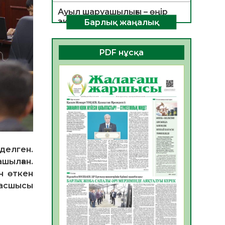
Ауыл шаруашылығы – өңір
экономикасының негізгі
Барлық жаңалық
тірегі
06.08.2026
34
0
PDF нұсқа
ҚОҒАМДЫҚ БЕЛСЕНДІЛІК –
ЕЛ ДАМУЫНЫҢ НЕГІЗІ
06.08.2026
32
0
ҚҰРЫЛТАЙ САЙЛАУЫ –
БОЛАШАҚҚА БАСТАР
ЖАУАПТЫ ТАҢДАУ
06.08.2026
35
0
делген.
Инфекциялық ауруларға
шылған.
қарсы иммундау
н өткен
жұмыстарының тиімділігі
басшысы
06.08.2026
35
0
Көкжөтел ауруы туралы
06.08.2026
33
0