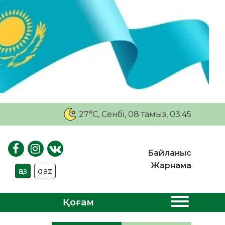
27°C
, Сенбі, 08 тамыз, 03:45
Байланыс
Жарнама
қаз
qaz
Қоғам