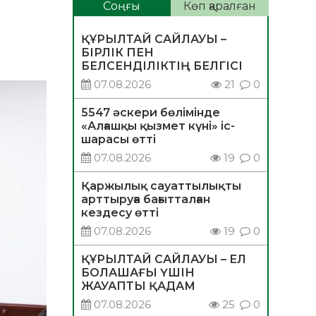
Соңғы
Көп қаралған
ҚҰРЫЛТАЙ САЙЛАУЫ –
БІРЛІК ПЕН
БЕЛСЕНДІЛІКТІҢ БЕЛГІСІ
07.08.2026
21
0
5547 әскери бөлімінде
«Алғашқы қызмет күні» іс-
шарасы өтті
07.08.2026
19
0
Қаржылық сауаттылықты
арттыруға бағытталған
кездесу өтті
07.08.2026
19
0
ҚҰРЫЛТАЙ САЙЛАУЫ – ЕЛ
БОЛАШАҒЫ ҮШІН
ЖАУАПТЫ ҚАДАМ
07.08.2026
25
0