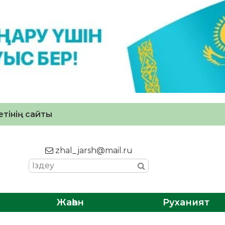
тінің сайты
zhal_jarsh@mail.ru
Жаһан
Руханият