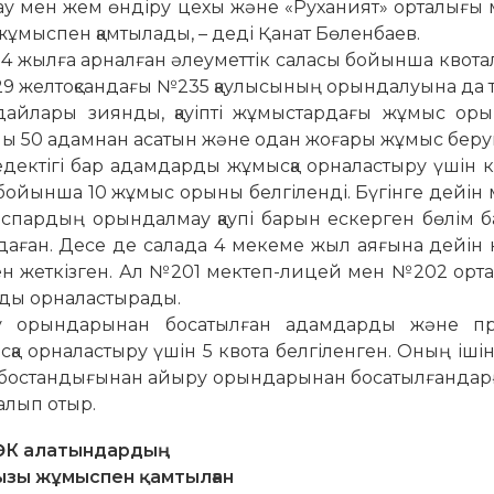
тау мен жем өндіру цехы және «Руханият» орталығы
жұмыспен қамтылады, – деді Қанат Бөленбаев.
 жылға арналған әлеу­меттік саласы бойынша квота
 29 желтоқсандағы №235 қаулысының орындалуына да т
ғдайлары зиянды, қауіпті жұмыстардағы жұмыс оры
аны 50 адамнан аса­тын және одан жоғары жұмыс бе­ру
дектігі бар адам­дарды жұмысқа орналастыру үшін 
е бойынша 10 жұмыс орыны белгіленді. Бүгінге дейін
спардың орын­дал­мау қаупі барын ескерген бөлім 
олдаған. Десе де салада 4 мекеме жыл аяғына дейін
ен жеткізген. Ал №201 мектеп-лицей мен №202 орта
мды орналастырады.
ру орындарынан боса­тыл­ған адамдарды және п
сқа орналастыру үшін 5 квота белгіленген. Оның іші
с бостан­дығынан айыру орын­дарынан босатылғандарғ
далып отыр.
ӘК алатындардың
ызы жұмыспен қамтылған