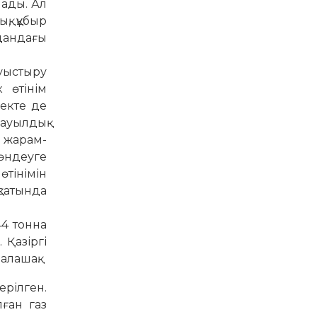
лады. Ал
қ, құбыр
дандағы
ауыстыру
ті­­­нім
ек­те де
ауыл­дық
 жа­рам­
өн­деуге
өтінімін
қсатында
44 тонна
 Қазіргі
алашақ.
ерілген.
лған газ