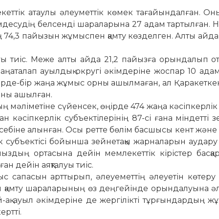
кеттік атаулы әлеу­меттік көмек тағайындалған. Он
судің белсенді ша­раларына 27 адам тартылған. Не­
 74,3 пайызын жұмыспен қамту көзделген. Алты айд
ы тиіс. Меже алты айда 21,2 пайызға орындалып от
ңаталап ауылдық округі әкім­деріне жоспар 10 ада
 бірде-бір жаңа жұмыс орны ашыл­маған, ал Қаракетке
рны ашылған.
ң мәліметіне сүйенсек, өңірде 474 жаңа кәсіпкерлік
 кәсіпкерлік субъек­тіле­рі­нің 87-сі ғана міндетті зей
себіне алынған. Осы ретте бөлім басшысы кент және
лік субъектісі бойынша зей­нетақы жарналарын ау­дару
амыздың орта­сына дейін мемлекеттік кірістер басқар
ан дейін аяқталуы тиіс.
мыс сапасын арттырып, әлеуеметтің әлеуетін көтер
н қамту шараларының өз дең­гейінде орындалуына әл
ай-ақ ауыл әкімдеріне де жергілікті тұрғындардың 
ертті.