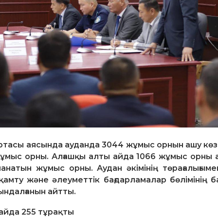
тасы аясында ауданда 3044 жұмыс орнын ашу көз
 жұмыс орны. Алғашқы алты айда 1066 жұмыс орны а
ланатын жұмыс орны. Аудан әкімінің төрағалығыме
қамту және әлеуметтік бағдарламалар бөлімінің 
ындалғанын айтты.
 айда 255 тұрақты