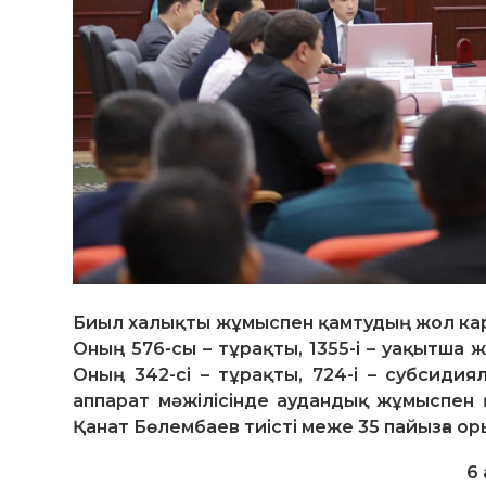
Биыл халықты жұмыспен қамтудың жол кар
Оның 576-сы – тұрақты, 1355-і – уақытша
Оның 342-сі – тұрақты, 724-і – субсидия
аппарат мәжілісінде аудандық жұмыспен 
Қанат Бөлембаев тиісті меже 35 пайызға ор
6