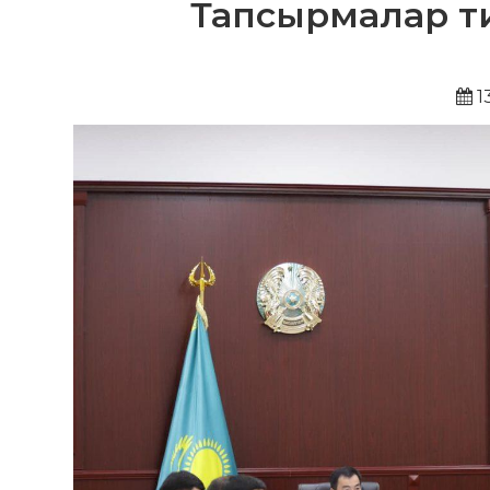
Тапсырмалар ти
1