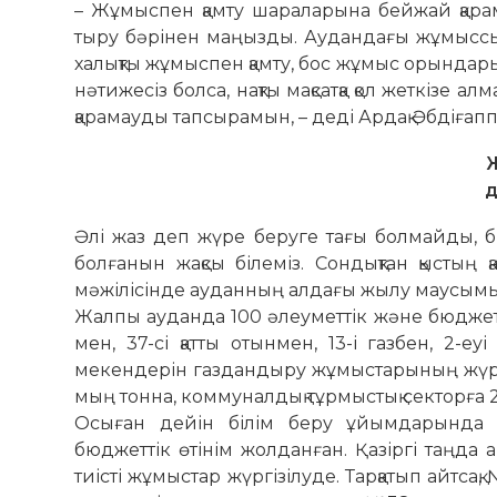
– Жұмыспен қамту шараларына бейжай қара
тыру бәрінен маңызды. Аудан­дағы жұмыссызд
халықты жұмыспен қамту, бос жұмыс орындары
нәтижесіз болса, нақты мақсатқа қол жеткізе
қарамауды тапсырамын, – деді Ардақ Әбдіғап
д
Әлі жаз деп жүре беруге тағы бол­майды, 
болғанын жақсы білеміз. Сон­дықтан қыстың 
мәжілісінде ауданның алдағы жылу маусымы
Жалпы ауданда 100 әлеуметтік және бюджетт
мен, 37-сі қатты отынмен, 13-і газбен, 2-е
мекендерін газдандыру жұмыс­тарының жүрг
мың тонна, коммуналдық тұрмыстық секторға 2
Осыған дейін білім беру ұйым­дарында анық
бюджеттік өтінім жолданған. Қазіргі таңда а
тиісті жұмыстар жүргізілу­де. Тарқатып айтса