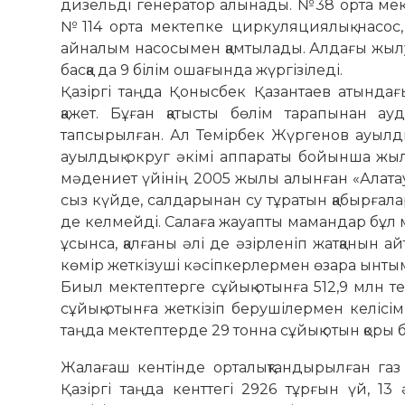
дизельді генератор алынады. №38 орта мекте
№114 орта мек­тепке циркуляциялық насос, 
айналым на­сосымен қамтылады. Алдағы жы
басқа да 9 білім ошағында жүргізіледі.
Қазіргі таңда Қонысбек Қазан­таев атында
қажет. Бұған қатысты бөлім тарапынан ауд
тапсырылған. Ал Темірбек Жүр­­­генов ауылд
ауылдық округ әкімі аппа­раты бойынша жыл
мәдениет үйінің 2005 жылы алынған «Алатау-
сыз күйде, салдарынан су тұратын қабырғалар
де келмейді. Салаға жауапты мамандар бұл мә
ұсынса, қалғаны әлі де әзірленіп жатқанын ай
көмір жет­кізуші кәсіпкерлермен өзара ынтым
Биыл мектептерге сұйық отынға 512,9 млн тең
сұйық отынға жеткізіп берушілермен келісі
таңда мектептерде 29 тонна сұйық отын қоры 
Жалағаш кентінде орталықтан­ды­рылған га
Қазіргі таңда кенттегі 2926 тұрғын үй, 13