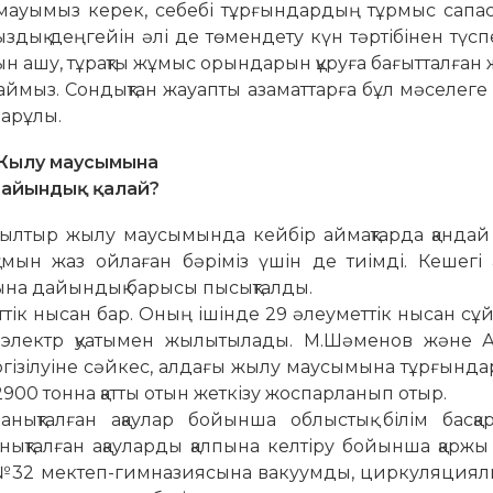
мауымыз керек, себебі тұрғындардың тұрмыс сапа­с
ық деңгейін әлі де тө­мендету күн тәртібінен түсп
н ашу, тұрақты жұмыс орын­дарын құруға бағытталған 
 алмаймыз. Сондықтан жауапты азаматтарға бұл мәселег
парұлы.
Жылу маусымына
айындық қалай?
былтыр жылу маусымын­да кейбір аймақтарда қандай
қамын жаз ойлаған бә­ріміз үшін де тиімді. Кешегі
на дайындық барысы пысықталды.
ік нысан бар. Оның ішінде 29 әлеуметтік нысан сұй
уі электр қуатымен жы­лы­­тылады. М.Шәменов және А
ізілуіне сәйкес, алдағы жылу маусымына тұрғында
900 тонна қатты отын жеткізу жоспарланып отыр.
талған ақаулар бо­йын­­­ша облыстық білім басқар
нықталған ақауларды қал­пына келтіру бойынша қаржы б
қ, №32 мек­теп-гимназиясына вакуумды, циркуля­ция­лы