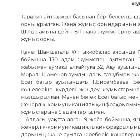
жұ
Тарқатып айтсақ, жыл басынан бері белсенді ш
орны құрылған. Жаңа жұмыс орындарының а
Шілде айына дейін 811 жаңа жұмыс орны ашыл
жұмыс орны.
Қанат Шамшатұлы Ұлттық жо­балар аясында 17
бойынша 130 адам жұмыспен қам­тылған. Т
жабылған аумақты ұлғайтуға 32, Ақсу ауылынд
Мөрәлі Шәменов ауы­лын­дағы газ құбыры және 
Есет батыр ауы­лын­дағы Т.Бисембаева, 
көшелеріне күрделі жөн­деу жұмыстарына
мылдырылған. Мұнан бөлек Есет батыр мен 
же­нер­лік-коммуникация­­лық инфра­­­­құрылы­
жұмыстарына 5 адам тартылған.
– Алдағы уақытта қалған 9 жоба бойынша, 
женерлік-коммуникациялық инфра­құрылымын
дарының және ауылға кіреберіс кө­шелерін