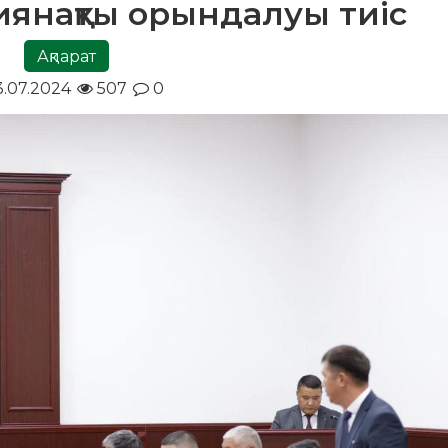
янақты орындалуы тиіс
Ақпарат
3.07.2024
507
0