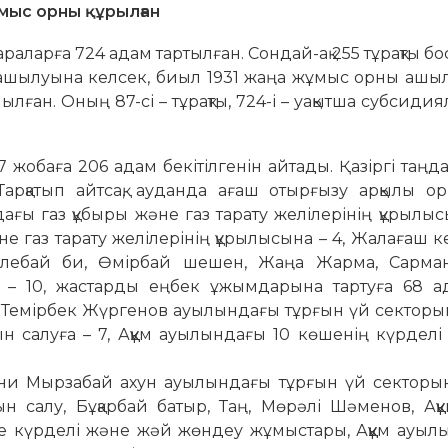
мыс орны құрылған
араларға 724 адам тартылған. Сондай-ақ 255 тұрақты б
шылуына келсек, биыл 1931 жаңа жұмыс орны ашылу
ған. Оның 87-сі – тұрақты, 724-і – уақытша субсиди
 жобаға 206 адам бекітілгенін айтады. Қазіргі таңд
арқатып айтсақ, аудан­да ағаш отырғызу арқылы ор
ағы газ құбыры және газ тарату желілерінің құры­лыс
газ тарату желілерінің құрылысына – 4, Жа­­­ла­ғаш к
Бөлебай би, Өмірбай шешен, Жаңа Жарма, Сар­ма
 – 10, жастарды ең­бек ұжымдарына тартуға 68 а
Темірбек Жүргенов ауылын­дағы тұрғын үй секторы
мын салуға – 7, Ақ­құм ауы­лындағы 10 көшенің күрделі
яғни Мырзабай ахун ауы­лындағы тұрғын үй сектор
 салу, Бұқарбай батыр, Таң, Мөрәлі Шәменов, Аққұ
е күрделі және жәй жөндеу жұ­мыстары, Аққұм ауыл