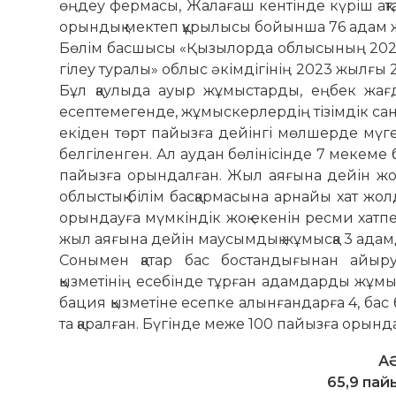
өңдеу фермасы, Жалағаш кентінде күріш ақ
орын­дық мектеп құрылысы бойынша 76 адам 
Бөлім басшысы «Қызылорда об­лы­сының 2024
гілеу туралы» облыс әкімдігінің 2023 жылғы
Бұл қаулыда ауыр жұ­мыс­тарды, еңбек жа
есептемегенде, жұмыс­кер­лер­дің тізімдік с
екіден төрт пайызға дейінгі мөлшерде мүге
белгіленген. Ал аудан бө­лінісінде 7 мекем
пайызға орындалған. Жыл аяғына дейін жо
облыстық білім басқар­масына арнайы хат ж
орындауға мүмкіндік жоқ екенін ресми хатп
жыл аяғына дейін маусымдық жұ­мысқа 3 ада
Сонымен қатар бас бостан­ды­ғынан айы
қызметінің есебінде тұрған адам­дарды жұмы
бация қызметіне есепке алынған­дарға 4, ба
та қаралған. Бүгінде меже 100 пайыз­ға орын
А
65,9 пай