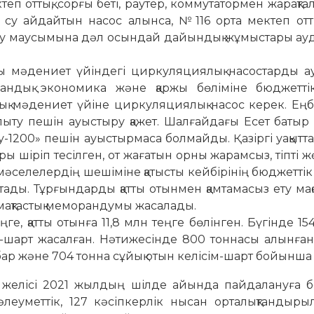
п оттық, сорғы беті, раутер, коммутатормен жарақта
су ай­дайтын насос алынса, №116 орта мектеп отты
лу мау­сымына дәл осындай дайындық жұмыстары ау
ғы мәдениет үйіндегі цирку­ля­циялық насостарды 
андық экономика және қаржы бөліміне бюджеттік ө
ық мәдениет үйіне циркуляциялық насос керек. Ең­б
ыту пешін ауыстыру қажет. Шалғайдағы Есет батыр 
1200» пешін ауыс­тырмаса болмайды. Қазіргі уақытта
ы шіріп тесілген, от жа­ғатын орны жарамсыз, тіпті ж
селелердің ше­шіміне қатысты кейбірінің бюд­жет­тік 
тады. Тұр­ғын­дарды қатты отынмен қамта­ма­сыз ету ма
ақ­тас­тық меморандумы жасалады.
ге, қатты отынға 11,8 млн теңге бөлінген. Бүгінде 15
м-шарт жасалған. Нәтижесінде 800 тоннасы алынған.
бар және 704 тонна сұйық отын келісім-шарт бойынша 
з желісі 2021 жылдың шілде айында пайдалануға б
 әлеуметтік, 127 кәсіпкерлік нысан орталықтандыры