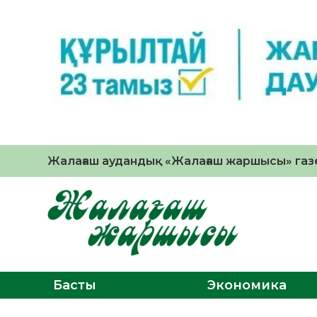
Жалағаш аудандық «Жалағаш жаршысы» газе
Басты
Экономика