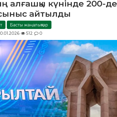
ың алғашқы күнінде 200-д
ұсыныс айтылды
т
Басты жаңалықтар
0.01.2026
512
0