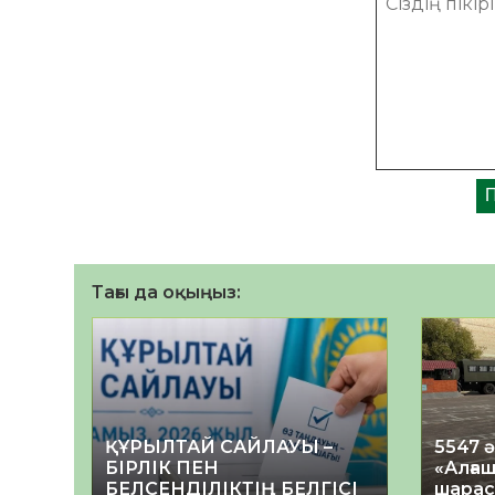
Тағы да оқыңыз:
ҚҰРЫЛТАЙ САЙЛАУЫ –
5547 
БІРЛІК ПЕН
«Алғаш
БЕЛСЕНДІЛІКТІҢ БЕЛГІСІ
шарас