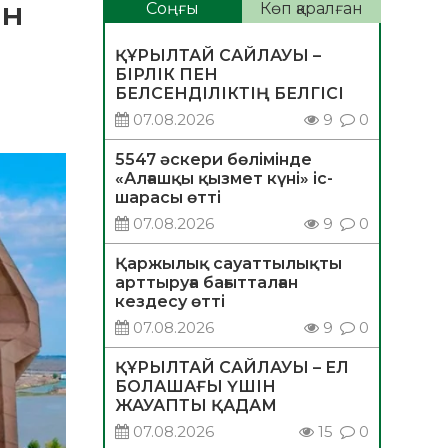
ен
Соңғы
Көп қаралған
ҚҰРЫЛТАЙ САЙЛАУЫ –
БІРЛІК ПЕН
БЕЛСЕНДІЛІКТІҢ БЕЛГІСІ
07.08.2026
9
0
5547 әскери бөлімінде
«Алғашқы қызмет күні» іс-
шарасы өтті
07.08.2026
9
0
Қаржылық сауаттылықты
арттыруға бағытталған
кездесу өтті
07.08.2026
9
0
ҚҰРЫЛТАЙ САЙЛАУЫ – ЕЛ
БОЛАШАҒЫ ҮШІН
ЖАУАПТЫ ҚАДАМ
07.08.2026
15
0