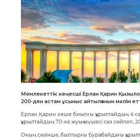
Мемлекеттік кеңесші Ерлан Қарин Қызылор
200-ден астам ұсыныс айтылғанын мәлім етт
Ерлан Қарин кеше биылғы құрылтайдың 4 сек
құрылтайдың 70-ке жуық мүшесі сөз сөйлеп, 
Оның сөзінше, былтырғы Бурабайдағы құрылт