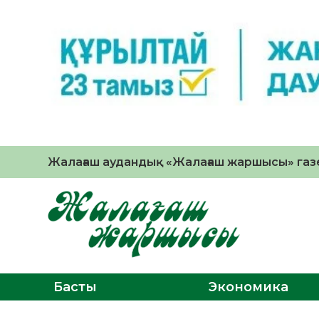
Жалағаш аудандық «Жалағаш жаршысы» газе
Басты
Экономика