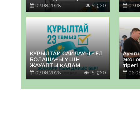
07.08.2026
9
0
07.0
ҚҰРЫЛТАЙ САЙЛАУЫ – ЕЛ
Ауыл 
БОЛАШАҒЫ ҮШІН
эконо
ЖАУАПТЫ ҚАДАМ
тірегі
07.08.2026
15
0
06.0