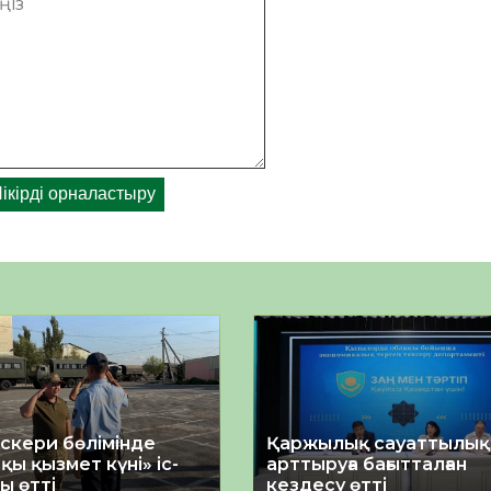
әскери бөлімінде
Қаржылық сауаттылы
қы қызмет күні» іс-
арттыруға бағытталған
ы өтті
кездесу өтті