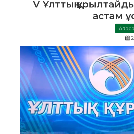
V Ұлттық құрылтайд
астам 
Ақпара
2