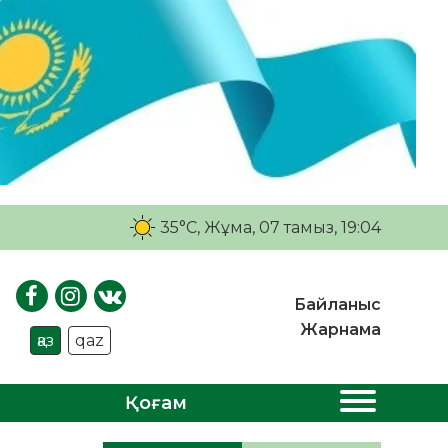
35°C
, Жұма, 07 тамыз, 19:04
Байланыс
Жарнама
қаз
qaz
Қоғам