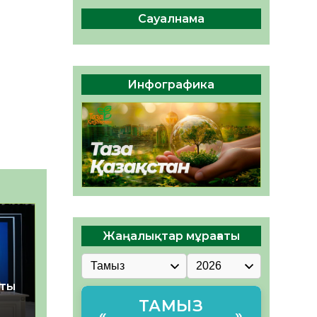
сақтау – әр азаматтың
міндеті
Сауалнама
05.08.2026
39
0
Руслан Рүстемұлы облыс
әкімінің кеңесшісі болып
Инфографика
тағайындалды
05.08.2026
37
0
Жаңалықтар мұрағаты
қты
ТАМЫЗ
«
»