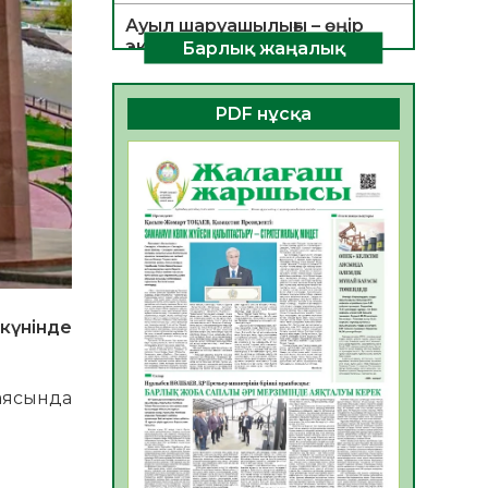
Ауыл шаруашылығы – өңір
экономикасының негізгі
Барлық жаңалық
тірегі
06.08.2026
26
0
PDF нұсқа
ҚОҒАМДЫҚ БЕЛСЕНДІЛІК –
ЕЛ ДАМУЫНЫҢ НЕГІЗІ
06.08.2026
24
0
ҚҰРЫЛТАЙ САЙЛАУЫ –
БОЛАШАҚҚА БАСТАР
ЖАУАПТЫ ТАҢДАУ
06.08.2026
27
0
күнінде
Инфекциялық ауруларға
қарсы иммундау
жұмыстарының тиімділігі
 аясында
06.08.2026
28
0
Көкжөтел ауруы туралы
06.08.2026
25
0