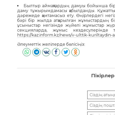
Былтыр аймақтардың дамуы бойынша бірқа
даму тұжырымдамасы қабылданды. Құжаттың
дәрежеде қамтамасыз ету. Өңірлердегі негі
бәрі бір жылда атқарылған жұмыстардың б
ұсыныстар негізінде жүйелі жұмыстар жүрг
секцияларда, жұмыс кездесулерінде тү
https://kaz.inform.kz/news/v-ulttik-kuriltaydin
Әлеуметтік желілерде бөлісіңіз:
Пікірлер