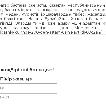
тар бастама іске асты. Қазақстан Республикасының
 басты міндеті – халықты негізгі инфрақұрылымдар
згі мәдени-туристік іс-шаралардың тізбесі жасалд
ір бөлігі ғана. Жалпы Бурабайда айтылған бастама
ізілді. Оларды тиімді іске асыру үшін құрылтай 
рлі талқылау өткізді, – деді Мемлекеттік к
-algashki-kunnde-200-den-astam-usinis-aytildi-09c2a4/
 жоқ. Бірінші болыңыз!
Пікір жазыңыз