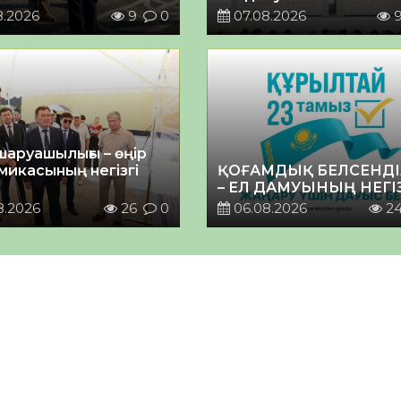
8.2026
9
0
07.08.2026
шаруашылығы – өңір
микасының негізгі
ҚОҒАМДЫҚ БЕЛСЕНДІ
– ЕЛ ДАМУЫНЫҢ НЕГІ
8.2026
26
0
06.08.2026
2