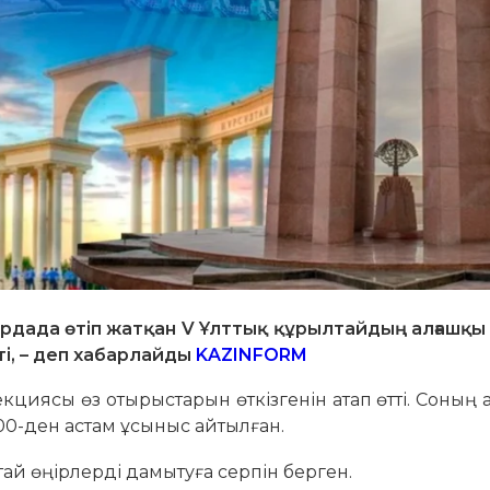
дада өтіп жатқан V Ұлттық құрылтайдың алғашқы 
і, – деп хабарлайды
KAZINFORM
циясы өз отырыстарын өткізгенін атап өтті. Соның
200-ден астам ұсыныс айтылған.
ай өңірлерді дамытуға серпін берген.