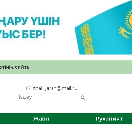
тінің сайты
zhal_jarsh@mail.ru
Жаһан
Руханият