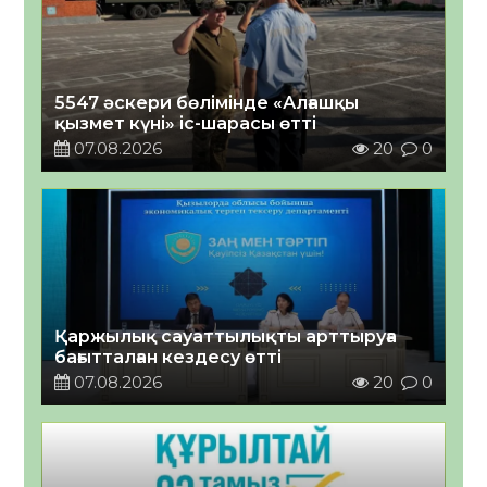
5547 әскери бөлімінде «Алғашқы
қызмет күні» іс-шарасы өтті
07.08.2026
20
0
Қаржылық сауаттылықты арттыруға
бағытталған кездесу өтті
07.08.2026
20
0