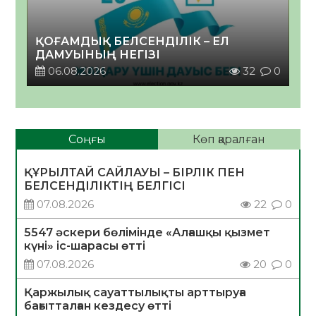
ҚОҒАМДЫҚ БЕЛСЕНДІЛІК – ЕЛ
ДАМУЫНЫҢ НЕГІЗІ
06.08.2026
32
0
Соңғы
Көп қаралған
ҚҰРЫЛТАЙ САЙЛАУЫ – БІРЛІК ПЕН
БЕЛСЕНДІЛІКТІҢ БЕЛГІСІ
07.08.2026
22
0
5547 әскери бөлімінде «Алғашқы қызмет
күні» іс-шарасы өтті
07.08.2026
20
0
Қаржылық сауаттылықты арттыруға
бағытталған кездесу өтті