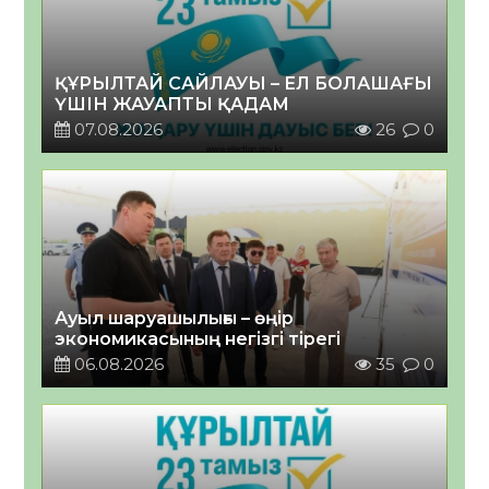
ҚҰРЫЛТАЙ САЙЛАУЫ – ЕЛ БОЛАШАҒЫ
ҮШІН ЖАУАПТЫ ҚАДАМ
07.08.2026
26
0
Ауыл шаруашылығы – өңір
экономикасының негізгі тірегі
06.08.2026
35
0