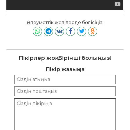
Әлеуметтік желілерде бөлісіңіз:
Пікірлер жоқ. Бірінші болыңыз!
Пікір жазыңыз