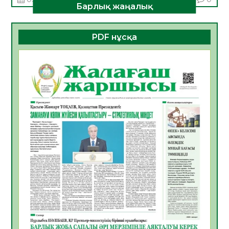
Барлық жаңалық
Алғашқы цифрлық жасанды интеллект
құралдарының таныстырылымы өтті
PDF нұсқа
05.08.2026
18
0
Қазақстандықтардың 72,3%-ы жаңа
Құрылтай үшін дауыс беруге дайын
05.08.2026
19
0
ӘРБІР ДАУЫС – ҚОҒАМ ДАМУЫНА
ҚОСЫЛҒАН ҮЛЕС
05.08.2026
26
0
ҚҰРЫЛТАЙ САЙЛАУЫ – БІРЛІК ПЕН
ЖАУАПКЕРШІЛІККЕ БАСТАЙТЫН ҚАДАМ
05.08.2026
24
0
Мектептен – Ұлттық ұлан сапына
04.08.2026
34
0
Үкіметтік емес ұйымдарға арналған