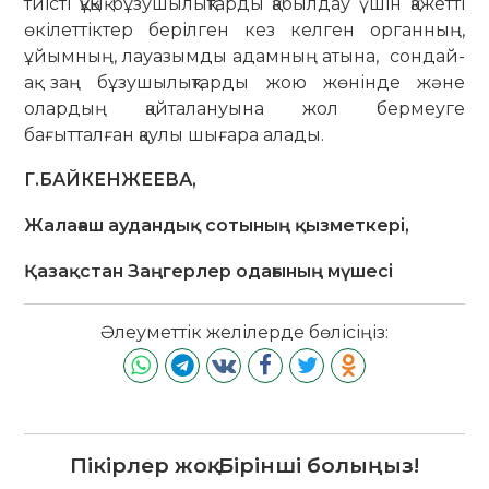
тиісті құқық бұзушылықтарды қабылдау үшін қажетті
өкілеттіктер берілген кез келген органның,
ұйымның, лауазымды адамның атына, сондай-
ақ заң бұзушылықтарды жою жөнінде және
олардың қайталануына жол бермеуге
бағытталған қаулы шығара алады.
Г.БАЙКЕНЖЕЕВА,
Жалағаш аудандық сотының қызметкері,
Қазақстан Заңгерлер одағының мүшесі
Әлеуметтік желілерде бөлісіңіз:
Пікірлер жоқ. Бірінші болыңыз!