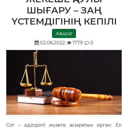
ШЫҒАРУ – ЗАҢ
ҮСТЕМДІГІНІҢ КЕПІЛІ
Ақпарат
02.06.2022
1779
0
Сот – әділдікті жүзеге асыратын орган. Ел