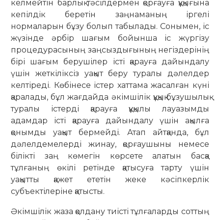
келмейтін барлық тәсілдермен қорғауға құқығына
кепілдік беретін заңнаманың іргелі
нормаларын бұзу болып табылады. Сонымен, іс
жүзінде әрбір шағым бойынша іс жүргізу
процедурасының заңсыздығының негіздерінің
бірі шағым берушілер істі қарауға дайындалу
үшін жеткіліксіз уақыт беру туралы дәлелдер
келтіреді. Көбінесе істер хаттама жасалған күні
қаралады, бұл жағдайда әкімшілік құқық бұзушылық
туралы істерді қарауға құқылы лауазымды
адамдар істі қарауға дайындалу үшін ақылға
қонымды уақыт бермейді. Атап айтқанда, бұл
дәлелдемелерді жинау, қорғаушыны немесе
білікті заң көмегін көрсете алатын басқа
тұлғаның өкілі ретінде қатысуға тарту үшін
уақытты қажет ететін жеке кәсіпкерлік
субъектілеріне қатысты.
Әкімшілік жаза қолдану тиісті тұлғаларды соттың