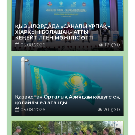
ҚЫЗЫЛОРДАДА «САНАЛЫ ҰРПАҚ –
ЖАРҚЫН БОЛАШАҚ» АТТЫ
КЕҢЕЙТІЛГЕН МӘЖІЛІС ӨТТІ
05.08.2026
17
0
Қазақстан Орталық Азиядағы көшуге ең
қолайлы ел атанды
05.08.2026
20
0