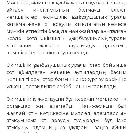
Мәселен, әкімшілік құқық бұзушылық туралы істерді
қайтару институтының болмауы, елеулі
кемшіліктер, әкімшілік құқықбұзушылық туралы
хаттама және істі қарауды қиындататын немесе
мүмкін етпейтін басқа да мән-жайлар анықталған
кезде, сотқа әкімшілік құқық бұзушылық туралы
хаттаманы жасаған лауазымды адамның
кемшіліктерін жоюға тура келеді.
Әкімшілік құқық бұзушылық туралы істер бойынша
сот қабылдаған жекеше қаулылардың басым
көпшілігі осы істер бойынша іс жүргізу рәсіміне
үлкен наразылықтар себебінен шығарылады.
Әкімшілік іс жүргізудің бұл кезеңін мемлекеттік
органдар жиі елемейді. Нәтижесінде бұл
жағдай істің нәтижесіне мүдделі адамдардың
қатысуынсыз істі қарауды тудырады, бұл іске
қатысушы адамның өз құқықтарын заңға қайшы