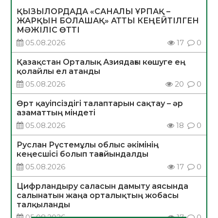
ҚЫЗЫЛОРДАДА «САНАЛЫ ҰРПАҚ –
ЖАРҚЫН БОЛАШАҚ» АТТЫ КЕҢЕЙТІЛГЕН
МӘЖІЛІС ӨТТІ
05.08.2026
17
0
Қазақстан Орталық Азиядағы көшуге ең
қолайлы ел атанды
05.08.2026
20
0
Өрт қауіпсіздігі талаптарын сақтау – әр
азаматтың міндеті
05.08.2026
18
0
Руслан Рүстемұлы облыс әкімінің
кеңесшісі болып тағайындалды
05.08.2026
17
0
Цифрландыру саласын дамыту аясында
салынатын жаңа орталықтың жобасы
талқыланды
05.08.2026
17
0