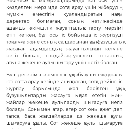
Көбінесе іс материалдарында істі осы үшін
көзделген мерзімде сотқа қарау үшін жіберудің
мүмкін еместігін куәландыратын нақты
деректер болмаған, соның нәтижесінде
адамды әкімшілік жауаптылыққа тарту мерзімі
өтіп кеткен, бұл осы іс бойынша іс жүргізуді
тоқтатуға және соның салдарынан құқық бұзушылық
жасаған адамдардың жауаптылықтан кетуіне
негіз болған, сондай-ақ уәкілетті органның
атына жекеше қаулы шығару үшін негіз болған.
Бұл дегеніміз әкімшілік құқық бұзушылық туралы
істі сотта қарау кезінде анықталған, сотқа дейінгі іс
жүргізу барысында жол берілген құқық
бұзушылықтарды жасауға ықпал ететін мән-
жайлар жекеше қаулыларды шығаруға негіз
болады. Сонымен қатар, егер сот оны қажет деп
тапса, басқа жағдайларда да жекеше қаулы
шығаруға құқылы. Сот жекеше қаулы шығаруға