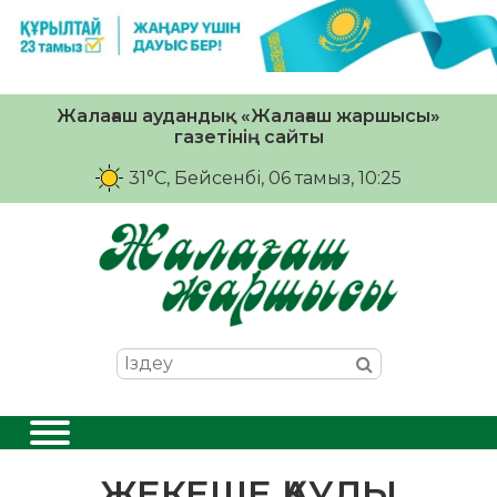
Жалағаш аудандық «Жалағаш жаршысы»
газетінің сайты
31°C
, Бейсенбі, 06 тамыз, 10:25
ЖЕКЕШЕ ҚАУЛЫ