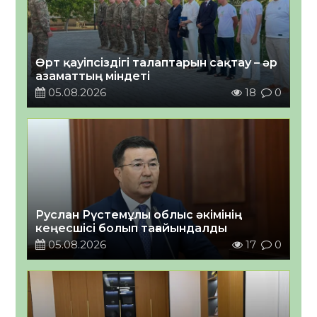
Өрт қауіпсіздігі талаптарын сақтау – әр
азаматтың міндеті
05.08.2026
18
0
Руслан Рүстемұлы облыс әкімінің
кеңесшісі болып тағайындалды
05.08.2026
17
0