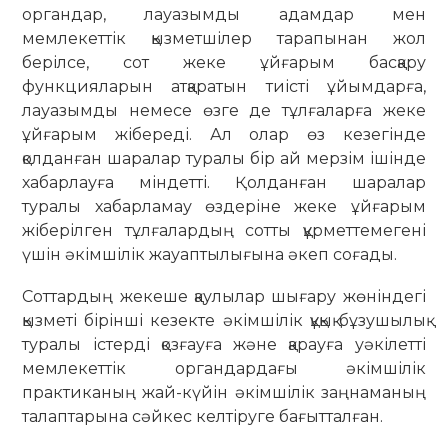
органдар, лауазымды адамдар мен
мемлекеттік қызметшілер тарапынан жол
берілсе, сот жеке ұйғарым басқару
функцияларын атқаратын тиісті ұйымдарға,
лауазымды немесе өзге де тұлғаларға жеке
ұйғарым жібереді. Ал олар өз кезегінде
қолданған шаралар туралы бір ай мерзім ішінде
хабарлауға міндетті. Қолданған шаралар
туралы хабарламау өздеріне жеке ұйғарым
жіберілген тұлғалардың сотты құрметтемегені
үшін әкімшілік жауаптылығына әкеп соғады.
Соттардың жекеше қаулылар шығару жөніндегі
қызметі бірінші кезекте әкімшілік құқық бұзушылық
туралы істерді қозғауға және қарауға уәкілетті
мемлекеттік органдардағы әкімшілік
практиканың жай-күйін әкімшілік заңнаманың
талаптарына сәйкес келтіруге бағытталған.