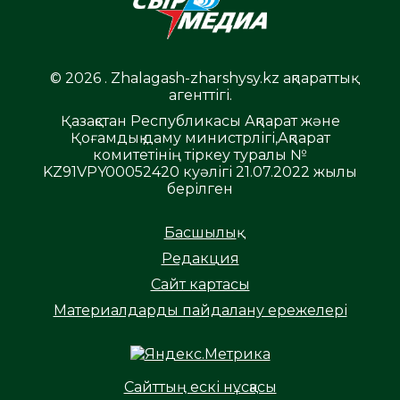
© 2026 . Zhalagash-zharshysy.kz ақпараттық
агенттігі.
Қазақстан Республикасы Ақпарат және
Қоғамдық даму министрлігі,Ақпарат
комитетінің тіркеу туралы №
KZ91VPY00052420 куәлігі 21.07.2022 жылы
берілген
Басшылық
Редакция
Сайт картасы
Материалдарды пайдалану ережелері
Сайттың ескі нұсқасы