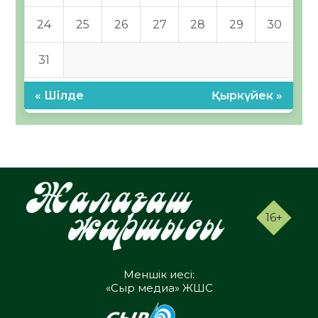
24
25
26
27
28
29
30
31
« Шілде
Қыркүйек »
16+
Меншік иесі:
«Сыр медиа» ЖШС