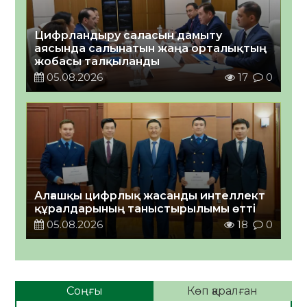
Цифрландыру саласын дамыту
аясында салынатын жаңа орталықтың
жобасы талқыланды
05.08.2026
17
0
Алғашқы цифрлық жасанды интеллект
құралдарының таныстырылымы өтті
05.08.2026
18
0
Соңғы
Көп қаралған