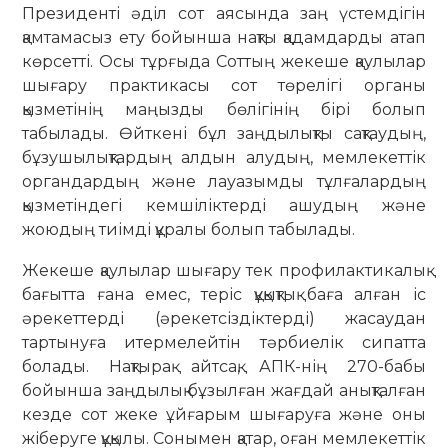
Президенті әділ сот аясында заң үстемдігін
қамтамасыз ету бойынша нақты қадамдарды атап
көрсетті. Осы тұрғыда Соттың жекеше қаулылар
шығару практикасы сот төрелігі органы
қызметінің маңызды бөлігінің бірі болып
табылады. Өйткені бұл заңдылықты сақтаудың,
бұзушылықтардың алдын алудың, мемлекеттік
органдардың және лауазымды тұлғалардың
қызметіндегі кемшіліктерді ашудың және
жоюдың тиімді құралы болып табылады.
Жекеше қаулылар шығару тек профилактикалық
бағытта ғана емес, теріс құқықтық баға алған іс
әрекеттерді (әрекетсіздіктерді) жасаудан
тартынуға итермелейтін тәрбиелік сипатта
болады. Нақтырақ айтсақ, АПК-нің 270-бабы
бойынша заңдылық бұзылған жағдай анықталған
кезде сот жеке ұйғарым шығаруға және оны
жіберуге құқылы. Сонымен қатар, оған мемлекеттік