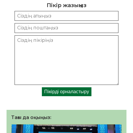
Пікір жазыңыз
Тағы да оқыңыз: