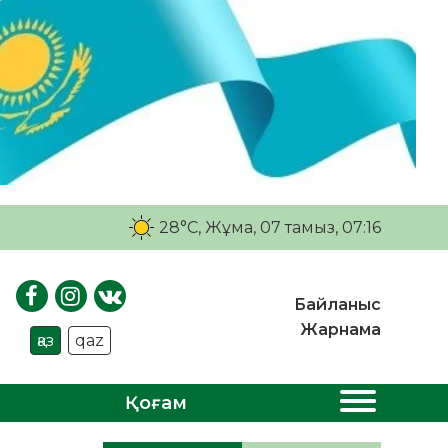
28°C
, Жұма, 07 тамыз, 07:16
Байланыс
Жарнама
қаз
qaz
Қоғам