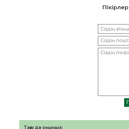
Пікірлер
Тағы да оқыңыз: