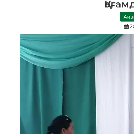
Қоғам
Ақпа
2