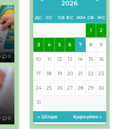
2026
ДС
СС
СӘ
БС
ЖМ
СБ
ЖС
1
2
–
7
3
4
5
6
8
9
0
0
10
11
12
13
14
15
16
17
18
19
20
21
22
23
24
25
26
27
28
29
30
31
ы
« Шілде
Қыркүйек »
0
0