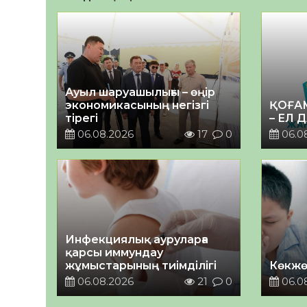
Ауыл шаруашылығы – өңір
экономикасының негізгі
ҚОҒА
тірегі
– ЕЛ 
06.08.2026
17
0
06.0
Инфекциялық ауруларға
қарсы иммундау
жұмыстарының тиімділігі
Көкжө
06.08.2026
21
0
06.0