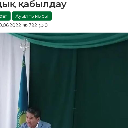
дық қабылдау
рат
Ауыл тынысы
0.06.2022
792
0