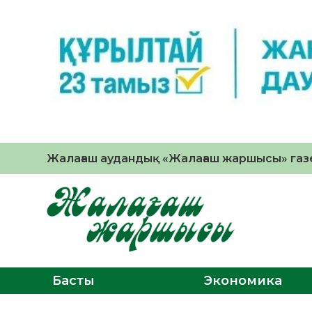
Жалағаш аудандық «Жалағаш жаршысы» газе
Басты
Экономика