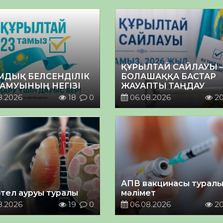
ҚҰРЫЛТАЙ САЙЛАУЫ 
МДЫҚ БЕЛСЕНДІЛІК
БОЛАШАҚҚА БАСТАР
ДАМУЫНЫҢ НЕГІЗІ
ЖАУАПТЫ ТАҢДАУ
8.2026
18
0
06.08.2026
2
АПВ вакцинасы турал
тел ауруы туралы
мәлімет
8.2026
19
0
06.08.2026
2