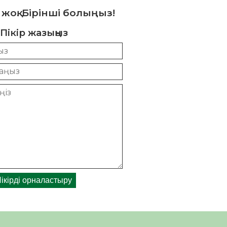
 жоқ. Бірінші болыңыз!
Пікір жазыңыз