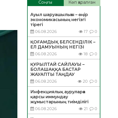
Соңғы
Көп қаралған
Ауыл шаруашылығы – өңір
экономикасының негізгі
тірегі
06.08.2026
17
0
ҚОҒАМДЫҚ БЕЛСЕНДІЛІК –
ЕЛ ДАМУЫНЫҢ НЕГІЗІ
06.08.2026
18
0
ҚҰРЫЛТАЙ САЙЛАУЫ –
БОЛАШАҚҚА БАСТАР
ЖАУАПТЫ ТАҢДАУ
06.08.2026
20
0
Инфекциялық ауруларға
қарсы иммундау
жұмыстарының тиімділігі
06.08.2026
21
0