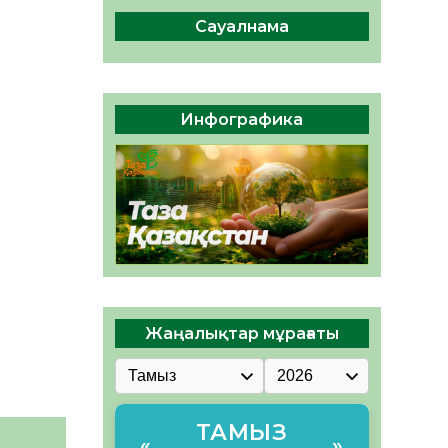
ы жаңа Құрылтай үшін дауыс
беруге дайын
Сауалнама
05.08.2026
32
0
ӘРБІР ДАУЫС – ҚОҒАМ
ДАМУЫНА ҚОСЫЛҒАН
Инфографика
ҮЛЕС
05.08.2026
39
0
Жаңалықтар мұрағаты
ТАМЫЗ
«
»