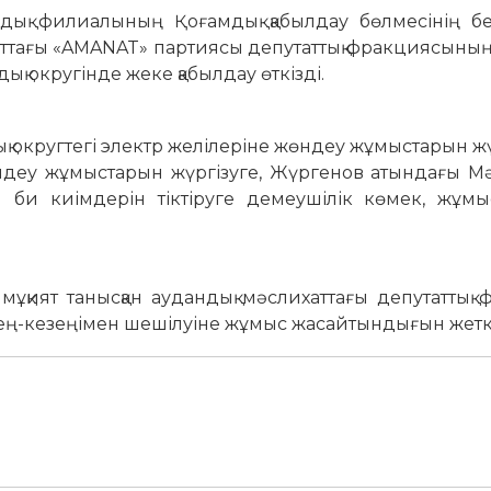
ық филиалының Қоғамдық қабылдау бөлмесінің бек
аттағы «AMANAT» партиясы депутаттық фракциясыны
қ округінде жеке қабылдау өткізді.
 округтегі электр желілеріне жөндеу жұмыстарын жү
ндеу жұмыстарын жүргізуге, Жүргенов атындағы М
 би киімдерін тіктіруге демеушілік көмек, жұмыс
ұқият танысқан аудандық мәслихаттағы депутаттық
ең-кезеңімен шешілуіне жұмыс жасайтындығын жеткі