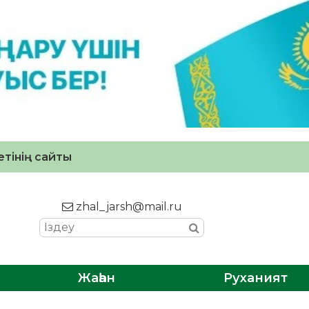
тінің сайты
zhal_jarsh@mail.ru
Жаһан
Руханият