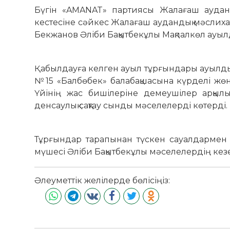
Бүгін «AMANAT» партиясы Жалағаш ауданд
кестесіне сәйкес Жалағаш аудандық мәслих
Бекжанов Әліби Бақытбекұлы Мақпалкөл ауылды
Қабылдауға келген ауыл тұрғындары ауылдық
№15 «Балбөбек» балабақшасына күрделі жө
Үйінің жас бишілеріне демеушілер арқылы
денсаулық сақтау сынды мәселелерді көтерді.
Тұрғындар тарапынан түскен сауалдармен м
мүшесі Әліби Бақытбекұлы мәселелердің кез
Әлеуметтік желілерде бөлісіңіз: