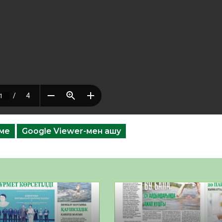
еме
Google Viewer-мен ашу