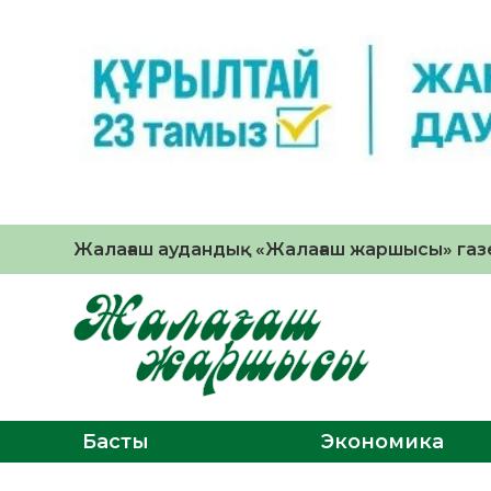
Жалағаш аудандық «Жалағаш жаршысы» газе
Басты
Экономика