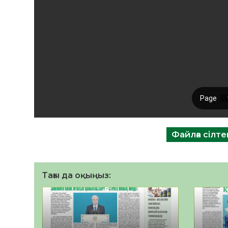
Файлға сілт
Тағы да оқыңыз: