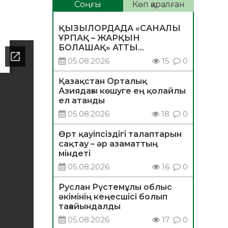
Соңғы
Көп қаралған
ҚЫЗЫЛОРДАДА «САНАЛЫ
ҰРПАҚ – ЖАРҚЫН
БОЛАШАҚ» АТТЫ
КЕҢЕЙТІЛГЕН МӘЖІЛІС
05.08.2026
15
0
ӨТТІ
Қазақстан Орталық
Азиядағы көшуге ең қолайлы
ел атанды
05.08.2026
18
0
Өрт қауіпсіздігі талаптарын
сақтау – әр азаматтың
міндеті
05.08.2026
16
0
Руслан Рүстемұлы облыс
әкімінің кеңесшісі болып
тағайындалды
05.08.2026
17
0