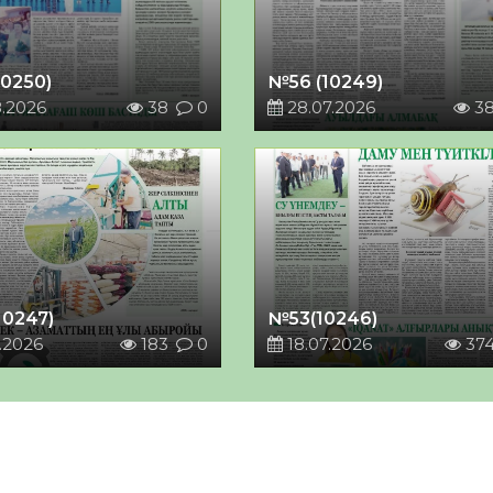
10250)
№56 (10249)
8.2026
38
0
28.07.2026
3
10247)
№53(10246)
.2026
183
0
18.07.2026
37