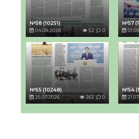
№58 (10251)
№57 (
04.08.2026
52
0
01.0
№55 (10248)
№54 (
25.07.2026
263
0
21.07