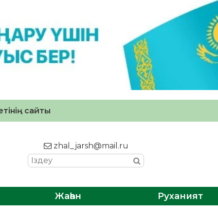
тінің сайты
zhal_jarsh@mail.ru
Жаһан
Руханият