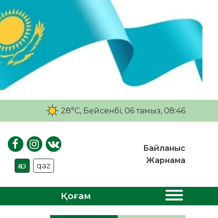
28°C
, Бейсенбі, 06 тамыз, 08:46
Байланыс
Жарнама
қаз
qaz
Қоғам