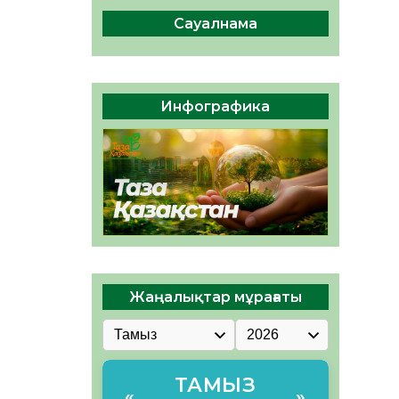
04.08.2026
47
0
Сауалнама
Құрылтай: Қызылордада
1344 комиссия мүшесінің
білімі жетілдіріледі
04.08.2026
38
0
Инфографика
ҚҰРЫЛТАЙ САЙЛАУЫ – ЕЛ
БІРЛІГІ МЕН АЗАМАТТЫҚ
ЖАУАПКЕРШІЛІКТІҢ
КӨРІНІСІ
04.08.2026
49
0
Жаңалықтар мұрағаты
ТАМЫЗ
«
»