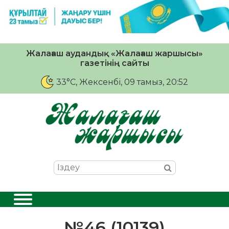
Жалағаш аудандық «Жалағаш жаршысы»
газетінің сайты
33°C
, Жексенбі, 09 тамыз, 20:52
№46 (10139)