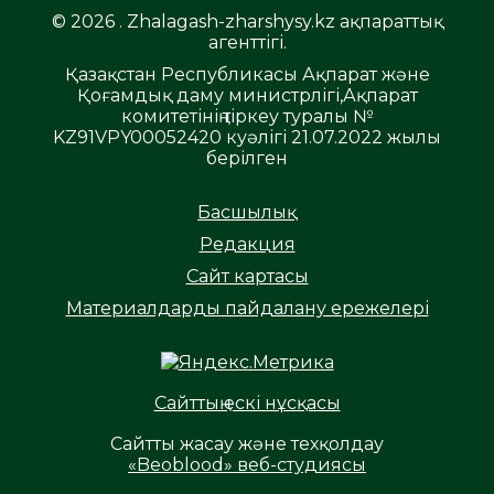
© 2026 . Zhalagash-zharshysy.kz ақпараттық
агенттігі.
Қазақстан Республикасы Ақпарат және
Қоғамдық даму министрлігі,Ақпарат
комитетінің тіркеу туралы №
KZ91VPY00052420 куәлігі 21.07.2022 жылы
берілген
Басшылық
Редакция
Сайт картасы
Материалдарды пайдалану ережелері
Сайттың ескі нұсқасы
Сайтты жасау және техқолдау
«Beoblood» веб-студиясы