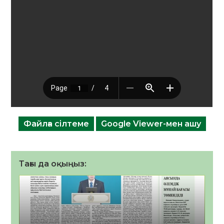
Файлға сілтеме
Google Viewer-мен ашу
Тағы да оқыңыз: