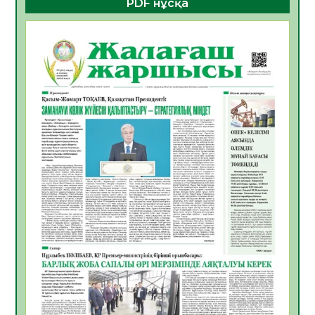
PDF нұсқа
ҚҰРЫЛТАЙ САЙЛАУЫ – БОЛАШАҚҚА
БАСТАР ЖАУАПТЫ ТАҢДАУ
06.08.2026
56
0
Инфекциялық ауруларға қарсы иммундау
жұмыстарының тиімділігі
06.08.2026
58
0
Көкжөтел ауруы туралы
06.08.2026
56
0
АПВ вакцинасы туралы мәлімет
06.08.2026
57
0
Open Air: Қызылорда облысы полиция
департаменті 20 мыңнан астам
көрерменнің қауіпсіздігін қамтамасыз етті
06.08.2026
67
0
ҚЫЗЫЛОРДАДА «САНАЛЫ ҰРПАҚ –
ЖАРҚЫН БОЛАШАҚ» АТТЫ КЕҢЕЙТІЛГЕН