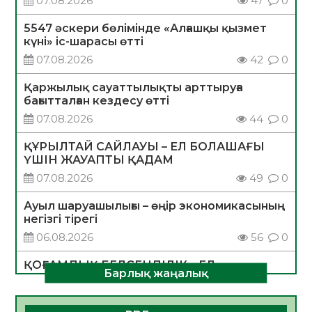
07.08.2026
47
0
5547 әскери бөлімінде «Алғашқы қызмет
күні» іс-шарасы өтті
07.08.2026
42
0
Қаржылық сауаттылықты арттыруға
бағытталған кездесу өтті
07.08.2026
44
0
ҚҰРЫЛТАЙ САЙЛАУЫ – ЕЛ БОЛАШАҒЫ
ҮШІН ЖАУАПТЫ ҚАДАМ
07.08.2026
49
0
Ауыл шаруашылығы – өңір экономикасының
негізгі тірегі
06.08.2026
56
0
ҚОҒАМДЫҚ БЕЛСЕНДІЛІК – ЕЛ
Барлық жаңалық
ДАМУЫНЫҢ НЕГІЗІ
06.08.2026
54
0