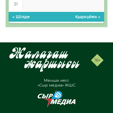
31
« Шілде
Қыркүйек »
16+
Меншік иесі:
«Сыр медиа» ЖШС