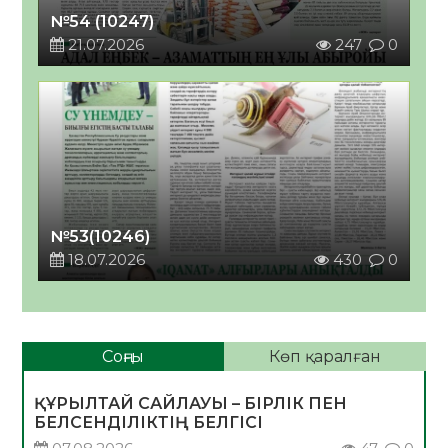
№54 (10247)
21.07.2026
247
0
№53(10246)
18.07.2026
430
0
Соңғы
Көп қаралған
ҚҰРЫЛТАЙ САЙЛАУЫ – БІРЛІК ПЕН
БЕЛСЕНДІЛІКТІҢ БЕЛГІСІ