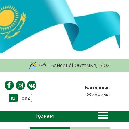
36°C
, Бейсенбі, 06 тамыз, 17:02
Байланыс
Жарнама
қаз
qaz
Қоғам