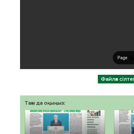
Файлға сілт
Тағы да оқыңыз: