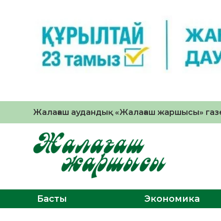
Жалағаш аудандық «Жалағаш жаршысы» газе
Басты
Экономика