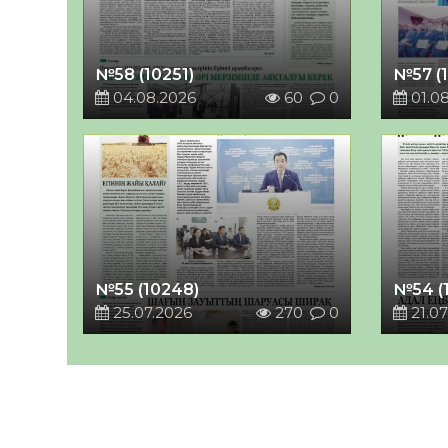
№58 (10251)
№57 (
04.08.2026
60
0
01.0
№55 (10248)
№54 (
25.07.2026
270
0
21.07