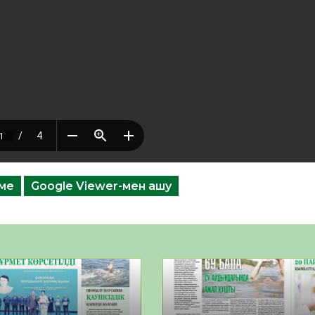
еме
Google Viewer-мен ашу