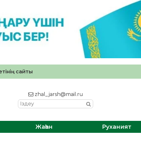
тінің сайты
zhal_jarsh@mail.ru
Жаһан
Руханият