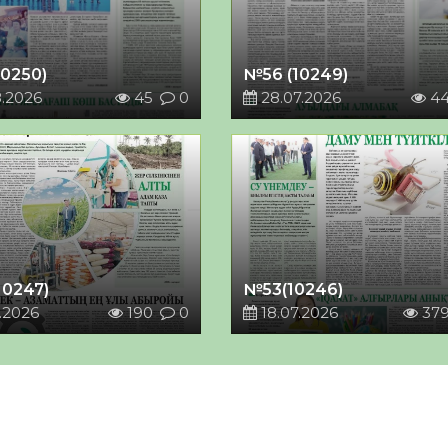
10250)
№56 (10249)
8.2026
45
0
28.07.2026
4
10247)
№53(10246)
.2026
190
0
18.07.2026
37