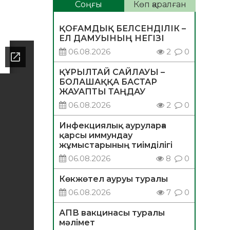
Соңғы
Көп қаралған
ҚОҒАМДЫҚ БЕЛСЕНДІЛІК –
ЕЛ ДАМУЫНЫҢ НЕГІЗІ
06.08.2026
2
0
ҚҰРЫЛТАЙ САЙЛАУЫ –
БОЛАШАҚҚА БАСТАР
ЖАУАПТЫ ТАҢДАУ
06.08.2026
2
0
Инфекциялық ауруларға
қарсы иммундау
жұмыстарының тиімділігі
06.08.2026
8
0
Көкжөтел ауруы туралы
06.08.2026
7
0
АПВ вакцинасы туралы
мәлімет