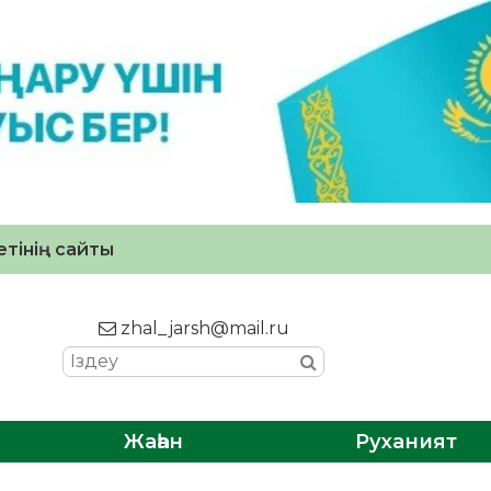
тінің сайты
zhal_jarsh@mail.ru
Жаһан
Руханият