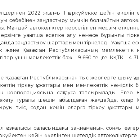
қ елдерінен 2022 жылғы 1 қыркүйекке дейін әкелін
уы себебінен заңдастыру мүмкін болмайтын автокө
ы. Мұндай автокөліктер көрсетілген мерзім өткенн
ерзімге уақытша есепке алу немесе бұрынғы тірк
айда заңдастыру шарттарымен тіркеледі. Уақытша ес
лік және Қазақстан Республикасының мемлекеттік н
гілер үшін мемлекеттік баж – 9 660 теңге, КҚТК – 4 31
не Қазақстан Республикасынан тыс жерлерге шығу құ
еттің тіркеу құжаттары мен мемлекеттік нөмірлік б
ік корпорациясына сақтауға тапсырылады. Егер Қа
кету туралы шешім қабылдаған жағдайда, олар Қа
уы тиіс, содан кейін оларға тіркеу құжаттары 
жол қозғалысы саласындағы заңнаманың соңғы өзгер
ыркүйектен кейін әкелінген шетелдік автокөліктерге 