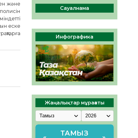
04.08.2026
46
0
ген және
Сауалнама
 полисін
Құрылтай: Қызылордада
індетті
1344 комиссия мүшесінің
білімі жетілдіріледі
нын еске
рақтарға
04.08.2026
37
0
Инфографика
ҚҰРЫЛТАЙ САЙЛАУЫ – ЕЛ
БІРЛІГІ МЕН АЗАМАТТЫҚ
ЖАУАПКЕРШІЛІКТІҢ
КӨРІНІСІ
04.08.2026
49
0
Жаңалықтар мұрағаты
ТАМЫЗ
«
»