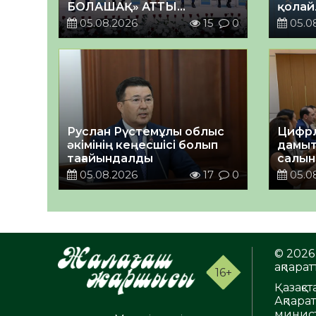
БОЛАШАҚ» АТТЫ
қолай
КЕҢЕЙТІЛГЕН МӘЖІЛІС
05.08.2026
15
0
05.0
ӨТТІ
Руслан Рүстемұлы облыс
Цифрл
әкімінің кеңесшісі болып
дамыт
тағайындалды
салын
ортал
05.08.2026
17
0
05.0
талқы
© 2026 
ақпаратт
16+
Қазақс
Ақпара
минист