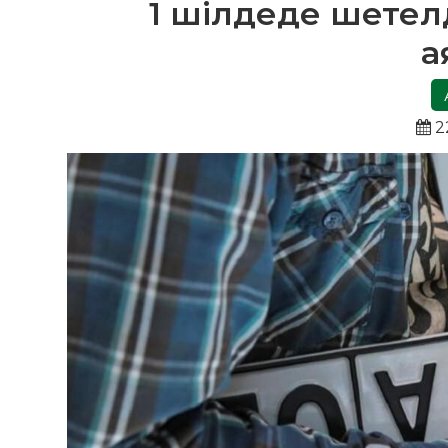
1 шілдеде шетелд
а
2