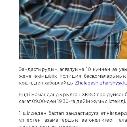
Заңдастырудың аяқталуына 10 күннен аз у
және әкімшілік полиция басқармаларының
көшті, деп хабарлайды
Zhalagash-zharshysy.k
Енді мамандандырылған ХҚКО-лар дүйсенбіде
сағат 09.00-ден 19.30-ға дейін жұмыс істейді.
1 шілдеден бастап заңдастыруға өтінімдерді
үлгерген азаматтардың автокөліктері тал
заңдастыру құқығы беріледі.