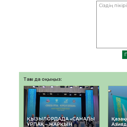
Тағы да оқыңыз:
ҚЫЗЫЛОРДАДА «САНАЛЫ
Қазақ
ҰРПАҚ – ЖАРҚЫН
Азияд