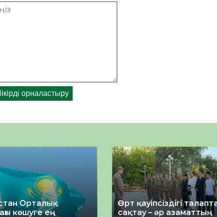
стан Орталық
Өрт қауіпсіздігі талап
ағы көшуге ең
сақтау – әр азаматтың