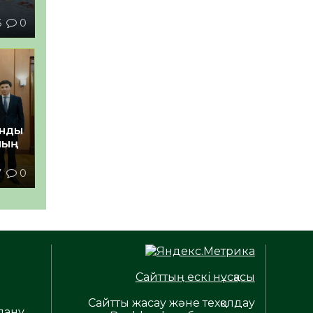
6
0
анды
ның
7
0
Сайттың ескі нұсқасы
Сайтты жасау және техқолдау
лану