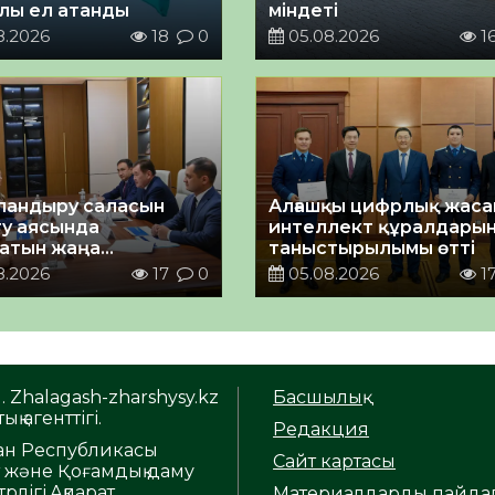
лы ел атанды
міндеті
8.2026
18
0
05.08.2026
1
андыру саласын
Алғашқы цифрлық жас
у аясында
интеллект құралдары
атын жаңа
таныстырылымы өтті
ықтың жобасы
8.2026
17
0
05.08.2026
1
ланды
. Zhalagash-zharshysy.kz
Басшылық
ық агенттігі.
Редакция
тан Республикасы
Сайт картасы
т және Қоғамдық даму
рлігі,Ақпарат
Материалдарды пайда