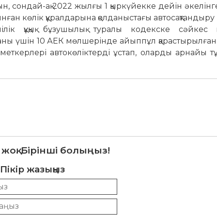
н, сондай-ақ 2022 жылғы 1 қыркүйекке дейін әкелін
ған көлік құралдарына қолданыстағы автосақтандыру
лік құқық бұзушылық туралы кодекске сәйкес м
арғаны үшін 10 АЕК мөлшерінде айыппұл қарастырылға
еткерлері автокөліктерді ұстап, оларды арнайы тұ
 жоқ. Бірінші болыңыз!
Пікір жазыңыз