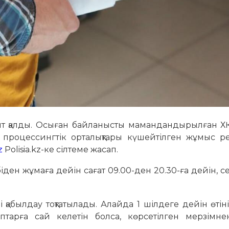
ақыт қалды. Осыған байланысты мамандандырылған Х
 процессингтік орталықтары күшейтілген жұмыс р
z
Polisia.kz-ке сілтеме жасап.
н жұмаға дейін сағат 09.00-ден 20.30-ға дейін, се
 қабылдау тоқтатылады. Алайда 1 шілдеге дейін өтін
аптарға сай келетін болса, көрсетілген мерзімне