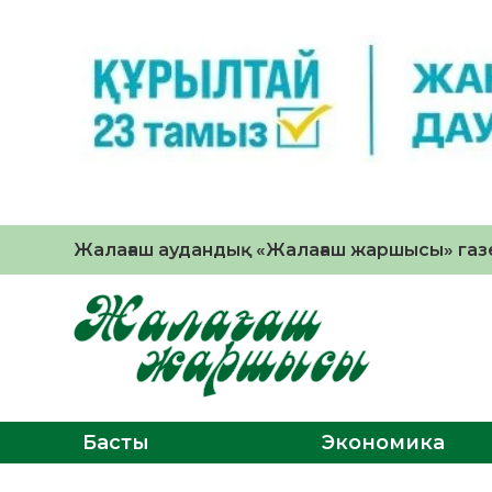
Жалағаш аудандық «Жалағаш жаршысы» газе
Басты
Экономика