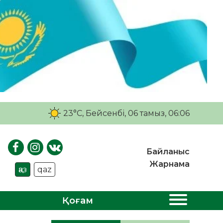
23°C
, Бейсенбі, 06 тамыз, 06:06
Байланыс
Жарнама
қаз
qaz
Қоғам