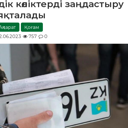
ік көліктерді заңдастыру
яқталады
Ақпарат
Қоғам
2.06.2023
757
0