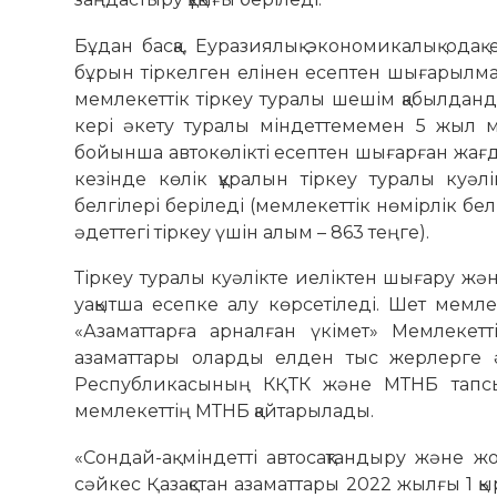
Бұдан басқа, Еуразиялық экономикалық ода
бұрын тіркелген елінен есептен шығарылма
мемлекеттік тіркеу туралы шешім қабылданд
кері әкету туралы міндеттемемен 5 жыл м
бойынша автокөлікті есептен шығарған жағд
кезінде көлік құралын тіркеу туралы куә
белгілері беріледі (мемлекеттік нөмірлік бел
әдеттегі тіркеу үшін алым – 863 теңге).
Тіркеу туралы куәлікте иеліктен шығару жә
уақытша есепке алу көрсетіледі. Шет мемлек
«Азаматтарға арналған үкімет» Мемлекетт
азаматтары оларды елден тыс жерлерге ә
Республикасының КҚТК және МТНБ тапсыр
мемлекеттің МТНБ қайтарылады.
«Сондай-ақ міндетті автосақтандыру және 
сәйкес Қазақстан азаматтары 2022 жылғы 1 қ