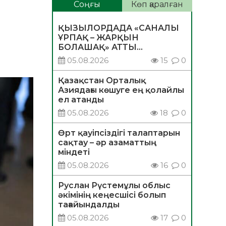
Соңғы
Көп қаралған
ҚЫЗЫЛОРДАДА «САНАЛЫ
ҰРПАҚ – ЖАРҚЫН
БОЛАШАҚ» АТТЫ
КЕҢЕЙТІЛГЕН МӘЖІЛІС
05.08.2026
15
0
ӨТТІ
Қазақстан Орталық
Азиядағы көшуге ең қолайлы
ел атанды
05.08.2026
18
0
Өрт қауіпсіздігі талаптарын
сақтау – әр азаматтың
міндеті
05.08.2026
16
0
Руслан Рүстемұлы облыс
әкімінің кеңесшісі болып
тағайындалды
05.08.2026
17
0