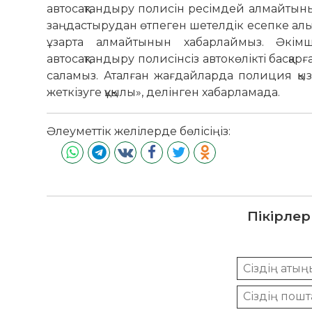
автосақтандыру полисін ресімдей алмайтыны
заңдастырудан өтпеген шетелдік есепке алын
ұзарта алмайтынын хабарлаймыз. Әкімші
автосақтандыру полисінсіз автокөлікті басқ
саламыз. Аталған жағдайларда полиция қызм
жеткізуге құқылы», делінген хабарламада.
Әлеуметтік желілерде бөлісіңіз:
Пікірлер