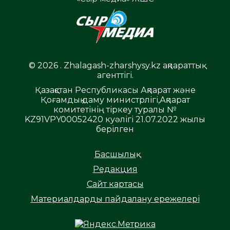
© 2026 . Zhalagash-zharshysy.kz ақпараттық
агенттігі.
Қазақстан Республикасы Ақпарат және
Қоғамдық даму министрлігі,Ақпарат
комитетінің тіркеу туралы №
KZ91VPY00052420 куәлігі 21.07.2022 жылы
берілген
Басшылық
Редакция
Сайт картасы
Материалдарды пайдалану ережелері