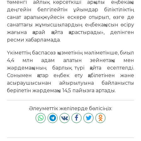
төменгі айлық көрсеткіші арқылы еңбекақы
деңгейін белгілейтін ұйымдар біліктіліктің
санат аралық жүйесін ескере отырып, өзге де
санаттағы жұмысшылардың еңбекақысын өсіру
жағына қарай қайта қарастырады», делінген
ресми хабарламада.
Үкіметтің баспасөз қызметінің мәліметінше, биыл
4,4 млн адам алатын зейнетақы мен
жәрдемақының барлық түрі қайта есептелді.
Сонымен қатар еңбек ету қабілетінен және
асыраушысынан айырылуына байланысты
берілетін жәрдемақы 14,5 пайызға артады.
Әлеуметтік желілерде бөлісіңіз: