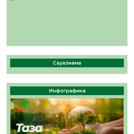
КӨРІНІСІ
04.08.2026
50
0
Сауалнама
Инфографика