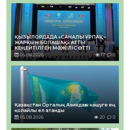
ҚЫЗЫЛОРДАДА «САНАЛЫ ҰРПАҚ –
ЖАРҚЫН БОЛАШАҚ» АТТЫ
КЕҢЕЙТІЛГЕН МӘЖІЛІС ӨТТІ
05.08.2026
17
0
Қазақстан Орталық Азиядағы көшуге ең
қолайлы ел атанды
05.08.2026
20
0