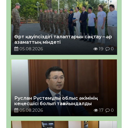
Өрт қауіпсіздігі талаптарын сақтау – әр
азаматтың міндеті
05.08.2026
19
0
Руслан Рүстемұлы облыс әкімінің
кеңесшісі болып тағайындалды
05.08.2026
17
0