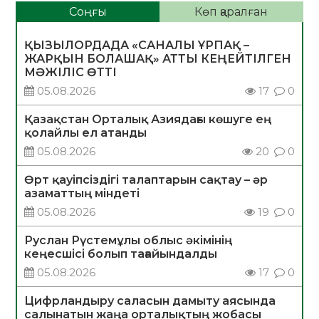
Соңғы
Көп қаралған
ҚЫЗЫЛОРДАДА «САНАЛЫ ҰРПАҚ –
ЖАРҚЫН БОЛАШАҚ» АТТЫ КЕҢЕЙТІЛГЕН
МӘЖІЛІС ӨТТІ
05.08.2026
17
0
Қазақстан Орталық Азиядағы көшуге ең
қолайлы ел атанды
05.08.2026
20
0
Өрт қауіпсіздігі талаптарын сақтау – әр
азаматтың міндеті
05.08.2026
19
0
Руслан Рүстемұлы облыс әкімінің
кеңесшісі болып тағайындалды
05.08.2026
17
0
Цифрландыру саласын дамыту аясында
салынатын жаңа орталықтың жобасы