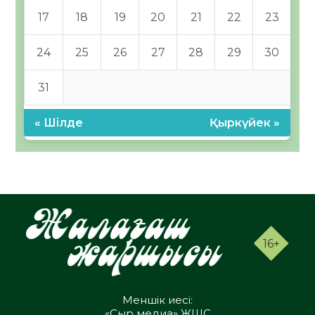
17
18
19
20
21
22
23
24
25
26
27
28
29
30
31
« Шілде
Қыркүйек »
16+
Меншік иесі:
«Сыр медиа» ЖШС