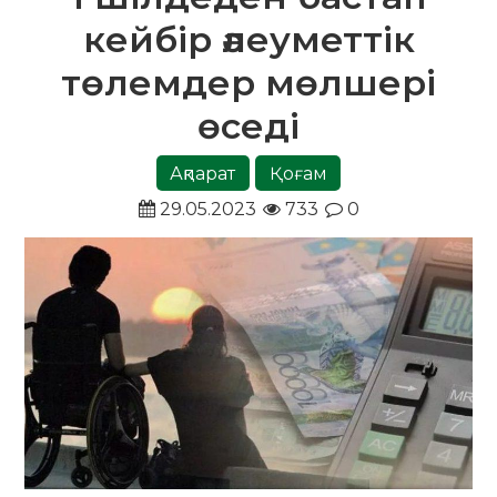
кейбір әлеуметтік
төлемдер мөлшері
өседі
Ақпарат
Қоғам
29.05.2023
733
0