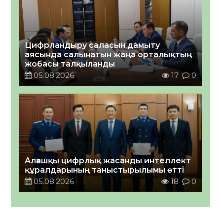
Цифрландыру саласын дамыту
аясында салынатын жаңа орталықтың
жобасы талқыланды
05.08.2026
17
0
Алғашқы цифрлық жасанды интеллект
құралдарының таныстырылымы өтті
05.08.2026
18
0