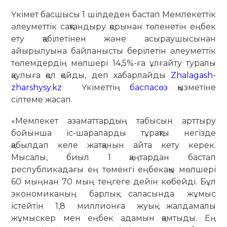
Үкімет басшысы 1 шілдеден бастап Мемлекеттік
әлеуметтік сақтандыру қорынан төленетін еңбек
ету қабілетінен және асыраушысынан
айырылуына байланысты берілетін әлеуметтік
төлемдердің мөлшері 14,5%-ға ұлғайту туралы
қаулыға қол қойды, деп хабарлайды
Zhalagash-
zharshysy.kz
Үкіметтің
баспасөз
қызметіне
сілтеме жасап.
«Мемлекет азаматтардың табысын арттыру
бойынша іс-шараларды тұрақты негізде
қабылдап келе жатқанын айта кету керек.
Мысалы, биыл 1 қаңтардан бастап
республикадағы ең төменгі еңбекақы мөлшері
60 мыңнан 70 мың теңгеге дейін көбейді. Бұл
экономиканың барлық саласында жұмыс
істейтін 1,8 миллионға жуық жалдамалы
жұмыскер мен еңбек адамын қамтыды. Ең