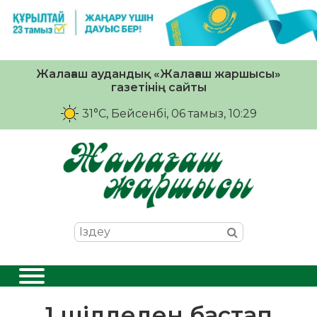
Жалағаш аудандық «Жалағаш жаршысы»
газетінің сайты
31°C
, Бейсенбі, 06 тамыз, 10:29
1 шілдеден бастап