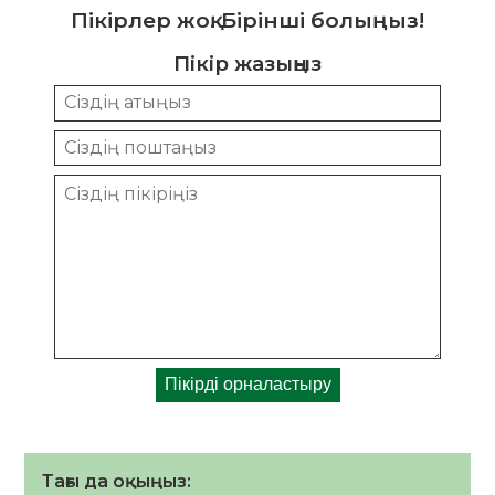
Пікірлер жоқ. Бірінші болыңыз!
Пікір жазыңыз
Тағы да оқыңыз: