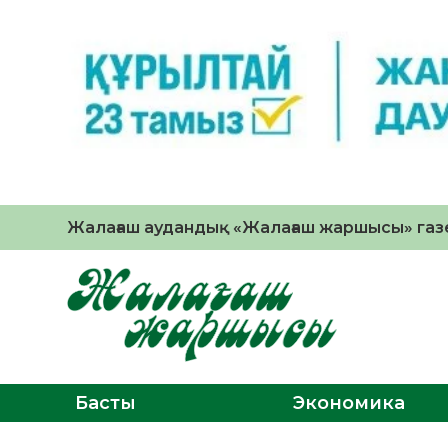
Жалағаш аудандық «Жалағаш жаршысы» газе
Басты
Экономика