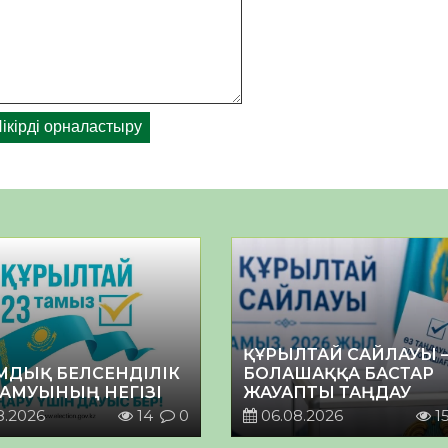
ҚҰРЫЛТАЙ САЙЛАУЫ 
МДЫҚ БЕЛСЕНДІЛІК
БОЛАШАҚҚА БАСТАР
ДАМУЫНЫҢ НЕГІЗІ
ЖАУАПТЫ ТАҢДАУ
8.2026
14
0
06.08.2026
1