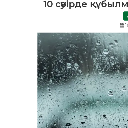
10 сәуірде құбы
1