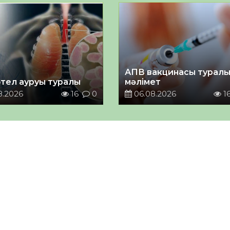
АПВ вакцинасы турал
тел ауруы туралы
мәлімет
8.2026
16
0
06.08.2026
1