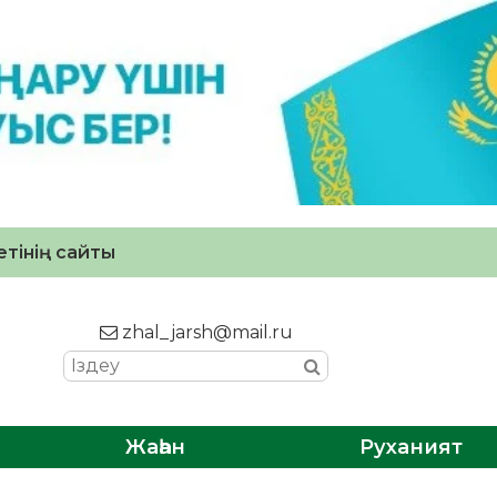
тінің сайты
zhal_jarsh@mail.ru
Жаһан
Руханият