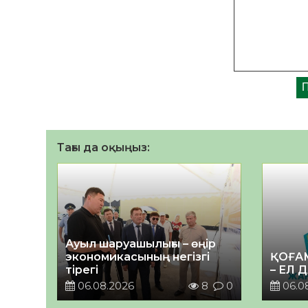
Тағы да оқыңыз:
Ауыл шаруашылығы – өңір
экономикасының негізгі
ҚОҒА
тірегі
– ЕЛ 
06.08.2026
8
0
06.0