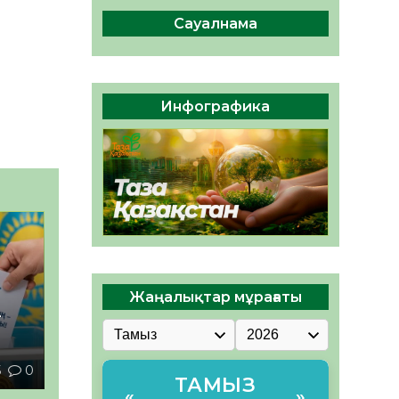
ы жаңа Құрылтай үшін дауыс
беруге дайын
Сауалнама
05.08.2026
30
0
ӘРБІР ДАУЫС – ҚОҒАМ
ДАМУЫНА ҚОСЫЛҒАН
Инфографика
ҮЛЕС
05.08.2026
35
0
Жаңалықтар мұрағаты
–
5
0
ТАМЫЗ
«
»