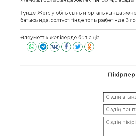
Жамбыл облысында жел екпіні 30 м/с асады.
Түнде Жетсіу облысының орталығында және 
батысында, солтүстігінде топырақ бетінде 3 гр
Әлеуметтік желілерде бөлісіңіз:
Пікірлер