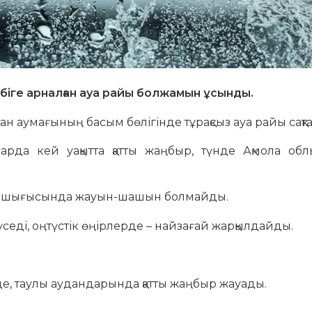
нбіге арналған ауа райы болжамын ұсынды.
ан аумағының басым бөлігінде тұрақсыз ауа райы сақт
арда кей уақытта қатты жаңбыр, түнде Ақмола об
нда, шығысында жауын-шашын болмайды.
еді, оңтүстік өңірлерде – найзағай жарқылдайды.
де, таулы аудандарында қатты жаңбыр жауады.