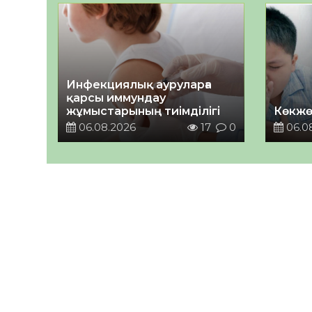
Инфекциялық ауруларға
қарсы иммундау
жұмыстарының тиімділігі
Көкжө
06.08.2026
17
0
06.0