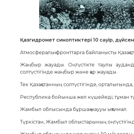
Қазгидромет синоптиктері 10 сәуір, дүйсе
Атмосфералық фронттарға байланысты Қазақст
Жаңбыр жауады. Оңтүстікте таулы ауданд
солтүстігінде жаңбыр және қар жауады.
Тек Қазақстанның солтүстігінде, орталығы
Республика бойынша жел күшейеді, тұман түс
Жамбыл облысында бұршақ жаууы ықтимал.
Түркістан, Жамбыл облыстарының оңтүстігін