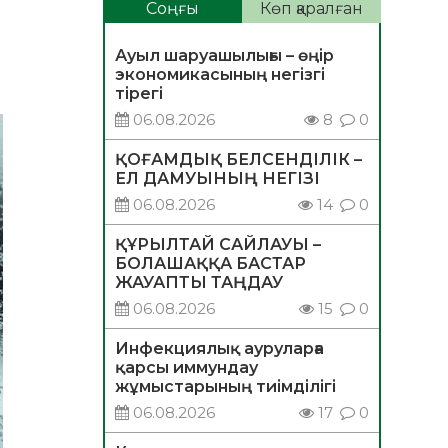
Соңғы
Көп қаралған
Ауыл шаруашылығы – өңір
экономикасының негізгі
тірегі
06.08.2026
8
0
ҚОҒАМДЫҚ БЕЛСЕНДІЛІК –
ЕЛ ДАМУЫНЫҢ НЕГІЗІ
06.08.2026
14
0
ҚҰРЫЛТАЙ САЙЛАУЫ –
БОЛАШАҚҚА БАСТАР
ЖАУАПТЫ ТАҢДАУ
06.08.2026
15
0
Инфекциялық ауруларға
қарсы иммундау
жұмыстарының тиімділігі
06.08.2026
17
0