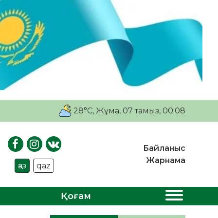
28°C
, Жұма, 07 тамыз, 00:08
Байланыс
Жарнама
қаз
qaz
Қоғам