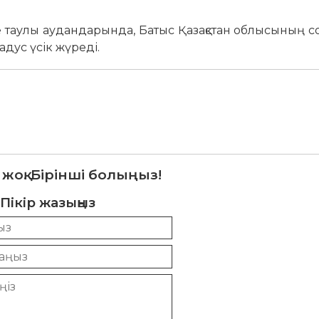
таулы аудандарында, Батыс Қазақстан облысының со
адус үсік жүреді.
 жоқ. Бірінші болыңыз!
Пікір жазыңыз