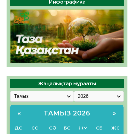
Инфографика
Жаңалықтар мұрағаты
ТАМЫЗ 2026
«
»
ДС
СС
СӘ
БС
ЖМ
СБ
ЖС