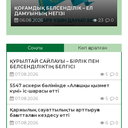
ҚОҒАМДЫҚ БЕЛСЕНДІЛІК – ЕЛ
ДАМУЫНЫҢ НЕГІЗІ
06.08.2026
23
0
Соңғы
Көп қаралған
ҚҰРЫЛТАЙ САЙЛАУЫ – БІРЛІК ПЕН
БЕЛСЕНДІЛІКТІҢ БЕЛГІСІ
07.08.2026
5
0
5547 әскери бөлімінде «Алғашқы қызмет
күні» іс-шарасы өтті
07.08.2026
5
0
Қаржылық сауаттылықты арттыруға
бағытталған кездесу өтті
07.08.2026
6
0