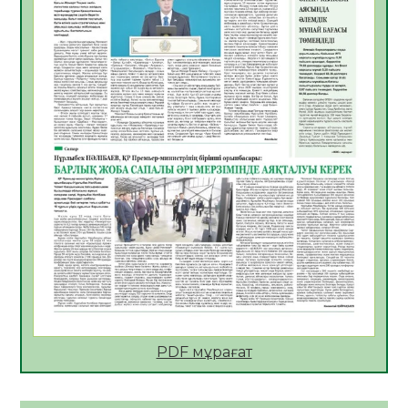
06.08.2026
24
0
АПВ вакцинасы туралы мәлімет
06.08.2026
25
0
Open Air: Қызылорда облысы полиция
департаменті 20 мыңнан астам
көрерменнің қауіпсіздігін қамтамасыз етті
06.08.2026
37
0
ҚЫЗЫЛОРДАДА «САНАЛЫ ҰРПАҚ –
ЖАРҚЫН БОЛАШАҚ» АТТЫ КЕҢЕЙТІЛГЕН
МӘЖІЛІС ӨТТІ
05.08.2026
37
0
Қазақстан Орталық Азиядағы көшуге ең
қолайлы ел атанды
05.08.2026
38
0
PDF мұрағат
Өрт қауіпсіздігі талаптарын сақтау – әр
азаматтың міндеті