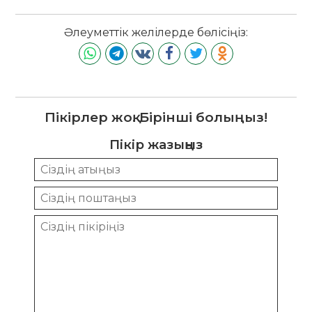
Әлеуметтік желілерде бөлісіңіз:
Пікірлер жоқ. Бірінші болыңыз!
Пікір жазыңыз