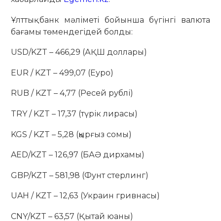
Ұлттық банк мәліметі бойынша бүгінгі валюта
бағамы төмендегідей болды:
USD/KZT – 466,29 (АҚШ доллары)
EUR / KZT – 499,07 (Еуро)
RUB / KZT – 4,77 (Ресей рублі)
TRY / KZT – 17,37 (түрік лирасы)
KGS / KZT – 5,28 (қырғыз сомы)
AED/KZT – 126,97 (БАӘ дирхамы)
GBP/KZT – 581,98 (Фунт стерлинг)
UAH / KZT – 12,63 (Украин гривнасы)
CNY/KZT – 63,57 (Қытай юаны)