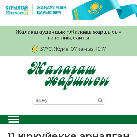
Жалағаш аудандық «Жалағаш жаршысы»
газетінің сайты
37°C
, Жұма, 07 тамыз, 16:17
11 қыркүйекке арналған