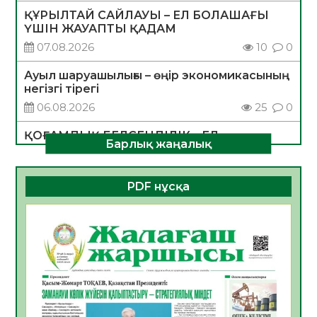
ҚҰРЫЛТАЙ САЙЛАУЫ – ЕЛ БОЛАШАҒЫ
ҮШІН ЖАУАПТЫ ҚАДАМ
07.08.2026
10
0
Ауыл шаруашылығы – өңір экономикасының
негізгі тірегі
06.08.2026
25
0
ҚОҒАМДЫҚ БЕЛСЕНДІЛІК – ЕЛ
Барлық жаңалық
ДАМУЫНЫҢ НЕГІЗІ
06.08.2026
23
0
PDF нұсқа
ҚҰРЫЛТАЙ САЙЛАУЫ – БОЛАШАҚҚА
БАСТАР ЖАУАПТЫ ТАҢДАУ
06.08.2026
26
0
Инфекциялық ауруларға қарсы иммундау
жұмыстарының тиімділігі
06.08.2026
27
0
Көкжөтел ауруы туралы