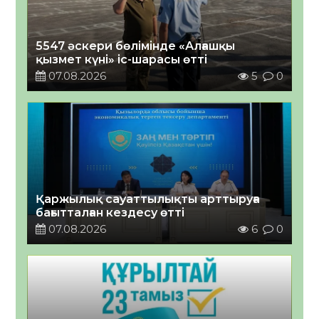
5547 әскери бөлімінде «Алғашқы
қызмет күні» іс-шарасы өтті
07.08.2026
5
0
Қаржылық сауаттылықты арттыруға
бағытталған кездесу өтті
07.08.2026
6
0