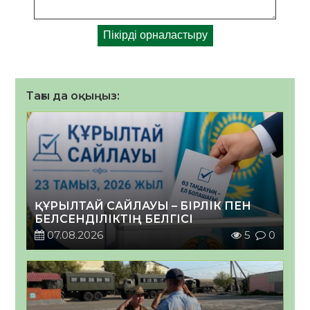
Тағы да оқыңыз:
ҚҰРЫЛТАЙ САЙЛАУЫ – БІРЛІК ПЕН
БЕЛСЕНДІЛІКТІҢ БЕЛГІСІ
07.08.2026
5
0