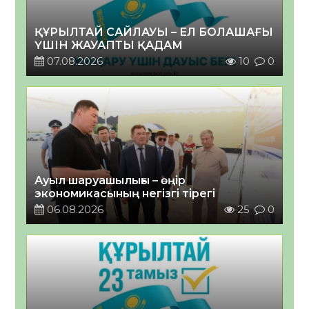
ҚҰРЫЛТАЙ САЙЛАУЫ – ЕЛ БОЛАШАҒЫ
ҮШІН ЖАУАПТЫ ҚАДАМ
07.08.2026
10
0
Ауыл шаруашылығы – өңір
экономикасының негізгі тірегі
06.08.2026
25
0