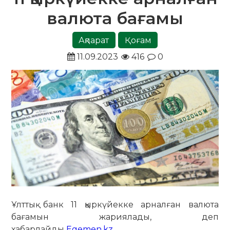
валюта бағамы
Ақпарат
Қоғам
11.09.2023
416
0
Ұлттық банк 11 қыркүйекке арналған валюта
бағамын жариялады, деп
хабарлайды
Egemen.kz
.