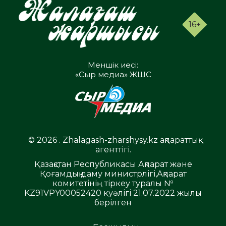
16+
Меншік иесі:
«Сыр медиа» ЖШС
© 2026 . Zhalagash-zharshysy.kz ақпараттық
агенттігі.
Қазақстан Республикасы Ақпарат және
Қоғамдық даму министрлігі,Ақпарат
комитетінің тіркеу туралы №
KZ91VPY00052420 куәлігі 21.07.2022 жылы
берілген